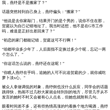
我，燕纾是不是搬家了？”
话题突然转到自己身上，燕纾偏头：“搬家？”
“他说是去你家敲门，结果开门的是个男的，说你不住在那，
贺庭以为自己记错地址了。我当时还想，他不是在G市工作
吗，难道是正好出差回来了？”
“初恋的家门都能记错，贺庭这可不行啊！”
“咱都毕业多少年了，人后面指不定换过多少个呢，忘记一两
个怎么了。”
“你这话怎么说的，燕纾还在这呢！”
“你瞧人燕纾在乎吗，追她的人可不比追贺庭的少，就你咸吃
萝卜淡x心。”
被众人拿做调侃的对象，燕纾倒也没什么反应，同学会的话题
跳得快，热闹不过几秒大家就会转到别的地方，尽管几乎从不
发言的她时不时又会被有心人点名，但她也就附和几句。
眼看时间差不多，还有些热情高涨的约着换个地方喝酒，燕纾