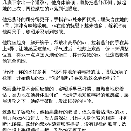
几底下拿出一个避孕x。他身体前倾，顺势把燕纾压倒，掀起
她的上衣，两粒嫩红的xx落到他眼底。
他把燕纾的腿分得更开，手指在xx处来回抚摸，埋头含住她的
x果，津津有味地吸吮。xx在他的抚慰下越来越多，渐渐沾满
他两只手，容昭乐忍耐到极限。
他跪坐起身，解开裤子，释放出高昂的xx，拉着燕纾的手在其
上x弄，让她感受这坚y。呼气过后，他戴上东西，俯下来调整
位置，将xx一点点送入潮x的x口，撑开紧致的xx，让这温暖将
他完全包围。
“纾纾，你的水好多啊。”他不停地亲吻燕纾的脸，眼底沉满了
欲望，开始前后的xx，“你舒服吗？喜欢我这么弄你吗？”
然而燕纾是不会回应他的，容昭乐早已习惯，自顾自地说着
话，卖力地在她身体里讨好。他清楚地知道燕纾的敏感点，层
层进攻之下，她终于破防，发出细碎的呻吟。
这激励了容昭乐，他抬高燕纾的双腿，低头看着沾满xx的xx，
用力向xx内顶进去，没入最深处，让两人身体紧紧相连，不间
断地碰撞。燕纾的双x在随着频率摇晃，没有规律的弧度，诱
得他想上手狠狠抓一把，又恐怕弄疼了她。