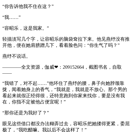
“你告诉他我不住在这？”
“我……”
“容昭乐，这是我家。”
轻描淡写几个字，让容昭乐的脑袋耷拉下来。他见燕纾没有推
开他，便在她肩膀蹭几下，看着脸色问：“你生气了吗？”
燕纾不说话。
————全文资源，伽威❤：209152664，截图书名，自取
——​​​​
“我错了，对不起……”他环住了燕纾的腰，鼻子向她脖颈靠
拢，闻着她身上的香气，“我就是，我就是不放心。那个男的
看起来就假正经得很，还特意跑到你家来找你，要是没有我
在，你指不定被他占便宜呢！”
“那你还是为我好了？”
眼见这些借口都没办法糊弄过去，容昭乐把她搂得更紧，委屈
极了，“我吃醋嘛。我以后不会这样了！”