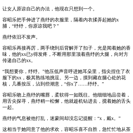
让女人原谅自己的办法，他现在只想到一个。
容昭乐把手伸进了燕纾的衣服里，隔着内衣揉弄起她的x
脯，“纾纾，你原谅我吧？”
燕纾依旧不发声。
容昭乐再接再厉，两手绕到后背解开了扣子，光是闻着她的香
味，他的xx已y得发疼，不断用那里顶着燕纾的大腿，向对方
传递自己的xx。
“我想要你，纾纾。”他压低声音呼进她耳朵里，指尖捏住了衣
服下的xx，极其熟练地挑逗。另一边，摸到藏在腿心处的花
核，几番按压，沾到些潮意，“你x了……纾纾。”
容昭乐吻上燕纾的嘴唇，柔软得一如既往。他细细地品尝着，
用舌尖探寻，燕纾稍一松懈，他就趁机钻进去，搅着她的舌头
一起。
燕纾的气息被他打乱，迷蒙间却没忘记提醒：“x，戴x。”
这相当于她同意了他的求欢，容昭乐喜不自胜，急忙忙地从茶