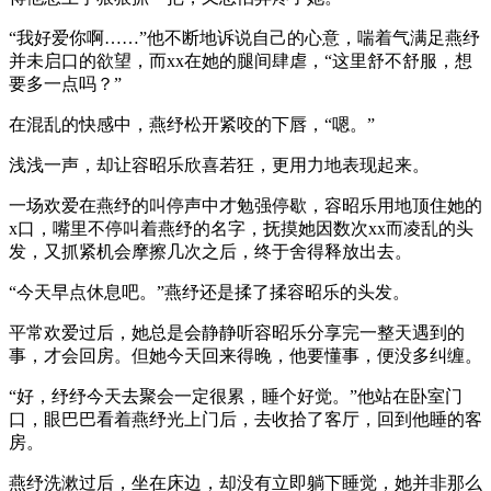
“我好爱你啊……”他不断地诉说自己的心意，喘着气满足燕纾
并未启口的欲望，而xx在她的腿间肆虐，“这里舒不舒服，想
要多一点吗？”
在混乱的快感中，燕纾松开紧咬的下唇，“嗯。”
浅浅一声，却让容昭乐欣喜若狂，更用力地表现起来。
一场欢爱在燕纾的叫停声中才勉强停歇，容昭乐用地顶住她的
x口，嘴里不停叫着燕纾的名字，抚摸她因数次xx而凌乱的头
发，又抓紧机会摩擦几次之后，终于舍得释放出去。
“今天早点休息吧。”燕纾还是揉了揉容昭乐的头发。
平常欢爱过后，她总是会静静听容昭乐分享完一整天遇到的
事，才会回房。但她今天回来得晚，他要懂事，便没多纠缠。
“好，纾纾今天去聚会一定很累，睡个好觉。”他站在卧室门
口，眼巴巴看着燕纾光上门后，去收拾了客厅，回到他睡的客
房。
燕纾洗漱过后，坐在床边，却没有立即躺下睡觉，她并非那么