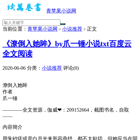
青苹果小说网
当前位置：
青苹果小说网
小说推荐
正文
>
>
《潦倒入她眸》by爪一锤小说txt百度云
全文阅读
2020-06-06
分类：
小说推荐
评论(0)
潦倒入她眸
作者
爪一锤
————全文资源，伽威❤：209152664，截图书名，自取
——​​​​
內容簡介
用朱砂痣或是白月光来形容燕纾，都不太贴切，但她应当在同