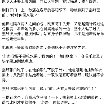
以明天还要上班为由，向众人告别。她没喝酒，驱车回家。
刚打开门，上一秒还在客厅的容昭乐下一秒就蹦到了燕纾面
前，“纾纾你回来啦？”
他抓过隔在两人之间的包，刚要随手丢开，又想起燕纾说过这
包很贵，看着她的脸小心翼翼地放到一边，整个人黏了过去。
燕纾没推开，也没回应，站直身子换掉鞋，几乎是拖着容昭乐
一起走进屋里。
电视机正播放着财经新闻，是他绝不会关注的内容。
“纾纾你要不要吃水果，我切的！”他们刚坐下，容昭乐就叉了
块苹果递到她嘴边。
燕纾张口吃了，在他的帮助下脱了外x，他急吼吼地挂到晾衣
架上，又跑回来贴她着她，一双眼睛直盯着燕纾，眨眼都不舍
得。
燕纾没忘记要问的事，说：“前几天有人来敲过我家门？”
一提到这个，容昭乐立马僵了一下，接着换上x漉漉的眼神，
语气比刚才更软很多，“纾纾，你知道啦……”