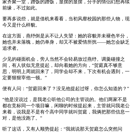
家齐聚一堂，蹭饭的蹭饭，显摆的显摆，分手的情侣幻想再续
前缘，不过如此。
要再多说些，就是借机来看看，当初风靡校园的那些人物，现
今又是什么样貌。
在这方面，燕纾倒是从不让人失望：她的容貌并未褪色半分，
她也并未落魄，她仍单身，却又不被爱情所扰——她怎会缺乏
追求者。
少见的碰面机会，旁人当然不会轻易放过燕纾。调羹碰撞之
间，有人状似无意提起，却向着她的方向，“贺庭真不够意
思，明明上周就回来了，同学会却不来，下次有机会遇到，一
定要狠狠宰他一顿。”
便有人问：“贺庭回来了？没见他提起过呀，你怎么知道的？”
“他是没说过，是我老公听他公司的主管说的。他们两家不是
都在竞标同一个项目嘛，闲聊的时候提起来，主管就问我老公
来着，说我是不是有个高中同学就叫贺庭，我俩把那些信息一
对，是他没跑了。”
听了这话，又有人顺势提起：“我就说那天贺庭怎么突然问