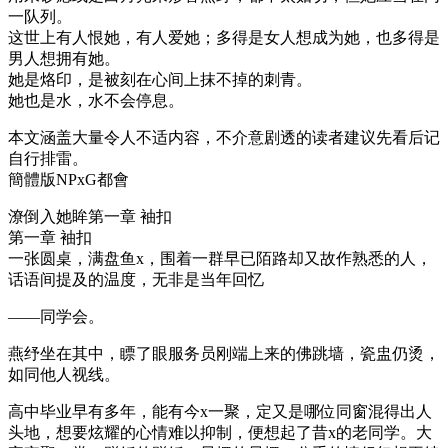
一队列。
这世上有人恨她，有人爱她；多得是女人想成为她，也多得是
男人想拥有她。
她是烙印，是被刻在心间上抹不掉的刺青。
她也是水，水不会停息。
本文涵盖大量令人不适内容，不介意剧透的读者建议先看后记
自行排雷。
簡體版NPxG都會
潦倒入她眸第一章 袖扣
第一章 袖扣
一张圆桌，满盘鱼x，围着一群早已陌路却又故作熟悉的人，
话语间提及的温度，无非是当年回忆
——同学会。
燕纾坐在其中，瞟了眼服务员刚端上来的佛跳墙，瓷盅仍烫，
如同他人视线。
高中毕业早有多年，能有今x一聚，定又是哪位同窗混得出人
头地，想要炫耀的心情难以抑制，便想起了昔x的老同学。大