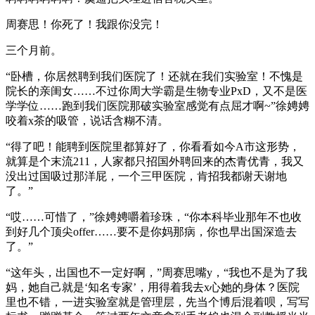
周赛思！你死了！我跟你没完！
三个月前。
“卧槽，你居然聘到我们医院了！还就在我们实验室！不愧是
院长的亲闺女……不过你周大学霸是生物专业PxD，又不是医
学学位……跑到我们医院那破实验室感觉有点屈才啊~”徐娉娉
咬着x茶的吸管，说话含糊不清。
“得了吧！能聘到医院里都算好了，你看看如今A市这形势，
就算是个末流211，人家都只招国外聘回来的杰青优青，我又
没出过国吸过那洋屁，一个三甲医院，肯招我都谢天谢地
了。”
“哎……可惜了，”徐娉娉嚼着珍珠，“你本科毕业那年不也收
到好几个顶尖offer……要不是你妈那病，你也早出国深造去
了。”
“这年头，出国也不一定好啊，”周赛思嘴y，“我也不是为了我
妈，她自己就是‘知名专家’，用得着我去x心她的身体？医院
里也不错，一进实验室就是管理层，先当个博后混着呗，写写