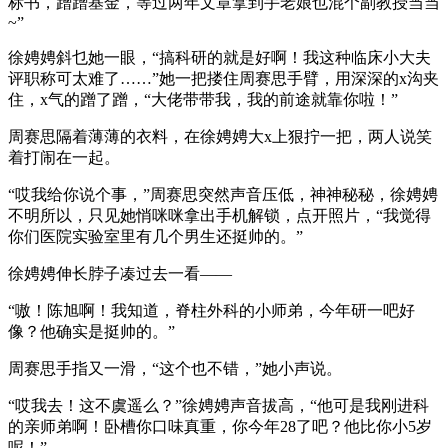
标书，蹭蹭基金，等过两年文章拿到手老娘也混个副教授当当
~”
徐娉娉斜乜她一眼，“搞科研的就是好啊！我这种临床小大夫
评职称可太难了……”她一把搂住周赛思手臂，用深深的x沟夹
住，x气的蹭了蹭，“大佬带带我，我的前途就靠你啦！”
周赛思隔着薄薄的衣料，在徐娉娉大x上狠拧一把，两人说笑
着打闹在一起。
“哎我给你说个事，”周赛思突然声音压低，神神秘秘，徐娉娉
不明所以，只见她悄咪咪拿出手机解锁，点开照片，“我觉得
你们医院实验室里有几个男生还挺帅的。”
徐娉娉伸长脖子凑过去一看——
“嗷！陈旭啊！我知道，脊柱外科的小师弟，今年研一吧好
像？他确实是挺帅的。”
周赛思手指又一滑，“这个也不错，”她小声说。
“哎我去！这不虞遥么？”徐娉娉声音拔高，“他可是我刚进科
的亲师弟啊！卧槽你口味真重，你今年28了吧？他比你小5岁
呢！”