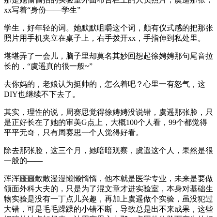
xx写着“身份——学生”
学生，好年轻的词。她默默咀嚼这个词，颇有仪式感的把那张
照片用手机夹立在桌子上，右手拨开xx，手指伸到私处里。
堪堪弄了一会儿，脑子里却莫名其妙回想起徐娉娉那句尾音拉
长的，“虞遥真的很一般~”
去你妈的，老娘认为挺帅的，怎么着吧？心里一有怒气，这
DIY也继续不下去了。
其实，理性的说，周赛思觉得徐娉娉没说错，虞遥那张脸，只
是正好长在了她的审美G点上，大概100个人看，99个都觉得
平平无奇，只有周赛思一个人觉得好看。
除去那张脸，这三个月，她暗暗观察，虞遥这个人，果然是很
一般的——
浑浑噩噩散散漫漫懒懒惰惰，他本就是医学专业，未来是要做
颌面外科大夫的，只是为了混文章才进实验室，本身对基础生
物实验是没有一丁点儿兴趣，再加上虞遥做个实验，虽没犯过
大错，可是毛毛躁躁的小错不断，导致总是出不来成果，这些