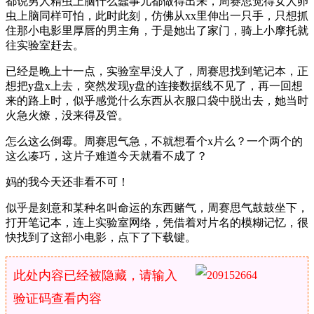
都说男人精虫上脑什么蠢事儿都做得出来，周赛思觉得女人卵
虫上脑同样可怕，此时此刻，仿佛从xx里伸出一只手，只想抓
住那小电影里厚唇的男主角，于是她出了家门，骑上小摩托就
往实验室赶去。
已经是晚上十一点，实验室早没人了，周赛思找到笔记本，正
想把y盘x上去，突然发现y盘的连接数据线不见了，再一回想
来的路上时，似乎感觉什么东西从衣服口袋中脱出去，她当时
火急火燎，没来得及管。
怎么这么倒霉。周赛思气急，不就想看个x片么？一个两个的
这么凑巧，这片子难道今天就看不成了？
妈的我今天还非看不可！
似乎是刻意和某种名叫命运的东西赌气，周赛思气鼓鼓坐下，
打开笔记本，连上实验室网络，凭借着对片名的模糊记忆，很
快找到了这部小电影，点下了下载键。
此处内容已经被隐藏，请输入
验证码查看内容