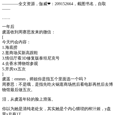
————全文资源，伽威❤：209152664，截图书名，自取
——
……
一年后
虞遥收到周赛思发来的微信：
[
今天约会内容：
1.海底捞
2.逛商场买新高跟鞋
3.情侣厅看3D修复版泰坦尼克号
4.去香水博物馆参观
5.开房xx五次
]
虞遥：emmm，师姐你是指五个里面选一个吗？
周赛思：不是哦，是指先吃火锅逛商场然后看电影再然后去博
物馆最后做五次。
泪，从虞遥年轻的脸上滑落。
你以为她是清纯老处女，其实她是个内心猥琐的榨汁姬，y盘
里x片有1T。