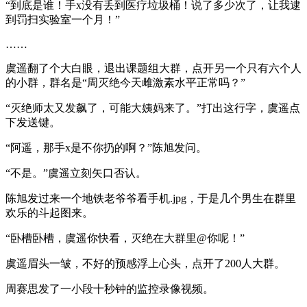
“到底是谁！手x没有丢到医疗垃圾桶！说了多少次了，让我逮
到罚扫实验室一个月！”
……
虞遥翻了个大白眼，退出课题组大群，点开另一个只有六个人
的小群，群名是“周灭绝今天雌激素水平正常吗？”
“灭绝师太又发飙了，可能大姨妈来了。”打出这行字，虞遥点
下发送键。
“阿遥，那手x是不你扔的啊？”陈旭发问。
“不是。”虞遥立刻矢口否认。
陈旭发过来一个地铁老爷爷看手机.jpg，于是几个男生在群里
欢乐的斗起图来。
“卧槽卧槽，虞遥你快看，灭绝在大群里@你呢！”
虞遥眉头一皱，不好的预感浮上心头，点开了200人大群。
周赛思发了一小段十秒钟的监控录像视频。