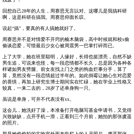
回想自己28年的人生，周赛思无言以对。这哪儿是我搞科研
啊，这是科研在搞我。周赛思仰面长叹。
说起“搞”，要真的有人搞她就好了。
周赛思并不是对情爱不开窍的榆木脑袋，高中时候就和校x偷
偷谈恋爱，可惜最后少女心被周震男一巴掌打碎而已。
上了大学，她在班里聪明，人缘好，长得也挺漂亮，自然不缺
男生追，可说来也怪，每一段恋情都不长久，总是因为各种各
样诸如男友劈腿、前女友找上门之类的狗血烂事分手，算了
算，竟然没有一段恋情超过半年的。如此倒霉让她心生对恋爱
的畏惧，再加上研究生博士期间实在忙碌，她在学业上性格又
较真，一来二去的，28岁了还单身狗一只。
虽说是单身，可并不代表没有xx。
这会儿，她洗好了澡，本准备打开电脑写基金申请书，又觉得
兴致缺缺，点开手机一滑，正看到三个月前，她拍的那张虞遥
的照片。
那是她偷偷拍的实验室外面布告栏上的人员照片，虞遥那张，