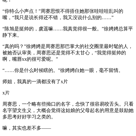
“你特么小声点！”周赛思恨不得捂住她那张哇哇哇乱叫的
嘴，“我只是说长得还不错，我又没说什么别的……”
“陈旭是挺帅的，虞遥嘛……我真觉得很一般。”徐娉娉总算平
静下来。
“真的吗？”徐娉娉是周赛思那巴掌大的社交圈里最时髦的人，
被她否认审美，周赛思还是觉得不太甘心，“我觉得挺帅的
啊，嘴唇xx的很可爱呢。”
“……你是什么时候瞎的。”徐娉娉白她一眼，毫不留情。
师姐，我真的一滴都没有了x片
x片
周赛思，一个略有些拗口的名字，念快了很容易咬舌头。只看
名字望文生义，大概会觉得这姑娘的父母起名的用意是鼓励她
多思考好好学习之类的。
嘛，其实也差不多——