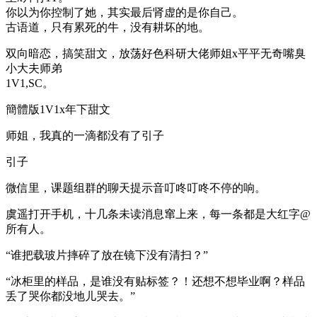
你以为你控制了她，其实最后肾虚的是你自己。
古语道，只有累死的牛，没有耕坏的地。
双向暗恋，搞笑甜文，放荡好色科研大佬师姐x平平无奇嘴臭
小大夫师弟
1V1,SC。
簡體版1V1x年下甜文
师姐，我真的一滴都没有了引子
引子
微信里，课题组群的聊天提示音叮咚叮咚不停的响。
虞遥打开手机，十几条未读消息窜上来，每一条都是大红字@
所有人。
“谁把载玻片摔碎了放在镜下没有清扫？”
“冰柜里的样品，是谁没有贴标签？！还想不想毕业啊？样品
丢了哭你都没地儿哭去。”