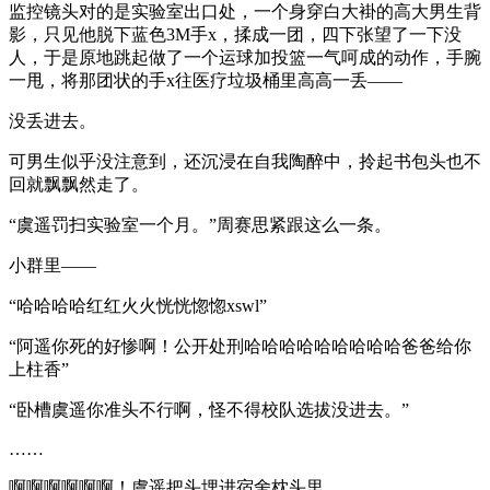
监控镜头对的是实验室出口处，一个身穿白大褂的高大男生背
影，只见他脱下蓝色3M手x，揉成一团，四下张望了一下没
人，于是原地跳起做了一个运球加投篮一气呵成的动作，手腕
一甩，将那团状的手x往医疗垃圾桶里高高一丢——
没丢进去。
可男生似乎没注意到，还沉浸在自我陶醉中，拎起书包头也不
回就飘飘然走了。
“虞遥罚扫实验室一个月。”周赛思紧跟这么一条。
小群里——
“哈哈哈哈红红火火恍恍惚惚xswl”
“阿遥你死的好惨啊！公开处刑哈哈哈哈哈哈哈哈哈爸爸给你
上柱香”
“卧槽虞遥你准头不行啊，怪不得校队选拔没进去。”
……
啊啊啊啊啊啊！虞遥把头埋进宿舍枕头里。