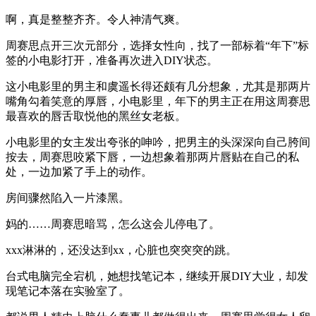
啊，真是整整齐齐。令人神清气爽。
周赛思点开三次元部分，选择女性向，找了一部标着“年下”标
签的小电影打开，准备再次进入DIY状态。
这小电影里的男主和虞遥长得还颇有几分想象，尤其是那两片
嘴角勾着笑意的厚唇，小电影里，年下的男主正在用这周赛思
最喜欢的唇舌取悦他的黑丝女老板。
小电影里的女主发出夸张的呻吟，把男主的头深深向自己胯间
按去，周赛思咬紧下唇，一边想象着那两片唇贴在自己的私
处，一边加紧了手上的动作。
房间骤然陷入一片漆黑。
妈的……周赛思暗骂，怎么这会儿停电了。
xxx淋淋的，还没达到xx，心脏也突突突的跳。
台式电脑完全宕机，她想找笔记本，继续开展DIY大业，却发
现笔记本落在实验室了。