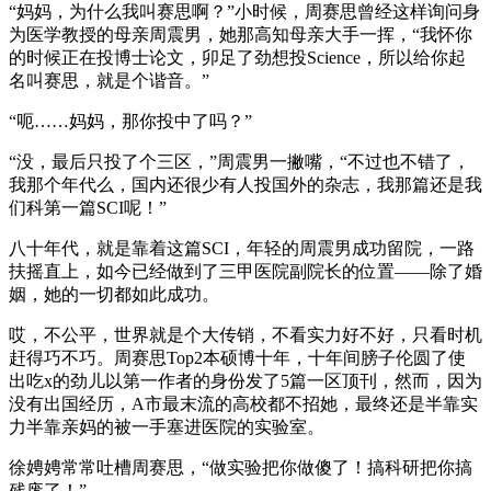
“妈妈，为什么我叫赛思啊？”小时候，周赛思曾经这样询问身
为医学教授的母亲周震男，她那高知母亲大手一挥，“我怀你
的时候正在投博士论文，卯足了劲想投Science，所以给你起
名叫赛思，就是个谐音。”
“呃……妈妈，那你投中了吗？”
“没，最后只投了个三区，”周震男一撇嘴，“不过也不错了，
我那个年代么，国内还很少有人投国外的杂志，我那篇还是我
们科第一篇SCI呢！”
八十年代，就是靠着这篇SCI，年轻的周震男成功留院，一路
扶摇直上，如今已经做到了三甲医院副院长的位置——除了婚
姻，她的一切都如此成功。
哎，不公平，世界就是个大传销，不看实力好不好，只看时机
赶得巧不巧。周赛思Top2本硕博十年，十年间膀子伦圆了使
出吃x的劲儿以第一作者的身份发了5篇一区顶刊，然而，因为
没有出国经历，A市最末流的高校都不招她，最终还是半靠实
力半靠亲妈的被一手塞进医院的实验室。
徐娉娉常常吐槽周赛思，“做实验把你做傻了！搞科研把你搞
残废了！”