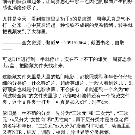
细碎的缺点加起来，让周赛思心中那一点因他的脸而产生的好
感也消磨殆尽了。
尤其是今天，看到监控里乱扔手x的是虞遥，周赛思真是气不
打一处来，心中莫名涌起一种恨铁不成钢的复杂情绪，转手就
把视频发到了大群里。
————全文资源，伽威❤：209152664，截图书名，自取
——
可这DIY进行到一半就停止，实在不上不下的难受，周赛思拿
出y盘，把隐藏文件夹找出来。
这隐藏文件夹里是大量的热门电影，都按照类型和年份仔仔细
细的分类好，什么科幻片、超级英雄片，一般人看到这儿，觉
得顶多也就是个电影收藏，不会多心，谁能想到一个名为“哈
利波特全集”的文件夹里除了八部哈利波特还有一个隐藏文件
夹，这个文件夹一打开，可真是如入x窟，别有d天。
依旧是一丝不苟的分类，先分为“三次元”和“二次元”，“三次
元”xx又分为“女性向”和“男性向”，再下层分类才是各位老师
的名字和年份。“二次元”xx又分为“漫画”和“动画”，动画里面
又有NTR，纯爱，调教，校园，异世界等分类标签。