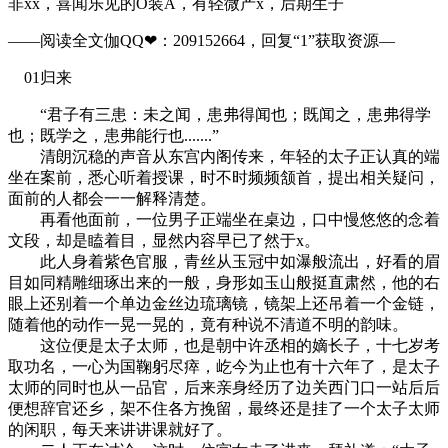
非xx，喜闻乐见的O装A，有轻微产x，后期生子
——阅读全文伽QQ❤：209152664，回复“1”获取资源—​​​​
01归来
“君子有三患：未之闻，患弗得闻也；既闻之，患弗得学
也；既学之，患弗能行也.......”
清朗沉稳的声音从东宫内阁传来，年轻的太子正认真的端
坐在案前，悉心听着授课，时不时频频颔首，提出相关疑问，
面前的人都会一一解释清楚。
再看他面前，一位男子正端坐在桌边，口中慢悠悠的念着
文段，却是瞌着目，显然内容早已了然于x。
此人身着紫色官服，青丝从玉冠中如瀑般流出，好看的眉
目如同精雕细琢出来的一般，身形如玉山般挺直肃然，他的右
眼上还别着一个单边金丝边琉璃镜，镜架上还吊着一个金链，
随着他的动作一晃一晃的，竟有种说不清道不明的韵味。
这位便是太子太师，也是朝中许丞相的嫡长子，十七岁考
取功名，一心为国鞠躬尽瘁，屹今为止也有十六年了，是太子
太师的同时也从一品官，后来亲身经历了边关西门口一站后后
便想辞官还乡，架不住各方挽留，最终还是挂了一个太子太师
的闲职，每天来讲讲课就好了。