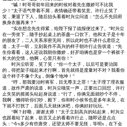
“嘁！时哥哥前年回来的时候对着先生撒娇可不比我
少！”太子语气带着不屑，表情确还带着笑意。许行止笑了
笑，秉退了下人，随后抬头看着时兴尘问道：“怎么不先回府
换身衣服再来？”
“实在想念先生得紧，给陛下报了战报便过来了。”时兴尘
在一旁坐下，随手抄起桌上的茶盏一口饮下。他和太子是十年
的朋友了，二人关系亲密无间，所以此时也不讲什么君臣之
道，太子一听，立刻装作不高兴的样子朝许行止告状道：“先
生你看看，这人还说我朝你撒娇，好歹咱俩也是穿一个裤衩子
长大的交情，他啊，心里只有你！”
时兴尘听罢，笑了笑：“你一个太子，以后可是要治国
的，得把架子端起来才行啊，首先就得是度量对不对？我看你
这个样子不像个天g，倒像个地坤！”
“哼，那我要治时将军，目无尊主之罪！”太子理了理衣服
道，故作严肃的说道，时兴尘嗤笑一声，正要出口回怼，许行
止失笑的摇摇头站起身说道：“行了，你俩见面就吵个不停，
我啊，懒得听你们吵，殿下，你和时小侯爷也是多年未见，在
下就不打扰了，后面几天就休沐吧，你俩好好玩玩。”
“啊？好嘞，谢谢太师！”太子立刻高兴的站起来，时兴尘
也跟着站了起来，欲言又止的看着许行止，随即还是点点
头：“今x多少有些唐突，还望太师不要见怪，等明x，在下会