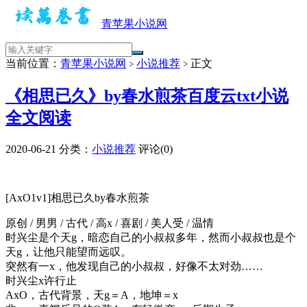
青苹果小说网
当前位置：
青苹果小说网
小说推荐
正文
>
>
《相思已久》by春水煎茶百度云txt小说
全文阅读
2020-06-21
分类：
小说推荐
评论(0)
[AxO1v1]相思已久by春水煎茶
原创 / 男男 / 古代 / 高x / 喜剧 / 美人受 / 温情
时兴尘是个天g，暗恋自己的小叔叔多年，然而小叔叔也是个
天g，让他只能望而远叹。
突然有一x，他发现自己的小叔叔，好像不太对劲……
时兴尘x许行止
AxO，古代背景，天g＝A，地坤＝x