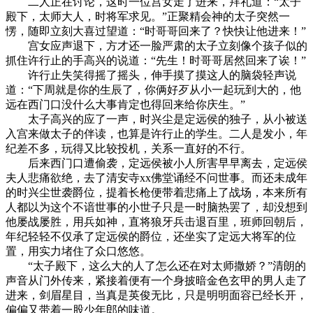
二人正在讨论，这时一位宫女走了进来，拜礼道：“太子
殿下，太师大人，时将军求见。”正聚精会神的太子突然一
愣，随即立刻大喜过望道：“时哥哥回来了？快快让他进来！”
宫女应声退下，方才还一脸严肃的太子立刻像个孩子似的
抓住许行止的手高兴的说道：“先生！时哥哥居然回来了诶！”
许行止失笑得摇了摇头，伸手摸了摸这人的脑袋轻声说
道：“下周就是你的生辰了，你俩好歹从小一起玩到大的，他
远在西门口没什么大事肯定也得回来给你庆生。”
太子高兴的应了一声，时兴尘是定远侯的独子，从小被送
入宫来做太子的伴读，也算是许行止的学生。二人是发小，年
纪差不多，玩得又比较投机，关系一直好的不行。
后来西门口遭偷袭，定远侯被小人所害早早离去，定远侯
夫人悲痛欲绝，去了清安寺xx佛堂诵经不问世事。而还未成年
的时兴尘世袭爵位，提着长枪便带着悲痛上了战场，本来所有
人都以为这个不谙世事的小世子只是一时脑热罢了，却没想到
他屡战屡胜，用兵如神，直将狼牙兵击退百里，班师回朝后，
年纪轻轻不仅承了定远侯的爵位，还坐实了定远大将军的位
置，用实力堵住了众口悠悠。
“太子殿下，这么大的人了怎么还在对太师撒娇？”清朗的
声音从门外传来，紧接着便有一个身披暗金色玄甲的男人走了
进来，剑眉星目，当真是英俊无比，只是明明面容已经长开，
偏偏又带着一股少年郎的味道。