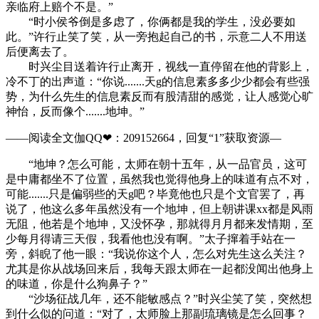
亲临府上赔个不是。”
“时小侯爷倒是多虑了，你俩都是我的学生，没必要如
此。”许行止笑了笑，从一旁抱起自己的书，示意二人不用送
后便离去了。
时兴尘目送着许行止离开，视线一直停留在他的背影上，
冷不丁的出声道：“你说.......天g的信息素多多少少都会有些强
势，为什么先生的信息素反而有股清甜的感觉，让人感觉心旷
神怡，反而像个.......地坤。”
——阅读全文伽QQ❤：209152664，回复“1”获取资源—​​​​
“地坤？怎么可能，太师在朝十五年，从一品官员，这可
是中庸都坐不了位置，虽然我也觉得他身上的味道有点不对，
可能.......只是偏弱些的天g吧？毕竟他也只是个文官罢了，再
说了，他这么多年虽然没有一个地坤，但上朝讲课xx都是风雨
无阻，他若是个地坤，又没怀孕，那就得月月都来发情期，至
少每月得请三天假，我看他也没有啊。”太子撺着手站在一
旁，斜睨了他一眼：“我说你这个人，怎么对先生这么关注？
尤其是你从战场回来后，我每天跟太师在一起都没闻出他身上
的味道，你是什么狗鼻子？”
“沙场征战几年，还不能敏感点？”时兴尘笑了笑，突然想
到什么似的问道：“对了，太师脸上那副琉璃镜是怎么回事？