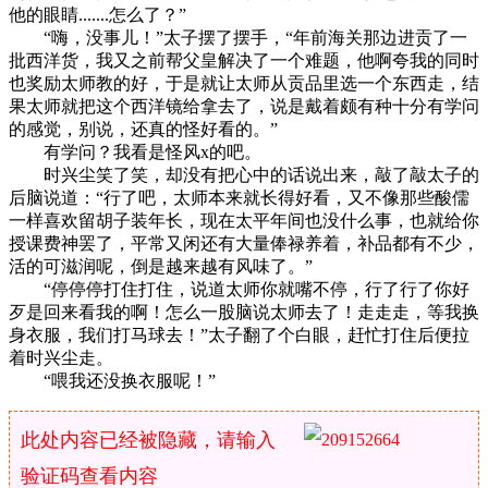
他的眼睛.......怎么了？”
“嗨，没事儿！”太子摆了摆手，“年前海关那边进贡了一
批西洋货，我又之前帮父皇解决了一个难题，他啊夸我的同时
也奖励太师教的好，于是就让太师从贡品里选一个东西走，结
果太师就把这个西洋镜给拿去了，说是戴着颇有种十分有学问
的感觉，别说，还真的怪好看的。”
有学问？我看是怪风x的吧。
时兴尘笑了笑，却没有把心中的话说出来，敲了敲太子的
后脑说道：“行了吧，太师本来就长得好看，又不像那些酸儒
一样喜欢留胡子装年长，现在太平年间也没什么事，也就给你
授课费神罢了，平常又闲还有大量俸禄养着，补品都有不少，
活的可滋润呢，倒是越来越有风味了。”
“停停停打住打住，说道太师你就嘴不停，行了行了你好
歹是回来看我的啊！怎么一股脑说太师去了！走走走，等我换
身衣服，我们打马球去！”太子翻了个白眼，赶忙打住后便拉
着时兴尘走。
“喂我还没换衣服呢！”
此处内容已经被隐藏，请输入
验证码查看内容