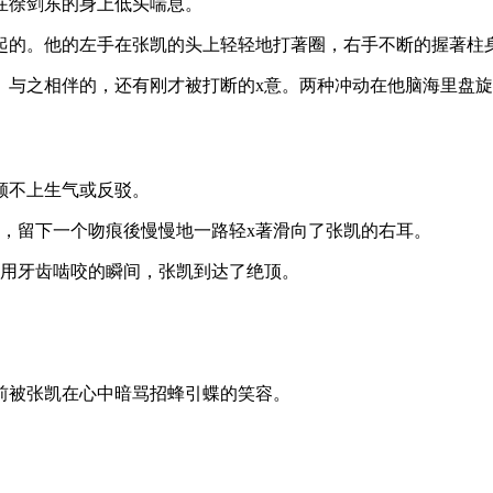
在徐剑东的身上低头喘息。
起的。他的左手在张凯的头上轻轻地打著圈，右手不断的握著柱
与之相伴的，还有刚才被打断的x意。两种冲动在他脑海里盘旋
顾不上生气或反驳。
，留下一个吻痕後慢慢地一路轻x著滑向了张凯的右耳。
轻用牙齿啮咬的瞬间，张凯到达了绝顶。
前被张凯在心中暗骂招蜂引蝶的笑容。