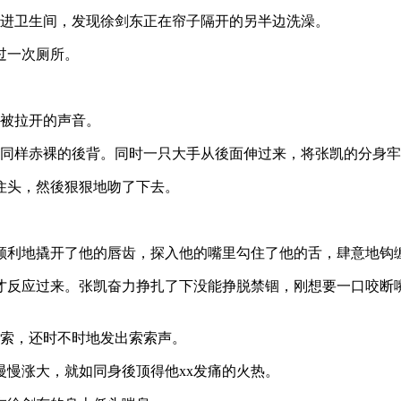
走进卫生间，发现徐剑东正在帘子隔开的另半边洗澡。
过一次厕所。
子被拉开的声音。
他同样赤裸的後背。同时一只大手从後面伸过来，将张凯的分身
住头，然後狠狠地吻了下去。
顺利地撬开了他的唇齿，探入他的嘴里勾住了他的舌，肆意地钩
x才反应过来。张凯奋力挣扎了下没能挣脱禁锢，刚想要一口咬
探索，还时不时地发出索索声。
慢涨大，就如同身後顶得他xx发痛的火热。