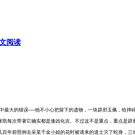
全文阅读
中最大的错误──他不小心把留下的遗物，一块辟邪玉佩，给摔
张凯每次带著它确实都是逢凶化吉。不过这不是重点，重点是辟
几百年前照例去采某千金小姐的花时被请来的道士灭了蛇身，三