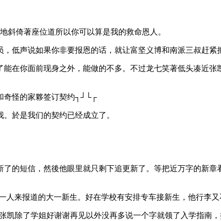
垮地斜倚著座位道所以你可以算是我的救命恩人。
员，低声说如果你非要报恩的话，就让富坚义博和南派三叔赶紧
了能在你面前现身之外，能做的不多。不过龙七笑著低头凑近张
奇怪的家夥签订契约┐┘└┌
我。於是我们的契约已经成立了。
新了的短信，然後他眼里就只剩下追更新了。等把近万字的新章
自一人来报道的大一新生。好在学校有安排专车接新生，他行李又
的张凯除了学姐好谢谢再见以外没再多说一个字就领了入学指南