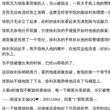
张凯无力地靠著背後的人，当xx被脱去，一双大手抚上他的臀
言而无信有违经营之道啊，这麽丢经管学院的脸徐剑东嘿嘿一
张凯汗毛全立了起来，此时的徐剑东看起来充满危险与说服力
张凯无奈地分开双腿，方便徐剑东的手慢慢开始对他後的探索
感觉像是煎熬了一个世纪，徐剑东的手终於从他的双臀缓缓滑向
徐剑东抬起手，将手指伸入他的嘴中，在他耳边低语道：好好x
的头上。
当手指被撤出来的时候，已经xx嗒嗒的了。
这回徐剑东稍稍用力，紧闭地後就被攻破，食指的第一个骨节
张凯站不稳地跪了下去，徐剑东顺势将他压在了马桶盖上。
入菊d的食指不断旋转著抽动，每一下都更向里探索。当它被
——阅读全文伽QQ❤：209152664，回复“1”获取资源—​​​​
这一下摇摆很轻微，但身後还是响起了可恶地笑声。没想到你