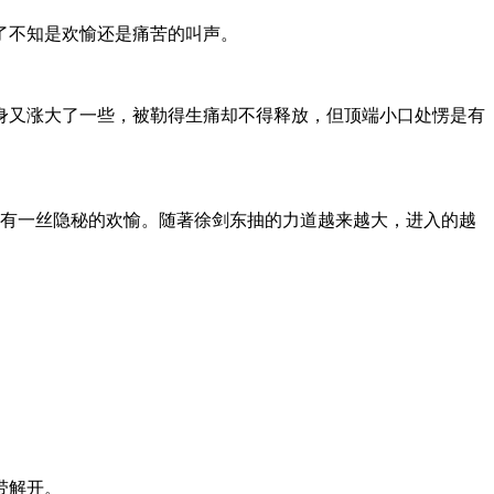
了不知是欢愉还是痛苦的叫声。
分身又涨大了一些，被勒得生痛却不得释放，但顶端小口处愣是有
还有一丝隐秘的欢愉。随著徐剑东抽的力道越来越大，进入的越
带解开。