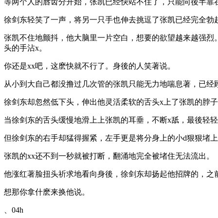
等两个人的唇齿分开始，张凯已经快站不住了，只能向後半靠
徐剑东轻笑了一声，将另一只手也伸去挑逗了张凯已经完全勃
张凯不住地颤抖，他大脑里一片空白，想要的欲望越来越强烈。
头的手沾x。
你还是xx吧，这麽快就不行了。身後的人笑著说。
从小到大自己都没撸过几次管的张凯只能无力地喘息著，已经
徐剑东却忽然低下头，伸出他灵活柔软的舌头x上了张凯的脖子
当徐剑东的舌头缓慢地滑上上张凯的耳垂，不断x舐，最後轻
但徐剑东的右手却猛得握紧，左手更是将分身上的小d狠狠堵上
张凯的xx还不到一秒就被打断，翻涌地完全被堵住无法流出。
他涨红著脸扭头祈求地看向身後，徐剑东却扬起他招牌的，之
想那你拿什麽来换他说。
、04h