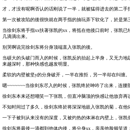
才，才没有呢啊否认的话刚说了一半，就被猛得进去的第二手
第一次被攻陷的後很快就在两手指的抽玩弄下软化了，於是第
当徐剑东将手指xx扶著张凯的xx，将抵在他後口前时，张凯
几滴滴出来。
别哭啊说完徐剑东将分身顶端直入张凯的後。
当硕大的头破门而入的时候，张凯反的抬起上半身，又无力地
来越深时，那种快感也越发明显。
柔软的内壁被坚y的分身破开，一半在推拒，另一半却在纠缠。
嗯~~~~~~~当徐剑东尽入的时候，张凯终於呻吟了出来，连
徐剑东本来还想嘲笑一下张凯，但直冲脑顶的快感让他放弃再说
不知时间过了多久，徐剑东终於将深深地嵌入张凯的菊，在他
一下子被到从来没有的深度，又被灼热的体淋在内壁上，张凯
徐剑东将最後一滴都到他体内後，将分身xx，亲亲他脸颊笑