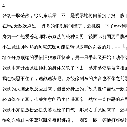
4
张凯一脸茫然，徐剑东暗示，不，是明示地将向前挺了挺，腹下
在b站无数次刷过~~弹幕的张凯瞬间懂了，危机感一下子max
身为一个热爱苍老师和东京热的纯种直男，後面比前面更早脱
不过魔法师lv.18的阿宅怎麽可能是转职多年的剑客的对手┐┘└
堵在分身顶端的手依旧狠狠压制著，另一只手却又开始了动作
张凯本来开始紧绷挣扎的身体又软了下去，越来越依靠著背後
我也快忍不住了，速战速决吧。身後徐剑东的声音也不像之前
张凯的大脑还没反应过来，但当分身上的手改为像弹吉他一般
轻吻落在了耳，带著笑意的乖字传进耳朵，然後一直作恶的右
张凯不知是放松还是失落地松了口气，那只右手又回来了，还
徐剑东将鞋带沿著张凯分身部绑起，一圈又一圈，等他打好结