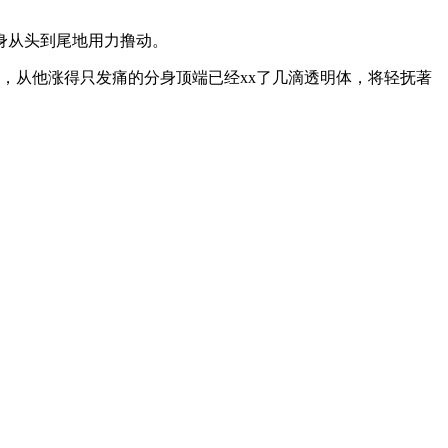
身从头到尾地用力撸动。
，从他涨得只发痛的分身顶端已经xx了几滴透明体，将轻抚著