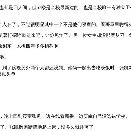
也都是四人间，但b7楼是全校最新建的，也是全校唯一有独立
个人在了，不过很明显其中一个不是他们寝室的。看著屋里吻得
，笑著打招呼道进来吧，让你见笑了。另一位女生却没那麽从容，
徐剑东，以後四年多多指教啊。
指教。
，到了傍晚另外两个人都还没到。他俩一起出去吃晚饭时，张凯
结账买单。
网，晚上回到寝室张凯一边在线看新番一边庆幸自己没选错学校。
睡了。张凯磨磨蹭蹭地爬上床，没多久就睡著了。