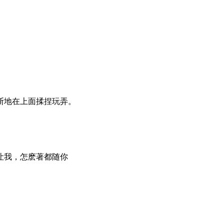
断地在上面揉捏玩弄。
让我，怎麽著都随你