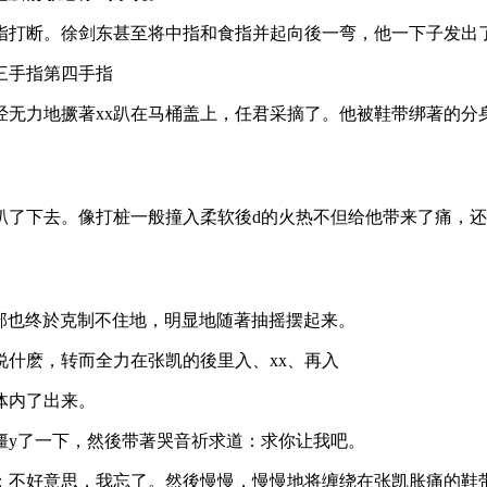
指打断。徐剑东甚至将中指和食指并起向後一弯，他一下子发出
三手指第四手指
已经无力地撅著xx趴在马桶盖上，任君采摘了。他被鞋带绑著的
趴了下去。像打桩一般撞入柔软後d的火热不但给他带来了痛，
腰部也终於克制不住地，明显地随著抽摇摆起来。
什麽，转而全力在张凯的後里入、xx、再入
体内了出来。
僵y了一下，然後带著哭音祈求道：求你让我吧。
道：不好意思，我忘了。然後慢慢，慢慢地将缠绕在张凯胀痛的鞋