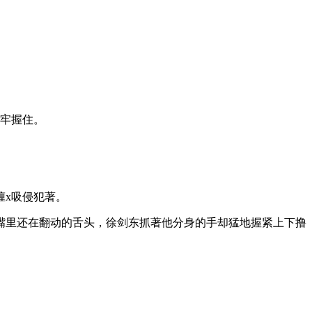
牢牢握住。
缠x吸侵犯著。
断嘴里还在翻动的舌头，徐剑东抓著他分身的手却猛地握紧上下撸