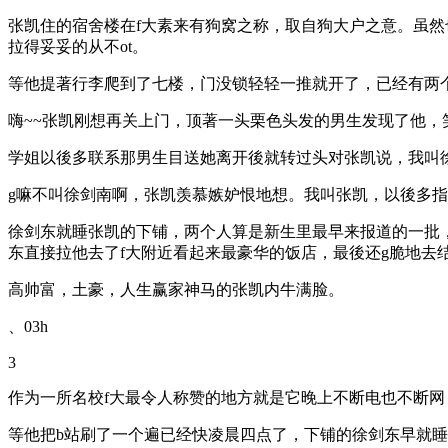
张凯住的宿舍楼在f大素来有狗窝之称，取自狗大户之意。虽然
拉得妥妥的从不ot。
等他提著行李爬到了七楼，门没锁轻轻一推就开了，已经有两
嗨~~张凯刚想再关上门，顶著一头栗色头发的男生发现了他
学姐以後多联系那男生目送她离开後就转过头对张凯说，我叫
g嘛不叫徐剑南啊，张凯羡慕嫉妒恨地想。我叫张凯，以後多
徐剑东就睡张凯的下铺，两个人算是新生里最早来报道的一批
东直接拉他去了f大附近看起来最豪华的饭店，最後还g脆地去
高帅富，土豪，人生赢家神马的张凯内牛满脸。
、03h
3
作为一所名校f大最令人称赞的地方就是它晚上不断电也不断
等他把b站刷了一个遍已经快凌晨四点了，下铺的徐剑东早就