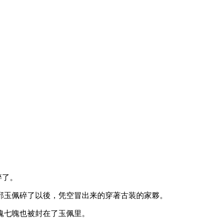
碎了。
邪玉佩碎了以後，凭空冒出来的穿著古装的家夥。
魂七魄也被封在了玉佩里。