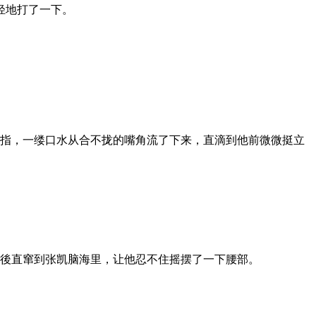
轻地打了一下。
手指，一缕口水从合不拢的嘴角流了下来，直滴到他前微微挺立
的後直窜到张凯脑海里，让他忍不住摇摆了一下腰部。