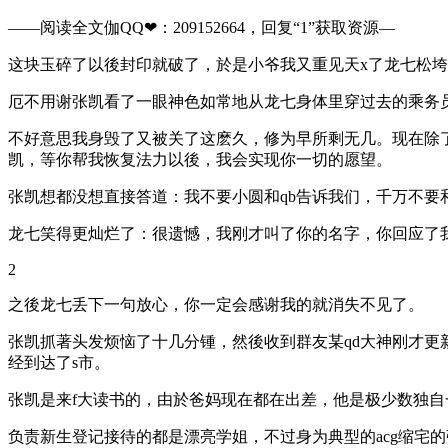
——阅读全文伽QQ❤：209152664，回复“1”获取资源—​​​​
这块玉碎了以後封印就破了，於是小爷我又重见天x了龙七松
厄不用谢张凯看了一眼神色如常地从龙七身体里穿过去的乘务
不好意思我身毁了又被关了这麽久，修为早所剩无几。现在除
凯，等你帮我恢复法力以後，我会实现你一切的愿望。
张凯想都没想直接答道：我不要小圆和qb告诉我们，千万不要和
龙七笑得更灿烂了：很遗憾，我刚才叫了你的名字，你回应了
2
之後龙七丢下一句放心，你一定会感谢我的就消失不见了。
张凯抓著头发烦恼了十几分锺，然後收到群友某qd大神刚才更
经到达了s市。
张凯是来f大读书的，由於爸妈现在都在出差，他是极少数独
负责新生登记接待的都是漂亮学姐，不过身为典型的acg缩宅