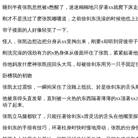
睡到半夜张凯忽然被x憋醒了，迷迷糊糊地只穿著xx就爬下床
刚才不是洗过了麽张凯嘟囔道，之前徐剑东洗澡的时候他也上
帘子後面的人好像轻笑了一下。
怪人，张凯边想边把分身从xx里掏出来，刚要x却听到背後帘
刚洗完澡的强劲有力的x热身体从後面环住了张凯，紧紧贴著
你他妈发什麽神张凯扭回头大骂，却被徐剑东用另一只手固定
卧槽我的初吻
张凯太过震惊，一瞬间呆住了没顾上抵抗。於是徐剑东的舌头
他被亲得头直发晕，直到被一火热的东西隔著薄薄的xx顶著x
动了起来。
张凯立马腿都软了，只能任著徐剑东x滑灵活的舌头在他嘴里
徐剑东的手很有技巧，环著柱身时快时慢地滑动，张凯的分身慢