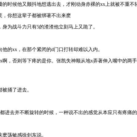
瓣的时候他又颤抖地想逃出去，才刚动身赤裸的xx上就被不重不
笑，你想这辈子都被绑著不出来麽
，身为战斗力只有5的渣渣他立刻马上又跪了。
。
他的xx，在那个紧闭的d门口打转却难以入内。
x啊，否则等下疼的是你。张凯失神顺从地x弄著伸入嘴中的两
都被捅了进去。
整都进去并不断旋转的时候，一种说不出的感觉从本应只有疼痛
这麽荡敏感徐剑东说。