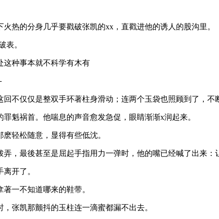
火热的分身几乎要戳破张凯的xx，直戳进他的诱人的股沟里。
到破表。
处这种事本就不科学有木有
┌
这回不仅仅是整双手环著柱身滑动；连两个玉袋也照顾到了，不
的罪魁祸首。他喘息的声音愈发急促，眼睛渐渐x润起来。
那麽轻松随意，显得有些低沈。
拨弄，最後甚至是屈起手指用力一弹时，他的嘴已经喊了出来：
手离开了。
拿著一不知道哪来的鞋带。
时，张凯那颤抖的玉柱连一滴蜜都漏不出去。