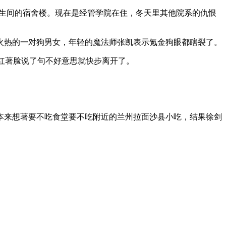
卫生间的宿舍楼。现在是经管学院在住，冬天里其他院系的仇恨
火热的一对狗男女，年轻的魔法师张凯表示氪金狗眼都瞎裂了。
红著脸说了句不好意思就快步离开了。
本来想著要不吃食堂要不吃附近的兰州拉面沙县小吃，结果徐剑