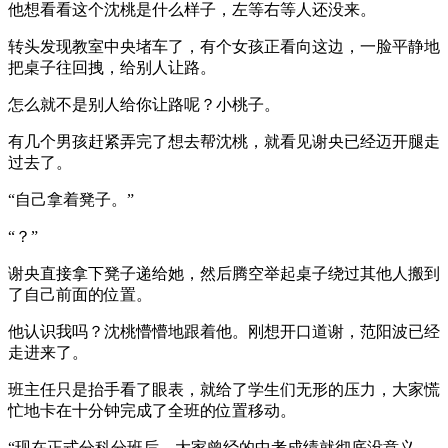
他想看看这个沈桃是什么样子，左等右等人还没来。
转头发现教室中央堵车了，有个女孩正看向这边，一脸平静地
把桌子往回拽，给别人让路。
怎么就不是别人给你让路呢？小桃子。
有几个男孩赶紧弄完了想去帮沈桃，就看见谢央已经迈开腿走
过去了。
“自己拿着凳子。”
“？”
谢央直接拿下凳子递给她，然后腾空举起桌子绕过其他人搬到
了自己前面的位置。
他认识我吗？沈桃懵懵地跟着他。刚想开口道谢，范阳波已经
走进来了。
班主任只是抬手看了眼表，就给了学生们无形的压力，大家慌
忙地卡在十分钟完成了全班的位置移动。
“现在正式分科分班后，大家曾经的中考成绩就彻底没意义