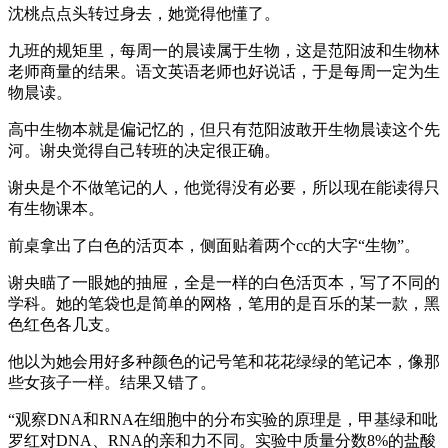
沈桃点点头转过身去，她觉得他懂了。
九班的规矩里，每周一的晨读属于生物，这是范阳波和生物林
老师商量的结果。语文英语老师也好说话，于是每周一定为生
物晨读。
高中生物本就是偏记忆的，但只有范阳波敢开生物晨读这个先
河。谢央觉得自己转班的决定很正确。
谢央是个不做笔记的人，他觉得没有必要，所以现在能读得只
有生物课本。
前桌拿出了白色的活页本，侧面贴着两个cc的大字“生物”。
谢央瞄了一眼她的抽屉，全是一样的白色活页本，写了不同的
学科。她的笔袋也是简单的网格，笔用的是百乐的某一款，黑
色红色各几支。
他以为她会用好多种颜色的记号笔和花花绿绿的笔记本，像那
些女孩子一样。结果又错了。
“观察DNA和RNA在细胞中的分布实验的原理是，甲基绿和吡
罗红对DNA、RNA的亲和力不同。实验中质量分数8%的盐酸