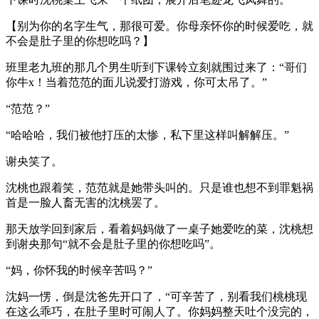
【别为你的名字生气，那很可爱。你母亲怀你的时候爱吃，就
不会是肚子里的你想吃吗？】
班里老九班的那几个男生听到下课铃立刻就围过来了：“哥们
你牛x！当着范范的面儿说爱打游戏，你可太吊了。”
“范范？”
“哈哈哈，我们被他打压的太惨，私下里这样叫解解压。”
谢央笑了。
沈桃也跟着笑，范范就是她带头叫的。只是谁也想不到罪魁祸
首是一脸人畜无害的沈桃罢了。
那天放学回到家后，看着妈妈做了一桌子她爱吃的菜，沈桃想
到谢央那句“就不会是肚子里的你想吃吗”。
“妈，你怀我的时候辛苦吗？”
沈妈一愣，倒是沈爸先开口了，“可辛苦了，别看我们桃桃现
在这么乖巧，在肚子里时可闹人了。你妈妈整天吐个没完的，