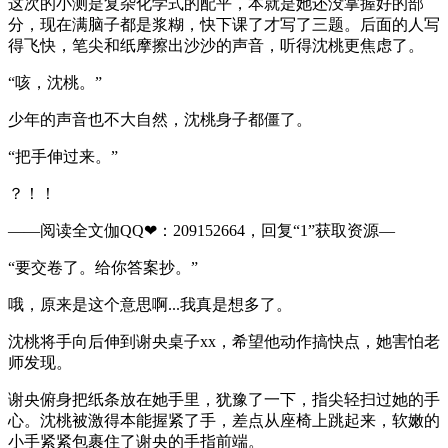
这次的小测是复杂化学式的配平，本就是她还没掌握好的部
分，现在满脑子都是浆糊，快下课了才写了三题。后面的人写
得飞快，笔尖和纸摩擦出沙沙的声音，听得沈桃更焦虑了。
“咳，沈桃。”
少年的声音也不大自然，沈桃身子都僵了。
“把手伸过来。”
？！！
——阅读全文伽QQ❤：209152664，回复“1”获取资源—​​​​​​​​
“要交卷了。给你答案抄。”
哦，原来是这个意思啊...我真是想多了。
沈桃将手向后伸到谢央桌子xx，希望他动作搞快点，她害怕老
师发现。
谢央俯身把纸条放在她手里，犹豫了一下，指尖轻扫过她的手
心。沈桃被激得本能握紧了手，差点从座椅上跳起来，软嫩的
小手紧紧包裹住了谢央的手指前端。