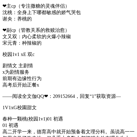
❤主cp（专注撒糖的灵魂伴侣）
沈桃：全身上下哪都敏感的娇气哭包
谢央：养桃的
❤副cp（管教关系的救赎治愈）
文又双：内心柔软的火爆小辣椒
宋元青：种辣椒的
校园1v1 xE 双c
剧情文 主剧情
x为剧情服务
前期有边缘性行为
高考后开始正餐x
——阅读全文伽QQ❤：209152664，回复“1”获取资源—​​​​​​​​
1V1xG校園甜文
春种一颗桃(校园1v1)01 初遇
01 初遇
高二开学一来，德育高中就开始预备着文理分科。虽说高一一