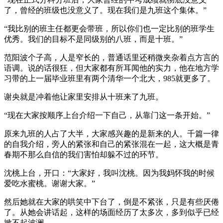
了，曾经的班级也没意义了。现在我们是九班这个集体。”
“我比别的班主任都更会带班，所以你们也一定比别的班学生
优秀。我们的目标不是同级别的八班，而是十班。”
范阳波个子高，人是窄长的，普通话里还稍微夹杂着点方言的
语调。说的话很狂，但大家都有所耳闻他的实力，他在地方学
习带的上一届毕业班里有两个清华一个北大，985就更多了。
谢央就是冲着他让家里安排从十班来了九班。
“现在大家按顺序上台介绍一下自己，从靠门这一条开始。”
原来九班的人占了大半，大家感兴趣的是新来的人。千篇一律
的自我介绍，旁人的紧张和自己的紧张混在一起，这大概是青
春期不那么自信的我们害怕却躲不过的环节。
沈桃上台，开口：“大家好，我叫沈桃。因为我妈怀我的时候
爱吃水蜜桃。谢谢大家。”
然后她就在大家的哄笑中下台了，倒是不紧张，只是有些厌倦
了。从她会讲话起，这样的场面经历了太多次，多到似乎已经
掀不起波澜。