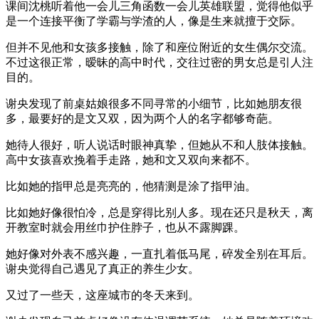
课间沈桃听着他一会儿三角函数一会儿英雄联盟，觉得他似乎
是一个连接平衡了学霸与学渣的人，像是生来就擅于交际。
但并不见他和女孩多接触，除了和座位附近的女生偶尔交流。
不过这很正常，暧昧的高中时代，交往过密的男女总是引人注
目的。
谢央发现了前桌姑娘很多不同寻常的小细节，比如她朋友很
多，最要好的是文又双，因为两个人的名字都够奇葩。
她待人很好，听人说话时眼神真挚，但她从不和人肢体接触。
高中女孩喜欢挽着手走路，她和文又双向来都不。
比如她的指甲总是亮亮的，他猜测是涂了指甲油。
比如她好像很怕冷，总是穿得比别人多。现在还只是秋天，离
开教室时就会用丝巾护住脖子，也从不露脚踝。
她好像对外表不感兴趣，一直扎着低马尾，碎发全别在耳后。
谢央觉得自己遇见了真正的养生少女。
又过了一些天，这座城市的冬天来到。