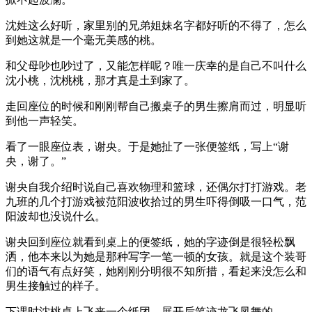
沈姓这么好听，家里别的兄弟姐妹名字都好听的不得了，怎么
到她这就是一个毫无美感的桃。
和父母吵也吵过了，又能怎样呢？唯一庆幸的是自己不叫什么
沈小桃，沈桃桃，那才真是土到家了。
走回座位的时候和刚刚帮自己搬桌子的男生擦肩而过，明显听
到他一声轻笑。
看了一眼座位表，谢央。于是她扯了一张便签纸，写上“谢
央，谢了。”
谢央自我介绍时说自己喜欢物理和篮球，还偶尔打打游戏。老
九班的几个打游戏被范阳波收拾过的男生吓得倒吸一口气，范
阳波却也没说什么。
谢央回到座位就看到桌上的便签纸，她的字迹倒是很轻松飘
洒，他本来以为她是那种写字一笔一顿的女孩。就是这个装哥
们的语气有点好笑，她刚刚分明很不知所措，看起来没怎么和
男生接触过的样子。
下课时沈桃桌上飞来一个纸团，展开后笔迹龙飞凤舞的。