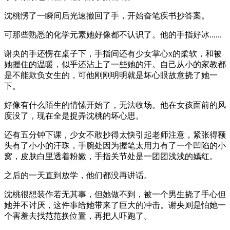
沈桃愣了一瞬间后光速撤回了手，开始奋笔疾书抄答案。
可那些熟悉的化学元素她好像都不认识了。他的手指好冰......
谢央的手还愣在桌子下，手指间还有少女掌心x的柔软，和被
她握住的温暖，似乎还沾上了一些她的汗。自己从小的家教都
是不能欺负女生的，可他刚刚明明就是坏心眼故意挠了她一
下。
好像有什么陌生的情愫开始了，无法收场。他在女孩面前的风
度没了，现在全是捉弄沈桃的坏心思。
还有五分钟下课，少女不敢抄得太快引起老师注意，紧张得额
头有了小小的汗珠，手腕处因为握笔太用力有了一个凹陷的小
窝，皮肤白里透着粉嫩，手指关节处是一团团浅浅的嫣红。
之后的一天直到放学，他们都没再讲话。
沈桃很想装作若无其事，但她做不到，被一个男生挠了手心但
她并不讨厌，这件事给她带来了巨大的冲击。谢央则是怕她一
个害羞去找范范换位置，再把人吓跑了。