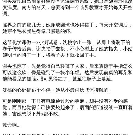
谢央发现自己前桌好像没有体温调节系统，她总是随着环境改
变温度。南方的冬天，总要冷到一个临界教室才开始每天开空
调。
临界之前的那几天，她穿成圆球也冷得搓手，每天开空调后，
她穿个毛衣就热得像只煮熟的虾。
这节化学课做一x小测试卷，沈桃拿出一张，从肩上将剩下的
卷子传给后桌。谢央抬手去接，不小心碰上了她的指尖，小姑
娘明显的抖了一下，将卷子丢下就收回了手。
谢央也惊了，先是觉得自己轻薄了人家，后来震惊于手指怎么
可以这么软，像是碰到了一块小年糕。然后发现前桌的耳朵和
他能看见的侧脸x眼可见得红了，甚至往脖子上蔓延。
沈桃的心砰砰跳个不停，她从小最讨厌肢体接触的。
可是刚刚那一下只有电流通过般的酥麻，却并没有难受的感
觉，而且她觉得自己快要烧起来了，后面的那道视线一直盯着
她，害她想脱下外x都不敢。
救命啊...