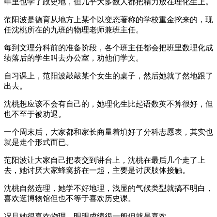
年里也学了政史地，但几乎大多数人都把精力放在理化生上。
范阳波是德育从地方上某个以变态著称的学校重金挖来的，现
任沈桃所在的九班的物理老师兼班主任。
每到文理分科前的准备阶段，各个班主任都会把班里数理化成
绩落后的学生叫去办公室，劝他们学文。
自习课上，范阳波敲敲某个女生的桌子，然后她就了然地跟了
出去。
沈桃想应该不会有自己的，她理化生比起语数英不算很好，但
也不至于被劝退。
一个周末后，大家都和家长商量着填好了分科志愿表，其实也
就是走个形式而已。
范阳波让大家自己把表交到讲台上，沈桃在最后几个走了上
去，她讨厌大家蜂窝挤在一起，主要是讨厌肢体接触。
沈桃自然选理，她学不好地理，浅显的气候类型就搞不明白，
喜欢逛博物馆但也不等于喜欢历史课。
况且她很喜欢物理，明明成绩很一般但就是喜欢。