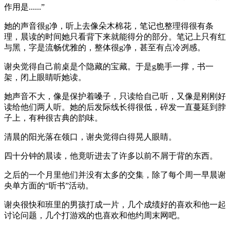
作用是......”
她的声音很g净，听上去像朵木棉花，笔记也整理得很有条
理，晨读的时间她只看背下来就能得分的部分。笔记上只有红
与黑，字是流畅优雅的，整体很g净，甚至有点冷冽感。
谢央觉得自己前桌是个隐藏的宝藏。于是g脆手一撑，书一
架，闭上眼睛听她读。
她声音不大，像是保护着嗓子，只读给自己听，又像是刚刚好
读给他们两人听。她的后发际线长得很低，碎发一直蔓延到脖
子上，有种很古典的韵味。
清晨的阳光落在领口，谢央觉得白得晃人眼睛。
四十分钟的晨读，他竟听进去了许多以前不屑于背的东西。
之后的一个月里他们并没有太多的交集，除了每个周一早晨谢
央单方面的“听书”活动。
谢央很快和班里的男孩打成一片，几个成绩好的喜欢和他一起
讨论问题，几个打游戏的也喜欢和他约周末网吧。