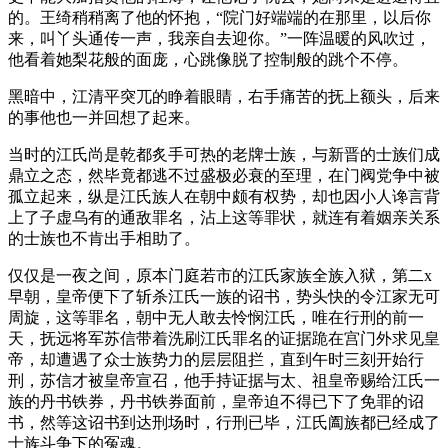
的。王绮稍稍离了他的怀抱，“院门好端端的在那里，以后你
来，叫丫头通传一声，我亲自去迎你。”一阵温暖的风吹过，
他看着她梨花般的面庞，心跳像脱了控制般的跳个不停。
黑暗中，江清平突兀的睁着眼睛，右手痛苦的抚上额头，后来
的事他也一并回想了起来。
当时的江氏尚是乾都炙手可热的老牌士族，与新晋的士族们成
鼎立之态，然毕竟都逃不过盛极必衰的至理，在门阀党争中被
孤立起来，纵是江氏族人在朝中颇有权势，却也因小人谗言背
上了子虚乌有的通敌罪名，沾上这等罪状，就连有着姻亲关系
的士族也不肯出手相助了。
仅仅是一夜之间，原本门庭若市的江氏家族全族入狱，第二x
早朝，皇帝便下了斩杀江氏一族的诏书，势头快的令江家无可
周旋，这等罪名，朝中无人敢去怜悯江氏，唯在行刑的前一
天，抚远将军苏信带着洗刷江氏罪名的证据跪在宫门外求见皇
帝，却遭遇了众士族势力的层层阻拦，直到午时三刻开始行
刑，苏信才被皇帝宣召，他手持证据与太、祖皇帝赐给江氏一
族的丹书铁券，丹书铁券面前，皇帝迫不得已下了免罪的诏
书，然等这诏书到达刑场时，行刑已毕，江氏阖族都已经成了
士族斗争下的冤魂。