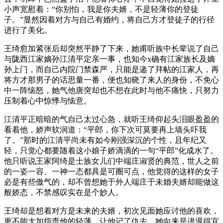
小声宽慰着：“你别怕，我是你夫婿，不是轻薄你的登徒
子。”显然因着对方与自己有婚约，将自己方才登徒子的行径
进行了美化。
王绮愈加紧张后却突然平静了下来，她甫听族中长辈说了自己
与陇西江家嫡孙江清平定亲一事，也知今x确有江家族长及嫡
孙上门，而自己内院门禁森严，只能是递了拜帖的江家人，再
将方才那男子的话思量一番，便也知晓了来人的身份，不免心
中一阵恼怒，她气他唐突却也不想在此时与他不痛快，只努力
压制着心中惊悸与恼意。
江清平正暗暗的气自己太过心急，就听王绮仰起头泪眼盈盈的
看着他，娇声软润道：“平郎，你下次可莫要再上墙头吓我
了。”那时的江清平尚未有如今刚强深沉的个性，且年纪又
轻，只觉心都要随着这小娘子娇滴滴的一句“平郎”化成水了。
他只听说王家阿绮是士族女儿们中端庄淑贤的典范，世人之前
的一姿一容、一神一态都具是可圈可点，他觉得的这样的女子
必是有些傲气的，却不曾想她于外人端庄于未婚夫婿却能做这
般娇态，不禁感叹实在是个妙人。
王绮却是想着对方是未来的夫婿，初次见面她应讨他的喜欢，
更不能大加指责他的轻薄，让他记了仇去，她向来是进退得宜