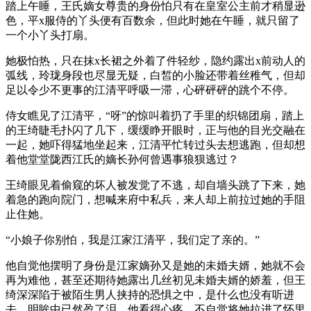
踏上午睡，王氏嫡女尊贵的身份怕只有在皇室公主前才稍显逊
色，平x服侍的丫头便有百数余，但此时她在午睡，就只留了
一个小丫头打扇。
她极怕热，只在抹x长裙之外着了件轻纱，隐约露出x前动人的
弧线，玲珑身段也尽显无疑，白皙的小脸还带着丝稚气，但却
足以令少不更事的江清平呼吸一滞，心砰砰砰的跳个不停。
侍女瞧见了江清平，“呀”的惊叫着扔了手里的织锦团扇，踏上
的王绮睫毛扑闪了几下，缓缓睁开眼时，正与他的目光交融在
一起，她吓得猛地坐起来，江清平忙转过头去想逃跑，但却想
着他堂堂陇西江氏的嫡长孙何曾遇事狼狈逃过？
王绮眼见着偷窥的坏人被发觉了不逃，却自墙头跳了下来，她
着急的跑向院门，想喊来府中私兵，来人却上前拉过她的手阻
止住她。
“小娘子你别怕，我是江家江清平，我们定了亲的。”
他自觉他摆明了身份是江家嫡孙又是她的未婚夫婿，她就不会
再为难他，甚至还期待她露出几丝初见未婚夫婿的娇羞，但王
绮深深陷于被陌生男人挟持的恐惧之中，是什么也没有听进
去，明眸中已然盈了泪，他看得心疼，不自觉将她拉进了怀里