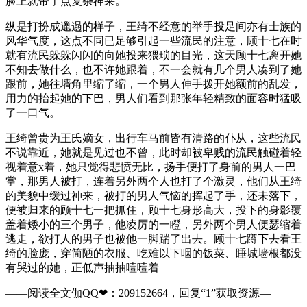
脸上就带了点复杂神采。
纵是打扮成邋遢的样子，王绮不经意的举手投足间亦有士族的
风华气度，这点不同已足够引起一些流民的注意，顾十七在时
就有流民躲躲闪闪的向她投来猥琐的目光，这天顾十七离开她
不知去做什么，也不许她跟着，不一会就有几个男人凑到了她
跟前，她往墙角里缩了缩，一个男人伸手拨开她额前的乱发，
用力的抬起她的下巴，男人们看到那张年轻精致的面容时猛吸
了一口气。
王绮曾贵为王氏嫡女，出行车马前皆有清路的仆从，这些流民
不说靠近，她就是见过也不曾，此时却被卑贱的流民触碰着轻
视着意x着，她只觉得悲愤无比，扬手便打了身前的男人一巴
掌，那男人被打，连着另外两个人也打了个激灵，他们从王绮
的美貌中缓过神来，被打的男人气恼的挥起了手，还未落下，
便被归来的顾十七一把抓住，顾十七身形高大，投下的身影覆
盖着矮小的三个男子，他凌厉的一瞪，另外两个男人便瑟缩着
逃走，欲打人的男子也被他一脚踹了出去。顾十七蹲下去看王
绮的脸庞，穿简陋的衣服、吃难以下咽的饭菜、睡城墙根都没
有哭过的她，正低声抽抽噎噎着
——阅读全文伽QQ❤：209152664，回复“1”获取资源—