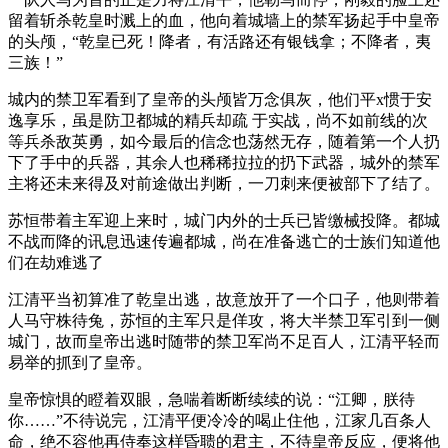
留着斩杀乾皇时溅上的血，他向着城墙上的禁军扬起手中皇帝
的头颅，“乾皇已死！降者，有活路还有银钱拿；不降者，夷
三族！”
城内的禁卫军看到了皇帝的头颅皆万念俱灰，他们平x惯于安
逸享乐，虽是防卫都城的精兵却疏 于实战，尚不如前线的次
等兵杀敌英勇，如今最后的信念也荡然无存，随着第一个人扔
下了手中的兵器，其余人也稀稀拉拉的扔下武器，城外的禁军
主将还未来得及对前途做出判断，一刀刺来便被部下了结了。
苏恒带着主军迎上来时，城门内外的士兵已皆缴械投降。都城
不战而降的讯息迅速传遍都城，尚在准备逃亡的士族们知道他
们在劫难逃了
江清平当初算准了乾皇出逃，故意放开了一个口子，他则带着
人马守株待兔，苏恒的主军只是佯攻，将大半禁卫军引到一侧
城门，故而皇帝出逃时随带的禁卫军尚不足百人，江清平轻而
易举的抓到了皇帝。
皇帝惊惧的瞪着双眼，急喘着断断续续的说：“江卿，朕待
你……”不待说完，江清平便冷冷的喝止住他，江家几百条人
命，绝不容他再侍奉这样昏聩的君主，不待皇帝反应，便将他