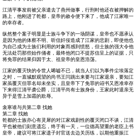
江清平事发前被父亲遣去了燕州做事，行刑时他还在被押解的
路上，他刚进了乾都，皇帝的赦令便下来了，他成了江家唯一
的幸存者。
纵然整个案子明显是士族斗争下的一场阴谋，皇帝也不愿承认
是因为他的体察不明、听信奸佞造成了江家的悲剧，即使他也
为自己成为士族们利用的对象而感到愤怒，但士族的强大令他
无法处罚那些始作俑者，最终他闭口不提苏信呈上的证据，只
将免罪的结果归因于太、祖皇帝的皇恩浩荡。
江家的覆灭快的令世人唏嘘不已，就当人们以为事件尘埃落定
之时，一直缄默观望的尚书王闫跳出来要与江家退亲，要知江
家虽覆灭但罪名却未坐实，且皇帝下了免罪的诏书又恩准幸存
下来得江清平袭公爵，江清平尚有士族身份，王家此时退亲无
异于是雪上加霜的欺辱。
衾寒谁与共第二章 找她
第二章 找她
乾都的士族亦心有灵犀的对江家戏剧性的覆灭闭口不谈，江清
平也被他们刻意遗忘，终于有一天，一位德高望重的老臣上书
皇帝，建议可将江家遗子封官送去边关历练，以期他重振江