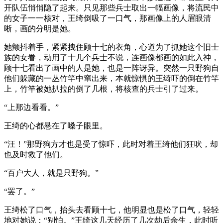
开队伍悄悄隐了起来。只见那些兵士取出一幅画像，将流民中
的女子一一核对，王绮倒吸了一口气，那画像上的人眉眼清
晰，画的分明是她。
她颤抖着手，紧紧拽住顾十七的衣角，心道为了抓她这个旧士
族的女眷，动用了十几个兵士不说，连画像都画的如此入神，
顾十七看出了画中的人是她，也是一阵讶异。突然一只野狗自
他们躲藏的一丛竹竿中窜出来，本就惊惧的王绮吓的倒在竹竿
上，竹竿被她扒拉的倒了几根，将核查的兵士引了过来。
“上那边看看。”
王绮的心都悬在了嗓子眼里。
“汪！”那野狗方才也是受了惊吓，此时对着王绮他们狂吠，却
也及时救了他们。
“百户大人，就是只野狗。”
“罢了。”
王绮松了口气，抬头去看顾十七，他明显也是松了口气，轻轻
地对她说：“别怕。”王绮这几天经历了几次劫后余生，此时听