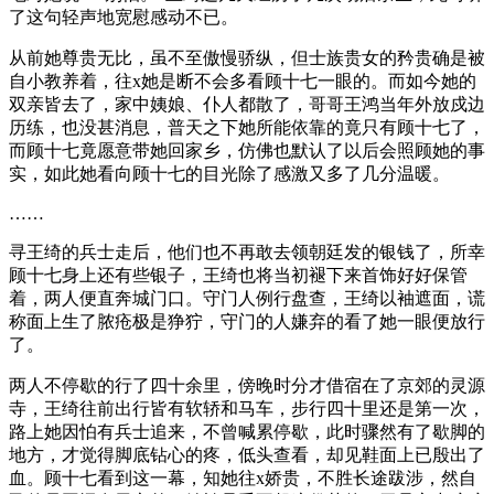
了这句轻声地宽慰感动不已。
从前她尊贵无比，虽不至傲慢骄纵，但士族贵女的矜贵确是被
自小教养着，往x她是断不会多看顾十七一眼的。而如今她的
双亲皆去了，家中姨娘、仆人都散了，哥哥王鸿当年外放戍边
历练，也没甚消息，普天之下她所能依靠的竟只有顾十七了，
而顾十七竟愿意带她回家乡，仿佛也默认了以后会照顾她的事
实，如此她看向顾十七的目光除了感激又多了几分温暖。
……
寻王绮的兵士走后，他们也不再敢去领朝廷发的银钱了，所幸
顾十七身上还有些银子，王绮也将当初褪下来首饰好好保管
着，两人便直奔城门口。守门人例行盘查，王绮以袖遮面，谎
称面上生了脓疮极是狰狞，守门的人嫌弃的看了她一眼便放行
了。
两人不停歇的行了四十余里，傍晚时分才借宿在了京郊的灵源
寺，王绮往前出行皆有软轿和马车，步行四十里还是第一次，
路上她因怕有兵士追来，不曾喊累停歇，此时骤然有了歇脚的
地方，才觉得脚底钻心的疼，低头查看，却见鞋面上已殷出了
血。顾十七看到这一幕，知她往x娇贵，不胜长途跋涉，然自