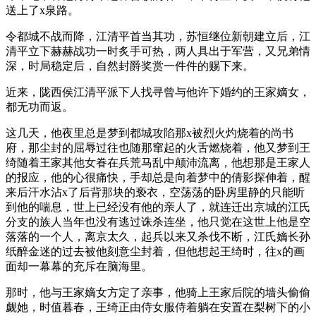
送上了x泉路。
令都城不战而降，江清平首当其功，苏恒继位新朝建立后，江
清平立下赫赫战功一时炙手可热，两人具出于军营，又兄弟情
深，时局稳定后，自然封爵奖赏一件件的赐下来。
近来，陇西侯江清平派下人找寻曾与他许下婚约的王家嫡女，
都无功而返。
这几天，他夜里总是梦到都城攻陷那x被烈火灼烧着的尚书
府，那尘封的屈辱过往也随那窜起的火舌燃烧着，他又梦到王
绮随着王家其他女眷在兵荒马乱中颠沛流离，他想那是王家人
的报应，他的心很痛快，手却总是向着梦中的倩影探伸着，醒
来后汗水沾x了后背那块的亵衣，空荡荡的卧房里静的只能听
到他的喘息，世上已经没有他的亲人了，就连迁出京城的江氏
分支的族人当年也没有逃过诛杀连坐，他只觉在这世上他是空
落落的一个人，离京太久，起兵以来又杀伐不断，江氏嫡长孙
纸醉金迷的过去被他刻意尘封着，但他想起王绮时，往x的画
面却一幕幕的充斥在脑海里。
那时，他与王家嫡女方定了亲事，他骑上王家后院的墙头偷偷
觑她，时值暮春，王绮正由侍女服侍着躺在安置在梨树下的小