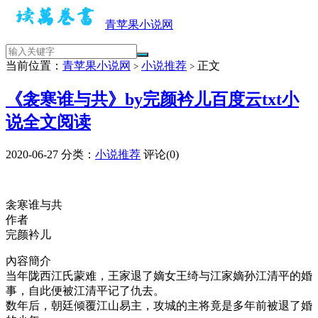
青苹果小说网
当前位置：
青苹果小说网
小说推荐
正文
>
>
《衾寒谁与共》by完颜衿儿百度云txt小
说全文阅读
2020-06-27
分类：
小说推荐
评论(0)
衾寒谁与共
作者
完颜衿儿
內容簡介
当年陇西江氏蒙难，王家退了嫡女王绮与江家嫡孙江清平的婚
事，自此便被江清平记了仇去。
数年后，朝廷倾覆江山易主，攻城的主将竟是多年前被退了婚