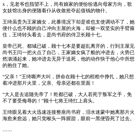
x，见老爷也指望不上，尚有娘家的便纷纷逃向母家方向，歌
女妓馆出身的便随着仆从收敛抢夺起值钱的物什。
王绮虽贵为王家嫡女，此番境况下却是谁也支使调动不了，她
便什么也不顾的自己冲向主屋的火海，却被一双坚实的手臂箍
住，王绮转头看去，是尚书府的侍卫长顾十七。
皇帝已死、都城已破，顾十七本是要趁乱离开的，行到主屋见
尚书王闫一把火点了自己，王家嫡女疯了般的冲进去，火势已
然汹涌起来，她冲进去无异于送死，他的动作快于他心中所想
的抱住了她。
“父亲！”王绮嘶声大叫，拼命在顾十七的桎梏中挣扎，她只想
着冲进那片火里，父亲、母亲还都在里面！
“大人是去追随先帝了！乾都已破，大人若死于叛军之手，免
不了要受侮辱的！”顾十七将王绮扛上肩头。
王绮眼见着大火迅速连接整座尚书府，泪水迷蒙中她离那片火
海愈来愈远，她只觉喉头一阵腥甜，眼前一黑便昏死了过去。
……