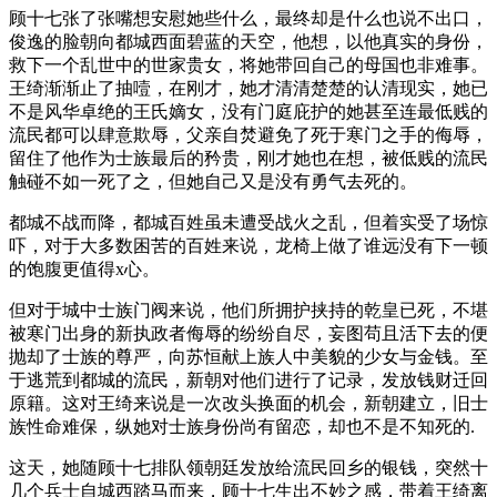
顾十七张了张嘴想安慰她些什么，最终却是什么也说不出口，
俊逸的脸朝向都城西面碧蓝的天空，他想，以他真实的身份，
救下一个乱世中的世家贵女，将她带回自己的母国也非难事。
王绮渐渐止了抽噎，在刚才，她才清清楚楚的认清现实，她已
不是风华卓绝的王氏嫡女，没有门庭庇护的她甚至连最低贱的
流民都可以肆意欺辱，父亲自焚避免了死于寒门之手的侮辱，
留住了他作为士族最后的矜贵，刚才她也在想，被低贱的流民
触碰不如一死了之，但她自己又是没有勇气去死的。
都城不战而降，都城百姓虽未遭受战火之乱，但着实受了场惊
吓，对于大多数困苦的百姓来说，龙椅上做了谁远没有下一顿
的饱腹更值得x心。
但对于城中士族门阀来说，他们所拥护挟持的乾皇已死，不堪
被寒门出身的新执政者侮辱的纷纷自尽，妄图苟且活下去的便
抛却了士族的尊严，向苏恒献上族人中美貌的少女与金钱。至
于逃荒到都城的流民，新朝对他们进行了记录，发放钱财迁回
原籍。这对王绮来说是一次改头换面的机会，新朝建立，旧士
族性命难保，纵她对士族身份尚有留恋，却也不是不知死的.
这天，她随顾十七排队领朝廷发放给流民回乡的银钱，突然十
几个兵士自城西踏马而来，顾十七生出不妙之感，带着王绮离