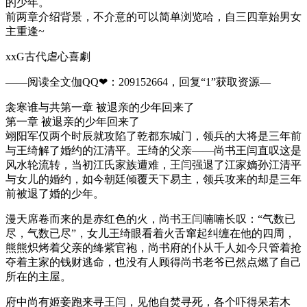
的少年。
前两章介绍背景，不介意的可以简单浏览哈，自三四章始男女
主重逢~
xxG古代虐心喜劇
——阅读全文伽QQ❤：209152664，回复“1”获取资源—
衾寒谁与共第一章 被退亲的少年回来了
第一章 被退亲的少年回来了
翊阳军仅两个时辰就攻陷了乾都东城门，领兵的大将是三年前
与王绮解了婚约的江清平。王绮的父亲——尚书王闫直叹这是
风水轮流转，当初江氏家族遭难，王闫强退了江家嫡孙江清平
与女儿的婚约，如今朝廷倾覆天下易主，领兵攻来的却是三年
前被退了婚的少年。
漫天席卷而来的是赤红色的火，尚书王闫喃喃长叹：“气数已
尽，气数已尽”，女儿王绮眼看着火舌窜起纠缠在他的四周，
熊熊炽烤着父亲的绛紫官袍，尚书府的仆从千人如今只管着抢
夺着主家的钱财逃命，也没有人顾得尚书老爷已然点燃了自己
所在的主屋。
府中尚有姬妾跑来寻王闫，见他自焚寻死，各个吓得呆若木