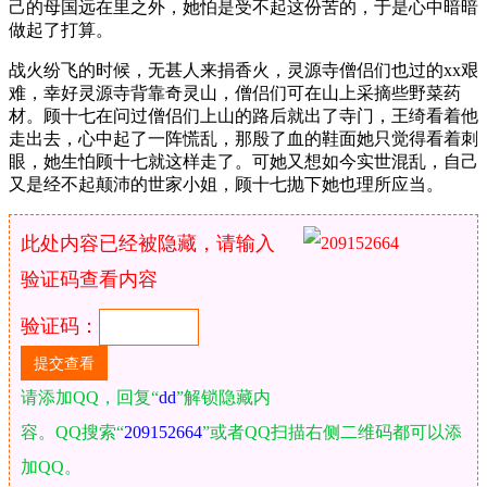
己的母国远在里之外，她怕是受不起这份苦的，于是心中暗暗
做起了打算。
战火纷飞的时候，无甚人来捐香火，灵源寺僧侣们也过的xx艰
难，幸好灵源寺背靠奇灵山，僧侣们可在山上采摘些野菜药
材。顾十七在问过僧侣们上山的路后就出了寺门，王绮看着他
走出去，心中起了一阵慌乱，那殷了血的鞋面她只觉得看着刺
眼，她生怕顾十七就这样走了。可她又想如今实世混乱，自己
又是经不起颠沛的世家小姐，顾十七抛下她也理所应当。
此处内容已经被隐藏，请输入
验证码查看内容
验证码：
请添加QQ，回复“
dd
”解锁隐藏内
容。QQ搜索“
209152664
”或者QQ扫描右侧二维码都可以添
加QQ。