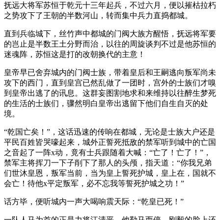
抚远大将军苏恒于乾元十三年起兵，不过六月，便以摧枯拉朽
之势攻下了王朝的半数河山，转而集中兵力直捣都城。
直到兵临城下，丝竹声中都城的门阀大族方醒悟，抚远将军要
的岂止是半数王土分野而治，以往的周旋谈判不过是他苏恒的
迷魂阵，苏恒这是打的改朝换代的主意！
皇帝早已舍弃城内的门阀士族，带着皇后和王嗣逃向叛军尚未
攻下的西门，直到皇宫已然乱做了一团时，宫外的士族们才嗅
到皇帝出逃了的讯息。这群妄图割地求和来维持以往醉生梦死
的生活的士族们，骤然明白皇帝出逃留下他们自生自灭的处
境。
“乾国亡矣！”，这话迅速的传响在都城，无论是士族大户还是
平民百姓皆哭嚎起来，城外正誓死抵敌的禁军听到城中的亡国
之音起了一阵x动，竟有士兵跟随着大喊：“亡了！亡了！”，
禁军主将挥刀一下子削下了那人的头颅，指天道：“你我兄弟
们世沐皇恩，叛军当前，当为皇上誓死护城，皇上在，国就不
会亡！待他x平定叛军，必不忘我等誓死护城之功！”
话方毕，便听城内一声大喝响震天际：“乾皇已死！”
一队人马为首的正是力将江清平，他勒马而停，刚毅的脸上还