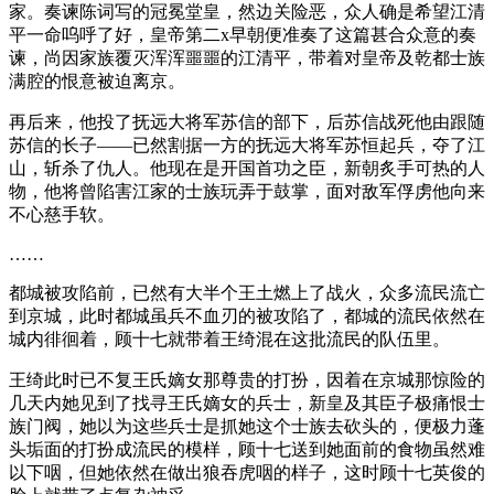
家。奏谏陈词写的冠冕堂皇，然边关险恶，众人确是希望江清
平一命呜呼了好，皇帝第二x早朝便准奏了这篇甚合众意的奏
谏，尚因家族覆灭浑浑噩噩的江清平，带着对皇帝及乾都士族
满腔的恨意被迫离京。
再后来，他投了抚远大将军苏信的部下，后苏信战死他由跟随
苏信的长子——已然割据一方的抚远大将军苏恒起兵，夺了江
山，斩杀了仇人。他现在是开国首功之臣，新朝炙手可热的人
物，他将曾陷害江家的士族玩弄于鼓掌，面对敌军俘虏他向来
不心慈手软。
……
都城被攻陷前，已然有大半个王土燃上了战火，众多流民流亡
到京城，此时都城虽兵不血刃的被攻陷了，都城的流民依然在
城内徘徊着，顾十七就带着王绮混在这批流民的队伍里。
王绮此时已不复王氏嫡女那尊贵的打扮，因着在京城那惊险的
几天内她见到了找寻王氏嫡女的兵士，新皇及其臣子极痛恨士
族门阀，她以为这些兵士是抓她这个士族去砍头的，便极力蓬
头垢面的打扮成流民的模样，顾十七送到她面前的食物虽然难
以下咽，但她依然在做出狼吞虎咽的样子，这时顾十七英俊的