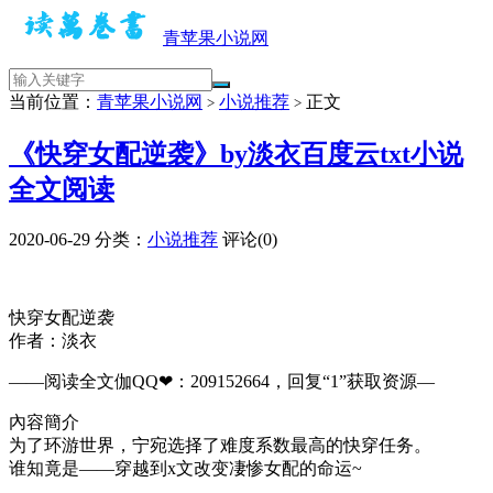
青苹果小说网
当前位置：
青苹果小说网
小说推荐
正文
>
>
《快穿女配逆袭》by淡衣百度云txt小说
全文阅读
2020-06-29
分类：
小说推荐
评论(0)
快穿女配逆袭
作者：淡衣
——阅读全文伽QQ❤：209152664，回复“1”获取资源—
內容簡介
为了环游世界，宁宛选择了难度系数最高的快穿任务。
谁知竟是——穿越到x文改变凄惨女配的命运~