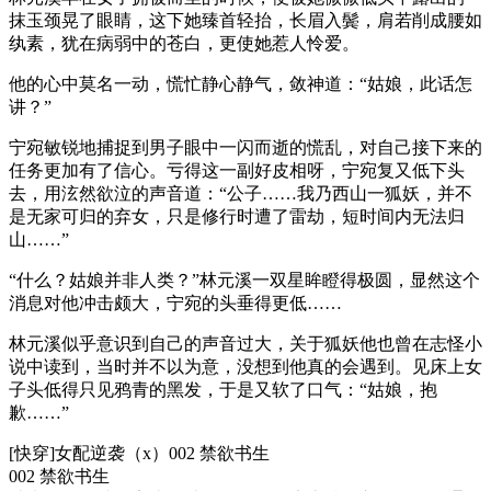
抹玉颈晃了眼睛，这下她臻首轻抬，长眉入鬓，肩若削成腰如
纨素，犹在病弱中的苍白，更使她惹人怜爱。
他的心中莫名一动，慌忙静心静气，敛神道：“姑娘，此话怎
讲？”
宁宛敏锐地捕捉到男子眼中一闪而逝的慌乱，对自己接下来的
任务更加有了信心。亏得这一副好皮相呀，宁宛复又低下头
去，用泫然欲泣的声音道：“公子……我乃西山一狐妖，并不
是无家可归的弃女，只是修行时遭了雷劫，短时间内无法归
山……”
“什么？姑娘并非人类？”林元溪一双星眸瞪得极圆，显然这个
消息对他冲击颇大，宁宛的头垂得更低……
林元溪似乎意识到自己的声音过大，关于狐妖他也曾在志怪小
说中读到，当时并不以为意，没想到他真的会遇到。见床上女
子头低得只见鸦青的黑发，于是又软了口气：“姑娘，抱
歉……”
[快穿]女配逆袭（x）002 禁欲书生
002 禁欲书生