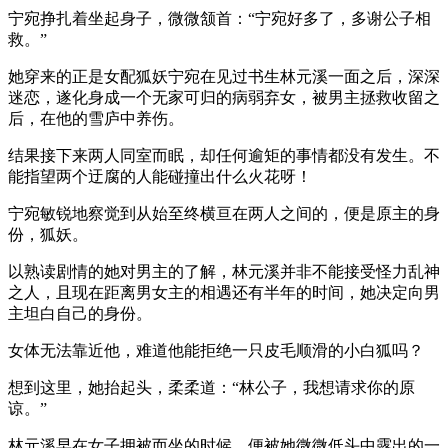
宁宛挣扎着坐起身子，微微颔首：“宁宛好多了，多谢公子相
救。”
她穿来的正是女配狐妖宁宛在见过书生林元溪一面之后，深深
迷恋，遂化身成一个无家可归的病弱弃女，被男主拯救收留之
后，在他的雪庐中养伤。
结果接下来两人同室而眠，却任何逾矩的事情都没有发生。不
能指望两个迂腐的人能碰撞出什么火花呀！
宁宛敏锐地察觉到从始至终横亘在两人之间的，便是原主的身
份，狐妖。
以熟读剧情的她对男主的了解，林元溪并非不能接受怪力乱神
之人，且现在距离男女主的相遇还有半年的时间，她决定向男
主坦白自己的身份。
女体无法靠近他，难道他能拒绝一只皮毛顺滑的小白狐吗？
想到这里，她抬起头，柔柔道：“林公子，我想请求你的原
谅。”
林元溪早在女子拥被而坐的时候，便被她微微低头中露出的一