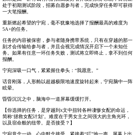
处于初期测试阶段，招募自愿参与者，完成快穿任务即可获得
一大笔报酬。
重新燃起希望的宁宛，毫不犹豫地选择了报酬最高的难度为
5A+的任务。
任务的内容被保密，参与者随身携带系统，只有在穿越的那一
刻才会传输给参与者，并且会视完成情况开启下一个未知任
务。如果有任意一环任务失败，测试将立即终止，拿不到任何
报酬。
宁宛深吸一口气，紧紧握住拳头：“我愿意。”
话音刚落，人形舱以超越极限地速度旋转起来，宁宛脑中一阵
眩晕。
昏昏沉沉之中，脑海中一道屏幕缓缓打开。
【你选择的任务，是穿越到x文中扭转各种凄惨女配的命运，
简称‘拯救女配计划’。难度在于男女主之间强大的主角光环，
以及宿命般的纽带。是否接受？】
宁宛意念一动，心中默念接受，紧接着“叮”地一声，屏幕上出