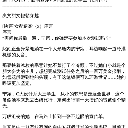
-----------------------------------------------------------------------------
爽文甜文輕鬆穿越
[快穿]女配逆袭（x）序言
序言
“再问你最后一遍，宁宛，你确定要参加本次测试吗？”
此刻正全身紧绷躺在一个人形舱内的宁宛，耳边响起一道冷漠
机械的女音。
那裹挟着冰粒的寒意让她不禁打了个冷颤，不过她自小就是个
胆大妄为的主儿，想想完成测试任务之后的一百万美金报酬，
如雪花般砸到她的头顶，有了这笔钱便可以环游世界……她的
呼吸更加坚定。
宁宛，C大设计系大三学生，从小的梦想是走遍全世界，这个
暑假她本来想去巴黎旅行，奈何出行前一天攒好的钱被偷个精
光。
万般沮丧的她，在马路上捡到一张不起眼的宣传单。
原来是由一群有钱有闲的自由爱好者开发的快穿系统，目前正