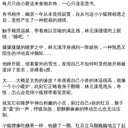
每月只由小厮送来食物衣饰，一心只读圣贤书。
有书相伴，幽居一年从未觉得寂寞，自从与这小小狐狸相遇之
后，竟然产生了一种慰藉的感情。
触手顺滑温腻，带着难以言喻的满足感，林元溪缓缓闭上眼
睛：“睡吧。”
朦朦胧胧的睡梦之中，林元溪浑身感到一阵燥热，一种熟悉又
陌生的冲动直冲脑际……
他睁开眼，借着窗外的雪光，发现自己不知何时竟然掀开棉被
退掉了里衣，赤裸着x膛。
大……大概是太热的缘故？依偎着自己小兽的体温很高，就像
一个小小暖炉，此刻它正蜷着身子酣睡，林元溪甩甩头，奇
怪，怎么会觉得小狐狸带着笑意呢。
就见它在睡梦中伸出粉嫩的小舌，刷过自己x前的红豆，脑子
里“轰”的一声，呼吸加急，那酥酥麻麻的悸动怎么也无法压
制。
小狐狸像吃糖果一样，吮砸了一圈。红豆立马颤巍巍地立了起