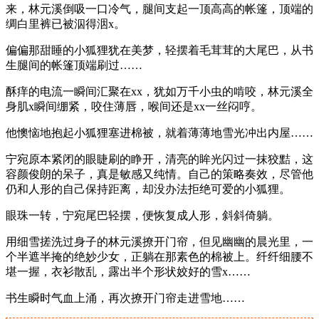
来，林元溪倒吸一口冷气，腿间支起一顶高高的帐篷，顶端的
绸白里裤已被泅得洇x。
偏偏那甜睡的小狐狸犹在美梦，轻摆着毛茸茸的大尾巴，从书
生腿间的帐篷顶端刷过……
酥痒的电流一瞬间汇聚在xx，犹如万千小虫的啃咬，林元溪全
身肌x瞬间绷紧，咬住薄唇，喉间还是xx一丝闷哼。
他懊恼地抱起小狐狸塞进棉被，就着薄薄地雪光冲出内屋……
宁宛原本紧闭的眼睫刷的睁开，清亮的眸光闪过一抹狡黠，这
容颜俊朗的呆子，真是敏感又纯情。自己的策略奏效，尽管他
仍和人形的自己保持距离，却没办法拒绝可爱的小狐狸。
眼珠一转，宁宛尾巴轻摆，便恢复成人形，斜斜倚躺。
用细雪搓洗过身子的林元溪撩开门帘，但见幽幽的晨光里，一
个半遮半掩的绝妙少女，正躺在那素色的棉被上。纤纤细腰不
堪一握，衣衫散乱，露出半个形状姣好的雪x……
书生瞬时气血上涌，再次撩开门帘走进雪地……