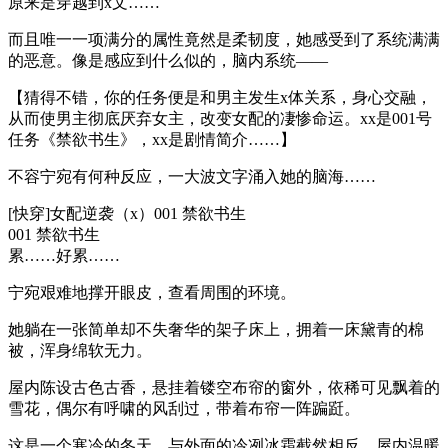
原来是穿越到x文……
而且唯一一项满分的属性竟然是柔韧度，她感受到了系统满满
的恶意。像是感应到什么似的，脑内系统——
【猜得不错，你的任务便是和男主发生x体关系，身心交融，
从而使男主彻底厌弃女主，改变女配的凄惨命运。xx是001号
任务《禁欲书生》，xx是剧情简介……】
不容宁宛有何种反应，一大波文字涌入她的脑海……
[快穿]女配逆袭（x）001 禁欲书生
001 禁欲书生
累……好累……
宁宛艰难地撑开眼皮，查看周围的环境。
她躺在一张简单却不失奢华的架子床上，拥着一床黛青的棉
被，浑身绵软无力。
屋内陈设古色古香，悬挂着镂空布帘的窗外，依稀可见飘着的
雪花，偶尔有呼啸的风刮过，带着布帘一阵蹁跹。
这是一个寒冷的冬天，与外面的冷冽冰霜截然相反，屋内温暖