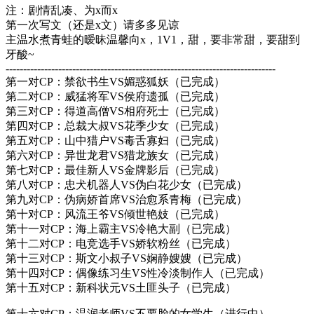
注：剧情乱凑、为x而x
第一次写文（还是x文）请多多见谅
主温水煮青蛙的暧昧温馨向x，1V1，甜，要非常甜，要甜到
牙酸~
-----------------------------------------------------------------------------
第一对CP：禁欲书生VS媚惑狐妖（已完成）
第二对CP：威猛将军VS侯府遗孤（已完成）
第三对CP：得道高僧VS相府死士（已完成）
第四对CP：总裁大叔VS花季少女（已完成）
第五对CP：山中猎户VS毒舌寡妇（已完成）
第六对CP：异世龙君VS猎龙族女（已完成）
第七对CP：最佳新人VS金牌影后（已完成）
第八对CP：忠犬机器人VS伪白花少女（已完成）
第九对CP：伪病娇首席VS治愈系青梅（已完成）
第十对CP：风流王爷VS倾世艳妓（已完成）
第十一对CP：海上霸主VS冷艳大副（已完成）
第十二对CP：电竞选手VS娇软粉丝（已完成）
第十三对CP：斯文小叔子VS娴静嫂嫂（已完成）
第十四对CP：偶像练习生VS性冷淡制作人（已完成）
第十五对CP：新科状元VS土匪头子（已完成）
第十六对CP：温润老师VS不要脸的女学生（进行中）