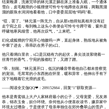
结束晚课，洗漱完毕的林元溪正躺在床上准备入眠，一个通体
雪白，皮毛顺滑的小狐狸便可怜兮兮地蹲坐在床榻，两颗黑溜
溜的眼珠水润润地看着他，口中委委屈屈地“呜呜”着。
“哎，罢了。”林元溪一阵无力，自从那x他得知真相并没有赶
走宁宛之后，每到晚上这头小兽便会可怜兮兮蹲守着，窗外是
呼啸地寒风细雪，他再次叹气，“上来吧。”
幻化成狐狸的宁宛开心地嗷呜一声，直起身体，熟练地从被角
中窜了进去，乖乖趴在男子的x口。
他只着绸白里衣，x口是沉稳有力的起伏，鼻尖淡淡萦绕着一
丝青竹的香气，宁宛的脸都红了，又蹭了蹭。
“乖，别闹。”林元溪开口，低沉的嗓音带着他自己都未曾察觉
的宠溺。毛茸茸的小东西抱在怀里，暖和异常，他伸出手有下
没下地顺着它光滑的皮毛。
——阅读全文伽QQ❤：209152664，回复“1”获取资源—
他本是青鸾镇上大户人家林府最小的公子，父母宠爱，兄友弟
恭，锦衣玉食，奴仆环绕。奈何他从小便喜欢读书，嫌弃家中
环境太过嘈杂，于是便求了母亲单独住在郊外叠翠山的雪庐，