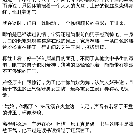
而静谧，只因床前摆着一个大大的火盆，上好的银丝炭烧得赤
红，驱赶着寒气。
就在这时，门帘一阵响动，一个修韧颀长的身影走了进来。
哪怕是已经读过剧情，宁宛还是为眼前的男子感到惊艳。一身
月白的长袍规规整整穿在他的身上，宽肩窄腰，一条白色的腰
带松松束在腰间，行走间若芝兰玉树，挺拔昂扬。
再往上看，好一张剑眉星目的面孔，不同于其他文中书生的羸
弱，眼前的男子俊朗若神，薄薄的唇轻轻抿着，隐隐带有凛然
不可侵犯的正气。
难怪原主自毁修行，为了他甘愿为奴为婢，认为人妖殊途，且
摄于书生的正气恪守男女之防，最终被女主设计弄得魂飞魄
散。
“姑娘，你醒了？”林元溪在火盆边上立定，声音有若落于玉盘
的珠玉，环佩琳琅。
离得那么远，宁宛在心中吐槽，原主真是傻，书生这哪里是凛
然正气，他不过是读书读得过于迂腐罢了。