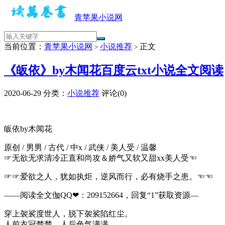
青苹果小说网
当前位置：
青苹果小说网
小说推荐
正文
>
>
《皈依》by木闻花百度云txt小说全文阅读
2020-06-29
分类：
小说推荐
评论(0)
皈依by木闻花
原创 / 男男 / 古代 / 中x / 武侠 / 美人受 / 温馨
☞无欲无求清冷正直和尚攻＆娇气又软又甜xx美人受☜
☞☞爱欲之人，犹如执炬，逆风而行，必有烧手之患。☜☜
——阅读全文伽QQ❤：209152664，回复“1”获取资源—
穿上袈裟度世人，脱下袈裟陷红尘。
人前衣冠楚楚，人后色气满满。