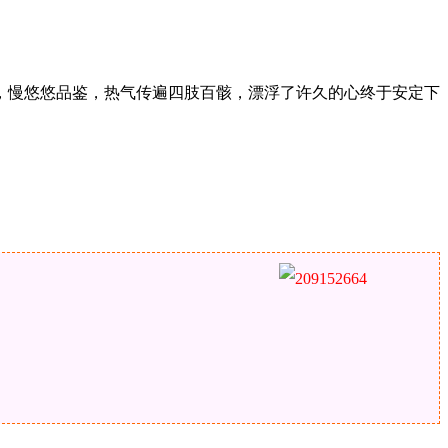
，慢悠悠品鉴，热气传遍四肢百骸，漂浮了许久的心终于安定下