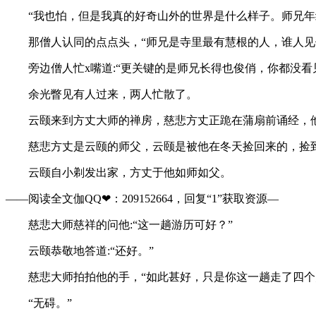
“我也怕，但是我真的好奇山外的世界是什么样子。师兄年纪
那僧人认同的点点头，“师兄是寺里最有慧根的人，谁人见他
旁边僧人忙x嘴道:“更关键的是师兄长得也俊俏，你都没看
余光瞥见有人过来，两人忙散了。
云颐来到方丈大师的禅房，慈悲方丈正跪在蒲扇前诵经，他
慈悲方丈是云颐的师父，云颐是被他在冬天捡回来的，捡到
云颐自小剃发出家，方丈于他如师如父。
——阅读全文伽QQ❤：209152664，回复“1”获取资源—
慈悲大师慈祥的问他:“这一趟游历可好？”
云颐恭敬地答道:“还好。”
慈悲大师拍拍他的手，“如此甚好，只是你这一趟走了四个
“无碍。”