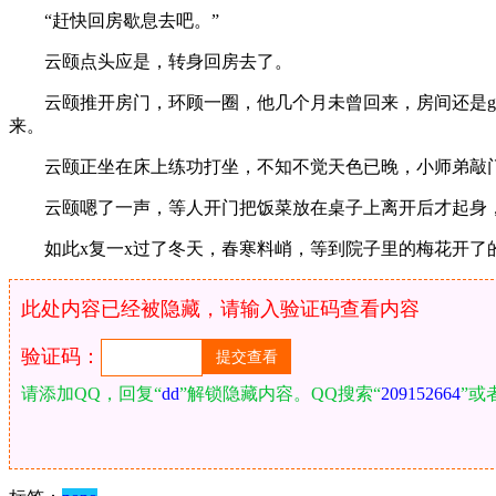
“赶快回房歇息去吧。”
云颐点头应是，转身回房去了。
云颐推开房门，环顾一圈，他几个月未曾回来，房间还是gg
来。
云颐正坐在床上练功打坐，不知不觉天色已晚，小师弟敲门道
云颐嗯了一声，等人开门把饭菜放在桌子上离开后才起身，
如此x复一x过了冬天，春寒料峭，等到院子里的梅花开了
此处内容已经被隐藏，请输入验证码查看内容
验证码：
请添加QQ，回复“
dd
”解锁隐藏内容。QQ搜索“
209152664
”或