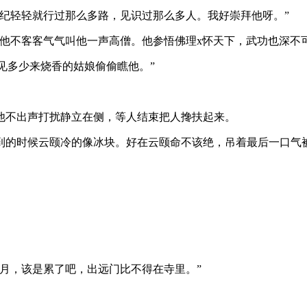
轻轻就行过那么多路，见识过那么多人。我好崇拜他呀。”
不客客气气叫他一声高僧。他参悟佛理x怀天下，武功也深不可
见多少来烧香的姑娘偷偷瞧他。”
不出声打扰静立在侧，等人结束把人搀扶起来。
的时候云颐冷的像冰块。好在云颐命不该绝，吊着最后一口气被
月，该是累了吧，出远门比不得在寺里。”