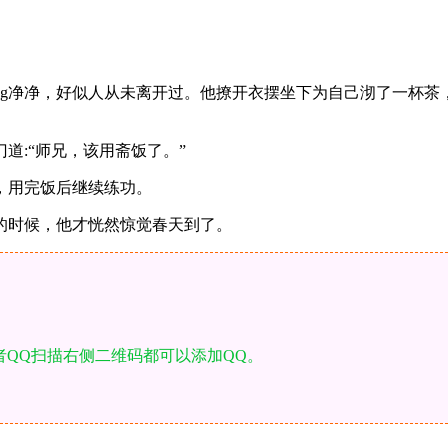
净净，好似人从未离开过。他撩开衣摆坐下为自己沏了一杯茶
:“师兄，该用斋饭了。”
用完饭后继续练功。
的时候，他才恍然惊觉春天到了。
者QQ扫描右侧二维码都可以添加QQ。