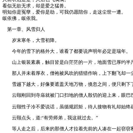
看似无欲无求，却是爱之猛兽。
明知你是冤孽，爱你是劫，可我仍愿陪你，走这尘世一遭。
皈依佛，皈依我。
第一章、风雪归人
岁末寒冬，大雪初降。
今年的雪下的格外大，谁看了都要说声明年必定是瑞年。​
山上银装素裹，触目皆是白茫茫的一片​，地面雪已厚约半尺
那人并未着厚衣，僧袍被风吹的猎猎作响，上下翻飞却一尘
雪越下越大，好像要遮盖天地万物，倏忽之间，便只剩下了
云颐刚回到寺庙就被门口扫地的僧人殷切的迎上来，眼巴巴的
云颐性子冷不爱说话，虽循规蹈矩，待人接物有礼却始终疏离
云颐点头，道:“有劳师弟，我这就过去。”
等人走之后，后来的那僧人才拉着先前的人凑在一起窃窃私语