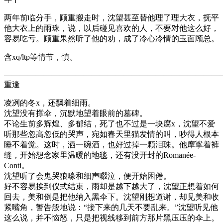
两年前临分手，顾重搬走时，沈望甚至替他理了理大衣，抚平
他大衣上的雨珠，说，以后碰见喜欢的人，不要对他这么好，
容易吃亏。顾重果然听了他的劝，成了冷心冷情的玉面顾总。
含xq/ltp等情节，慎。
———————————————————————————
重逢
凌冽的冬x，还飘着细雨。
沈望没有撑伞，沉默地望着眼前的墓碑。
不论生前多辉煌、多郁结，死了也不过是一块腐x，沈望不爱
听那些忽高忽低的哭声，宛如春天里猫发情的叫，吵得人根本
睡不着觉。这时，洒一碗酒，也好过掉一颗泪珠。他摩挲着裤
缝，开始想念家里温暖的地毯，还有没开封的Romanée-
Conti。
沈望听了会鬼哭狼嚎和细声啜泣，便开始困倦。
好不容易挨到仪式结束，雨却是越下越大了，沈望正想着如何
回去，美和倒是把他纳入黑伞下。沈望刚想道谢，却见美和收
紧嘴角，警告般地说：“接下来的几天不要乱来。”沈望听见他
这么说，并不恼怒，只是把视线移到前方那片黑压压的伞上。