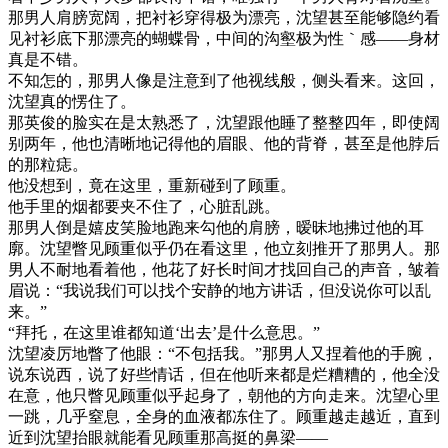
那男人肩膀宽阔，把衬衫穿得极为漂亮，沈望甚至能够隐约看
见衬衫底下那漂亮的蝴蝶骨，中间的沟壑极为性｀感——身材
真是不错。
不知怎的，那男人像是注意到了他视线般，侧头看来。这回，
沈望真的愣住了。
那英俊的脸实在是太熟悉了，沈望跟他睡了整整四年，即使阔
别两年，他也清晰地记得他的眉眼、他的背脊，甚至是他脖后
的那粒痣。
他没想到，竟在这里，重新碰到了顾重。
他手里的烟都要夹不住了，心脏乱跳。
那男人倒是嬉皮笑脸地跑来勾他的肩膀，暧昧地拂过他的耳
廓。沈望瞥见顾重似乎仍在看这里，他立刻推开了那男人。那
男人不耐地看着他，他花了好长时间才找回自己的声音，皱着
眉说：“我说我们可以找个安静的地方讲话，但没说你可以乱
来。”
“拜托，在这里谁都知道‘出去’是什么意思。”
沈望凌厉地瞥了他眼：“不包括我。”那男人又捏着他的手腕，
说东说西，说了好些情话，但在他听来都是烂糟糟的，他全没
在意，他只瞥见顾重似乎起身了，朝他的方向走来。沈望心里
一跳，几乎窒息，全身的血液都冻住了。顾重越走越近，直到
近到沈望抬眼就能看见顾重那高挺的鼻梁——