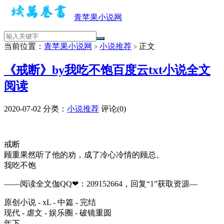
青苹果小说网
当前位置：
青苹果小说网
小说推荐
正文
>
>
《戒断》by我吃不饱百度云txt小说全文
阅读
2020-07-02
分类：
小说推荐
评论(0)
戒断
顾重果然听了他的劝，成了冷心冷情的顾总。
我吃不饱
——阅读全文伽QQ❤：209152664，回复“1”获取资源—
原创小说 - xL - 中篇 - 完结
现代 - 虐文 - 娱乐圈 - 破镜重圆
年下