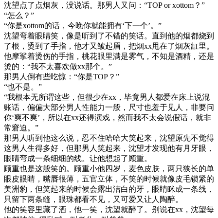
沈望点了点烟灰，没说话。那男人又问：“TOP or xottom？”
“怎么？”
“你是xottom的话，今晚你就能拥有‘下一个’。”
沈望弯着眼睛笑，像是听到了不错的笑话。直到他的烟都烧到
了根，烫到了手指，他才又皱起眉，把烟xx甩在了烟灰缸里。
他摩挲着烫伤的手指，桃花眼里满是雾气，不知是酒精，还是
烫的：“我不太喜欢做xx那个。”
那男人倒有些吃惊：“你是TOP？”
“也不是。”
“我根本无所谓这些，但很少在xx，毕竟男人都爱在床上说混
账话，偏偏大部分男人性能力一般，尺寸也羞于见人，非要问
你‘爽不爽’，所以在xx还得演戏，然而我不太会说假话，就非
常窘迫。”
那男人听到他这么说，忍不住哈哈大笑起来，沈望原先不觉得
这男人生得多好，但那男人笑起来，沈望才发现他有月牙眼，
眼睛弯成一条细细的线。让他想起了顾重。
顾重也是这般笑的。顾重小他四岁，麦色皮肤，两只狭长的单
眼皮眼睛，嘴唇很薄，五官立体，不笑的时候就像皮毛锁紧的
美洲豹，但笑起来的时候会露出洁白的牙，眼睛眯成一条线，
只留下两条缝，眼珠都看不见，又可爱又让人陶醉。
他的笑容里藏了酒，他一笑，沈望就醉了。别说在xx，沈望每