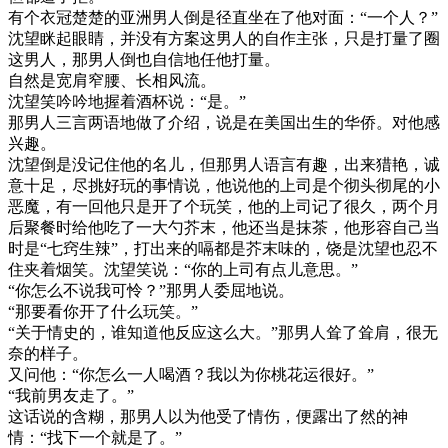
有个衣冠楚楚的亚洲男人倒是径直坐在了他对面：“一个人？”
沈望眯起眼睛，并没有方案这男人的自作主张，只是打量了圈
这男人，那男人倒也自信地任他打量。
自然是宽肩窄腰、长相风流。
沈望笑吟吟地握着酒杯说：“是。”
那男人三言两语地做了介绍，说是在美国出生的华侨。对他感
兴趣。
沈望倒是没记住他的名儿，但那男人语言有趣，出来猎艳，诚
意十足，尽挑好玩的事情说，他说他的上司是个彻头彻尾的小
恶魔，有一回他只是开了个玩笑，他的上司记了很久，两个月
后聚餐时给他吃了一大勺芥末，他还当是抹茶，他形容自己当
时是“七窍生辣”，打出来的嗝都是芥末味的，饶是沈望也忍不
住夹着烟笑。沈望笑说：“你的上司有点儿意思。”
“你怎么不说我可怜？”那男人委屈地说。
“那要看你开了什么玩笑。”
“关于情史的，谁知道他反应这么大。”那男人耸了耸肩，很无
奈的样子。
又问他：“你怎么一人喝酒？我以为你桃花运很好。”
“我前男友走了。”
这话说的含糊，那男人以为他受了情伤，便露出了然的神
情：“找下一个就是了。”