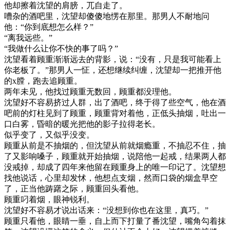
他却擦着沈望的肩膀，兀自走了。
嘈杂的酒吧里，沈望却傻傻地愣在那里。那男人不耐地问
他：“你到底想怎么样？”
“离我远些。”
“我做什么让你不快的事了吗？”
沈望看着顾重渐渐远去的背影，说：“没有，只是我可能看上
你老板了。”那男人一怔，还想继续纠缠，沈望却一把推开他
的x膛，跑去追顾重。
两年未见，他找过顾重无数回，顾重都没理他。
沈望好不容易挤过人群，出了酒吧，终于得了些空气，他在酒
吧前的灯柱见到了顾重，顾重背对着他，正低头抽烟，吐出一
口白雾，昏暗的暖光把他的影子拉得老长。
似乎变了，又似乎没变。
顾重从前是不抽烟的，但沈望从前就烟瘾重，不抽忍不住，抽
了又影响嗓子，顾重就开始抽烟，说陪他一起戒，结果两人都
没戒掉，却成了四年来他留在顾重身上的唯一印记了。沈望想
找他说话，心里却发怵，他想点支烟，然而口袋的烟盒早空
了，正当他踌躇之际，顾重回头看他。
顾重叼着烟，眼神锐利。
沈望好不容易才说出话来：“没想到你也在这里，真巧。”
顾重只看他，眼睛一垂，自上而下打量了番沈望，嘴角勾着抹