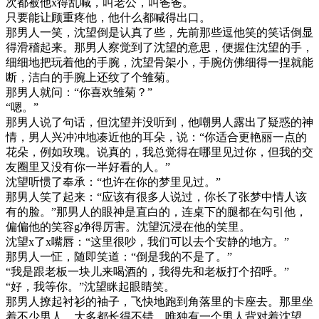
次都被他x得乱喊，叫老公，叫爸爸。
只要能让顾重疼他，他什么都喊得出口。
那男人一笑，沈望倒是认真了些，先前那些逗他笑的笑话倒显
得滑稽起来。那男人察觉到了沈望的意思，便握住沈望的手，
细细地把玩着他的手腕，沈望骨架小，手腕仿佛细得一捏就能
断，洁白的手腕上还纹了个雏菊。
那男人就问：“你喜欢雏菊？”
“嗯。”
那男人说了句话，但沈望并没听到，他嘲男人露出了疑惑的神
情，男人兴冲冲地凑近他的耳朵，说：“你适合更艳丽一点的
花朵，例如玫瑰。说真的，我总觉得在哪里见过你，但我的交
友圈里又没有你一半好看的人。”
沈望听惯了奉承：“也许在你的梦里见过。”
那男人笑了起来：“应该有很多人说过，你长了张梦中情人该
有的脸。”那男人的眼神是直白的，连桌下的腿都在勾引他，
偏偏他的笑容g净得厉害。沈望沉浸在他的笑里。
沈望x了x嘴唇：“这里很吵，我们可以去个安静的地方。”
那男人一怔，随即笑道：“倒是我的不是了。”
“我是跟老板一块儿来喝酒的，我得先和老板打个招呼。”
“好，我等你。”沈望眯起眼睛笑。
那男人撩起衬衫的袖子，飞快地跑到角落里的卡座去。那里坐
着不少男人，大多都长得不错，唯独有一个男人背对着沈望。