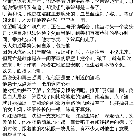
季箫该体验几十年，他还等着听他讲故事，季箫说起情史，总
能说得缠绵又有趣，却没想到季箫却是自杀了。
听美和说，他是在浴缸里割腕死的，血甚至流到了客厅。等保
姆来时，才发现他死在浴缸里已有一周。
沈望听说这个消息时，正在上海开演唱会，他当时头一个念头
是：连自杀也须体验？然而当他听到美和宣布葬礼的举办时
间、举办地点时，他才惊觉，季箫真的走了。
没人知道季箫为何自杀，包括他。
因为风流的人只管喝酒、抽烟和作乐，不提往事，不谈未来。
但死亡是就像是在一间茅屋的墙壁上挖个d，破了，就有风吹
进来，呼呼作响，死者在地底里安眠，但生者却不能幸免。
这风，吹得人心乱。
虽说美和再三强调，但他还是去了附近的酒吧。
他急于找点乐子，抵消这阵心虚。
他对纽约并不了解，全凭缘分找的酒吧。推开门张望一圈，倒
是白人居多，算是找了间比较地道的酒吧。他落座、点了酒，
就开始抽烟，美和给的那盒万宝路他已经抽空了，只好抽身上
的女士烟，细细长长的一根，味道不算好。
灯红酒绿里，沈望一支支地抽烟。沈望生得好，深邃动人，头
发偏长，他在脑后简单地扎起，颧骨那里有颗浅褐色的痣，笑
的时候，跟着他的桃花眼一块儿笑。有不少人对他生了意思，
但都遭了拒。