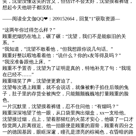
笑，沈望没懂这笑的含义，但估计不会太好，沈望摸着裤缝，
想起今天他胡子都没刮。
——阅读全文伽QQ❤：209152664，回复“1”获取资源—
“这两年你过得怎么样？”
顾重把烟扔在地上，碾了碾：“沈望，我们不是能叙旧的关
系。”
“我知道，”沈望不敢看他，“但我想跟你说几句话。”
顾重好整以暇地看着他：“说什么？你的x友等得及吗？”
“我没准备跟他上床。”
顾重不予置否，沈望为了证明是真的，特地补充了句：“我现
在已经不……”
顾重嗤笑了声，沈望便更窘迫了。
沈望每次遇上顾重，就不会说话，就像被豹子掐住后颈的兔
子，肚子里的存货全被掏空，只能颤颤巍巍地打量顾重的脸
色。
一片沉默里，沈望摸着裤缝，忍不住问他：“有烟吗？”
顾重深深地望了他一眼，从口袋里掏出烟盒，xx一支给他。
沈望接过烟，点上，望着那猩红的火苗才安心，他吸了一口才
惊觉两人距离很近。他一抬眼便是顾重的眉骨，顾重有四分之
一的德国基因，眼眶深邃，瞳孔是漂亮的棕褐色，在昏暗的路