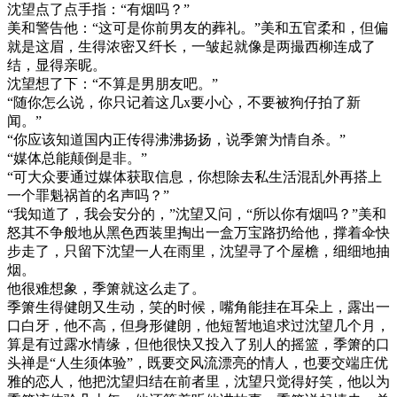
沈望点了点手指：“有烟吗？”
美和警告他：“这可是你前男友的葬礼。”美和五官柔和，但偏
就是这眉，生得浓密又纤长，一皱起就像是两撮西柳连成了
结，显得亲昵。
沈望想了下：“不算是男朋友吧。”
“随你怎么说，你只记着这几x要小心，不要被狗仔拍了新
闻。”
“你应该知道国内正传得沸沸扬扬，说季箫为情自杀。”
“媒体总能颠倒是非。”
“可大众要通过媒体获取信息，你想除去私生活混乱外再搭上
一个罪魁祸首的名声吗？”
“我知道了，我会安分的，”沈望又问，“所以你有烟吗？”美和
怒其不争般地从黑色西装里掏出一盒万宝路扔给他，撑着伞快
步走了，只留下沈望一人在雨里，沈望寻了个屋檐，细细地抽
烟。
他很难想象，季箫就这么走了。
季箫生得健朗又生动，笑的时候，嘴角能挂在耳朵上，露出一
口白牙，他不高，但身形健朗，他短暂地追求过沈望几个月，
算是有过露水情缘，但他很快又投入了别人的摇篮，季箫的口
头禅是“人生须体验”，既要交风流漂亮的情人，也要交端庄优
雅的恋人，他把沈望归结在前者里，沈望只觉得好笑，他以为