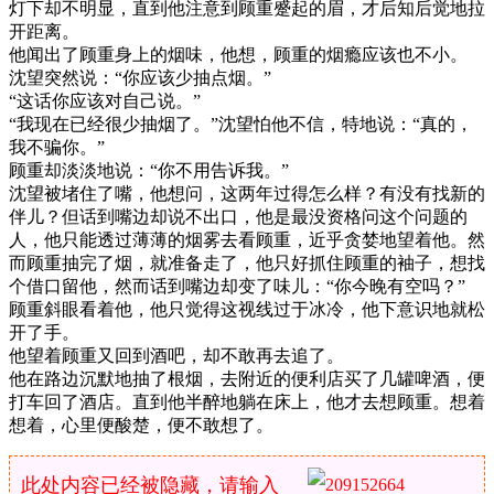
灯下却不明显，直到他注意到顾重蹙起的眉，才后知后觉地拉
开距离。
他闻出了顾重身上的烟味，他想，顾重的烟瘾应该也不小。
沈望突然说：“你应该少抽点烟。”
“这话你应该对自己说。”
“我现在已经很少抽烟了。”沈望怕他不信，特地说：“真的，
我不骗你。”
顾重却淡淡地说：“你不用告诉我。”
沈望被堵住了嘴，他想问，这两年过得怎么样？有没有找新的
伴儿？但话到嘴边却说不出口，他是最没资格问这个问题的
人，他只能透过薄薄的烟雾去看顾重，近乎贪婪地望着他。然
而顾重抽完了烟，就准备走了，他只好抓住顾重的袖子，想找
个借口留他，然而话到嘴边却变了味儿：“你今晚有空吗？”
顾重斜眼看着他，他只觉得这视线过于冰冷，他下意识地就松
开了手。
他望着顾重又回到酒吧，却不敢再去追了。
他在路边沉默地抽了根烟，去附近的便利店买了几罐啤酒，便
打车回了酒店。直到他半醉地躺在床上，他才去想顾重。想着
想着，心里便酸楚，便不敢想了。
此处内容已经被隐藏，请输入