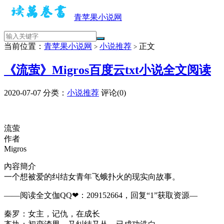
青苹果小说网
当前位置：
青苹果小说网
小说推荐
正文
>
>
《流萤》Migros百度云txt小说全文阅读
2020-07-07
分类：
小说推荐
评论(0)
流萤
作者
Migros
內容簡介
一个想被爱的纠结女青年飞蛾扑火的现实向故事。
——阅读全文伽QQ❤：209152664，回复“1”获取资源—
秦罗：女主，记仇，在成长