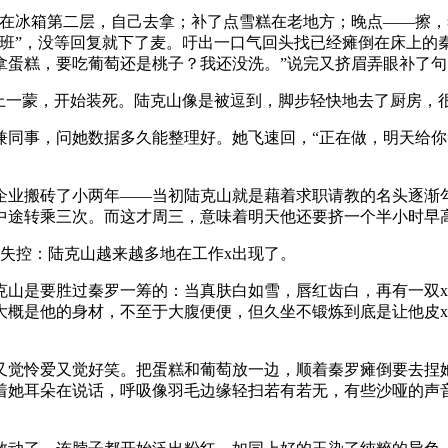
在冰箱第二层，自己去拿；补了点雪糕在老地方；晚点——擦，
班”，没等回复就下了麦。吁出一口气回头找已经瘫倒在床上的
蛋糕，要吃葡萄还是桃子？我还没洗。”说完又挤眉弄眼补了句
头上一蒙，开始装死。陆克山像是被逗到，脚步轻快地去了厨房，
兼同事，问她数据多久能整理好。她飞速回，“正在做，明天给你
企业搬砖了小两年——当初陆克山就是藉着求职请教的名头逐渐
中途转乘三次。而这才周三，意味着明天他还要挤一个半小时早
失控：陆克山越来越多地在工作x出现了。
克山是要胜过秦罗一筹的：当真肤白如雪，唇红齿白，再有一双
大概是他的身材，不至于大腹便便，但久坐不锻炼到底是让他皮
又觉怜爱又觉好笑。把蛋糕和葡萄放一边，顺着秦罗瘫倒要去捏
着她耳朵在说话，呼吸像羽毛边缘轻扫若有若无，有些沙哑的声