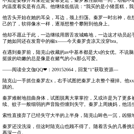
不知是要移开耳朵还是要靠更近，秦罗索性眼睛一闭，动都不
内温度着实是有点高。他继续低低说：“我买的是小猪蛋糕，我
他舌头开始在她的耳朵，耳边，颈上扫荡。秦罗一时出神，在
己的了，软得像水一样，逐渐想整个攀附到他身上。
他却不愿止于此，一边继续用唇舌攻城略地，一边这才动员起
了她如同还在发育中的椒x——今天秦罗贪凉又没穿bra。
在遇到秦罗前，陆克山收藏的av中基本都是大x的女优。不说
挺拔的幼嫩的总是像是在赌气的小x那么可爱。
——阅读全文伽QQ❤：209152664，回复“1”获取资源—
陆克山一手抓住秦罗左x，右手试图把秦罗上衣整个褪掉。他x
跳的。
秦罗难耐地扭曲身体，试图脱离大掌掌控，又或许是为了更多
续、蚊子一般细弱的声音险些缠到失守。秦罗上周姨妈，他活
索性直接弃了已经失守大半的上半身，陆克山眸色一沉，凶狠
秦罗还没洗澡，但这时陆克山也顾不得了。随着舌头的几番挑
再深一点。