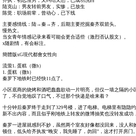
齐执：初恋渣男，又纠结又怂，已成功洗白
陆克山：男友转前男友，实惨，已放生
陈觉：职场前辈，曾动心，已下线
主要感情线：陆→秦→齐，后期主要挖掘秦齐双箭头。
慢热文。
当女青年情感记录来看可能会更合适些（激烈否认股文）。
x随剧情，有会标注。
簡體版xG現代都會女性向
流萤1. 蛋糕（微h）
1. 蛋糕（微h）
秦罗下地铁时已经快11点了。
小区底商的烧烤和酒吧蠢蠢欲动一片明亮，但仅一墙之隔的小
了，不自觉地叹了口气，不过那个快递是啥来着？
十分钟后秦罗终于走到了329号楼，进了电梯。电梯里有隐隐
新不出内容，而且似乎刚地铁上转发的微博抽奖也没转发成功
秦罗一进屋就感到不妙，虽然两个室友好像都没回来，没人和她
顿住，低头给齐执发“晚安，我先睡了，勿回”，这才打开房门