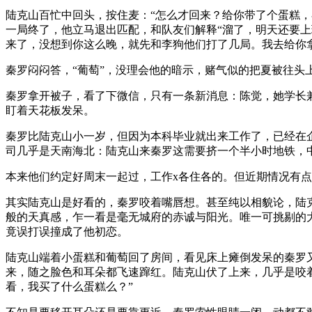
陆克山百忙中回头，按住麦：“怎么才回来？给你带了个蛋糕，
一局终了，他立马退出匹配，和队友们解释“溜了，明天还要上
来了，没想到你这么晚，就先和李狗他们打了几局。我去给你拿
秦罗闷闷答，“葡萄”，没理会他的暗示，赌气似的把夏被往
秦罗拿开被子，看了下微信，只有一条新消息：陈觉，她学长
盯着天花板发呆。
秦罗比陆克山小一岁，但因为本科毕业就出来工作了，已经在
司几乎是天南海北：陆克山来秦罗这需要挤一个半小时地铁，
本来他们约定好周末一起过，工作x各住各的。但近期情况有点
其实陆克山是好看的，秦罗咬着嘴唇想。甚至纯以相貌论，陆
般的天真感，乍一看是毫无城府的赤诚与阳光。唯一可挑剔的
竟误打误撞成了他初恋。
陆克山端着小蛋糕和葡萄回了房间，看见床上瘫倒发呆的秦罗
来，随之脸色和耳朵都飞速蹿红。陆克山伏了上来，几乎是咬
看，我买了什么蛋糕么？”