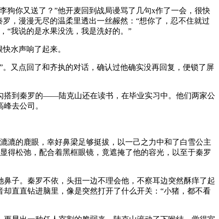
李狗你又送了？”他开麦回到战局谩骂了几句x作了一会，很快
秦罗，漫漫无尽的温柔里透出一丝赧然：“想你了，忍不住就过
，“我说的是水果没洗，我是洗好的。”
很快水声响了起来。
”。又点回了和齐执的对话，确认过他确实没再回复，便锁了屏
勾搭到秦罗的——陆克山还在读书，在毕业实习中。他们两家公
高峰去公司。
x漉漉的鹿眼，幸好鼻梁足够挺拔，以一己之力中和了白雪公主
x显得松弛，配合着黑框眼镜，竟遮掩了他的容光，以至于秦罗
她鼻子。秦罗不依，头扭一边不理会他，不察耳边突然酥痒了起
音却直直钻进脑里，像是突然打开了什么开关：“小猪，都不看