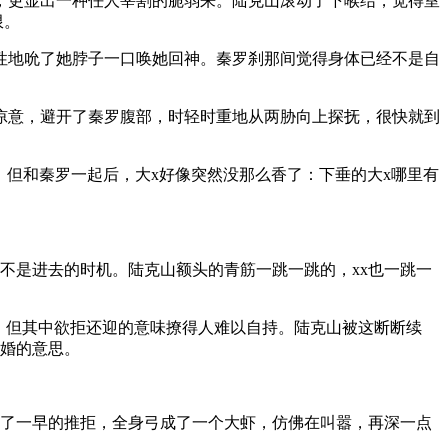
，更显出一种任人宰割的脆弱来。陆克山滚动了下喉结，觉得室
限。
性地吮了她脖子一口唤她回神。秦罗刹那间觉得身体已经不是自
凉意，避开了秦罗腹部，时轻时重地从两胁向上探抚，很快就到
。但和秦罗一起后，大x好像突然没那么香了：下垂的大x哪里有
不是进去的时机。陆克山额头的青筋一跳一跳的，xx也一跳一
，但其中欲拒还迎的意味撩得人难以自持。陆克山被这断断续
新婚的意思。
忘了一早的推拒，全身弓成了一个大虾，仿佛在叫嚣，再深一点