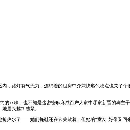
区内，路灯有气无力，连绵着的租房中介兼快递代收点也关了个
约约的xx味，也不知是这密密麻麻成百户人家中哪家新晋的狗主
，她眉头越纠越紧。
抢热水了——她们拖鞋还在玄关散着，但她的“室友”好像又回
。