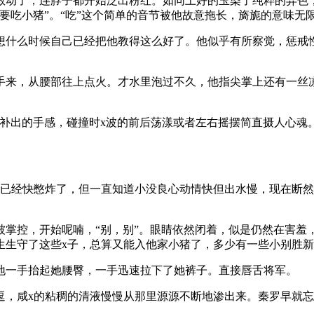
敢动了，连脖子都开始泛出粉红。如同上好的玉染了纯粹的异色
要吃小猪”。“吃”这个简单的音节被他故意拖长，旖旎的意味无
想什么时候自己已经把他教得这么好了。他似乎有所察觉，惩戒
手来，从腰部往上点火。才水里泡过不久，他指尖掌上还有一丝
脑补出的手感，碰撞时x波的前后荡漾或者左右摇摆简直摄人心魂
x已经快憋炸了，但一直知道小没良心动情快但出水慢，现在断然
被掌控，开始呢喃，“别，别”。眼睛依然闭着，似是仍然在害羞
生生守了这些x子，总算又能入他家小猪了，多少有一些小别胜
地一手抬起她腰臀，一手迅速拉下了她裤子。直接唇舌将军。
逗，咸x的粘稠的清液慢慢从那里源源不断地渗出来。秦罗早就