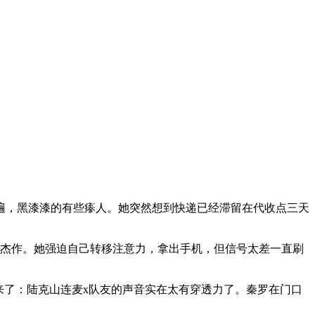
遍，黑漆漆的有些瘆人。她突然想到快递已经滞留在代收点三天
子杰作。她强迫自己转移注意力，拿出手机，但信号太差一直刷
来了：陆克山连麦x队友的声音实在太有穿透力了。秦罗在门口