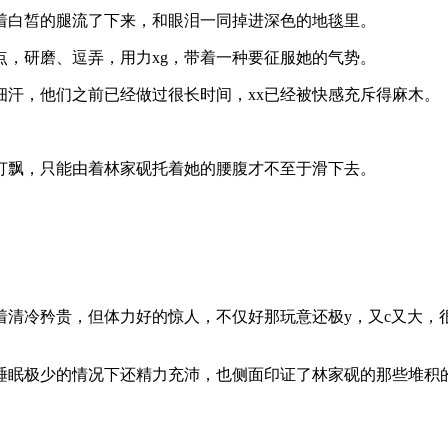
顺着白皙的腿流了下来，和眼泪一同掉进深色的地毯里。
，研磨、逗弄，用力xg，带着一种要征服她的气势。
汗，他们之前已经做过很长时间，xx已经被快感充斥得麻木。
打飘，只能由着林家砚托着她的腰腹才不至于滑下去。
清冷矜贵，但体力好的惊人，不仅好那玩意还极y，又c又大，
睡眠极少的情况下还精力充沛，也侧面印证了林家砚的那些堆积