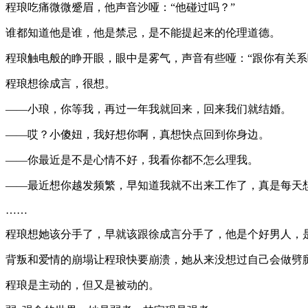
程琅吃痛微微蹙眉，他声音沙哑：“他碰过吗？”
谁都知道他是谁，他是禁忌，是不能提起来的伦理道德。
程琅触电般的睁开眼，眼中是雾气，声音有些哑：“跟你有关系
程琅想徐成言，很想。
——小琅，你等我，再过一年我就回来，回来我们就结婚。
——哎？小傻妞，我好想你啊，真想快点回到你身边。
——你最近是不是心情不好，我看你都不怎么理我。
——最近想你越发频繁，早知道我就不出来工作了，真是每天
……
程琅想她该分手了，早就该跟徐成言分手了，他是个好男人，
背叛和爱情的崩塌让程琅快要崩溃，她从来没想过自己会做劈
程琅是主动的，但又是被动的。