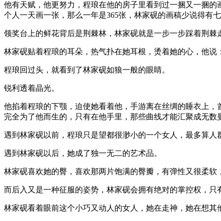
他有天赋，他更努力，程琅在他的房子里看到过一捆又一捆的
个人一天画一张，那么一年是365张，林家砚的画稿少说得有
领奖台上的鲜花背后是荆棘林，林家砚就是一步一步踩着荆棘
林家砚贴着程琅的耳朵，热气扑在她耳根，烫着她的心，他说：
程琅回过头，就看到了林家砚如狼一般的眼睛。
锐利透着晶光。
他掐着程琅的下颚，迫使她看着他，手游离在丝绸的睡衣上，
完全为了他而生的，只有在他手里，那些曲线才能汇聚成无数
遇到林家砚以前，程琅只是望都很渺小的一个女人，最多算人
遇到林家砚以后，她成了独一无二的艺术品。
林家砚喜欢她的臀，喜欢那两片饱满的臀瓣，有弹性又很柔软
而后入又是一种征服的姿势，林家砚会拥有绝对的掌控权，只
林家砚看着眼前这个小巧又动人的女人，她在走神，她在想其