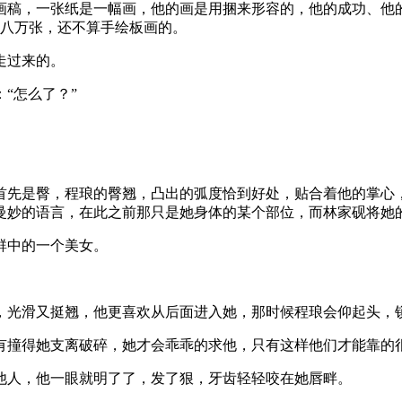
画稿，一张纸是一幅画，他的画是用捆来形容的，他的成功、他
七八万张，还不算手绘板画的。
走过来的。
“怎么了？”
首先是臀，程琅的臀翘，凸出的弧度恰到好处，贴合着他的掌心
曼妙的语言，在此之前那只是她身体的某个部位，而林家砚将她
群中的一个美女。
，光滑又挺翘，他更喜欢从后面进入她，那时候程琅会仰起头，
有撞得她支离破碎，她才会乖乖的求他，只有这样他们才能靠的
他人，他一眼就明了了，发了狠，牙齿轻轻咬在她唇畔。