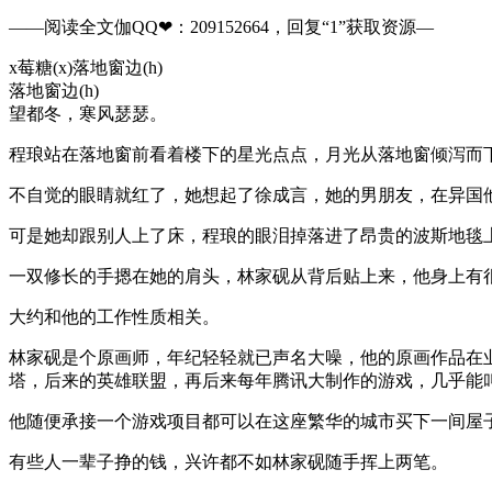
——阅读全文伽QQ❤：209152664，回复“1”获取资源—
x莓糖(x)落地窗边(h)
落地窗边(h)
望都冬，寒风瑟瑟。
程琅站在落地窗前看着楼下的星光点点，月光从落地窗倾泻而
不自觉的眼睛就红了，她想起了徐成言，她的男朋友，在异国
可是她却跟别人上了床，程琅的眼泪掉落进了昂贵的波斯地毯
一双修长的手摁在她的肩头，林家砚从背后贴上来，他身上有
大约和他的工作性质相关。
林家砚是个原画师，年纪轻轻就已声名大噪，他的原画作品在
塔，后来的英雄联盟，再后来每年腾讯大制作的游戏，几乎能
他随便承接一个游戏项目都可以在这座繁华的城市买下一间屋
有些人一辈子挣的钱，兴许都不如林家砚随手挥上两笔。