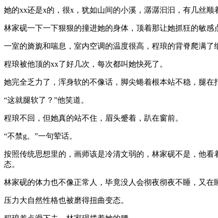
她的xx还是x的，很x，犹如山间的小溪，潺潺汩汩，有几丝
林家砚一下一下狠狠的撞进她的身体，顶着那让她抓狂的敏感点
一室的旖旎和喘息，室内空调的温度很高，程琅的背脊爬满了细
程琅被他顶的xx了好几次，每次都叫她快死了。
她完全乏力了，浑身软的不像话，脚尖蜷着根本站不稳，腿在
“这就腿软了？”他笑道。
程琅不回，但她真的站不住，眉头蹙着，趴在窗前。
“不禁g。”一句荤话。
按照传统思想里的，画师该是冷清文弱的，林家砚不是，他看着
态。
林家砚的体力也不像正常人，毕竟没人会彻夜彻夜不睡，又在
压力大自然性格也被磨得扭曲变态。