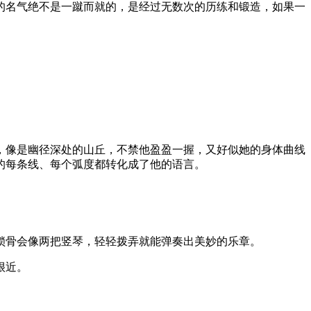
的名气绝不是一蹴而就的，是经过无数次的历练和锻造，如果一
，像是幽径深处的山丘，不禁他盈盈一握，又好似她的身体曲线
的每条线、每个弧度都转化成了他的语言。
锁骨会像两把竖琴，轻轻拨弄就能弹奏出美妙的乐章。
很近。