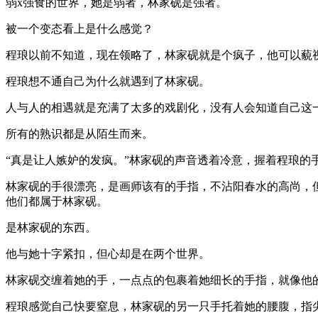
弱x强食的世界，她是弱者，林家砚是强者。
被一个变态看上是什么感觉？
程琅以前不知道，现在领略了，林家砚就是个疯子，他可以藐
程琅想不通自己为什么就遇到了林家砚。
人与人的相遇就是充满了太多的戏剧化，没有人会知道自己这
所有的熟识都是从陌生而来。
“真是让人嫉妒的发疯。”林家砚的声音透着冷意，握着程琅的
林家砚的手很漂亮，是画师该有的手指，不沾阳春水的高尚，
他们都属于林家砚。
是林家砚的东西。
他与她十字紧扣，但心却是在两个世界。
林家砚交缠着她的手，一点点的包裹着她细长的手指，就像他
程琅感觉自己快要窒息，林家砚的另一只手托着她的腰腹，指