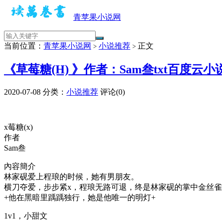
青苹果小说网
当前位置：
青苹果小说网
小说推荐
正文
>
>
《草莓糖(H) 》作者：Sam叁txt百度云
2020-07-08
分类：
小说推荐
评论(0)
x莓糖(x)
作者
Sam叁
內容簡介
林家砚爱上程琅的时候，她有男朋友。
横刀夺爱，步步紧x，程琅无路可退，终是林家砚的掌中金丝
+他在黑暗里踽踽独行，她是他唯一的明灯+
1v1，小甜文