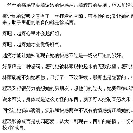
一丝丝的痛感里夹着浓浓的快感冲击着程琅的头脑，她以前没
疼让她的背叛之意有了一丝抒发的空隙，可是他的xg又让她
来，脑子里想的最多的就是徐成言。
疼吧，越疼心里才会越舒坦。
疼吧，越疼她才会觉得解气。
越疼才能让她知道现在她的快感不过是一场被压迫的强奸。
好像疼是一种惩罚，惩罚她被林家砚挑起来的无数欲望，惩罚
林家砚偏不如她所愿，只打了一下没继续，那疼也是短暂的，
程琅又得很努力的想她的男朋友，想他们的过去，她要靠徐成
说来可笑，身体就是这么奇怪的东西，脑子可以控制喜怒哀乐
回忆让她负罪满满，负罪和快感两种不该有的情感挤压着她的
程琅和徐成言是校园恋爱，从大二到现在，四年的感情，一切
校x徐成言。