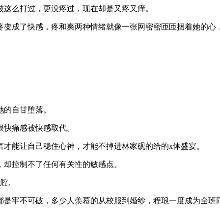
被这么打过，更没疼过，现在却是又疼又痒。
的疼变成了快感，疼和爽两种情绪就像一张网密密匝匝捆着她的心
她的自甘堕落。
很快痛感被快感取代。
言才能让自己稳住心神，才能不掉进林家砚的给的x体盛宴。
，却控制不了任何有关性的敏感点。
x腔。
都是牢不可破，多少人羡慕的从校服到婚纱，程琅一度成为全班