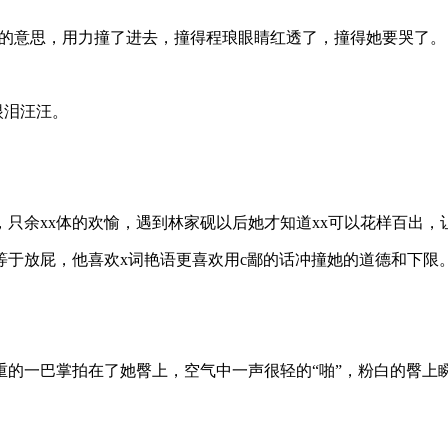
玉的意思，用力撞了进去，撞得程琅眼睛红透了，撞得她要哭了。
眼泪汪汪。
只余xx体的欢愉，遇到林家砚以后她才知道xx可以花样百出
于放屁，他喜欢x词艳语更喜欢用c鄙的话冲撞她的道德和下限
重的一巴掌拍在了她臀上，空气中一声很轻的“啪”，粉白的臀上