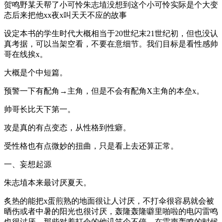
贺鸣野某天帮了小可怜朱志埴没想到这个小可怜实际是个大变
态后来把他xx夜x叫天天不应的故事
设定本书的学生时代大概相当于20世纪末21世纪初，但也没认
真考据，可以当架空看，不要在意细节。我们目标是看性感帅
哥在线挨x。
大概是个中短篇。
预警一下有配角→主角，但是不会有配角X主角的本垒x。
帅哥长比天下第一。
攻是真的有点变态，从性格到性癖。
受性格也有点微妙的扭曲，只是看上去还算正常。
一、妄想起源
朱志埴本来最讨厌夏天。
炙热的能把x蛋煎熟的地面很让人讨厌，不打伞很容易就会被
晒伤或者中暑的阳光也很讨厌，轰隆轰隆噼里啪啦的电闪雷鸣
也很讨厌，那些对着打伞的他讥笑个不停，在雷声轰鸣的时候