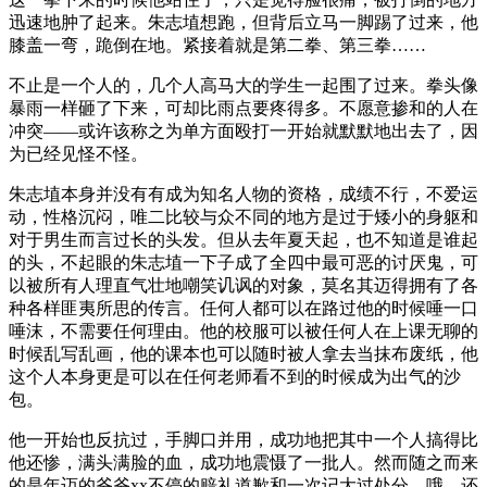
迅速地肿了起来。朱志埴想跑，但背后立马一脚踢了过来，他
膝盖一弯，跪倒在地。紧接着就是第二拳、第三拳……
不止是一个人的，几个人高马大的学生一起围了过来。拳头像
暴雨一样砸了下来，可却比雨点要疼得多。不愿意掺和的人在
冲突——或许该称之为单方面殴打一开始就默默地出去了，因
为已经见怪不怪。
朱志埴本身并没有有成为知名人物的资格，成绩不行，不爱运
动，性格沉闷，唯二比较与众不同的地方是过于矮小的身躯和
对于男生而言过长的头发。但从去年夏天起，也不知道是谁起
的头，不起眼的朱志埴一下子成了全四中最可恶的讨厌鬼，可
以被所有人理直气壮地嘲笑讥讽的对象，莫名其迈得拥有了各
种各样匪夷所思的传言。任何人都可以在路过他的时候唾一口
唾沫，不需要任何理由。他的校服可以被任何人在上课无聊的
时候乱写乱画，他的课本也可以随时被人拿去当抹布废纸，他
这个人本身更是可以在任何老师看不到的时候成为出气的沙
包。
他一开始也反抗过，手脚口并用，成功地把其中一个人搞得比
他还惨，满头满脸的血，成功地震慑了一批人。然而随之而来
的是年迈的爷爷xx不停的赔礼道歉和一次记大过处分，哦，还