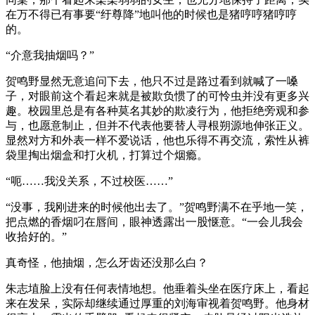
在万不得已有事要“纡尊降”地叫他的时候也是猪哼哼猪哼哼
的。
“介意我抽烟吗？”
贺鸣野显然无意追问下去，他只不过是路过看到就喊了一嗓
子，对眼前这个看起来就是被欺负惯了的可怜虫并没有更多兴
趣。校园里总是有各种莫名其妙的欺凌行为，他拒绝旁观和参
与，也愿意制止，但并不代表他要替人寻根朔源地伸张正义。
显然对方和外表一样不爱说话，他也乐得不再交流，索性从裤
袋里掏出烟盒和打火机，打算过个烟瘾。
“呃……我没关系，不过校医……”
“没事，我刚进来的时候他出去了。”贺鸣野满不在乎地一笑，
把点燃的香烟叼在唇间，眼神透露出一股惬意。“一会儿我会
收拾好的。”
真奇怪，他抽烟，怎么牙齿还没那么白？
朱志埴脸上没有任何表情地想。他垂着头坐在医疗床上，看起
来在发呆，实际却继续通过厚重的刘海审视着贺鸣野。他身材