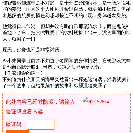
理智告诉他这样是不对的，是十分过分的侮辱，是一场恶性犯
罪的妄想。而且这个人刚刚才帮过自己，就更加不应该，但越
来越多的肮脏的情色幻想却接连不断的出现，身体越发燥热。
他觉得口非常渴，但却并没有喝自己那瓶汽水儿，而是鬼使神
差地下了床，把贺鸣野丢下的饮料瓶捡了出来，没管里面的烟
头，就闷了一口——
夏天，好像也不是非常讨厌。
※小朱同学目前并不知道小贺同学的身体情况，妄想那段纯粹
是他自己瞎开脑d。当然，知道之后只会更过分。
【作家想说的话：】
不知道为什么某天脑海里突然冒出来标题这句话，然后就脑补
了一个故事，但结果脑补的故事和标题没啥关系了
此处内容已经被隐藏，请输入
验证码查看内容
验证码：