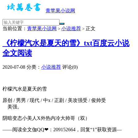
青苹果小说网
当前位置：
青苹果小说网
小说推荐
正文
>
>
《柠檬汽水是夏天的雪》txt百度云小说
全文阅读
2020-07-08
分类：
小说推荐
评论(0)
柠檬汽水是夏天的雪
原创 / 男男 / 现代 / 中x / 正剧 / 美攻强受 / 俊帅受
美强。
阴暗变态小美人X外热内冷大帅哥（双）
——阅读全文伽QQ❤：209152664，回复“1”获取资源—