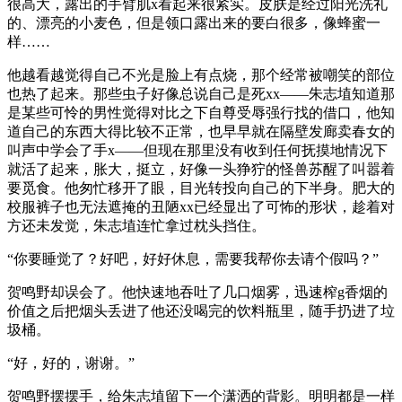
很高大，露出的手臂肌x看起来很紧实。皮肤是经过阳光洗礼
的、漂亮的小麦色，但是领口露出来的要白很多，像蜂蜜一
样……
他越看越觉得自己不光是脸上有点烧，那个经常被嘲笑的部位
也热了起来。那些虫子好像总说自己是死xx——朱志埴知道那
是某些可怜的男性觉得对比之下自尊受辱强行找的借口，他知
道自己的东西大得比较不正常，也早早就在隔壁发廊卖春女的
叫声中学会了手x——但现在那里没有收到任何抚摸地情况下
就活了起来，胀大，挺立，好像一头狰狞的怪兽苏醒了叫嚣着
要觅食。他匆忙移开了眼，目光转投向自己的下半身。肥大的
校服裤子也无法遮掩的丑陋xx已经显出了可怖的形状，趁着对
方还未发觉，朱志埴连忙拿过枕头挡住。
“你要睡觉了？好吧，好好休息，需要我帮你去请个假吗？”
贺鸣野却误会了。他快速地吞吐了几口烟雾，迅速榨g香烟的
价值之后把烟头丢进了他还没喝完的饮料瓶里，随手扔进了垃
圾桶。
“好，好的，谢谢。”
贺鸣野摆摆手，给朱志埴留下一个潇洒的背影。明明都是一样