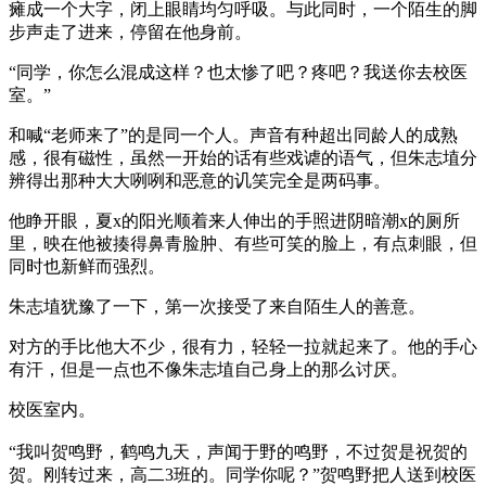
瘫成一个大字，闭上眼睛均匀呼吸。与此同时，一个陌生的脚
步声走了进来，停留在他身前。
“同学，你怎么混成这样？也太惨了吧？疼吧？我送你去校医
室。”
和喊“老师来了”的是同一个人。声音有种超出同龄人的成熟
感，很有磁性，虽然一开始的话有些戏谑的语气，但朱志埴分
辨得出那种大大咧咧和恶意的讥笑完全是两码事。
他睁开眼，夏x的阳光顺着来人伸出的手照进阴暗潮x的厕所
里，映在他被揍得鼻青脸肿、有些可笑的脸上，有点刺眼，但
同时也新鲜而强烈。
朱志埴犹豫了一下，第一次接受了来自陌生人的善意。
对方的手比他大不少，很有力，轻轻一拉就起来了。他的手心
有汗，但是一点也不像朱志埴自己身上的那么讨厌。
校医室内。
“我叫贺鸣野，鹤鸣九天，声闻于野的鸣野，不过贺是祝贺的
贺。刚转过来，高二3班的。同学你呢？”贺鸣野把人送到校医