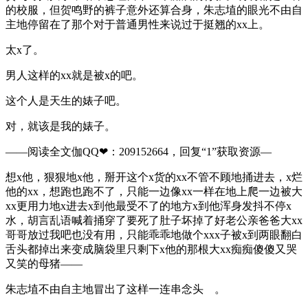
的校服，但贺鸣野的裤子意外还算合身，朱志埴的眼光不由自
主地停留在了那个对于普通男性来说过于挺翘的xx上。
太x了。
男人这样的xx就是被x的吧。
这个人是天生的婊子吧。
对，就该是我的婊子。
——阅读全文伽QQ❤：209152664，回复“1”获取资源—
想x他，狠狠地x他，掰开这个x货的xx不管不顾地捅进去，x烂
他的xx，想跑也跑不了，只能一边像xx一样在地上爬一边被大
xx更用力地x进去x到他最受不了的地方x到他浑身发抖不停x
水，胡言乱语喊着捅穿了要死了肚子坏掉了好老公亲爸爸大xx
哥哥放过我吧也没有用，只能乖乖地做个xxx子被x到两眼翻白
舌头都掉出来变成脑袋里只剩下x他的那根大xx痴痴傻傻又哭
又笑的母猪——
朱志埴不由自主地冒出了这样一连串念头 。