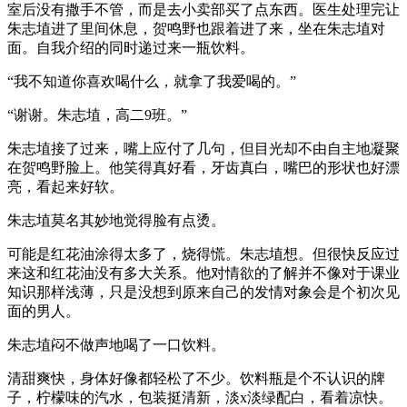
室后没有撒手不管，而是去小卖部买了点东西。医生处理完让
朱志埴进了里间休息，贺鸣野也跟着进了来，坐在朱志埴对
面。自我介绍的同时递过来一瓶饮料。
“我不知道你喜欢喝什么，就拿了我爱喝的。”
“谢谢。朱志埴，高二9班。”
朱志埴接了过来，嘴上应付了几句，但目光却不由自主地凝聚
在贺鸣野脸上。他笑得真好看，牙齿真白，嘴巴的形状也好漂
亮，看起来好软。
朱志埴莫名其妙地觉得脸有点烫。
可能是红花油涂得太多了，烧得慌。朱志埴想。但很快反应过
来这和红花油没有多大关系。他对情欲的了解并不像对于课业
知识那样浅薄，只是没想到原来自己的发情对象会是个初次见
面的男人。
朱志埴闷不做声地喝了一口饮料。
清甜爽快，身体好像都轻松了不少。饮料瓶是个不认识的牌
子，柠檬味的汽水，包装挺清新，淡x淡绿配白，看着凉快。