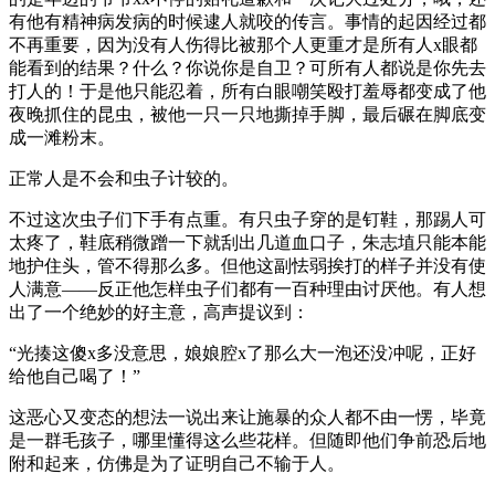
有他有精神病发病的时候逮人就咬的传言。事情的起因经过都
不再重要，因为没有人伤得比被那个人更重才是所有人x眼都
能看到的结果？什么？你说你是自卫？可所有人都说是你先去
打人的！于是他只能忍着，所有白眼嘲笑殴打羞辱都变成了他
夜晚抓住的昆虫，被他一只一只地撕掉手脚，最后碾在脚底变
成一滩粉末。
正常人是不会和虫子计较的。
不过这次虫子们下手有点重。有只虫子穿的是钉鞋，那踢人可
太疼了，鞋底稍微蹭一下就刮出几道血口子，朱志埴只能本能
地护住头，管不得那么多。但他这副怯弱挨打的样子并没有使
人满意——反正他怎样虫子们都有一百种理由讨厌他。有人想
出了一个绝妙的好主意，高声提议到：
“光揍这傻x多没意思，娘娘腔x了那么大一泡还没冲呢，正好
给他自己喝了！”
这恶心又变态的想法一说出来让施暴的众人都不由一愣，毕竟
是一群毛孩子，哪里懂得这么些花样。但随即他们争前恐后地
附和起来，仿佛是为了证明自己不输于人。