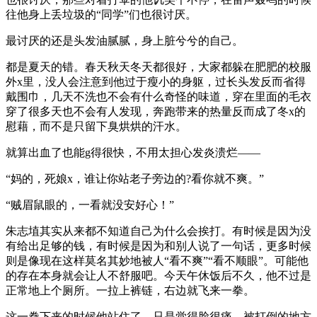
往他身上丢垃圾的“同学”们也很讨厌。
最讨厌的还是头发油腻腻，身上脏兮兮的自己。
都是夏天的错。春天秋天冬天都很好，大家都躲在肥肥的校服
外x里，没人会注意到他过于瘦小的身躯，过长头发反而省得
戴围巾，几天不洗也不会有什么奇怪的味道，穿在里面的毛衣
穿了很多天也不会有人发现，奔跑带来的热量反而成了冬x的
慰藉，而不是只留下臭烘烘的汗水。
就算出血了也能g得很快，不用太担心发炎溃烂——
“妈的，死娘x，谁让你站老子旁边的?看你就不爽。”
“贼眉鼠眼的，一看就没安好心！”
朱志埴其实从来都不知道自己为什么会挨打。有时候是因为没
有给出足够的钱，有时候是因为和别人说了一句话，更多时候
则是像现在这样莫名其妙地被人“看不爽”“看不顺眼”。可能他
的存在本身就会让人不舒服吧。今天午休饭后不久，他不过是
正常地上个厕所。一拉上裤链，右边就飞来一拳。
这一拳下来的时候他站住了，只是觉得脸很痛，被打倒的地方