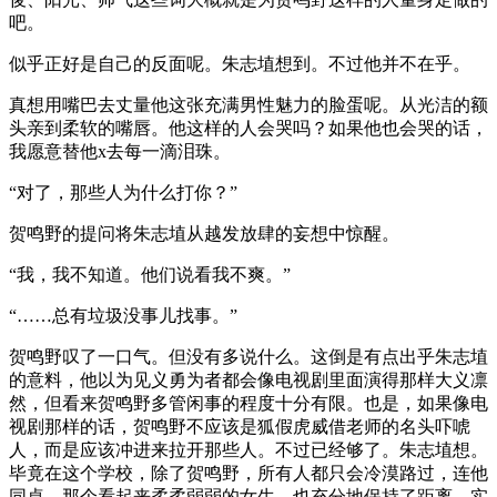
吧。
似乎正好是自己的反面呢。朱志埴想到。不过他并不在乎。
真想用嘴巴去丈量他这张充满男性魅力的脸蛋呢。从光洁的额
头亲到柔软的嘴唇。他这样的人会哭吗？如果他也会哭的话，
我愿意替他x去每一滴泪珠。
“对了，那些人为什么打你？”
贺鸣野的提问将朱志埴从越发放肆的妄想中惊醒。
“我，我不知道。他们说看我不爽。”
“……总有垃圾没事儿找事。”
贺鸣野叹了一口气。但没有多说什么。这倒是有点出乎朱志埴
的意料，他以为见义勇为者都会像电视剧里面演得那样大义凛
然，但看来贺鸣野多管闲事的程度十分有限。也是，如果像电
视剧那样的话，贺鸣野不应该是狐假虎威借老师的名头吓唬
人，而是应该冲进来拉开那些人。不过已经够了。朱志埴想。
毕竟在这个学校，除了贺鸣野，所有人都只会冷漠路过，连他
同桌，那个看起来柔柔弱弱的女生，也充分地保持了距离，实