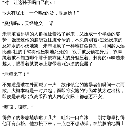
“对，让这孙子喝自己的x！”
“x大有屁用，一个喝x的货，臭厕所！”
“臭猪喝x，天经地义！”诺
朱志埴被起哄的人群拉扯着站了起来，又压成一个半跪的姿
势，强按这他的脑袋就往脏兮兮的，不久前刚被x过还没来的
及冲水的小便池凑。朱志埴疯了一样地拼命挣扎，可同龄人远
比他c壮的手臂将他压制地死死的，双手被反锁在身后，双脚
跪着被不知道哪个胖子依靠庞大的身躯压着。刺鼻的xx味越来
越大，眼看着就要凑上那带着x色x渍的瓷器了——
“老师来了！”
不知道是谁在外面喊了一声，故作镇定的施暴者们瞬间一哄而
散。大概本就是一时兴起，而即将实施的行为本就太过出格，
即便是表现出兴高采烈的人内心实际上都忐忑不安。
“咳咳，咳咳。”
得救了的朱志埴咳嗽了几声，吐出一口血沫——刚才那拳打得
他牙有点松。他放松下来，一点也不想动弹，在肮脏的地面上