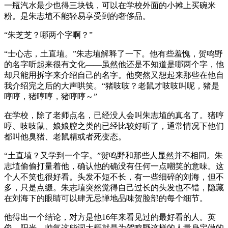
一瓶汽水最少也得三块钱，可以在学校外面的小摊上买碗米
粉。是朱志埴不能轻易享受到的奢侈品。
“朱芝芝？哪两个字啊？”
“士心志，土直埴。”朱志埴解释了一下。他有些羞愧，贺鸣野
的名字听起来很有文化——虽然他还是不知道是哪两个字，他
却只能用拆字来介绍自己的名字。他突然又想起来那些在他自
我介绍完之后的大声哄笑。“猪吱吱？老鼠才吱吱叫呢，猪是
哼哼，猪哼哼，猪哼哼～”
在学校，除了老师点名，已经没人会叫朱志埴的真名了。猪哼
哼、吱吱鼠、娘娘腔之类的已经比较好听了，通常情况下他们
都叫他臭猪、老鼠精或者死变态。
“土直埴？又学到一个字。”贺鸣野和那些人显然并不相同。朱
志埴偷偷打量着他，确认他的确没有任何一点嘲笑的意味。这
个人不笑也很好看。头发不短不长，有一些细碎的刘海，但不
多，只是点缀。朱志埴突然觉得自己过长的头发也不错，隐藏
在刘海下的眼睛可以肆无忌惮地品味贺脸部的每个细节。
他得出一个结论，对方是他16年来看见过的最好看的人。英
俊、阳光、帅气这些词大概就是为贺鸣野这样的人量身定做的