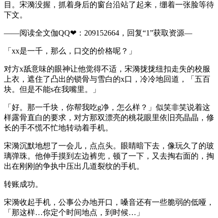
目。宋漪没握，抓着身后的窗台沿站了起来，绷着一张脸等待
下文。
——阅读全文伽QQ❤：209152664，回复“1”获取资源—
「xx是一千，那么，口交的价格呢？」
对方x舐意味的眼神让他觉得不适，宋漪拢拢纽扣走失的校服
上衣，遮住了凸出的锁骨与雪白的x口，冷冷地回道，「五百
块。但是不能s在我嘴里。」
「好。那一千块，你帮我吃g净，怎么样？」似笑非笑说着这
样露骨直白的要求，对方那双漂亮的桃花眼里依旧亮晶晶，修
长的手不慌不忙地转动着手机。
宋漪沉默地想了一会儿，点点头。眼睛暗下去，像玩久了的玻
璃弹珠。他伸手摸到左边裤兜，顿了一下，又去掏右面的，掏
出在刚刚的争执中压出几道裂纹的手机。
转账成功。
宋漪收起手机，公事公办地开口，嗓音还有一些脆弱的低哑，
「那这样…你定个时间地点，到时候…」