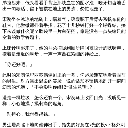
弟拉起来，低头看看手背上那块血红的圆水泡，咬牙切齿地丢
出一句狠话，留下被掼在地上的男孩，匆忙地走了。
宋漪坐在冰凉的地砖上，喘着气，缓缓驼下后背去系帆布鞋的
鞋带。他微微颤抖着手指，花了十几秒钟打好一个蝴蝶结。接
下来该做什么呢？脑袋里一片白茫茫，像是没有一点头绪只能
空着的数学答题卡。
上课铃响起来了，他的耳朵捕捉到厕所隔间被拉开的吱呀声，
接着是走近的脚步，一声一声凿在紧绷的神经上。
「你还好吧。」
此时的宋漪像玛丽苏偶像剧里的一幕，仰起脸迷茫地看着眼前
的男生。对方露出温柔的笑脸，说的话却不留情地剖开一瞬间
幻想的泡泡，「不会影响你继续“做生意”吧？」
送走一群垃圾，怎么还剩一个。宋漪马上收回目光，没听见一
样，小心地摸了摸刺痛的嘴角。
「别担心，我付得起钱。」
男生居高临下地向他伸出手，指尖的好意在x光的投s下格外刺