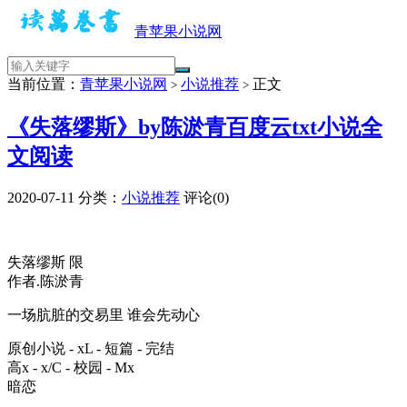
青苹果小说网
当前位置：
青苹果小说网
小说推荐
正文
>
>
《失落缪斯》by陈淤青百度云txt小说全
文阅读
2020-07-11
分类：
小说推荐
评论(0)
失落缪斯 限
作者.陈淤青
一场肮脏的交易里 谁会先动心
原创小说 - xL - 短篇 - 完结
高x - x/C - 校园 - Mx
暗恋