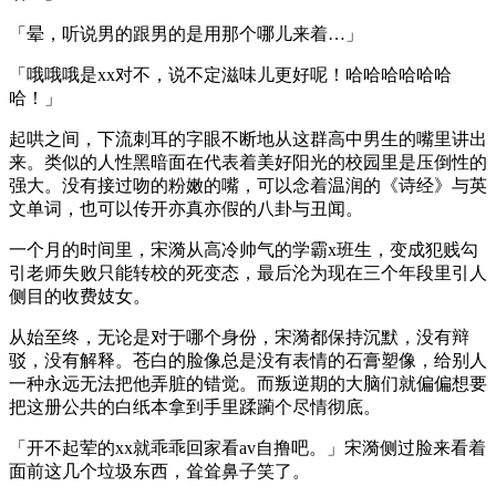
「晕，听说男的跟男的是用那个哪儿来着…」
「哦哦哦是xx对不，说不定滋味儿更好呢！哈哈哈哈哈哈
哈！」
起哄之间，下流刺耳的字眼不断地从这群高中男生的嘴里讲出
来。类似的人性黑暗面在代表着美好阳光的校园里是压倒性的
强大。没有接过吻的粉嫩的嘴，可以念着温润的《诗经》与英
文单词，也可以传开亦真亦假的八卦与丑闻。
一个月的时间里，宋漪从高冷帅气的学霸x班生，变成犯贱勾
引老师失败只能转校的死变态，最后沦为现在三个年段里引人
侧目的收费妓女。
从始至终，无论是对于哪个身份，宋漪都保持沉默，没有辩
驳，没有解释。苍白的脸像总是没有表情的石膏塑像，给别人
一种永远无法把他弄脏的错觉。而叛逆期的大脑们就偏偏想要
把这册公共的白纸本拿到手里蹂躏个尽情彻底。
「开不起荤的xx就乖乖回家看av自撸吧。」宋漪侧过脸来看着
面前这几个垃圾东西，耸耸鼻子笑了。