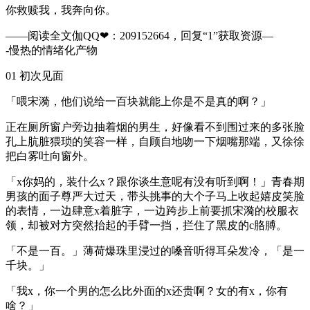
你救赎我，我奔向你。
——阅读全文伽QQ❤：209152664，回复“1”获取资源—
-慢热的情绪化产物
01 初次见面
「喂宋漪，他们说给一百块就能上你是不是真的啊？」
正在厕所窗户旁边抽着烟的男生，好像看不到围过来的多张脸
孔上肮脏猥琐的笑容一样，自顾自地吻一下烟嘴那端，又徐徐
把白雾吐向窗外。
「x你妈的，装什么x？跟你谈生意呢有没有听到啊！」青春期
男孩的面子尊严大过天，带头挑事的大个子马上收起嬉皮笑脸
的表情，一边肆意x着脏字，一边跨步上前要抓宋漪的校服衣
领，却被对方突然抬起的手臂一挡，拦住了黑皮的c胳膊。
「不是一百。」薄荷爆珠里浸过的嗓音听得耳朵发冷，「是一
千块。」
「我x，你一个男的怎么比外面的x还贵啊？女的有x，你有
啥？」