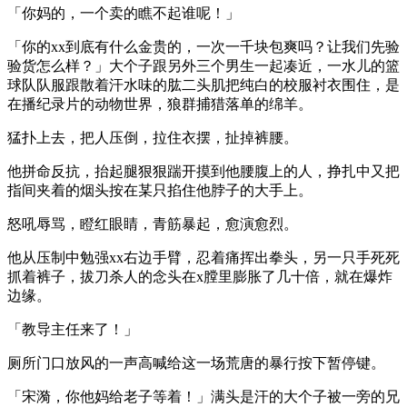
「你妈的，一个卖的瞧不起谁呢！」
「你的xx到底有什么金贵的，一次一千块包爽吗？让我们先验
验货怎么样？」大个子跟另外三个男生一起凑近，一水儿的篮
球队队服跟散着汗水味的肱二头肌把纯白的校服衬衣围住，是
在播纪录片的动物世界，狼群捕猎落单的绵羊。
猛扑上去，把人压倒，拉住衣摆，扯掉裤腰。
他拼命反抗，抬起腿狠狠踹开摸到他腰腹上的人，挣扎中又把
指间夹着的烟头按在某只掐住他脖子的大手上。
怒吼辱骂，瞪红眼睛，青筋暴起，愈演愈烈。
他从压制中勉强xx右边手臂，忍着痛挥出拳头，另一只手死死
抓着裤子，拔刀杀人的念头在x膛里膨胀了几十倍，就在爆炸
边缘。
「教导主任来了！」
厕所门口放风的一声高喊给这一场荒唐的暴行按下暂停键。
「宋漪，你他妈给老子等着！」满头是汗的大个子被一旁的兄