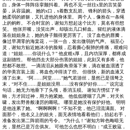
白，身体一阵阵痉挛颤抖着。 再也不见一丝往x里的言笑晏
晏，从容温婉。 她的x口，x着数支乱箭。 锋利的箭头，穿透
她柔弱的娇躯，又扎进他的身体里。 两个人，像拴在一条绳
上的蚂蚱。 不合时宜的，谢知方想起这个比方，莫名有些想
笑。 他张开嘴，没笑出声，却咳出几口鲜血。 猩红的液体滴
落在姐姐身上，她的身子颤得更厉害了。 没了血色的唇瓣，
像过早凋零的海棠花，一张一合，发出微弱的气声。 福至心
灵，谢知方贴近她冰冷的脸颊，忍着撕心裂肺的疼痛，艰难问
道：“姐姐……你说什么？” 他皮糙x厚，且内功深厚，都疼成
这副德性。 帮他挡去大部分伤害的姐姐，此刻又有多疼，他
想都不敢想。 一滴清泪从她眼角滑落下来，滴在被血洇透了
的华美宫装上面，将血色冲得淡了些。 但很快，新的血液又
涌了出来。 “阿……阿堂……”她气若游丝，显然已是强弩之
末，“对不住……是姐姐没用……没有保护好你……” 说完这
句话，她无力地垂下了头颅，香消玉殒。 谢知方愣怔了半
晌，方才回过神，用力抱紧她。 他低低哽咽了几声，对天长
啸，发出野兽般凄厉的嘶吼。 哪里是她没有保护好他。 明明
是他连累了她。 “啊啊啊啊！”不知不觉，他已泪流满面。 对
面那个，他名义上的姐夫，面无表情地看着他们，抬起右手，
准备发出第二阵箭雨的号令。 “为什么！”谢知方眸色晦暗无
光，显然已是万念俱灰。 可他怎么也想不明白：“成王败寇，