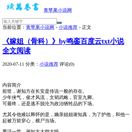
青苹果小说网
当前位置：
青苹果小说网
小说推荐
正文
>
>
《嫁姐（骨科）》by鸣銮百度云txt小说
全文阅读
2020-07-11
分类：
小说推荐
评论(0)
内容简介
前世，谢知方在长安是传说一般的存在。
少年侠气，俊才风流，文韬武略，官至九卿。
可最终，还是逃不脱沦为政治牺牲品的下场。
尤其令他难以释怀的是，嫡亲姐姐谢知真，为了护他，和他一
起被万箭穿心，横尸当场。
重活一世，谢知方大彻大悟。