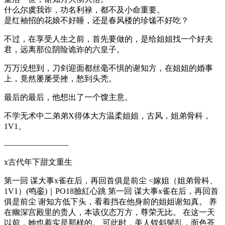
什么尔虞我诈，功名利禄，都不及小命重要。
是红袖招的花娘不好睡，还是春风楼的珍馐不好吃？
不过，在享受人生之前，首先要做的，是给姐姐找一个好夫
君，远离那位阴险诡诈的六皇子。
万万没想到，刀剑迎面都丝毫不惧的谢知方，在姐姐的婚事
上，竟然屡屡受挫，愁到头秃。
最后的最后，他想出了一个馊主意。
不学无术中二弟弟X得体大方温柔姐姐，古风，姐弟骨科，
1V1。
————————
x古代年下甜文重生
第一回 谋大事x雀在后，再回首俱是前尘 <嫁姐（姐弟骨科、
1V1）(鸣銮)｜PO18臉紅心跳 第一回 谋大事x雀在后，再回首
俱是前尘 谢知方低下头，看着挡在他身前的姐姐谢知真。 养
在幽深宫殿里的贵人，本该仪态万方，尊荣无比。 在这一天
以前，她也着实是那样的。 可此时，美人钗斜鬓乱，面色苍