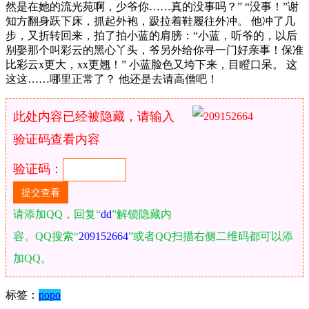
然是在她的流光苑啊，少爷你……真的没事吗？” “没事！”谢
知方翻身跃下床，抓起外袍，趿拉着鞋履往外冲。 他冲了几
步，又折转回来，拍了拍小蓝的肩膀：“小蓝，听爷的，以后
别娶那个叫彩云的黑心丫头，爷另外给你寻一门好亲事！保准
比彩云x更大，xx更翘！” 小蓝脸色又垮下来，目瞪口呆。 这
这这……哪里正常了？ 他还是去请高僧吧！
此处内容已经被隐藏，请输入
验证码查看内容
验证码：
请添加QQ，回复“
dd
”解锁隐藏内
容。QQ搜索“
209152664
”或者QQ扫描右侧二维码都可以添
加QQ。
标签：
popo