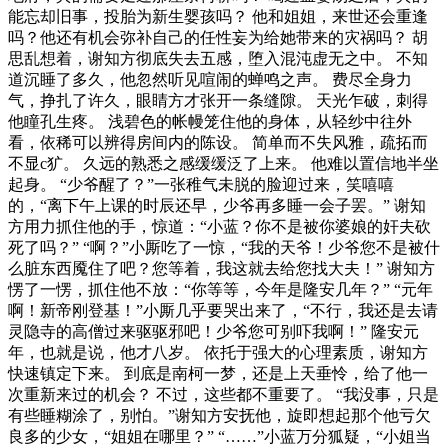
能忘却旧事，投胎为新生婴孩吗？ 他和姐姐，来世还会重逢
吗？他还有机会弥补自己的任性妄为给她带来的灾祸吗？ 胡
思乱想着，谢知方彻底失去五感，堕入混沌虚无之中。 不知
道沉睡了多久，他忽然听见喧闹的蝉鸣之声。 费尽全身力
气，挣扎了许久，眼睛方才张开一条缝隙。 天光乍破，刺得
他瞳孔生疼。 浅碧色的帐幔笼住他的身体，从轻纱中往外
看，依稀可以辨得房间内的陈设。 简单而不失风雅，疏拓而
不显c犷。 久远的熟悉之感缓缓泛了上来。 他难以置信地半坐
起身。 “少爷醒了？”一张稚气未脱的脸迎过来，笑嘻嘻
的，“离下午上课的时辰还早，少爷再多睡一会子罢。” 谢知
方用力抓住他的手，惊道：“小蓝？你不是被你婆娘的奸夫砍
死了吗？” “啊？”小厮吃了一惊，“我的天爷！少爷您不是被什
么脏东西魇住了吧？您等着，我这就去给您找大夫！” 谢知方
愣了一愣，抓住他不放：“你等等，今年是隆安几年？” “元年
啊！新帝刚登基！”小厮几乎要哭出来了，“不行，我还是去请
灵隐寺的高僧过来驱驱邪吧！少爷您可别吓我啊！” 隆安元
年，也就是说，他才八岁。 依托于强大的心理素质，谢知方
快速镇定下来。 到底是南柯一梦，还是上天垂怜，给了他一
次重新来过的机会？ 不过，这些都不重要了。 “我没事，只是
有些睡糊涂了，别怕。”谢知方安抚他，旋即想起那个他亏欠
良多的少女，“姐姐在哪里？” “……”小蓝万分狐疑，“小姐当