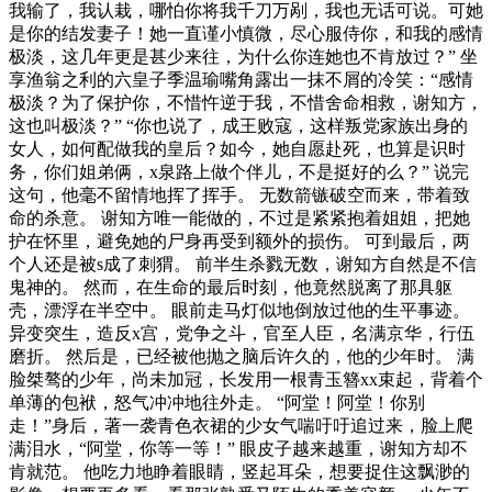
我输了，我认栽，哪怕你将我千刀万剐，我也无话可说。可她
是你的结发妻子！她一直谨小慎微，尽心服侍你，和我的感情
极淡，这几年更是甚少来往，为什么你连她也不肯放过？” 坐
享渔翁之利的六皇子季温瑜嘴角露出一抹不屑的冷笑：“感情
极淡？为了保护你，不惜忤逆于我，不惜舍命相救，谢知方，
这也叫极淡？” “你也说了，成王败寇，这样叛党家族出身的
女人，如何配做我的皇后？如今，她自愿赴死，也算是识时
务，你们姐弟俩，x泉路上做个伴儿，不是挺好的么？” 说完
这句，他毫不留情地挥了挥手。 无数箭镞破空而来，带着致
命的杀意。 谢知方唯一能做的，不过是紧紧抱着姐姐，把她
护在怀里，避免她的尸身再受到额外的损伤。 可到最后，两
个人还是被s成了刺猬。 前半生杀戮无数，谢知方自然是不信
鬼神的。 然而，在生命的最后时刻，他竟然脱离了那具躯
壳，漂浮在半空中。 眼前走马灯似地倒放过他的生平事迹。
异变突生，造反x宫，党争之斗，官至人臣，名满京华，行伍
磨折。 然后是，已经被他抛之脑后许久的，他的少年时。 满
脸桀骜的少年，尚未加冠，长发用一根青玉簪xx束起，背着个
单薄的包袱，怒气冲冲地往外走。 “阿堂！阿堂！你别
走！”身后，著一袭青色衣裙的少女气喘吁吁追过来，脸上爬
满泪水，“阿堂，你等一等！” 眼皮子越来越重，谢知方却不
肯就范。 他吃力地睁着眼睛，竖起耳朵，想要捉住这飘渺的