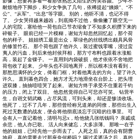
影像，想要再多看一看那张熟悉又陌生的秀美容颜。 少年不
耐烦地停下脚步，和少女争执了几句，依稀提起“姨娘”、“不
公”、“从军”、“出息”等字眼。 别的，他听不清，也记不得
了。 少女哭得越来越凶，到底拗不过他，偷偷撇了眼空无一
人的宅院，塞给他一荷包自己节衣缩食了不知多久积攒下来的
碎银子。 眼前已经一片模糊，谢知方却忽然回忆起，那个荷
包的样子。 姐姐绣工最是出众，翠绿色的丝线绣出颇具风骨
的修篁竹石。 那个荷包跟了他许久，装过蜜饯零嘴，浸过蛮
夷人的污血，到后来他封侯拜相，那方寸布料也跟着水涨船
高，装起了金锞子。 一直用到内袋破损，他才依依不舍地把
荷包收了起来。 少年头也不回地离开，所以根本没有看到，
那愁思满怀的少女，倚着门框，对着他离去的方向，望了许久
许久。 直到暮色四合，她方才无力地滑坐在台阶上，把头埋
进双膝，抽抽噎噎哭了起来。 谢知方终于承受不住重若千钧
的压力，闭上了双目。 他忽然觉得自己可悲亦可笑。 钻营半
生，自诩文韬武略，占尽风流，可到头来，却还是惨淡收场。
他死了，过不了几年，那些曾经称兄道弟的同僚，那些出生入
死过无数遭的战友，便会将他彻底淡忘于沉暗的往事里。 可
会有人一直记着他，清明与忌x，给他烧几张纸钱吗？ 亲戚或
余悲，他人亦已歌。 活人向来健忘，大多凉薄。 那唯一在乎
他的姐姐，已经先他一步而去了。 人死之后，真的会有阴曹
地府，真的需要走过那座奈何桥吗？ 喝过孟婆汤之后，真的