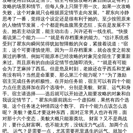
攻略使用自我设定情节。宿主可根据攻略对象自由设定有利于
攻略的场景和情节。但每人身上只限于用一次。如果一次攻略
失败，这个对象就只会根据原定情节走向发展。” 瞿东向冷静
思考了一番，觉得这个设定还是很有利于她的。至少按照原来
的人物情节发展，个个都是狗血腹黑变态狂，实在是发展不下
去。她若主动设置，能主动出击，兴许还有一线生机。“快接
着说第二个能力——” “就是有存档重来的能力。”估计系统感
受到了瞿东向瞬间笑得犹如智障般的兴奋，紧接着说道：“宿
主，这个可要谨慎使用。因为一旦存档重来，就会改变之前发
展过的事情。例如可能原本已经攻略的对象完全陌生了要重新
来过。而且原有的自由设定情节也随即消失。” “就是有可能
会为了芝麻掉了西瓜。但是危及时刻，老娘还在乎西瓜和芝麻
有没有吗？当然是命重要。那么第三个能力呢？” “为了激励
宿主完成任务的积极性。在开始任务前，宿主可以有四十个能
力点任意选择加在四个选项中。分别是美貌、财富、运气和身
手。宿主请选择——选后就可以开始进入能要攻略的对象和自
我设定情节了。” 瞿东向眼前跳出一个虚拟框，果然有四个选
项。这个任务迷之钟情四这个数字。 四十个能力点该怎么选
呢？ 美貌？傻瓜才要这种东西，面对正常男人也许有用，面
对那十六个变态，美貌大概只能塞粪坑。 财富？又不是商战
片，要什么财富啊。也不能太穷，没钱没力气g活。加两个点
吧。 运气？是需要一点，尤其需要死里逃生的运气。就加个