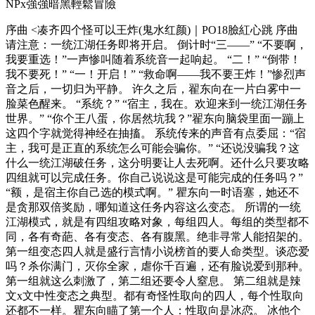
NPx強強暗黑輕鬆冒險
序曲 <凑齐四个怪可以王炸(鬼水红颜)｜PO18臉紅心跳 序曲
请注意：一统江湖任务即将开启。 倒计时“三——” “不要啊，
我要重选！”一声惨叫随着系统音一起响起。 “二！” “倒带！
我不要死！” “一！开启！” “救命啊——我不要王炸！”惨烈声
音之后，一切归为平静。 许久之后，翟东向在一片白雾中一
脸菜色醒来。 “系统？” “宿主，我在。欢迎来到一统江湖任务
世界。” “你个王八蛋，你居然坑我？”翟东向脑袋里面一蹦上
这四个字就觉得神经在抽搐。 系统传来的声音有点委屈：“宿
主，我可是正直的系统怎么可能会骗你。” “还说没骗我？这
什么一统江湖破任务，这分明要让人去死啊。还什么只要攻略
四组就可以完成任务。你自己说说这是可能完成的任务吗？”
“额，是宿主你自己选的模式啊。” 瞿东向一时语塞，她还不
是贪那双倍奖励，哪知道这任务内容这么变态。 所谓的一统
江湖模式，就是有四组攻略对象，每组四人。每组的类型都不
同，各有奇葩、各有变态、各有腹黑。绝非寻常人能招架的。
第一组变态四人就是盛行言情小说榜首的要人命类型。谈恋爱
吗？杀你满门，灭你全家，虐你千百遍，还有脸说爱到那种。
第一组就这么刺激了，第二组还要令人窒息。 第二组就是辣
文x文中性变态之典型。都有奇怪性取向的四人，每个性取向
还都不一样。瞿东向瞄了第一个人：性取向是冰恋。 冰他个