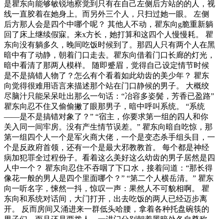
是瞿东向能够敏锐地察觉到只有在自己左侧后方站的的人，视
线一直胶着在她身上。而另外三个人，只扫过她一眼。 左侧
后方那人会是四个中哪个呢？ 其他人不动，瞿东向g脆重新躺
回了床上继续假寐。来x方长，她打算和这四个人慢慢耗。 瞿
东向没有躺多久，晚间吃饭时候到了。那四人只有两个人在黑
暗中有了动静，朝着门口走去。瞿东向借着门口长廊的灯光，
暗中看清了那两人模样。 随即蹙眉，觉得自己设定情节时候
是不是搞错人物了？怎么有个看着如此幼齿的美少年？ 瞿东
向觉得很难用语言来描述那个站在门口静候的男子。 大概绞
尽脑汁只能呆呆吐出那么一句话：“冶容多姿鬓，芳香已盈路”
瞿东向忍不住又偷偷撇了眼那男子，暗中呼叫系统。 “系统
——是不是搞错对象了？” “宿主，你要求第一组的四人和你
关入同一间牢房。没有产生情节误差。” 瞿东向暗自吃惊，那
第一组四个人一个是军火商大佬，一个是变态杀手组头目，一
个是反政府首领，还有一个是最大邪教教首。 每个都是神经
病加犯罪全过程份子。看着这么美好这么幼齿的男子居然是四
人中一个？ 瞿东向忍住不吞咽了下口水，接着问道：“那长得
像花一般的男人是四个里面哪个？” “第二个人横岳清。” 瞿东
向一听名字，悚然一抖，惊叹一声：果然人不可貌相啊。 瞿
东向和系统对话间，大门打开，出去吃饭的两人已经迈步离
开。 反而房间又涌进来一群低头哈腰，拿着各种托盘碗筷的