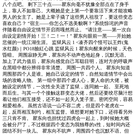
八个点吧。 剩下三十点——瞿东向毫不犹豫全部点在了身手
上，靠人不如靠己。大概她是史上第一个要靠活下来才能攻略
男人的女主了。她是上辈子撬了这些男人祖坟了，要这些变态
喜欢自己？ “宿主——你怎么不选美貌啊？”系统惊诧的声音
伴随着自由设定情节开启而嘎然而止。 “请注意——第一次自
由设定剧情开始！三！二！一！” 瞿东向眼前一黑——开始她
悲催的一统江湖生涯。 监狱风云 1 <凑齐四个怪可以王炸(鬼
水红颜)｜PO18臉紅心跳 监狱风云 1 瞿东向醒来的时候，天色
昏暗。 周围寂静无声，瞿东向不动声色地起身，沉默无语。
加上了武力值后，瞿东向感觉自己耳聪目明，连对方的呼吸声
在黑暗中都分辨得非常清楚。 周围一共四个人。 瞿东向知道
周围那四个人是谁。她自己设定的情节，自然知道情节中会出
场的攻略人物。 第一组中那四个虐人心，要人命的大佬，被
她设定的情节，一次性全关进了监狱，连同她一起。 至死地
而后生。与其一个个接触这群变态大佬，然后还要绞尽脑汁想
着让他们相互接受，还不如一起关入笼子里。密闭空间，容易
相爱相杀。 虽然古语说一山不容二虎，但是四个老虎在一
起，反而相互制约，相互监督。谁想要对她下口，还得看另外
三只肯不肯。 瞿东向也担忧过四虎会一起上，到时候她大概
会被分尸了，不过根据四个变态为我独尊的x性，短时间内还
团结不到一块儿。 瞿东向不吭声，周围四个也沉默不语。但