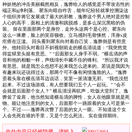
种妖艳的冲击美丽截然相反，逸骅给人的感觉是不带攻击性的
端正和g净利落。 瞿东向暗自咋舌，能年纪轻轻就掌控溯柒这
个组织并将它发展成了最大的邪教，逸骅这个男人绝对是控制
人心的高手，面相上的清澈和跳脱感，是多么深沉黑暗的伪
装。 留在里面那两个是身控，走外头这两个是心控。瞿东向
这么一琢磨，脸上的笑容顿收。立马感到毛骨悚然，浑身x皮
疙瘩在泛滥。 回头看到瞿东向对着自己笑，逸骅倒是有些意
外。他转回头对着目不斜视朝前走的横岳清说道：“我突然觉
得监狱里头挺有意思。” “后面那女人身手不弱。”横岳清的声
音和他的相貌一样，声线绵长中藏不住的锋利。 “所以我才说
有意思。就是我怎么也想不起来我怎么进来的。若说是我因为
有趣来玩还说得过去，那两个可不像有闲情逸致的人。”逸骅
歪着头靠在横岳清耳边说话，笑里一派清澈无邪。 “我也没想
起来。不过这场游戏，有人想要我们五个人一起玩。” “会不
会就是后面那个女人？” 横岳清没再吭声，吃饭大堂到了。逸
骅耸了耸肩，他当然知道横岳清的脾性，女人在他眼里就是死
物。能让他注意到的女人，后面那个一路跟着的女人可是第一
个。不过——逸骅再次瞥了后面的女人一眼。 不知道这个女
人会先死在谁的手里，又是个怎么死法。 实在值得期待。
此处内容已经被隐藏，请输入