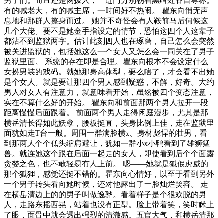
男子们。而且还是两拨人，一进门分别朝着黑暗处各自尊称。
有的喊老大，有的喊主席，一时间好不热闹。 瞿东向悄无声
息地和那群人擦身而过。 她并不奇怪会有人鞍前马后伺候这
几个大佬。要不是她金手指设定的情节，恐怕这四个人这辈子
都沾不到监狱两字。估计此刻四人也在琢磨，自己怎么会突然
被关进监狱的，包括她这么一个女人又怎么会一同关在了男子
监狱里面。 系统的存在即是合理。瞿东向根本不会设定什么
女扮男装的戏码。就她那身高体型，要么瞎了，才会看不出她
是个女人。就是要让那四个男人感到疑惑，不解，好奇。大约
男人对女人有注意力，就意味着开始，虽然被四个变态注意，
实在不算什么好的开始。 瞿东向和前面那两个男人拉开一段
距离慢慢后面跟着。 前面两个男人走得闲庭漫步，尤其是那
横岳清长得如此妖孽，腰板挺直，头身比例上佳，走在监狱里
面犹如走T台一般。周围一群满脸横x、身材彪悍的壮男，看
到那两人个个低头缩肩避让，犹如一群小x小鸭看到了雄狮猛
兽。就连她这个跟在后面一起走的女人，即使看到后个个面露
贪婪之色，也不敢轻易有人上前。 嗯——她就是狐假虎威的
那个狐狸，感觉还挺不错的。瞿东向心情好，以至于看到另外
一个男子转头看向她时候，还对他露出了一脸灿烂笑容。 走
在横岳清边上的的男子叫做逸骅。看着样子是个很欢脱的男
人，走路东摇西晃，站着也没有正型。脸上带着笑，笑时眯上
了眼，面骨中就会透出强烈的清澈感。五官大气，和横岳清那