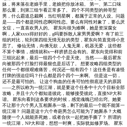
妹，将来落在老娘手里，老娘把你放冰箱。 第一、第二口味
那么重，到第三组乍看正常多了。 四个不同类型的帅哥型
男，什么霸道总裁啊，当红明星啊，都属于正常的人设。问题
是——四个都是同性恋啊同性恋。要么有同性对象了，要么厌
女症，一直喜欢男人的。 瞿东向很为难啊，她是资深腐女
啊，人家xxxx得好好的，g吗要拆散人家男男爱啊？ 有了前三
组的对比，轮到第四组无情无欲的类型，瞿东向简直觉得小意
思了。 修仙无情，向佛无欲，人鬼无果，机器无爱，这些都
不算个事情，感情就和x一样挤挤总会有的。瞿东向觉得和前
三组比起来，最后一组四个个个是天使。 当然——最后瞿东
向被那四个打脸打得最狠也是后话了。 想要攻略四组类型的
任何一个都很艰难痛苦，何况还一组有四个！这任务是有凑怪
打牌的强迫症吗？什么都是四个四个一来啊。 但是这一切，
还不是最可怕的。 让这个狗血的任务可怕性彻底逆天的原因
——之所以称为一统江湖，就是要这个任务中十六个目标全部
攻略，并且十六个都知道彼此，能够接受彼此，直接NP大和
谐。 瞿东向看到这条要求的时候，感觉魂魄已经出窍。她要
不让那十六个男人互相厮杀一场，剩下的最后一个能不能算一
统江湖？ 问题是这十六个奇葩男怎么可能为了她厮杀？大概
随便一个人就能弄死她，或者合伙一起把她手撕了？ 所谓的
一统江湖，NP大和谐，想想一时爽，实际犹如修罗场。 瞿东