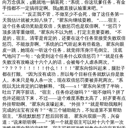
向万念俱灰，g脆就地一躺装死：“系统，你这坑爹任务，有金
手指都不一定搞得定啊。我g脆直接认输重来吧。”
“…………” “反正我不管，不做至少不会死，做了这任务第一
天我估计就被大卸八块了。”瞿东向继续耍赖。 “……宿主，
这个任务成功奖励是双倍，失败惩罚也是双倍啊。” “惩罚？
顶多清零重做呗。”瞿东向不以为然，打定主意要耍赖。 “不
是的，宿主。清零是肯定的，还要在这个任务里接受失败双倍
惩罚。不能放弃啊。”系统的口气听起来有些着急。 瞿东向眼
皮一跳，她现在一听这个任务，就觉得浑身汗毛倒立。 没底
气地问了一句：“会受到这个任务什么双倍惩罚？” “就是任务
失败没有攻略这十六个人的话，会被每个人虐杀两次。”
“？？？？！！！！！什么！！！！”瞿东向惊叫起来，腿肚子
都在打颤。 “因为没有成功，所以每个目标任务就默认你是敌
人。本来只是每人杀一次，现在双倍惩罚要被弄死两次。”系
统以无比肯定的口吻解释。 “我——x！”瞿东向呆愣了半响，
吐出了两字脏话。 “宿主，任务你还做吗？” “能不做吗？拼了
也许还能活下来，不过——这个难度系数太高了，好歹要有点
外挂帮助啊。”瞿东向哀嚎起来。 “外挂？” “就是帮助我顺利
完成的法宝有没有？” “有三个辅助能力，不知道算不算帮助
宿主。”系统默默想了想后回答道。 瞿东向双眼一亮，兴奋
道：“说来听听啊——” “第一个就是宿主可以对十六个第一次