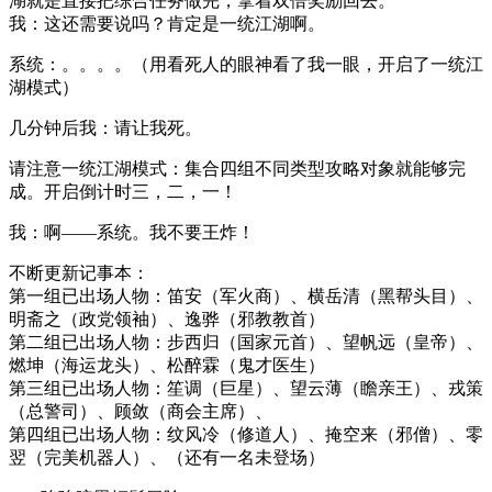
湖就是直接把综合任务做完，拿着双倍奖励回去。
我：这还需要说吗？肯定是一统江湖啊。
系统：。。。。（用看死人的眼神看了我一眼，开启了一统江
湖模式）
几分钟后我：请让我死。
请注意一统江湖模式：集合四组不同类型攻略对象就能够完
成。开启倒计时三，二，一！
我：啊——系统。我不要王炸！
不断更新记事本：
第一组已出场人物：笛安（军火商）、横岳清（黑帮头目）、
明斋之（政党领袖）、逸骅（邪教教首）
第二组已出场人物：步西归（国家元首）、望帆远（皇帝）、
燃坤（海运龙头）、松醉霖（鬼才医生）
第三组已出场人物：笙调（巨星）、望云薄（瞻亲王）、戎策
（总警司）、顾敛（商会主席）、
第四组已出场人物：纹风冷（修道人）、掩空来（邪僧）、零
翌（完美机器人）、（还有一名未登场）