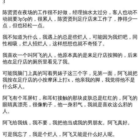
3
陈贤贤在夜场的工作很不好做，经理抽水太过分，客人也动不
动就要3p5p的，很累人，陈贤贤到足疗店来工作了，挣得少一
点，但也轻松一点。
我不知道为什么，我遇上的总是些烂人，可能因为我烂吧，同
性相吸，烂人招烂人，这样想想也就不奇怪了。
我喜欢一个叫阿飞的人，他原本真的是来足疗店按脚的，后来
他在足疗店的厕所里看见了我。
可能我脑门上真的写着男婊子这三个字，见第一面，阿飞就把
我按在足疗店的小按摩床上打x，他亲我的脚，我觉得他不是
什么坏人。
阿飞有个耳屏钉，和耳钉接触的那块皮肤总是红红的，阿飞的
眼睛真漂亮，很像豹子，他一身邪气，我就是喜欢这么邪的
人。
阿飞给我钱，我不要，我把他当成我的男朋友。阿飞真好。
可是我忘了，我是个烂人，阿飞又能是什么好人呢。