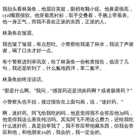
我抬头看林枭鱼，他眉目英挺，眼梢有颗小痣。他鼻梁很高，
cyzl嘴唇很软。他穿着黑衬衫，双手交叠着，手腕上带着表。
他一身正气，而我不喜欢正派的东西，正派的人。
林枭鱼在皱眉。
我也皱了皱眉，有点想吐。小警察给我递了杯水，我说了声谢
谢，喝了口水才好一点。
有个警察进到审讯室，给了林枭鱼一份检查报告，低语了几
句，我还是听到了，什么氟地西泮，苯二氮平。
林枭鱼始终没说话。
“那是什么啊。”我问，“感冒药还是消炎药啊？或者肠胃药？”
小警察头也不抬，接过报告在上面勾画，说，“迷奸药。”
啊，迷奸药。阿飞给我吃的吗，他是觉得我不会答应他3p吗，
他觉得我这么善良纯洁吗。其实阿飞不用这么费力，还给我吃
什么迷奸药，真是抬举我了，我不答应帮他藏东西，但我会答
应和他，和他朋友xx的，我会的，我一定会的。