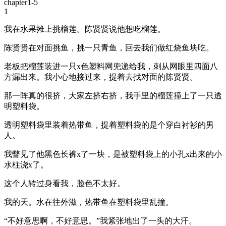
chapter1-5
1
我在水果摊上挑榴莲。陈贤贤说他想吃榴莲。
陈贤贤在对面挑鱼，挑一只青鱼，回去我们做红烧鱼块吃。
老板把榴莲装进一只x色塑料网兜递给我，刺从网眼里四面八
方漏出来。我小心地接过来，提着去找对面的陈贤贤。
那一阵真的很挤，大家左挤右挤，我手里的榴莲撞上了一只透
明塑料袋。
透明塑料袋里装着热带鱼，提着塑料袋的是个穿白衬衫的男
人。
我瞥见了他黑色长裤x了一块，是被塑料袋上的小孔x出来的小
水柱浇x了。
这个人转过身看我，脸色不太好。
我的天。水在往外滋，热带鱼在塑料袋里乱撞。
“不好意思啊，不好意思。”我紧张地出了一头的大汗。