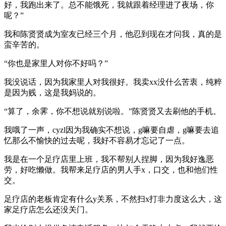
好，我跑出来了。总不能饿死，我就跟着经理进了夜场，你
呢？”
我和陈贤贤成为室友已经三个月，他忍到现在才问我，真的是
蛮辛苦的。
“你也是家里人对你不好吗？”
我没说话，因为我家里人对我很好。我卖xx没什么苦衷，纯粹
是因为贱，这是我妈说的。
“算了，余霁，你不想说就别说啦。”陈贤贤又去刷他的手机。
我哦了一声，cyzl因为我确实不想说，g嘛要自虐，g嘛要去追
忆那么不愉快的过去呢，我好不容易才忘记了一点。
我是在一个足疗店里上班，我不帮别人捏脚，因为我好逸恶
劳，好吃懒做。我帮来足疗店的男人手x，口交，也和他们性
交。
足疗店的老板肯定有什么y关系，不然扫x打非力度这么大，这
家足疗店怎么还没关门。