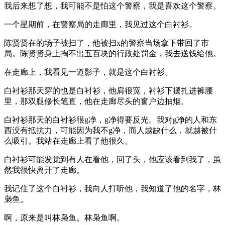
我后来想了想，我可能不是怕这个警察，我是喜欢这个警察。
一个星期前，在警察局的走廊里，我见过这个白衬衫。
陈贤贤在的场子被扫了，他被扫x的警察当场拿下带回了市
局。陈贤贤身上掏不出五百块的行政处罚金，我去送钱给他。
在走廊上，我看见一道影子，就是这个白衬衫。
白衬衫那天穿的也是白衬衫，他肩很宽，衬衫下摆扎进裤腰
里，那双腿修长笔直，他在走廊尽头的窗户边抽烟。
白衬衫那天的白衬衫很g净，g净得要反光。我对g净的人和东
西没有抵抗力，可能因为我不g净，而人越缺什么，就越被什
么吸引。我站在走廊上看了他很久。
白衬衫可能发觉到有人在看他，回了头，他应该看到我了，虽
然我很快离开了走廊。
我记住了这个白衬衫，我向人打听他，我知道了他的名字，林
枭鱼。
啊，原来是叫林枭鱼。林枭鱼啊。