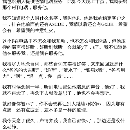
我也给别人提供色情电话服务，比如今天晚上十点，我就要给
那个F打电话，服务他。
我不知道那个人叫什么名字，我叫他F。他是我的稳定客户之
一，排在他前面的还有AxCDE，我猜以后还会有GxIJK，希望
会有，希望我的生意红火。
这个F在电话里不怎么和我互动，也不怎么和我说话，但他压
抑的喘声很好听，好听到我听一会就能y了，s了。我不知道是
他在服务我，还是我在服务他。
我很尽力地念台词，那些台词其实很好笑，来来回回就是什
么“爸爸的大吉吧”，“好痒”，“流水了”，“狠狠x我”，“爸爸用
力”，“啊”，“轻一点，慢一点”……
我有时候念到一半，听到电话那边他喘息的声音，他s了，我
就不再念了，再念下去就没意思了，他也不会再想听。
就好像你被xs了，你不会想再让别人继续x你的xx，因为那有
点痛，还有点疲乏，差不多是一样的道理。
我今天念了很久，声情并茂，我自己都快s了，那边还是没什
么动静。