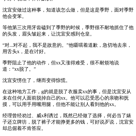
沈宜安做过这种事，知道该怎么做，但是这是季野，面对季野
他会变笨。
等他第三次用牙齿磕到了季野的时候，季野很不耐地抓住了他
的头发，眉头皱起来，让沈宜安感到仓皇。
“对...对不起，我不是故意的。”他嗫嚅着道歉，急切地去亲，
用舌头x，是在讨好。
季野阻止了他的动作，但xx又涨得难受，很不耐烦地说
道：“xx脱了。”
沈宜安愣住了，继而变得惊慌。
在这种地方工作，g的就是脱了衣服卖xx的事，但是沈宜安从
未在任何人面前脱掉自己的xx。他可以忍受恶心的亲吻和抚
摸，可以用手用嘴用腿，但他不能让别人看到他的xx。
经理曾经劝过、威x利诱过，既然已经做了选择，何必当了婊
子还立牌坊，脱了裤子才能挣更多的钱，可好说歹说，沈宜安
却总倔着不肯答应。