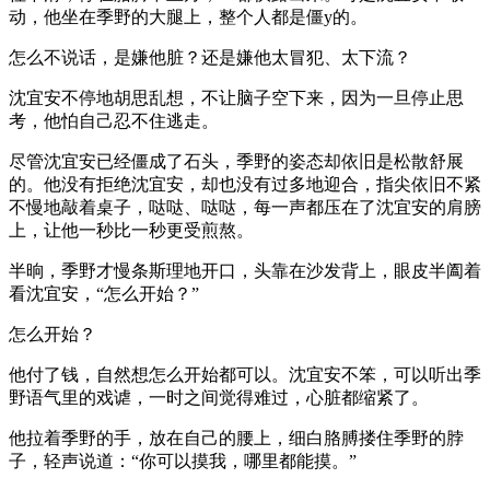
动，他坐在季野的大腿上，整个人都是僵y的。
怎么不说话，是嫌他脏？还是嫌他太冒犯、太下流？
沈宜安不停地胡思乱想，不让脑子空下来，因为一旦停止思
考，他怕自己忍不住逃走。
尽管沈宜安已经僵成了石头，季野的姿态却依旧是松散舒展
的。他没有拒绝沈宜安，却也没有过多地迎合，指尖依旧不紧
不慢地敲着桌子，哒哒、哒哒，每一声都压在了沈宜安的肩膀
上，让他一秒比一秒更受煎熬。
半晌，季野才慢条斯理地开口，头靠在沙发背上，眼皮半阖着
看沈宜安，“怎么开始？”
怎么开始？
他付了钱，自然想怎么开始都可以。沈宜安不笨，可以听出季
野语气里的戏谑，一时之间觉得难过，心脏都缩紧了。
他拉着季野的手，放在自己的腰上，细白胳膊搂住季野的脖
子，轻声说道：“你可以摸我，哪里都能摸。”