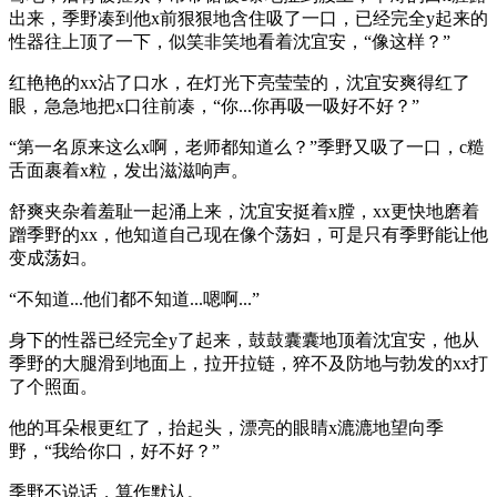
出来，季野凑到他x前狠狠地含住吸了一口，已经完全y起来的
性器往上顶了一下，似笑非笑地看着沈宜安，“像这样？”
红艳艳的xx沾了口水，在灯光下亮莹莹的，沈宜安爽得红了
眼，急急地把x口往前凑，“你...你再吸一吸好不好？”
“第一名原来这么x啊，老师都知道么？”季野又吸了一口，c糙
舌面裹着x粒，发出滋滋响声。
舒爽夹杂着羞耻一起涌上来，沈宜安挺着x膛，xx更快地磨着
蹭季野的xx，他知道自己现在像个荡妇，可是只有季野能让他
变成荡妇。
“不知道...他们都不知道...嗯啊...”
身下的性器已经完全y了起来，鼓鼓囊囊地顶着沈宜安，他从
季野的大腿滑到地面上，拉开拉链，猝不及防地与勃发的xx打
了个照面。
他的耳朵根更红了，抬起头，漂亮的眼睛x漉漉地望向季
野，“我给你口，好不好？”
季野不说话，算作默认。