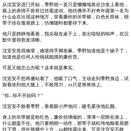
从沈宜安进门开始，季野就一直只是懒懒地靠在沙发上看他，
脸上的表情不曾有过丝毫波动。他仿佛并不好奇年级第一名为
什么会在出现这种地方，穿着廉价的吊带裙，白色长筒袜，细
带子挂在瘦肩膀上，仿佛随时都要掉下来。
他只是静静地看着，指尖敲在桌子上，发出哒哒的响声，在沉
默中显得愈发清晰。
沈宜安觉得难堪，难堪得手脚发麻。季野知道他是个婊子了，
知道他是任何人给钱就能摸的廉价货。
可是又能怎么办呢？这本就是事实。
沈宜安不想再傻站着了，他吸了口气，主动走到季野身边，试
探着坐到他大腿上，不敢用力，xx只是将将挨上。
“你...你不开始吗？”
沈宜安不敢看季野，垂着眼小声地问，睫毛紧张地乱颤。
身上的吊带裙是粉红色，廉价丝绸做的，薄薄一层附在身上，
什么都盖不住。他只要稍稍一动作，那带子就松垮地顺着肩膀
往下滑，停在胳膊中上方，xx都快露出来。可是沈宜安不敢