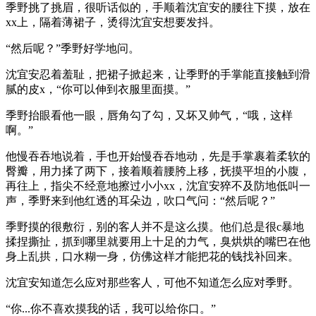
季野挑了挑眉，很听话似的，手顺着沈宜安的腰往下摸，放在
xx上，隔着薄裙子，烫得沈宜安想要发抖。
“然后呢？”季野好学地问。
沈宜安忍着羞耻，把裙子掀起来，让季野的手掌能直接触到滑
腻的皮x，“你可以伸到衣服里面摸。”
季野抬眼看他一眼，唇角勾了勾，又坏又帅气，“哦，这样
啊。”
他慢吞吞地说着，手也开始慢吞吞地动，先是手掌裹着柔软的
臀瓣，用力揉了两下，接着顺着腰胯上移，抚摸平坦的小腹，
再往上，指尖不经意地擦过小小xx，沈宜安猝不及防地低叫一
声，季野来到他红透的耳朵边，吹口气问：“然后呢？”
季野摸的很敷衍，别的客人并不是这么摸。他们总是很c暴地
揉捏撕扯，抓到哪里就要用上十足的力气，臭烘烘的嘴巴在他
身上乱拱，口水糊一身，仿佛这样才能把花的钱找补回来。
沈宜安知道怎么应对那些客人，可他不知道怎么应对季野。
“你...你不喜欢摸我的话，我可以给你口。”