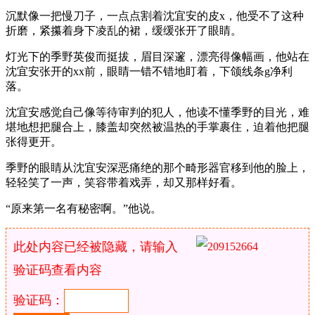
沉默像一把慢刀子，一点点割着沈宜安的皮x，他受不了这种
折磨，紧攥着身下凌乱的裙，缓缓张开了眼睛。
灯光下的季野英俊而挺拔，眉目深邃，漂亮得像幅画，他站在
沈宜安张开的xx前，眼睛一错不错地盯着，下颌线条g净利
落。
沈宜安感觉自己像等待审判的犯人，他读不懂季野的目光，难
堪地想把腿合上，膝盖却突然被温热的手掌裹住，迫着他把腿
张得更开。
季野的眼睛从沈宜安深恶痛绝的那个畸形器官移到他的脸上，
轻轻笑了一声，笑容带着戏弄，却又那样好看。
“原来第一名有秘密啊。”他说。
此处内容已经被隐藏，请输入
验证码查看内容
验证码：