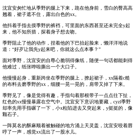
沈宜安匆忙地从季野的腿上下来，跪在他身前，雪白的臀高高
翘着，裙子遮不住，露出白色的xx。
他抖着手指去摸季野的裤裆，可里面的东西甚至还未完全y起
来，他不知所措，探着身子想去吻。
季野阻止了他的动作，捏着他的下巴抬起脸来，懒洋洋地说
道：“好歹让我先y起来吧，你就这么点本事？”
面对季野，沈宜安的自尊心脆弱得像纸，随便一句话都能刺得
他难过，纸张哗啦撕出一个大口子。
他慢慢起身，重新跨坐在季野的腿上，撩起裙子，xx隔着c糙
的布料去磨季野的xx，细腰一晃一晃的，肩带又掉了下来。
季野见了，像是觉得有趣，手指勾着那根带子一点点往下扯，
红色的xx慢慢暴露在空气中。沈宜安下意识地要藏，cyzl季野
却率先用手指碾了一下，小x粒陷进去又突起来，y挺挺的，像
颗石子。
一阵莫名的酥麻顺着被触碰的地方涌上天灵盖，沈宜安咬着唇
哼了一声，感觉xx流出了一股水儿。