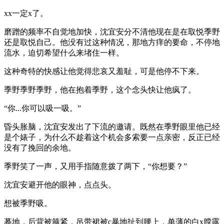
xx一定x了。
磨蹭的频率不自觉地加快，沈宜安分不清他现在是在取悦季野
还是取悦自己。他没有过这种情况，那地方痒的要命，不停地
流水，迫切希望什么来堵住一样。
这种奇特的快感让他觉得悲哀又羞耻，可是他停不下来。
季野季野季野，他在抱着季野，这个念头快让他疯了。
“你...你可以吸一吸。”
昏头胀脑，沈宜安发出了下流的邀请。既然在季野眼里他已经
是个婊子，为什么不趁着这个机会多索要一点亲密，反正已经
没有了挽回的余地。
季野笑了一声，又用手指随意拨了两下，“你想要？”
沈宜安避开他的眼神，点点头。
想被季野吸。
蓦地，后背被箍紧，吊带裙被c暴地扯到腰上，单薄的白x膛露