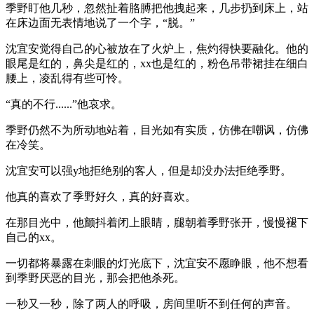
季野盯他几秒，忽然扯着胳膊把他拽起来，几步扔到床上，站
在床边面无表情地说了一个字，“脱。”
沈宜安觉得自己的心被放在了火炉上，焦灼得快要融化。他的
眼尾是红的，鼻尖是红的，xx也是红的，粉色吊带裙挂在细白
腰上，凌乱得有些可怜。
“真的不行......”他哀求。
季野仍然不为所动地站着，目光如有实质，仿佛在嘲讽，仿佛
在冷笑。
沈宜安可以强y地拒绝别的客人，但是却没办法拒绝季野。
他真的喜欢了季野好久，真的好喜欢。
在那目光中，他颤抖着闭上眼睛，腿朝着季野张开，慢慢褪下
自己的xx。
一切都将暴露在刺眼的灯光底下，沈宜安不愿睁眼，他不想看
到季野厌恶的目光，那会把他杀死。
一秒又一秒，除了两人的呼吸，房间里听不到任何的声音。