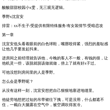
酸酸甜甜校园小x雯，无三观无逻辑。
季野x沈宜安
排雷：xx不生子/受提供有限特殊服务/有女装情节/受暗恋攻
第一章
沈宜安低头看着眼前的白色球鞋，嘴唇咬得紧，强烈的羞耻感
让他几乎要发起抖来。
进房间之前经理就告诉他，今晚的客人不一般，有钱的很，让
他机灵一些，该脱就脱该做就做，傍上了就有好x子过。
可他没想到房间里的人是季野。
怎么会是季野呢？
从没有这样一刻，沈宜安想把自己狠狠地塞进地缝里。
他徒劳地想把过短的吊带裙往下拽，可是没用，什么都遮不
住，一截白大腿露在空气中，被空调吹得发冷。