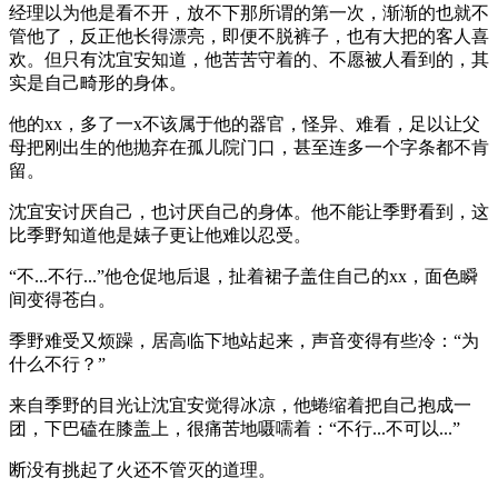
经理以为他是看不开，放不下那所谓的第一次，渐渐的也就不
管他了，反正他长得漂亮，即便不脱裤子，也有大把的客人喜
欢。但只有沈宜安知道，他苦苦守着的、不愿被人看到的，其
实是自己畸形的身体。
他的xx，多了一x不该属于他的器官，怪异、难看，足以让父
母把刚出生的他抛弃在孤儿院门口，甚至连多一个字条都不肯
留。
沈宜安讨厌自己，也讨厌自己的身体。他不能让季野看到，这
比季野知道他是婊子更让他难以忍受。
“不...不行...”他仓促地后退，扯着裙子盖住自己的xx，面色瞬
间变得苍白。
季野难受又烦躁，居高临下地站起来，声音变得有些冷：“为
什么不行？”
来自季野的目光让沈宜安觉得冰凉，他蜷缩着把自己抱成一
团，下巴磕在膝盖上，很痛苦地嗫嚅着：“不行...不可以...”
断没有挑起了火还不管灭的道理。