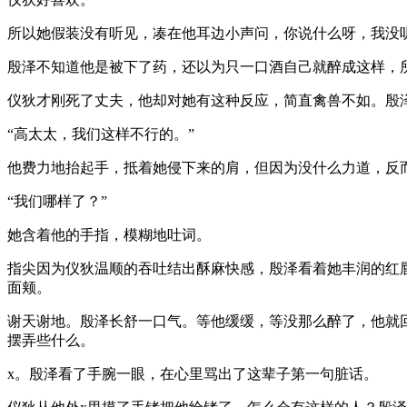
所以她假装没有听见，凑在他耳边小声问，你说什么呀，我没
殷泽不知道他是被下了药，还以为只一口酒自己就醉成这样，
仪狄才刚死了丈夫，他却对她有这种反应，简直禽兽不如。殷
“高太太，我们这样不行的。”
他费力地抬起手，抵着她侵下来的肩，但因为没什么力道，反
“我们哪样了？”
她含着他的手指，模糊地吐词。
指尖因为仪狄温顺的吞吐结出酥麻快感，殷泽看着她丰润的红
面颊。
谢天谢地。殷泽长舒一口气。等他缓缓，等没那么醉了，他就
摆弄些什么。
x。殷泽看了手腕一眼，在心里骂出了这辈子第一句脏话。