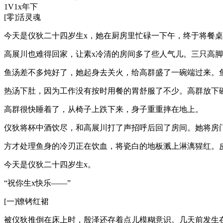
1V1x年下
[零]活灵魂
今天是仪狄二十四岁生x，她在厨房里忙碌一下午，终于将餐
高展川也难得回家，让素x冷清的房间多了些人气儿。三只高
鱼汤差不多炖好了，她起身去关火，给高群盛了一碗端过来。
热汤下肚，因为工作没有按时用餐的胃舒服了不少。高群放下
高群很快睡着了，从椅子上跌下来，身子重重摔在地上。
仪狄将杯中酒饮尽，和高展川打了声招呼后回了房间。她将房
方才处理鱼身的冷刃正在饮血，将瓷白的地板溅上淋漓猩红。
今天是仪狄二十四岁生x。
“祝你生x快乐——”
[一]镣铐红裙
被仪狄推倒在床上时，殷泽还存着点儿模糊意识。几天前发生