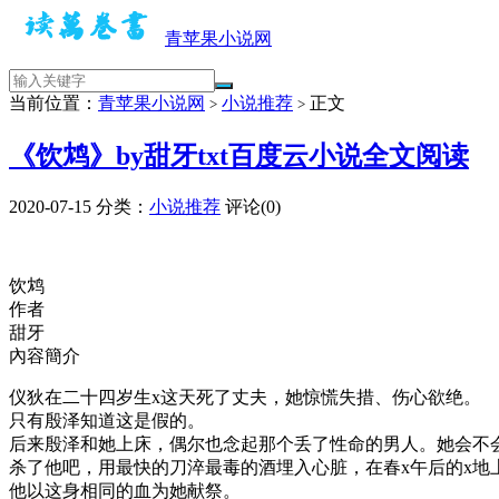
青苹果小说网
当前位置：
青苹果小说网
小说推荐
正文
>
>
《饮鸩》by甜牙txt百度云小说全文阅读
2020-07-15
分类：
小说推荐
评论(0)
饮鸩
作者
甜牙
內容簡介
仪狄在二十四岁生x这天死了丈夫，她惊慌失措、伤心欲绝。
只有殷泽知道这是假的。
后来殷泽和她上床，偶尔也念起那个丢了性命的男人。她会不
杀了他吧，用最快的刀淬最毒的酒埋入心脏，在春x午后的x地
他以这身相同的血为她献祭。