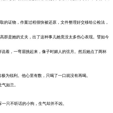
提取的证物，作案过程很快被还原，文件整理好交移给公检法，
但高群是她的丈夫，出了这种事儿她竟没太多伤心表现。譬如今
样说着，一弯眉挑起来，像子时媚人的弦月。然后她点了两杯
入口极为锐利。他心里有数，只喝了一口就没有再喝。
吐气如兰。
斥一只不听话的小狗，生气却并不凶。