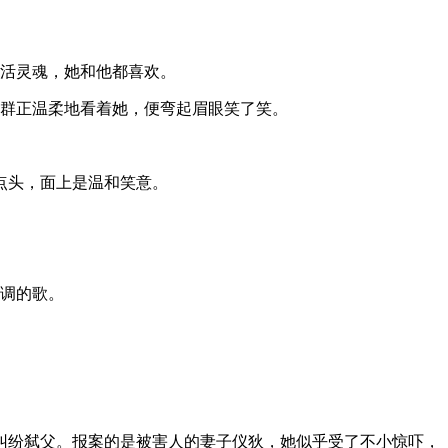
是活灵魂，她和他都喜欢。
高群正温柔地看着她，便弯起眉眼笑了笑。
点头，面上是温和笑意。
走调的歌。
纠纷弑父。报案的是被害人的妻子仪狄，她似乎受了不小惊吓，