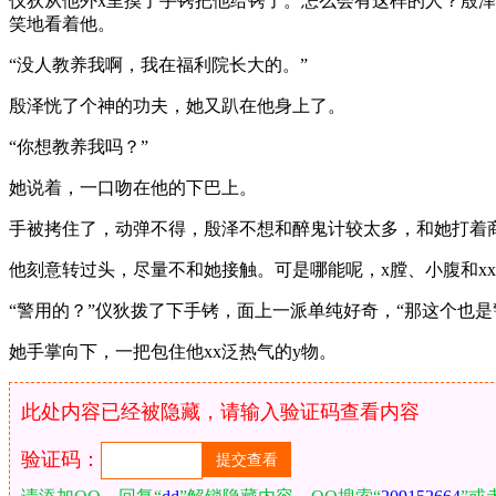
仪狄从他外x里摸了手铐把他给铐了。怎么会有这样的人？殷
笑地看着他。
“没人教养我啊，我在福利院长大的。”
殷泽恍了个神的功夫，她又趴在他身上了。
“你想教养我吗？”
她说着，一口吻在他的下巴上。
手被拷住了，动弹不得，殷泽不想和醉鬼计较太多，和她打着商
他刻意转过头，尽量不和她接触。可是哪能呢，x膛、小腹和x
“警用的？”仪狄拨了下手铐，面上一派单纯好奇，“那这个也是
她手掌向下，一把包住他xx泛热气的y物。
此处内容已经被隐藏，请输入验证码查看内容
验证码：