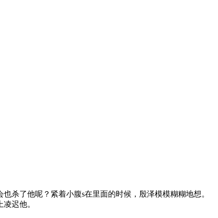
会也杀了他呢？紧着小腹s在里面的时候，殷泽模模糊糊地想。
上凌迟他。