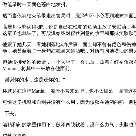
做笔录时一直面色苍白地发抖。
然而当仪狄结束笔录走出警局时，殷泽却不小心看到她擦掉面
高展川认罪认得g脆，说是自己在晚餐的鱼汤里放了安眠药，
这案子也就结了。可殷泽始终对仪狄刻意的妆容和那抹笑耿耿
他跟了她几天，看她利落地x办后事，面上却不曾有倦色和伤
晚，她甚至着了一身烈红独身来到酒吧，对所有同她搭讪的男
但她没接受谁的邀请，一个人坐了一会儿后，荡着血红裙角落
Martini，将其中一杯放在他面前。
“谢谢你的水，这是还你的。”
坏就坏在这杯Martini。殷泽不常来酒吧，也不太懂酒。
可惜这份机警和自制并没有什么用，因为仪狄在递酒的那一两
“下去。”
酒精和药的双重作用下，殷泽四肢软着，没什么力气，头脑也
仪狄好喜欢。