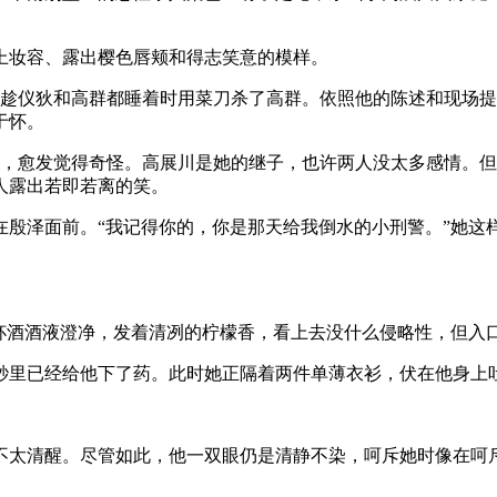
上妆容、露出樱色唇颊和得志笑意的模样。
再趁仪狄和高群都睡着时用菜刀杀了高群。依照他的陈述和现场
于怀。
神，愈发觉得奇怪。高展川是她的继子，也许两人没太多感情。
人露出若即若离的笑。
在殷泽面前。“我记得你的，你是那天给我倒水的小刑警。”她这
眼前这杯酒酒液澄净，发着清冽的柠檬香，看上去没什么侵略性，但
秒里已经给他下了药。此时她正隔着两件单薄衣衫，伏在他身上
不太清醒。尽管如此，他一双眼仍是清静不染，呵斥她时像在呵