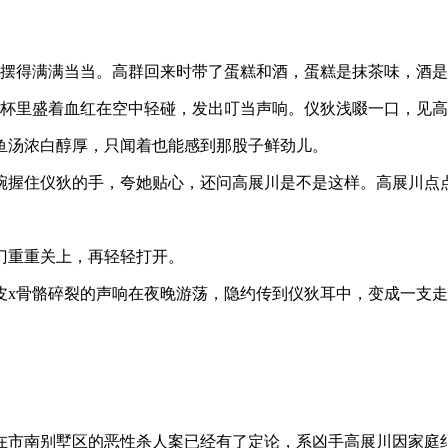
桌摆得满满当当。高群回来时带了蛋糕和酒，蛋糕是抹茶味，酒
脚杯里盛着血红在空中轻碰，发出叮当声响。仪狄浅啜一口，见
鱼汤浓白醇厚，只闻着也能感到那股子鲜劲儿。
碗握住仪狄的手，夸她贴心，还问高展川是不是这样。高展川点
门重重关上，再轻轻打开。
皮x骨骼碎裂的声响在夜晚游荡，隐约传到仪狄耳中，变成一支
在市南别墅区的恶性杀人案已经有了定论，系凶手高展川因家庭