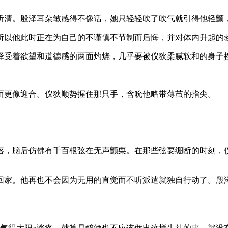
听清。殷泽耳朵敏感得不像话，她只轻轻吹了吹气就引得他轻颤
所以他此时正在为自己的不谨慎不节制而后悔，并对体内升起的
泽受着欲望和道德感的两面灼烧，几乎要被仪狄柔腻软和的身子
而更像迎合。仪狄顺势握住那只手，含吮他略带薄茧的指尖。
唇，脑后仿佛有千百根弦在无声颤栗。在那些弦要绷断的时刻，
回家。他再也不会因为无用的直觉而不听派遣就独自行动了。殷