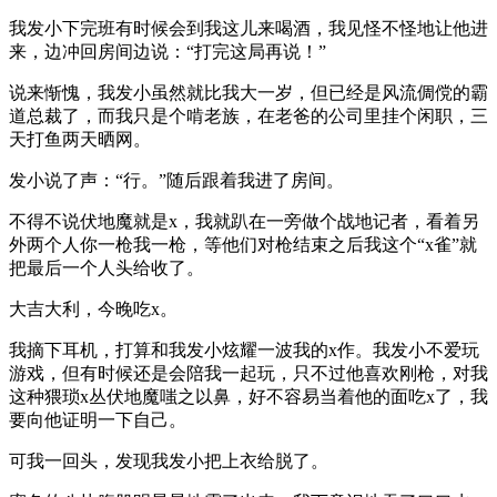
我发小下完班有时候会到我这儿来喝酒，我见怪不怪地让他进
来，边冲回房间边说：“打完这局再说！”
说来惭愧，我发小虽然就比我大一岁，但已经是风流倜傥的霸
道总裁了，而我只是个啃老族，在老爸的公司里挂个闲职，三
天打鱼两天晒网。
发小说了声：“行。”随后跟着我进了房间。
不得不说伏地魔就是x，我就趴在一旁做个战地记者，看着另
外两个人你一枪我一枪，等他们对枪结束之后我这个“x雀”就
把最后一个人头给收了。
大吉大利，今晚吃x。
我摘下耳机，打算和我发小炫耀一波我的x作。我发小不爱玩
游戏，但有时候还是会陪我一起玩，只不过他喜欢刚枪，对我
这种猥琐x丛伏地魔嗤之以鼻，好不容易当着他的面吃x了，我
要向他证明一下自己。
可我一回头，发现我发小把上衣给脱了。