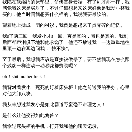
我陷在软绵绵的床垫里，仿佛置身云端。有了刚才那一摔，我
感觉我这床是买对了，不过仔细想起来这床好像是我发小替我
买的，他当时问我想买什么样的，我说我要最软的。
望着地上揉成一团的衬衫，我倒是想起来了点零碎的记忆。
我s了两三回，我发小才s一回。爽是真的，累也是真的。我到
后面都声泪俱下地和他求饶了，他还不放过我，一边重重地往
里顶一边在耳边问我：“快不快”。
至于最后，我想我应该是直接被做晕了，要不然我现在怎么跟
个残废一样连动一动喉咙都费劲呢？
oh！shit mother fuck！
我背对着发小，死死的盯着床头柜上他之前送我的手办，心里
对他大卸八块。
我从未想过我发小是如此霸道野蛮毫不讲理之人！
是什么让他变得如此禽兽？
我拿过床头柜的手机，打开我和他的聊天记录。