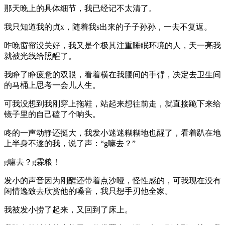
那天晚上的具体细节，我已经记不太清了。
我只知道我的贞x，随着我s出来的子子孙孙，一去不复返。
昨晚窗帘没关好，我又是个极其注重睡眠环境的人，天一亮我
就被光线给照醒了。
我睁了睁疲惫的双眼，看着横在我腰间的手臂，决定去卫生间
的马桶上思考一会儿人生。
可我没想到我刚穿上拖鞋，站起来想往前走，就直接跪下来给
镜子里的自己磕了个响头。
咚的一声动静还挺大，我发小迷迷糊糊地也醒了，看着趴在地
上半身不遂的我，说了声：“g嘛去？”
g嘛去？g霖粮！
发小的声音因为刚醒还带着点沙哑，怪性感的，可我现在没有
闲情逸致去欣赏他的嗓音，我只想手刃他全家。
我被发小捞了起来，又回到了床上。