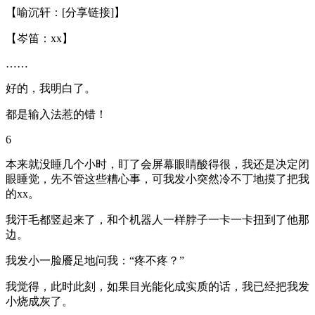
【喻沉轩：[分享链接]】
【岑笛：xx】
……
好的，我明白了。
都是输入法惹的错！
6
本来就没睡几个小时，盯了会屏幕眼睛酸得很，我还是决定闭
眼睡觉，先不管这些糟心事，可我发小突然冷不丁地摸了把我
的xx。
我汗毛都竖起来了，和个机器人一样脖子一卡一卡扭到了他那
边。
我发小一脸餍足地问我：“疼不疼？”
我觉得，此时此刻，如果目光能化成实质的话，我已经把我发
小烧成灰了。