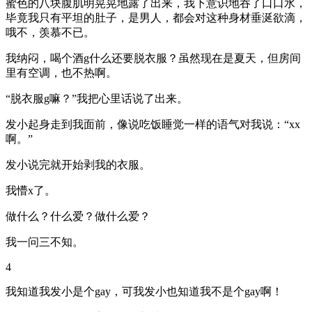
蜜色的八块腹肌明晃晃地露了出来，我下意识地吞了口口水，
毕竟我只有平坦的肚子，是男人，都会对这种身材垂涎欲滴，
哦不，羡慕不已。
我纳闷，喝个酒g什么还要脱衣服？虽然现在是夏天，但房间
里有空调，也不热啊。
“脱衣服g嘛？”我把心里话说了出来。
发小起身走到我面前，像说吃饭睡觉一样的语气对我说：“xx
啊。”
发小说完就开始剥我的衣服。
我懵x了。
做什么？什么爱？做什么爱？
我一问三不知。
4
我知道我发小是个gay，可我发小也知道我不是个gay啊！