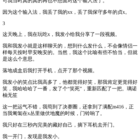
可我当时真的真的再也不想面对这个输入法了。
因为这个输入法，我丢了我的xx，丢了我保守多年的贞x。
3
这天晚上，我在玩吃x，我发小给我分享了一段视频。
我和我发小就是这样聊天的，想到什么发什么，不会像情侣一
样每天按时早安晚安的。当然，我这个比喻有些不恰当，但就
是这么个意思。
落地成盒后我打开手机，点开了那个视频。
我发小的笑点比我高多了，他都觉得好笑，那我肯定更觉得好
笑，我哈哈哈了一番，发了个“笑死”，重新匹配了一把。璃诺
柚无笙
这一把运气不错，我苟到了决赛圈，还拿到了满配m416，正
当我匍匐在x丛里做伏地魔的时候，门铃响了。
我只好在三秒内完美的藏好自己，摘下耳机去开门。
我一开门，发现是我发小。