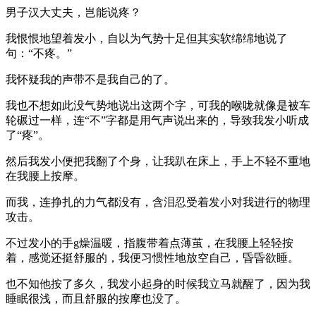
男子汉大丈夫，岂能说疼？
我恨恨地望着发小，自以为气势十足但其实软绵绵地说了
句：“不疼。”
我怀疑我的声带不是我自己的了。
我也不想如此没气势地说出这两个字，可我的喉咙就像是被车
轮碾过一样，连“不”字都是用气声说出来的，导致我发小听成
了“疼”。
然后我发小便把我翻了个身，让我趴在床上，手上不轻不重地
在我腰上按摩。
而我，连挣扎的力气都没有，含泪忍受着发小对我进行的物理
攻击。
不过发小的手g燥温暖，指腹带着点薄茧，在我腰上轻轻按
着，感觉还挺舒服的，我便习惯性地放空自己，昏昏欲睡。
也不知他按了多久，我发小起身的时候我立马就醒了，因为我
睡眠很浅，而且舒服的按摩也没了。