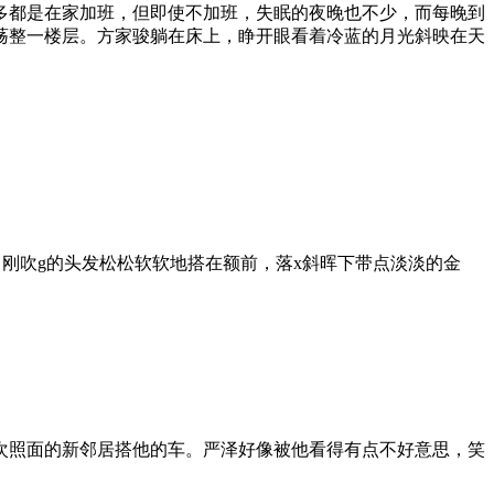
多都是在家加班，但即使不加班，失眠的夜晚也不少，而每晚到
荡整一楼层。方家骏躺在床上，睁开眼看着冷蓝的月光斜映在天
，刚吹g的头发松松软软地搭在额前，落x斜晖下带点淡淡的金
次照面的新邻居搭他的车。严泽好像被他看得有点不好意思，笑