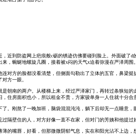
近，近到防盗网上疤痕般c砺的锈迹仿佛要碰到脸上。外面破了d
出来，蜿蜒地螺旋几圈，接着被x闷的天气x迫着弥漫在严泽周围
他连对方的脸都没看清楚，但侧面勾勒出了立体的五官，鼻梁挺
了对方一眼。
就是朝南的两户。从楼梯上来，经过严泽家门，再转过条狭短的
旧，住房面积也小，所以租金不贵，方家骏单身一人住就十分合
下了。刚熬了一晚加班，脑袋混混沌沌，躺下后却无一点睡意，
过隔壁住的人，对方好像一直不在家，但对门的芳姨和他提过好几次
薄薄的嘴唇，好看，但那微微阴郁气息，实在和阳光沾不上边，