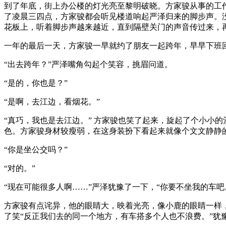
到了年底，街上办公楼的灯光亮至黎明破晓。方家骏从事的工
了凌晨三四点，方家骏都会听见楼道响起严泽归来的脚步声。
花板上，听着脚步声越来越近，直到隔壁关门的声音传过来，
一年的最后一天，方家骏一早就约了朋友一起跨年，早早下班
“出去跨年？”严泽嘴角勾起个笑容，挑眉问道。
“是的，你也是？”
“是啊，去江边，看烟花。”
“真巧，我也是去江边。” 方家骏也笑了起来，旋起了个小小
色。方家骏身材较瘦弱，在这身装扮下看起来就像个文文静静
“你是坐公交吗？”
“对的。”
“现在可能很多人啊……”严泽犹豫了一下，“你要不坐我的车
方家骏有点诧异，他的眼睛大，映着光亮，像小鹿的眼睛一样
了笑“反正我们去的同一个地方，有车搭多个人也不浪费。”犹