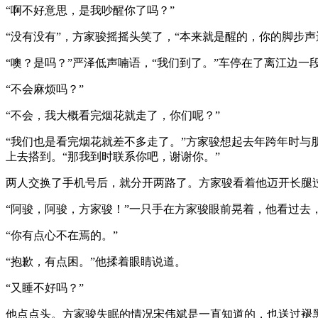
“啊不好意思，是我吵醒你了吗？”
“没有没有”，方家骏摇摇头笑了，“本来就是醒的，你的脚步
“噢？是吗？”严泽低声喃语，“我们到了。”车停在了离江边
“不会麻烦吗？”
“不会，我大概看完烟花就走了，你们呢？”
“我们也是看完烟花就差不多走了。”方家骏想起去年跨年时
上去搭到。“那我到时联系你吧，谢谢你。”
两人交换了手机号后，就分开两路了。方家骏看着他迈开长腿
“阿骏，阿骏，方家骏！”一只手在方家骏眼前晃着，他看过去
“你有点心不在焉的。”
“抱歉，有点困。”他揉着眼睛说道。
“又睡不好吗？”
他点点头。方家骏失眠的情况宋伟斌是一直知道的，也送过褪