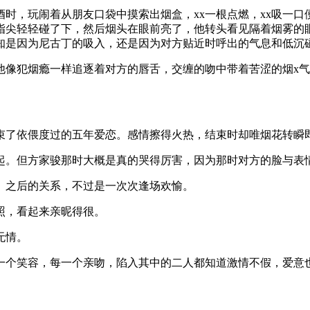
时，玩闹着从朋友口袋中摸索出烟盒，xx一根点燃，xx吸一
指尖轻轻碰了下，然后烟头在眼前亮了，他转头看见隔着烟雾的
知是因为尼古丁的吸入，还是因为对方贴近时呼出的气息和低沉
他像犯烟瘾一样追逐着对方的唇舌，交缠的吻中带着苦涩的烟x
束了依偎度过的五年爱恋。感情擦得火热，结束时却唯烟花转瞬
起。但方家骏那时大概是真的哭得厉害，因为那时对方的脸与表
。之后的关系，不过是一次次逢场欢愉。
照，看起来亲昵得很。
无情。
一个笑容，每一个亲吻，陷入其中的二人都知道激情不假，爱意