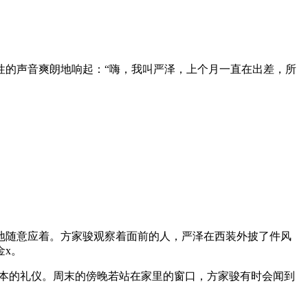
性的声音爽朗地响起：“嗨，我叫严泽，上个月一直在出差，所
地随意应着。方家骏观察着面前的人，严泽在西装外披了件风
金x。
最基本的礼仪。周末的傍晚若站在家里的窗口，方家骏有时会闻到