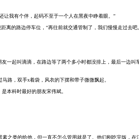
声还让我有个伴，起码不至于一个人在黑夜中睁着眼。”
一段距离的路边停车位，“再往前就交通管制了，我们慢慢走过去吧
与朋友一起叫滴滴，在路边等了两个多小时都没排上，最后一边叫
过马路，双手x着袋，风衣的下摆和带子微微飘起。
，是本科时最好的朋友宋伟斌。
黑素之类的给他，但一直不怎么管用就是了。他们刚吃完饭，在