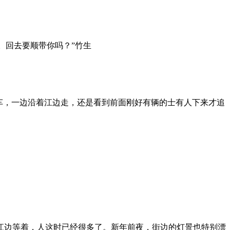
。回去要顺带你吗？”竹生
车，一边沿着江边走，还是看到前面刚好有辆的士有人下来才追
江边等着，人这时已经很多了。新年前夜，街边的灯景也特别漂