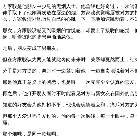
方家骏是他朋友中少见的无烟人士。他曾经也好奇过，一次喝酒
伸手取下了他刚再次放在唇边的烟。方家骏察觉嘴唇被对方的
么，方家骏清晰地听见自己的心跳一下一下地加速跳动着，不
那次，方家骏没感受到吸烟的愉悦感，却爱上了接吻的感觉，
身，听着彼此的喘息声渐渐急促。
之后，朋友变成了男朋友。
但在方家骏认为两人能就此奔向未来时，关系却戛然而止，结
分手是对方提的，离别时一边紧拥着他，一边自责地说着对不
那是他真正意义上的初恋，也是唯一一次完完全全认真的恋爱
再之后，他打开朋友圈时不时能看见对方与新女友在国外的合
知道的好友会为他打抱不平，他也会玩笑着应和，痛斥对方的
但那个人爱过吗？爱过的。他的每一次触碰，每一个眼神，每
痛。
那个烟味，是同一款烟啊。