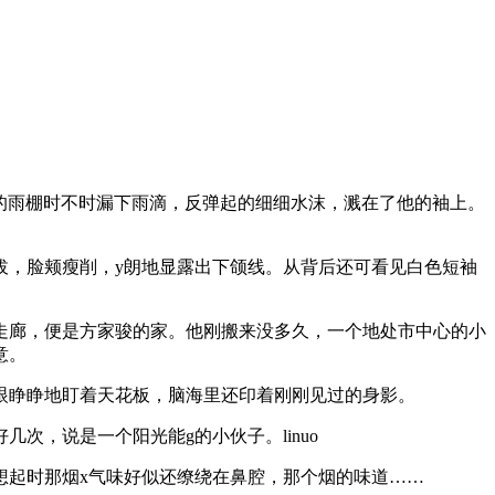
的雨棚时不时漏下雨滴，反弹起的细细水沫，溅在了他的袖上。
。
拔，脸颊瘦削，y朗地显露出下颌线。从背后还可看见白色短袖
走廊，便是方家骏的家。他刚搬来没多久，一个地处市中心的小
意。
眼睁睁地盯着天花板，脑海里还印着刚刚见过的身影。
，说是一个阳光能g的小伙子。linuo
想起时那烟x气味好似还缭绕在鼻腔，那个烟的味道……