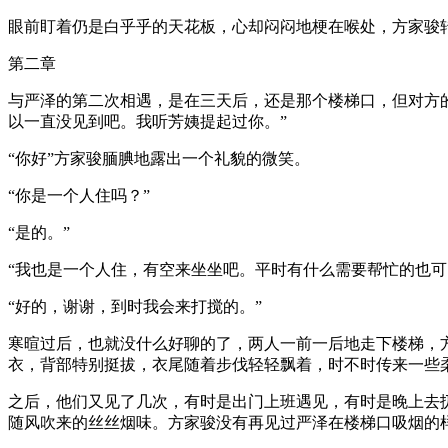
眼前盯着仍是白乎乎的天花板，心却闷闷地梗在喉处，方家骏
第二章
与严泽的第二次相遇，是在三天后，还是那个楼梯口，但对方
以一直没见到吧。我听芳姨提起过你。”
“你好”方家骏腼腆地露出一个礼貌的微笑。
“你是一个人住吗？”
“是的。”
“我也是一个人住，有空来坐坐吧。平时有什么需要帮忙的也可
“好的，谢谢，到时我会来打搅的。”
寒暄过后，也就没什么好聊的了，两人一前一后地走下楼梯，
衣，背部特别挺拔，衣尾随着步伐轻轻飘着，时不时传来一些
之后，他们又见了几次，有时是出门上班遇见，有时是晚上去扔
随风吹来的丝丝烟味。方家骏没有再见过严泽在楼梯口吸烟的