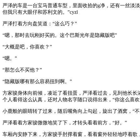
严泽的车是一台宝马普通车型，里面收拾的g净，还有一丝淡淡
但我只有大眼仔和苏利文的。”cyzl
严泽打着方向盘笑道：“这么巧？”
“嗯，那时去玩刚好买的。这个巴斯光年是隐藏版吧”
“大概是吧，你喜欢？”
“嗯。”
“那怎么不买他？”
“隐藏版哪有那么容易扭到啊。”
方家骏身体向前倾，凑近了看扭蛋，严泽看过去，见到他长长
个人看得这么认真，还对人物名字随口说得出来，“你这么喜欢
小鹿般的眼睛转了过来，随后嘴角向上勾起，旋出了酒窝，“不
严泽看着方家骏微微地笑了下，才转头看着前方，“好。”
车厢内安静下来，方家骏手肘撑着窗，看着窗外轻轻地哼着歌