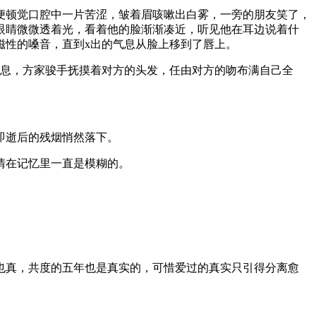
口便顿觉口腔中一片苦涩，皱着眉咳嗽出白雾，一旁的朋友笑了，
眼睛微微透着光，看着他的脸渐渐凑近，听见他在耳边说着什
磁性的嗓音，直到x出的气息从脸上移到了唇上。
气息，方家骏手抚摸着对方的头发，任由对方的吻布满自己全
即逝后的残烟悄然落下。
情在记忆里一直是模糊的。
也真，共度的五年也是真实的，可惜爱过的真实只引得分离愈