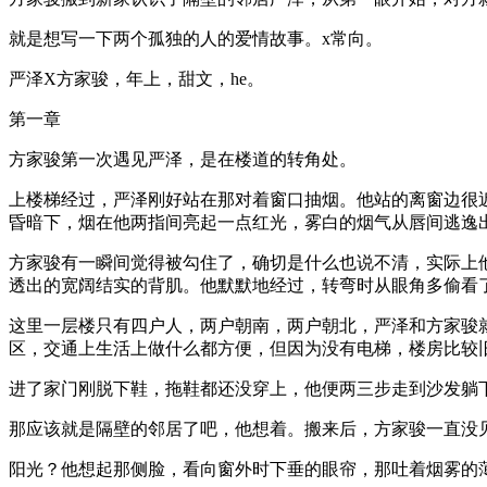
就是想写一下两个孤独的人的爱情故事。x常向。
严泽X方家骏，年上，甜文，he。
第一章
方家骏第一次遇见严泽，是在楼道的转角处。
上楼梯经过，严泽刚好站在那对着窗口抽烟。他站的离窗边很
昏暗下，烟在他两指间亮起一点红光，雾白的烟气从唇间逃逸
方家骏有一瞬间觉得被勾住了，确切是什么也说不清，实际上
透出的宽阔结实的背肌。他默默地经过，转弯时从眼角多偷看
这里一层楼只有四户人，两户朝南，两户朝北，严泽和方家骏
区，交通上生活上做什么都方便，但因为没有电梯，楼房比较
进了家门刚脱下鞋，拖鞋都还没穿上，他便两三步走到沙发躺
那应该就是隔壁的邻居了吧，他想着。搬来后，方家骏一直没见
阳光？他想起那侧脸，看向窗外时下垂的眼帘，那吐着烟雾的