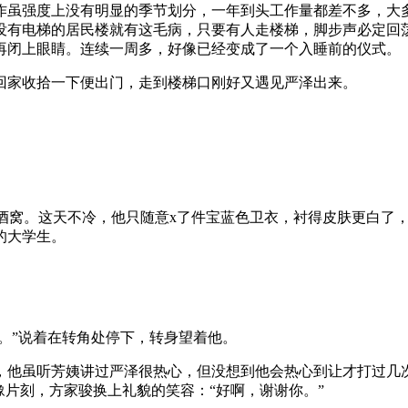
作虽强度上没有明显的季节划分，一年到头工作量都差不多，大
没有电梯的居民楼就有这毛病，只要有人走楼梯，脚步声必定回
再闭上眼睛。连续一周多，好像已经变成了一个入睡前的仪式。
回家收拾一下便出门，走到楼梯口刚好又遇见严泽出来。
的酒窝。这天不冷，他只随意x了件宝蓝色卫衣，衬得皮肤更白了
的大学生。
吧。”说着在转角处停下，转身望着他。
，他虽听芳姨讲过严泽很热心，但没想到他会热心到让才打过几
豫片刻，方家骏换上礼貌的笑容：“好啊，谢谢你。”