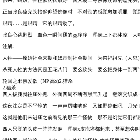
供果、蜡烛、香柱依次摆放好，四人朝三尊佛像虔诚的磕完头
正当张良磕完头抬起仰望佛像时，不对劲的感觉愈加明显，觉
眼睛……是眼睛，它的眼睛动了。
张良心跳剧烈，血色一瞬间褪的gg净净，浑身上下都冰凉，大喊
注解:
人牲——原始社会末期和奴隶制社会期间，为祭祀祖先（人鬼
杀死人牲的方法真是五花八门：要么砍头，要么把身体一剖两半
轮回之邪佛爱欲（NP 高x)2.猎杀
2.猎杀
四人拔腿就往庙外跑，外面四周不断有黑气升起，翻滚交织成
这夜注定是不平静的，一声声厉啸响起，又如野兽低吼，月光
这就是他们来进庙之前看见的那三个怪物，那不是幻觉它们都
四人只觉的头皮一阵阵发麻，浑身x皮疙瘩都起来，甚至想尖