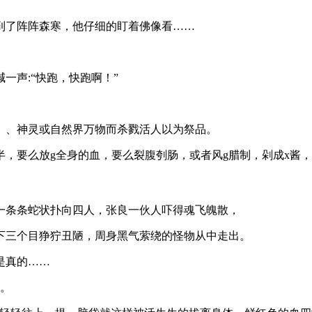
。
到了阵阵森寒，他仔细的盯着佛像看……
一声:“快跑，快跑啊！”
）、神灵或自然界万物而杀戮活人以为祭品。
，要么放g全身的血，要么裂腹刳肠，或者风g腊制，剁成x酱
一条条蛇状扑向四人，张良一伙人吓得魂飞魄散，
下三个目狰狞丑陋，周身黑气萦绕的怪物从中走出。
是真的……
叫。