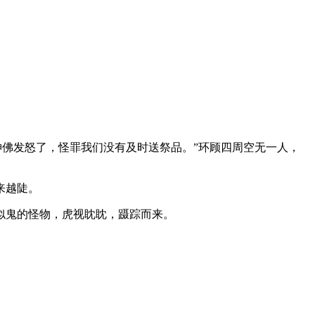
神佛发怒了，怪罪我们没有及时送祭品。”环顾四周空无一人，
来越陡。
似鬼的怪物，虎视眈眈，蹑踪而来。