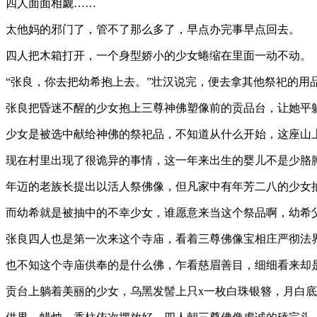
四人面面相觑……
太他妈的邪门了，管不了那么多了，早点办完事早点回去。
四人把木箱打开，一个身型娇小的少女蜷缩在里面一动不动。
“张良，你去把幼希抱上去。”壮汉说完，便去拿其他祭祀的用
张良把昏迷不醒的少女抱上三尊神佛塑像前的贡品台，让她平躺
少女是被选中献给神佛的祭祀品，不知道从什么开始，这座山
现在村里出现了很诡异的事情，这一年来出生的婴儿不是少胳
年迈的老族长提出以活人祭佛像，但凡家中有年芳二八的少女
而幼希就是被抽中的不幸少女，谁愿意来当这个祭品啊，幼希
张良四人也是第一次来这个寺庙，看着三尊佛像宝相庄严彻法
也不知这个寺庙供奉的是什么佛，乍看慈眉善目，细细看来却
贡台上躺着美丽的少女，乌黑发髻上只x一枚白珠银簪，月白