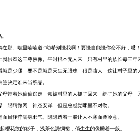
品。
在那。嘴里喃喃道:“幼希别怪我啊！要怪自能怪你命不好，哎！
上就供奉这三尊佛像。平时根本无人来，只有村里的族长每三年
膊就是少腿，要不是就是天生无眼珠，很是骇人，这让村子里的
抽签决定谁来当祭品。
父母带着她偷偷逃走，却被村里的人抓了回来，绑了她的父母，
界，眼睛微闭，神态安详，但是总感觉哪里不对劲。
是面目狰狞满身邪气。隐隐透着一股让人不寒而栗冷意。
底起樱花纹的衫子，浅茶色潞绸裙，俏生生的像睡着一般。