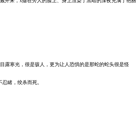
溅开来，x撒在旁人的脸上、身上渲染了黑暗的深夜充满了艳丽
，目露寒光，很是骇人，更为让人恐惧的是那蛇的蛇头很是怪
不忍睹，绞杀而死。