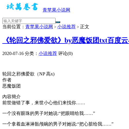
青苹果小说网
当前位置：
青苹果小说网
小说推荐
正文
>
>
《轮回之邪佛爱欲》by恶魔饭团txt百度
2020-07-16
分类：
小说推荐
评论(0)
轮回之邪佛爱欲（NP 高x)
作者
恶魔饭团
內容簡介
前世做错了事，来世小心他们来找你……
一个没有眼珠的男子对她说:“把眼睛给我……”
一个拿着血淋淋骷颅碗的男子对她说:“把心脏给我……”