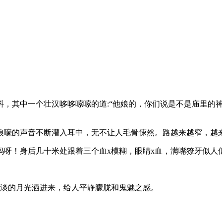
，其中一个壮汉哆哆嗦嗦的道:“他娘的，你们说是不是庙里的
狼嚎的声音不断灌入耳中，无不让人毛骨悚然。路越来越窄，越
妈呀！身后几十米处跟着三个血x模糊，眼睛x血，满嘴獠牙似人
淡淡的月光洒进来，给人平静朦胧和鬼魅之感。