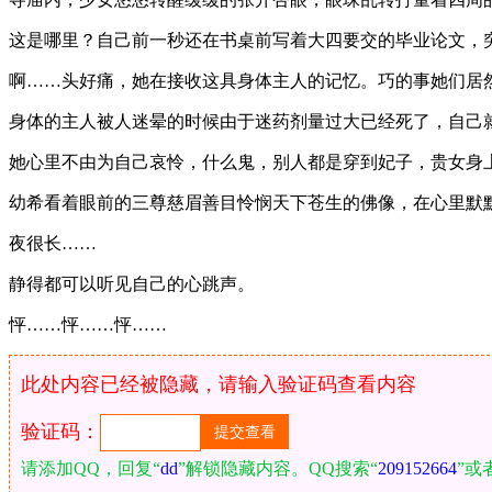
这是哪里？自己前一秒还在书桌前写着大四要交的毕业论文，
啊……头好痛，她在接收这具身体主人的记忆。巧的事她们居
身体的主人被人迷晕的时候由于迷药剂量过大已经死了，自己
她心里不由为自己哀怜，什么鬼，别人都是穿到妃子，贵女身
幼希看着眼前的三尊慈眉善目怜悯天下苍生的佛像，在心里默默
夜很长……
静得都可以听见自己的心跳声。
怦……怦……怦……
此处内容已经被隐藏，请输入验证码查看内容
验证码：
请添加QQ，回复“
dd
”解锁隐藏内容。QQ搜索“
209152664
”或