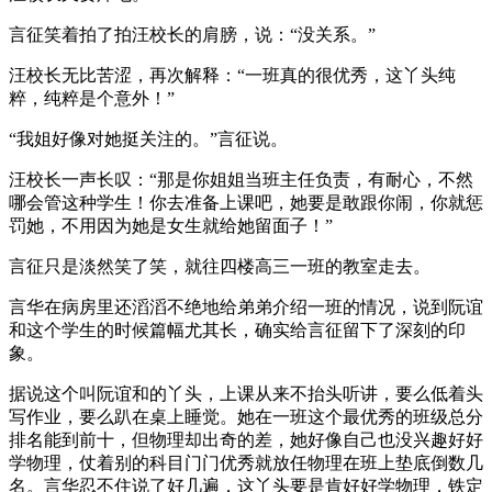
言征笑着拍了拍汪校长的肩膀，说：“没关系。”
汪校长无比苦涩，再次解释：“一班真的很优秀，这丫头纯
粹，纯粹是个意外！”
“我姐好像对她挺关注的。”言征说。
汪校长一声长叹：“那是你姐姐当班主任负责，有耐心，不然
哪会管这种学生！你去准备上课吧，她要是敢跟你闹，你就惩
罚她，不用因为她是女生就给她留面子！”
言征只是淡然笑了笑，就往四楼高三一班的教室走去。
言华在病房里还滔滔不绝地给弟弟介绍一班的情况，说到阮谊
和这个学生的时候篇幅尤其长，确实给言征留下了深刻的印
象。
据说这个叫阮谊和的丫头，上课从来不抬头听讲，要么低着头
写作业，要么趴在桌上睡觉。她在一班这个最优秀的班级总分
排名能到前十，但物理却出奇的差，她好像自己也没兴趣好好
学物理，仗着别的科目门门优秀就放任物理在班上垫底倒数几
名。言华忍不住说了好几遍，这丫头要是肯好好学物理，铁定