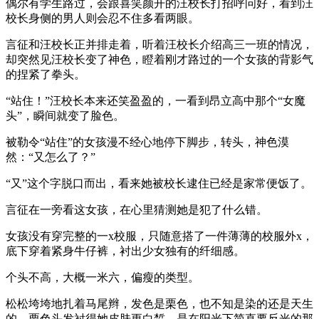
偶尔有学生路过，会跟喜笑颜开的汪校长打招呼问好，看到汪
校长身侧的男人则会忍不住多看两眼。
言征和汪校长正并排走着，听着汪校长介绍高三一班的情况，
却突然见汪校长变了神色，瞪着刚才路过的一个女孩的背影气
的捏紧了拳头。
“站住！”汪校长本来还笑盈盈的，一看到昂立高中那个“女魔
头”，瞬间就变了脸色。
被勒令“站住”的女孩漫不经心地停下脚步，转头，神色漠
然：“又怎么了？”
“又”这个字脱口而出，看来她被校长逮住已经是家常便饭了。
言征在一旁看这女孩，在心里猜测她是犯了什么错。
女孩没有穿完整的一x校服，只随意搭了一件薄薄的校服外x，
底下穿着紧身牛仔裤，衬出少女独有的纤细感。
个头不高，大概一米六，偏瘦的类型。
松松垮垮地扎着马尾辫，发色是栗色，也不知是染的还是天生
的。栗色头发衬得她皮肤更白皙，是在阳光下简直要反光的那