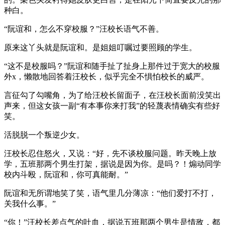
种白。
“阮谊和，怎么不穿校服？”汪校长语气不善。
原来这丫头就是阮谊和。是姐姐叮嘱过要照顾的学生。
“这不是校服吗？”阮谊和随手扯了扯身上那件过于宽大的校服
外x，懒散地回答着汪校长，似乎完全不惧怕校长的威严。
言征勾了勾嘴角，为了给汪校长留面子，在汪校长面前没笑出
声来，但这女孩一副“有本事你来打我”的轻蔑表情确实有些好
笑。
活脱脱一个叛逆少女。
汪校长忍住怒火，又说：“好，先不谈校服问题。昨天晚上放
学，五班那两个男生打架，据说是因为你。是吗？！煽动同学
校内斗殴，阮谊和，你可真能耐。”
阮谊和无所谓地笑了笑，语气里几分薄凉：“他们爱打不打，
关我什么事。”
“你！”汪校长差点气的吐血，据说五班那两个男生是情敌，都