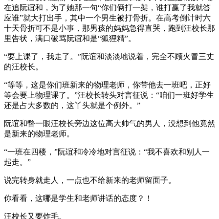
在追阮谊和，为了她那一句“你们俩打一架，谁打赢了我就答
应谁”就大打出手，其中一个男生被打骨折。在高考倒计时六
十天骨折可不是小事，那男孩的妈妈急得直哭，跑到汪校长那
里告状，满口破骂阮谊和是“狐狸精”。
“要上课了，我走了。”阮谊和淡淡地说着，完全不顾火冒三丈
的汪校长。
“等等，这是你们班新来的物理老师，你带他去一班吧，正好
等会要上物理课了。”汪校长转头对言征说：“咱们一班好学生
还是占大多数的，这丫头就是个例外。”
阮谊和瞥一眼汪校长旁边这位高大帅气的男人，没想到他竟然
是新来的物理老师。
“一班在四楼，”阮谊和冷冷地对言征说：“我不喜欢和别人一
起走。”
说完转身就走人，一点也不给新来的老师留面子。
你看看，这哪是学生和老师讲话的态度？！
汪校长又要炸毛。