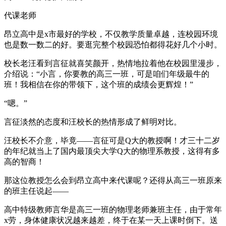
代课老师
昂立高中是x市最好的学校，不仅教学质量卓越，连校园环境
也是数一数二的好。要逛完整个校园恐怕都得花好几个小时。
校长老汪看到言征就喜笑颜开，热情地拉着他在校园里漫步，
介绍说：“小言，你要教的高三一班，可是咱们年级最牛的
班！我相信在你的带领下，这个班的成绩会更辉煌！”
“嗯。”
言征淡然的态度和汪校长的热情形成了鲜明对比。
汪校长不介意，毕竟——言征可是Q大的教授啊！才三十二岁
的年纪就当上了国内最顶尖大学Q大的物理系教授，这得有多
高的智商！
那这位教授怎么会到昂立高中来代课呢？还得从高三一班原来
的班主任说起——
高中特级教师言华是高三一班的物理老师兼班主任，由于常年
x劳，身体健康状况越来越差，终于在某一天上课时倒下。送