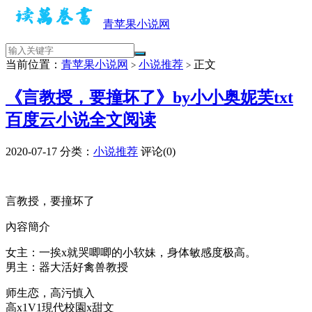
青苹果小说网
当前位置：
青苹果小说网
小说推荐
正文
>
>
《言教授，要撞坏了》by小小奥妮芙txt
百度云小说全文阅读
2020-07-17
分类：
小说推荐
评论(0)
言教授，要撞坏了
內容簡介
女主：一挨x就哭唧唧的小软妹，身体敏感度极高。
男主：器大活好禽兽教授
师生恋，高污慎入
高x1V1現代校園x甜文