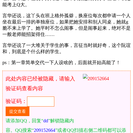
能考上Q大。
言华还说，这丫头在班上格外孤僻，换座位每次都申请一个人
坐在最后一排的单独座位，如果把她安排和别人同桌，她就g
脆不来上学了。她平时不怎么闹事，但是闹事起来，绝对不是
一般老师能招架得住……
言华还说了一大堆关于学生的事，言征当时就好奇，这个阮谊
和，到底是个什么样的学生。
ps：第一章简单交代一下人设啥的，后面就开始高能了！
此处内容已经被隐藏，请输入
验证码查看内容
验证码：
请添加QQ，回复“
dd
”解锁隐藏内
容。QQ搜索“
209152664
”或者QQ扫描右侧二维码都可以添