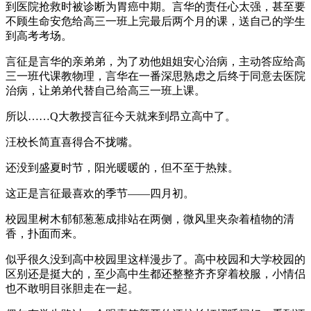
到医院抢救时被诊断为胃癌中期。言华的责任心太强，甚至要
不顾生命安危给高三一班上完最后两个月的课，送自己的学生
到高考考场。
言征是言华的亲弟弟，为了劝他姐姐安心治病，主动答应给高
三一班代课教物理，言华在一番深思熟虑之后终于同意去医院
治病，让弟弟代替自己给高三一班上课。
所以……Q大教授言征今天就来到昂立高中了。
汪校长简直喜得合不拢嘴。
还没到盛夏时节，阳光暖暖的，但不至于热辣。
这正是言征最喜欢的季节——四月初。
校园里树木郁郁葱葱成排站在两侧，微风里夹杂着植物的清
香，扑面而来。
似乎很久没到高中校园里这样漫步了。高中校园和大学校园的
区别还是挺大的，至少高中生都还整整齐齐穿着校服，小情侣
也不敢明目张胆走在一起。