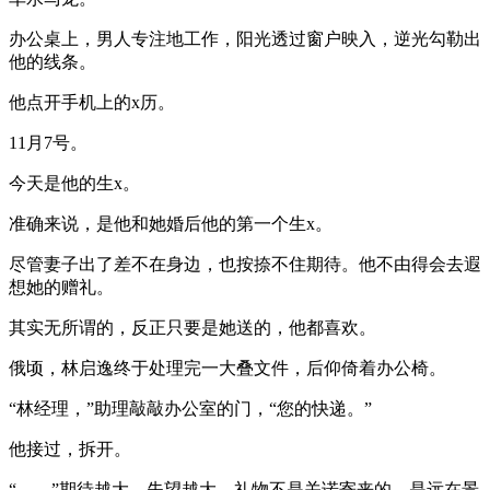
办公桌上，男人专注地工作，阳光透过窗户映入，逆光勾勒出
他的线条。
他点开手机上的x历。
11月7号。
今天是他的生x。
准确来说，是他和她婚后他的第一个生x。
尽管妻子出了差不在身边，也按捺不住期待。他不由得会去遐
想她的赠礼。
其实无所谓的，反正只要是她送的，他都喜欢。
俄顷，林启逸终于处理完一大叠文件，后仰倚着办公椅。
“林经理，”助理敲敲办公室的门，“您的快递。”
他接过，拆开。
“……”期待越大，失望越大。礼物不是关诺寄来的，是远在景