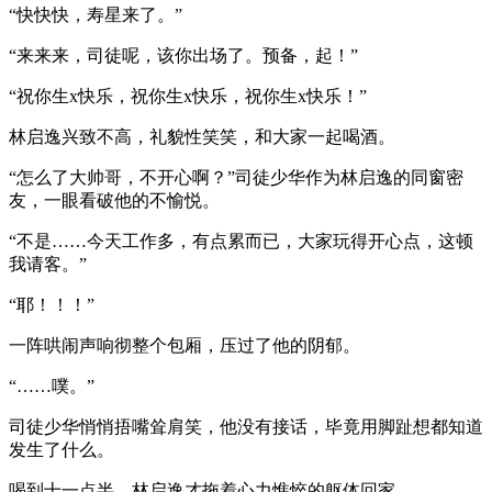
“快快快，寿星来了。”
“来来来，司徒呢，该你出场了。预备，起！”
“祝你生x快乐，祝你生x快乐，祝你生x快乐！”
林启逸兴致不高，礼貌性笑笑，和大家一起喝酒。
“怎么了大帅哥，不开心啊？”司徒少华作为林启逸的同窗密
友，一眼看破他的不愉悦。
“不是……今天工作多，有点累而已，大家玩得开心点，这顿
我请客。”
“耶！！！”
一阵哄闹声响彻整个包厢，压过了他的阴郁。
“……噗。”
司徒少华悄悄捂嘴耸肩笑，他没有接话，毕竟用脚趾想都知道
发生了什么。
喝到十一点半，林启逸才拖着心力憔悴的躯体回家。