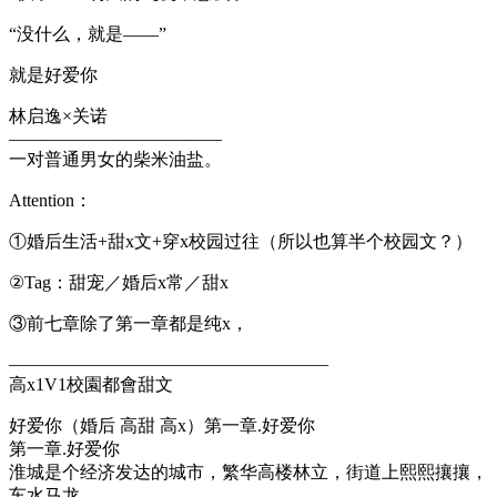
“没什么，就是——”
就是好爱你
林启逸×关诺
————————————
一对普通男女的柴米油盐。
Attention：
①婚后生活+甜x文+穿x校园过往（所以也算半个校园文？）
②Tag：甜宠／婚后x常／甜x
③前七章除了第一章都是纯x，
——————————————————
高x1V1校園都會甜文
好爱你（婚后 高甜 高x）第一章.好爱你
第一章.好爱你
淮城是个经济发达的城市，繁华高楼林立，街道上熙熙攘攘，
车水马龙。