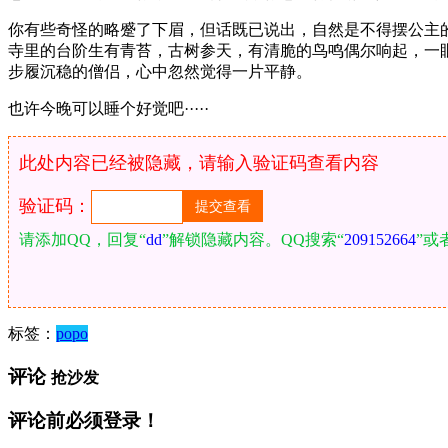
你有些奇怪的略蹙了下眉，但话既已说出，自然是不得摆公主
寺里的台阶生有青苔，古树参天，有清脆的鸟鸣偶尔响起，一
步履沉稳的僧侣，心中忽然觉得一片平静。
也许今晚可以睡个好觉吧·····
此处内容已经被隐藏，请输入验证码查看内容
验证码：
请添加QQ，回复“
dd
”解锁隐藏内容。QQ搜索“
209152664
”或
标签：
popo
评论
抢沙发
评论前必须登录！