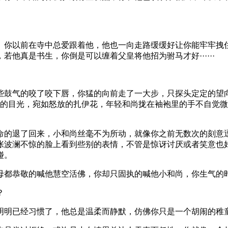
。你以前在寺中总爱跟着他，他也一向走路缓缓好让你能牢牢拽
他真是书生，你倒是可以缠着父皇将他招为驸马才好······
些鼓气的咬了咬下唇，你猛的向前走了一大步，只探头定定的望
挚的目光，宛如怒放的扎伊花，年轻和尚拢在袖袍里的手不自觉
命的退了回来，小和尚丝毫不为所动，就像你之前无数次的刻意
张波澜不惊的脸上看到些别的表情，不管是惊讶讨厌或者笑意也
碰。
母都恭敬的喊他慧空活佛，你却只固执的喊他小和尚，你生气的
？
明明已经习惯了，他总是温柔而静默，仿佛你只是一个胡闹的稚