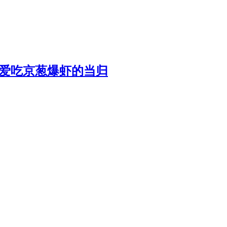
y爱吃京葱爆虾的当归