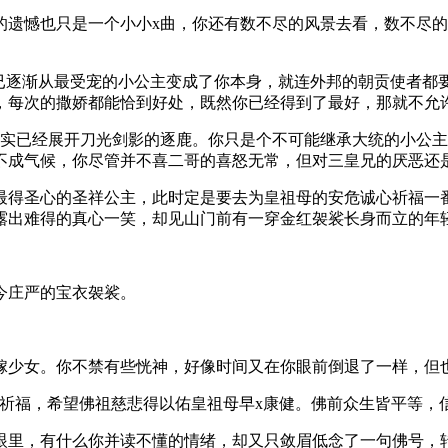
的遗憾也只是一个小小x曲，你还有数不尽的风景去看，数不尽
”已逐渐从最受宠的小公主变成了你本身，就连外邦的朝贡使者都
，每次的撒娇都能恰到好处，既然你已经得到了最好，那就不允
其实已经展开刀光剑影的逐鹿。你只是个不可能继承大统的小公
不成气候，你尽管并不喜二哥的喜怒无常，但对三皇兄的厌恶还
最得圣心的圣祥公主，此时定是要去为皇祖母的安危诚心祈福一
露出难得的真心一笑，却见山门前有一穿金红袈裟长身而立的年
今庄严的宝衣袈裟。
嫁少女。你不禁有些恍神，好像时间又在你眼前倒退了一样，但
祈福，希望佛祖慈悲得以佑皇祖母早x康健。佛前众生皆平等，
眼里，有什么你并读不懂的情绪，却又只敛眉低念了一句佛号，