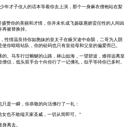
的少年才子佳人的话本等着你去上演，那个一身麻衣僧袍站在梨
要盛赞你的美丽和才情，你并未长成飞扬跋扈娇蛮任性的人间凶
许再被替换掉。
主，性情温良待你如胞妹的皇太子在赈灾途中命陨，二哥为人阴
是使你暗暗站队，你的砝码也只有皇祖母和父皇的偏爱而已。
番的。马车行过蜿蜒的山路，林山如海，一望碧波，难得远离皇
轻僧侣，低头双手合十向你行了一记佛礼，似乎等待你已多时。
也只是一瞬，你恭敬的向活佛行了一礼：
信女也不敢端天家圣威，一切从简即可。”
转身离去。