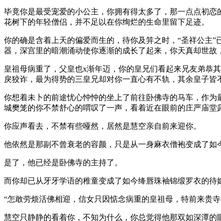
毕竟你是最受宠爱的小公主，你拥有得太多了，那一点点初恋
花树下的年轻僧侣，并不足以在你绚烂的生命里留下足迹。
你的确是含着上天的偏爱而生的，待你及笄之时，“圣祥公主
器，深宫里的暗潮涌动使你逐渐的成长了起来，你天真却世故
皇祖母病重了，父皇也x渐年迈，你的皇兄们看起来兄友弟恭
戾狡诈，最为得势的三皇兄却对你一直心有不轨，其余皇子皆
你想着未卜的前途忧心忡忡的坐上了前往卧佛寺的马车，作为
城樊笼的你不禁舒心的喟叹了一声，看着近在眼前的庄严庙堂
你应声看去，不禁有些哑然，居然是慧空亲自前来迎你。
他依然是那副不曾衰老的容颜，只是从一身麻衣僧袍变成了如
是了，他已经是卧佛寺的主持了。
而你却已从牙牙学语的稚童变成了如今绛唇珠袖锦缎罗衣的待
“怎敢劳烦活佛相迎，信女只因惦念病重的皇祖母，特前来贵寺
慧空只静静的看着你，不知为什么，你总觉得他那双如深潭的