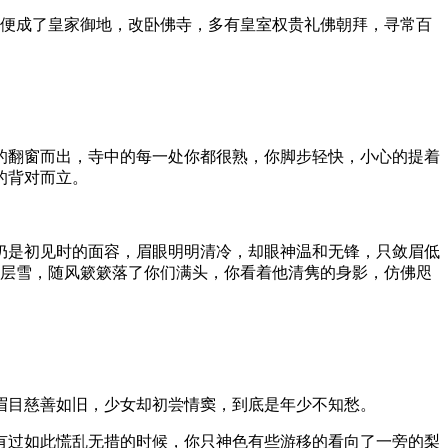
庙便成了皇家御地，改卧佛寺，多有皇室权贵礼佛朝拜，寻常百
的翻窗而出，寺中的每一处你都很熟，你脚步轻快，小心的提着
的背对而立。
仍是初见时的面容，眉眼明明清冷，却眼神温和无锋，只敛眉低
层层雪，随风簌簌落了你们满头，你看着他清隽的身影，仿佛咫
眉目慈善如旧，少女却初尝情窦，到底是年少不知愁。
有过如此慌乱无措的时候，你只神色有些游移的看向了一旁的梨