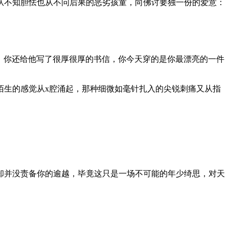
从不知胆怯也从不问后果的恶劣孩童，向佛讨要独一份的爱意：
台，你还给他写了很厚很厚的书信，你今天穿的是你最漂亮的一件
陌生的感觉从x腔涌起，那种细微如毫针扎入的尖锐刺痛又从指
。
却并没责备你的逾越，毕竟这只是一场不可能的年少绮思，对天