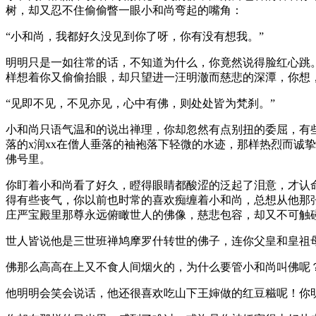
树，却又忍不住偷偷瞥一眼小和尚弯起的嘴角：
“小和尚，我都好久没见到你了呀，你有没有想我。”
明明只是一如往常的话，不知道为什么，你竟然说得脸红心跳
样想着你又偷偷抬眼，却只望进一汪明澈而慈悲的深潭，你想，若
“见即不见，不见亦见，心中有佛，则处处皆为梵刹。”
小和尚只语气温和的说出禅理，你却忽然有点别扭的委屈，有
落的x润xx在僧人垂落的袖袍落下轻微的水迹，那样热烈而诚
佛号里。
你盯着小和尚看了好久，瞪得眼睛都酸涩的泛起了泪意，才认
得有些丧气，你以前也时常的喜欢痴缠着小和尚，总想从他那
庄严宝殿里那尊永远俯瞰世人的佛像，慈悲包容，却又不可触
世人皆说他是三世班禅鸠摩罗什转世的佛子，连你父皇和皇祖
佛那么高高在上又不食人间烟火的，为什么要管小和尚叫佛呢
他明明会笑会说话，他还很喜欢吃山下王婶做的红豆糍呢！你