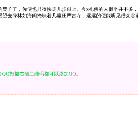
的架子了，你便也只得快走几步跟上。今x礼佛的人似乎并不多
眼望去绿林如海间掩映着几座庄严古寺，远远的便能听见僧众念
者QQ扫描右侧二维码都可以添加QQ。