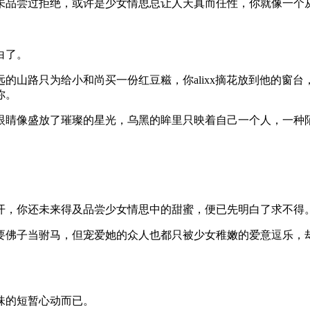
未品尝过拒绝，或许是少女情思总让人天真而任性，你就像一个
白了。
的山路只为给小和尚买一份红豆糍，你alixx摘花放到他的窗
你。
眼睛像盛放了璀璨的星光，乌黑的眸里只映着自己一个人，一种
开，你还未来得及品尝少女情思中的甜蜜，便已先明白了求不得
要佛子当驸马，但宠爱她的众人也都只被少女稚嫩的爱意逗乐，
味的短暂心动而已。