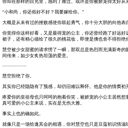
你却在那样的目光里，感到了难过。或许是你被娇宠得太好从
“小和尚，你还俗好不好？我要嫁给你。”
大概是从未有过的挫败感使你鼓起勇气，你十分大胆的向他表
你觉得你这样好看，又是最得宠的公主，你还曾经跑了好远好远
裙子，还有精心描绘了很久的桃花妆，即便是佛也舍不得拒绝
慧空被少女甜蜜的请求愣了一瞬，那双总是热烈而充满新奇的
间传来，如少女炙热坦荡的爱意。
·················
慧空拒绝了你。
其实你已经隐隐有了预感，却仍旧难以释怀。他是你的情窦初
疼爱你的皇祖母也只呵呵的抱着你笑，被娇宠的小公主居然想
真可爱的小公主来说，实在是无伤大雅。
事实上也的确如此。
就像只是一场恰逢其会的相遇，你对慧空也只是豆蔻初识情滋