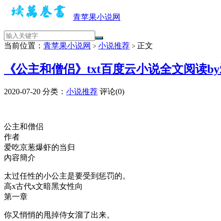
青苹果小说网
当前位置：
青苹果小说网
小说推荐
正文
>
>
《公主和僧侣》txt百度云小说全文阅读b
2020-07-20
分类：
小说推荐
评论(0)
公主和僧侣
作者
爱吃京葱爆虾的当归
內容簡介
太过任性的小公主是要受到惩罚的。
高x古代x文暗黑女性向
第一章
你又悄悄的甩掉侍女溜了出来。