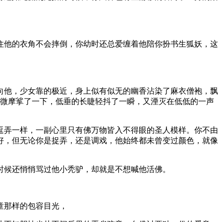
住他的衣角不会摔倒，你幼时还总爱缠着他陪你扮书生狐妖，这
向他，少女靠的极近，身上似有似无的幽香沾染了麻衣僧袍，飘
微微摩挲了一下，低垂的长睫轻抖了一瞬，又湮灭在低低的一声
逗弄一样，一副心里只有佛万物皆入不得眼的圣人模样。你不由
好，但无论你是捉弄，还是调戏，他始终都未曾变过颜色，就像
时候还悄悄骂过他小秃驴，却就是不想喊他活佛。
童那样的包容目光，