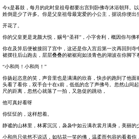
今x是暮鼓，每月的此时皇祖母都要出宫到卧佛寺沐浴朝拜。
姓倒是少了许多。你是父皇祖母最宠爱的小公主，据说你便出
开花了。
你的父皇更是龙颜大悦，赐号“圣祥”，小字舍利，概因你与佛
你在及笄后便被接回了宫中，这还是你入宫后第一次再回到寺
裙摆往后山跑去，层层叠叠的裙裾宛如淡青色的湖波在你脚下
“小和尚！小和尚！”
你扬起恣意的笑，声音里也是满满的欣喜，快步的跑到了他面
头看了看你，双手合十在x前，低低的念了声佛号。忽然山间
尺的距离，忽然心就落了一拍，又急促的跳动，
他可真好看呀
你怔怔的，这样想着。
静谧的山林里，林雾沉沉，袅袅中如云满衣裳月满身，美丽的
小和尚只依然不说话，如拈花一笑的佛，温柔而包容的看着你