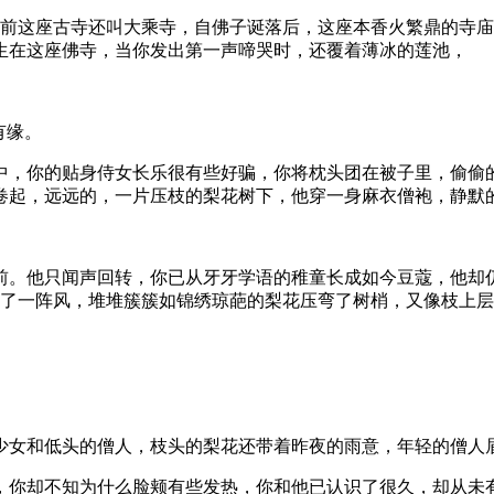
以前这座古寺还叫大乘寺，自佛子诞落后，这座本香火繁鼎的寺
生在这座佛寺，当你发出第一声啼哭时，还覆着薄冰的莲池，
有缘。
中，你的贴身侍女长乐很有些好骗，你将枕头团在被子里，偷偷
卷起，远远的，一片压枝的梨花树下，他穿一身麻衣僧袍，静默
前。他只闻声回转，你已从牙牙学语的稚童长成如今豆蔻，他却
起了一阵风，堆堆簇簇如锦绣琼葩的梨花压弯了树梢，又像枝上
少女和低头的僧人，枝头的梨花还带着昨夜的雨意，年轻的僧人
，你却不知为什么脸颊有些发热，你和他已认识了很久，却从未