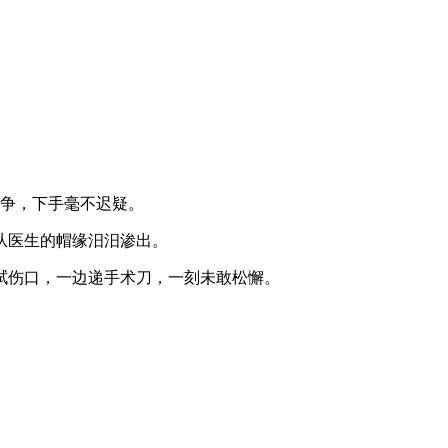
必争，下手毫不迟疑。
从医生的帽缘汨汨渗出。
拭伤口，一边递手术刀，一刻未敢松懈。
。