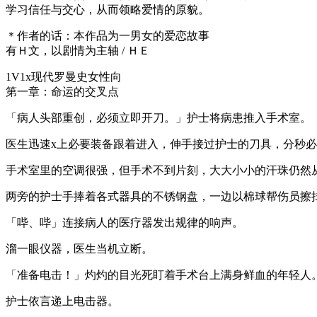
学习信任与交心，从而领略爱情的原貌。
＊作者的话：本作品为一男女的爱恋故事
有Ｈ文，以剧情为主轴 / ＨＥ
1V1x现代罗曼史女性向
第一章：命运的交叉点
「病人头部重创，必须立即开刀。」护士将病患推入手术室。
医生迅速x上必要装备跟着进入，伸手接过护士的刀具，分秒
手术室里的空调很强，但手术不到片刻，大大小小的汗珠仍然
两旁的护士手捧着各式器具的不锈钢盘，一边以棉球帮伤员擦
「哔、哔」连接病人的医疗器发出规律的响声。
溜一眼仪器，医生当机立断。
「准备电击！」灼灼的目光死盯着手术台上满身鲜血的年轻人
护士依言递上电击器。