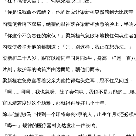
「杠！搞错人命了。」勾魂死者脱口而出。
「你是说我命不该绝？」他的反应让梁新桓突然感到无比庆幸
勾魂使者垮下双肩，绝望的眼神落在梁新桓焦急的脸上，半晌才
「你这个不负责任的家伙！」梁新桓气急败坏地拽住勾魂使者
勾魂使者挣开他的箍制道：「别，别这样，我正在想办法。」
梁新桓二十八岁，跟官以靖同年同月同x生，身高一样是ㄧ百
片刻，救护车的鸣笛声由远而近，朝他们而来。
梁新桓在急救室看着父亲为他忙得焦头烂耳，忍不住又问道：
「呵…...呵呵，我也急呀。除了会勾魂，我也不是万能的....
官以靖若度过这个劫难，那就得再等好几个十年。
除非他能够马上找到一个即将命丧x泉的人，出生年月x还必须
「哔~~」规律的医疗器材突然发出一声长鸣。