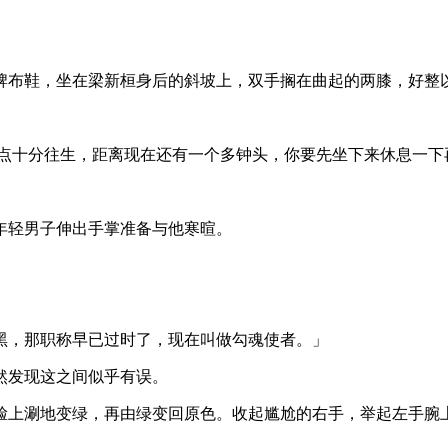
牌布鞋，坐在梁新桓身后的斜坡上，双手搁在曲起的两膝，好整
九点十分往生，距离现在还有一个多钟头，你要先坐下来休息一
年轻男子伸出手掌准备与他寒暄。
。
脸也不黑，那职称早已过时了，现在叫做勾魂使者。」
然发现这之间似乎有误。
脸上涮地变绿，再由绿变回原色。收起尴尬的右手，举起左手腕