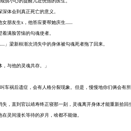
分。」护士戒慎小心的提醒几近恍惚的医生。
深深体会到真正死亡的意义。
友生x，他答应要帮她庆生......
瞪着满脸苦恼的勾魂使者。
....」梁新桓渐次消失中的身体被勾魂死者拖了回来。
。
体，与他的灵魂共存。」
那叫车祸后遗症，会有人格分裂现象。但是，慢慢地你们俩会有
消失，直到官以靖寿终正寝那一刻，灵魂离开身体才能重新拾回
他在灵间漫长等待的岁月，啥都不能做。