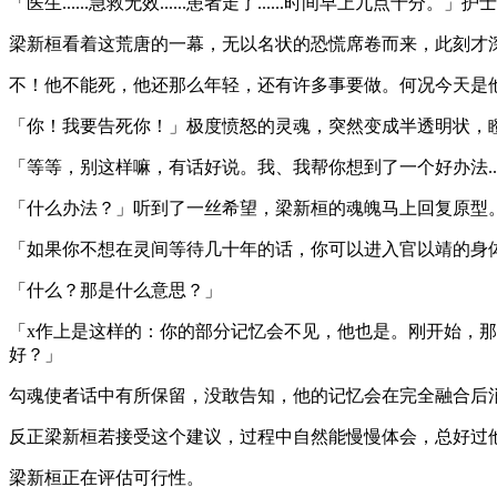
「医生......急救无效......患者走了......时间早上九点十
梁新桓看着这荒唐的一幕，无以名状的恐慌席卷而来，此刻才
不！他不能死，他还那么年轻，还有许多事要做。何况今天是他女朋
「你！我要告死你！」极度愤怒的灵魂，突然变成半透明状，
「等等，别这样嘛，有话好说。我、我帮你想到了一个好办法..
「什么办法？」听到了一丝希望，梁新桓的魂魄马上回复原型
「如果你不想在灵间等待几十年的话，你可以进入官以靖的身
「什么？那是什么意思？」
「x作上是这样的：你的部分记忆会不见，他也是。刚开始，
好？」
勾魂使者话中有所保留，没敢告知，他的记忆会在完全融合后
反正梁新桓若接受这个建议，过程中自然能慢慢体会，总好过
梁新桓正在评估可行性。