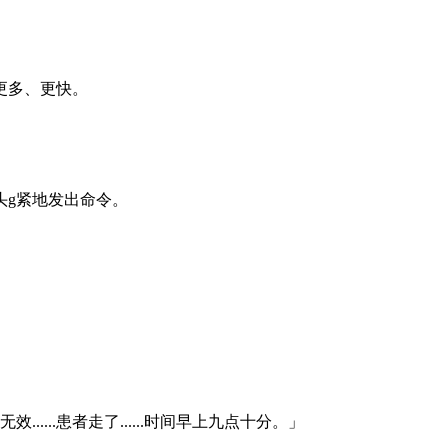
更多、更快。
头g紧地发出命令。
.....患者走了......时间早上九点十分。」