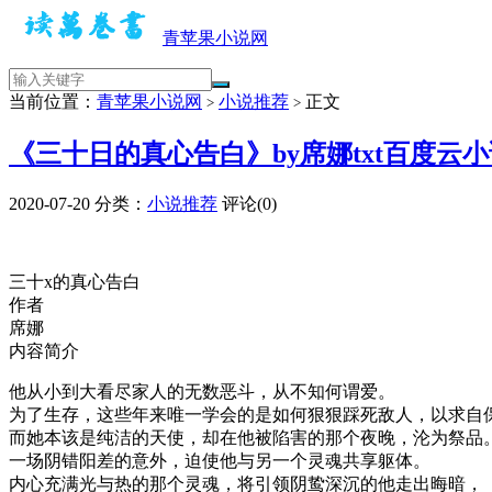
青苹果小说网
当前位置：
青苹果小说网
小说推荐
正文
>
>
《三十日的真心告白》by席娜txt百度云
2020-07-20
分类：
小说推荐
评论(0)
三十x的真心告白
作者
席娜
内容简介
他从小到大看尽家人的无数恶斗，从不知何谓爱。
为了生存，这些年来唯一学会的是如何狠狠踩死敌人，以求自
而她本该是纯洁的天使，却在他被陷害的那个夜晚，沦为祭品
一场阴错阳差的意外，迫使他与另一个灵魂共享躯体。
内心充满光与热的那个灵魂，将引领阴鸷深沉的他走出晦暗，