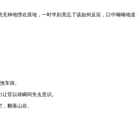
神地愣在原地，一时半刻竟忘了该如何反应，口中喃喃地道：「你
的煞车痕。
力让官以靖瞬间失去意识。
栏，翻落山谷。