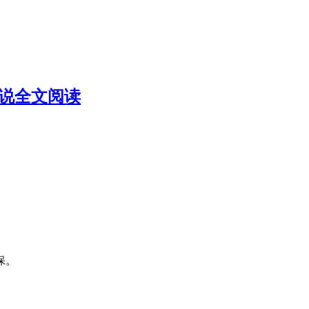
小说全文阅读
保。
。