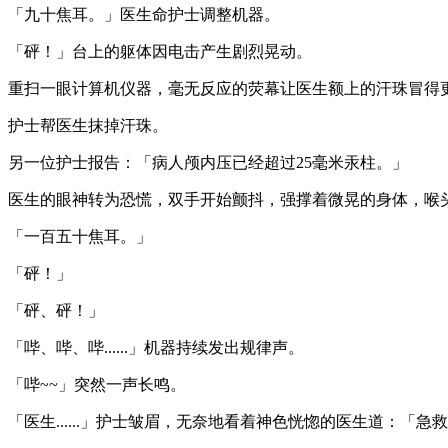
「九十焦耳。」医生命护士调整机器。
「砰！」台上的躯体因电击产生剧烈晃动。
重扫一眼计算机仪器，毫无反应的荧幕让医生额上的汗珠冒得
护士帮医生抹掉汗珠。
另一位护士报告：「病人颅内压已经超过25毫米汞柱。」
医生的眼神转为恐慌，双手开始颤抖，强撑着微晃的身体，喉
「一百五十焦耳。」
「砰！」
「砰、砰！」
「哔、哔、哔......」机器持续发出规律声。
「哔~~」突然一声长鸣。
「医生......」护士皱眉，无奈地看着神色恍惚的医生道：「急救无效.