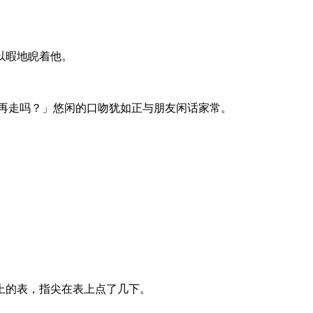
以暇地睨着他。
下再走吗？」悠闲的口吻犹如正与朋友闲话家常。
上的表，指尖在表上点了几下。