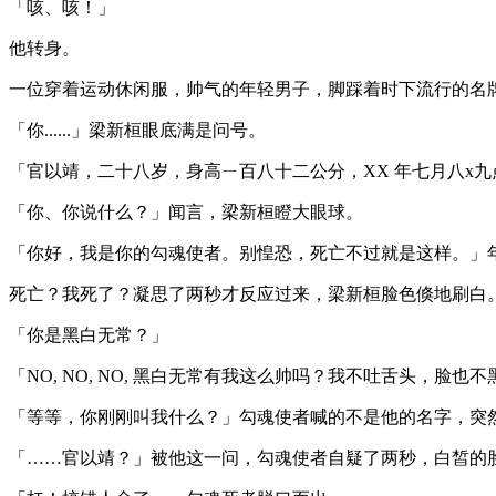
「咳、咳！」
他转身。
一位穿着运动休闲服，帅气的年轻男子，脚踩着时下流行的名
「你......」梁新桓眼底满是问号。
「官以靖，二十八岁，身高ㄧ百八十二公分，XX 年七月八x
「你、你说什么？」闻言，梁新桓瞪大眼球。
「你好，我是你的勾魂使者。别惶恐，死亡不过就是这样。」
死亡？我死了？凝思了两秒才反应过来，梁新桓脸色倏地刷白
「你是黑白无常？」
「NO, NO, NO, 黑白无常有我这么帅吗？我不吐舌头，
「等等，你刚刚叫我什么？」勾魂使者喊的不是他的名字，突
「……官以靖？」被他这一问，勾魂使者自疑了两秒，白皙的