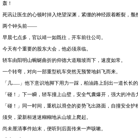
轰！
死讯让医生的心顿时掉入绝望深渊，紧绷的神经跟着断裂，颓然无
两个钟头前——
早晨七点多，官以靖一如既往，开车前往公司。
今天有个重要的股东大会，他必须亲临。
轿车由阳明山蜿蜒曲折的仰德大道顺坡而下，速度如常。
一个转弯，对向一部重型机车突然无预警地斜飞而来。
「几......」他下意识地脚下用力一踩，柏油路上刮出一道长长
「碰！」下一瞬，轿车撞上山壁，安全气囊爆开，强大的冲击
「碰！」同一时间，重机以滑垒的姿势飞出路面，自撞安全护
须臾，梁新桓迷迷糊糊地从山坡上爬起。
尚未厘清事件始末，便听到后面传来一声咳嗽。