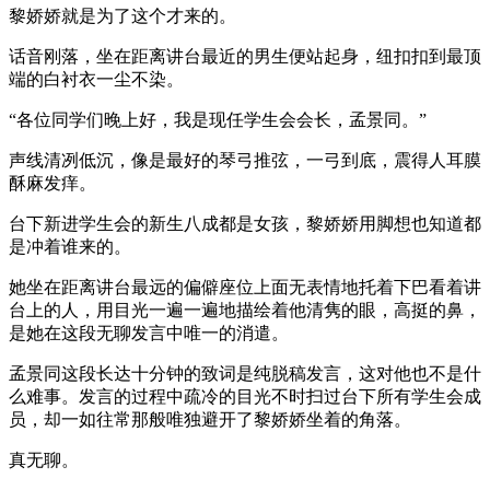
黎娇娇就是为了这个才来的。
话音刚落，坐在距离讲台最近的男生便站起身，纽扣扣到最顶
端的白衬衣一尘不染。
“各位同学们晚上好，我是现任学生会会长，孟景同。”
声线清冽低沉，像是最好的琴弓推弦，一弓到底，震得人耳膜
酥麻发痒。
台下新进学生会的新生八成都是女孩，黎娇娇用脚想也知道都
是冲着谁来的。
她坐在距离讲台最远的偏僻座位上面无表情地托着下巴看着讲
台上的人，用目光一遍一遍地描绘着他清隽的眼，高挺的鼻，
是她在这段无聊发言中唯一的消遣。
孟景同这段长达十分钟的致词是纯脱稿发言，这对他也不是什
么难事。发言的过程中疏冷的目光不时扫过台下所有学生会成
员，却一如往常那般唯独避开了黎娇娇坐着的角落。
真无聊。