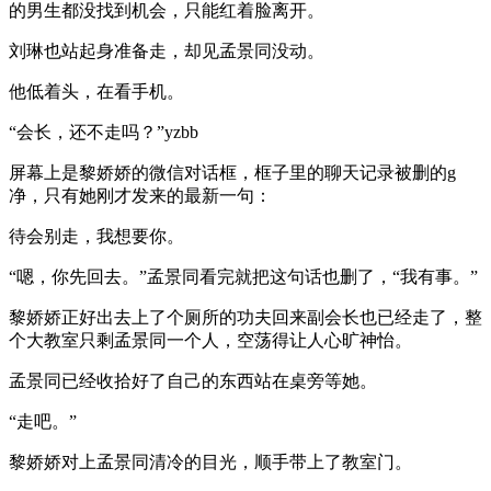
的男生都没找到机会，只能红着脸离开。
刘琳也站起身准备走，却见孟景同没动。
他低着头，在看手机。
“会长，还不走吗？”yzbb
屏幕上是黎娇娇的微信对话框，框子里的聊天记录被删的g
净，只有她刚才发来的最新一句：
待会别走，我想要你。
“嗯，你先回去。”孟景同看完就把这句话也删了，“我有事。”
黎娇娇正好出去上了个厕所的功夫回来副会长也已经走了，整
个大教室只剩孟景同一个人，空荡得让人心旷神怡。
孟景同已经收拾好了自己的东西站在桌旁等她。
“走吧。”
黎娇娇对上孟景同清冷的目光，顺手带上了教室门。