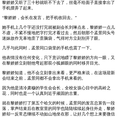
黎娇娇又听了三十秒就听不下去了，丝毫不给面子直接拿出了
手机摆弄了起来。
“黎娇娇，会长在发言，把手机收回去。”
她手机上几个字还没打完就被副会长刘琳点名，黎娇娇一点儿
不虚，不紧不慢地把字打完才看过去，然后朝那个孟景同头号
迷妹故作无辜地歪了歪脑袋，气得对方立刻别开了眼。
几乎与此同时，孟景同口袋里的手机也震了一下。
他表情没有任何变化，只下意识地瞟了黎娇娇的方向一眼，又
在黎娇娇立刻朝他弯起那双小狐媚眼的同时移开目光。
黎娇娇知道，他不会立刻拿出来看，更严格来说，在这场迎新
会结束之前，孟景同都不会拿出手机来看的。
因为他是清冷肃穆的学生会会长，全校女孩心目中的高岭之
花，同时也是一个认真到近乎顽固的古董。
就在黎娇娇打了第五个哈欠的时候，孟景同的发言总算告一段
落，掌声结束后在教室里的同学也陆陆续续起身往外走，黎娇
娇却一反常态继续不动如山地坐在那，让好几个想上来要微信