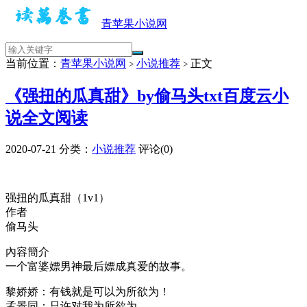
青苹果小说网
当前位置：
青苹果小说网
小说推荐
正文
>
>
《强扭的瓜真甜》by偷马头txt百度云小
说全文阅读
2020-07-21
分类：
小说推荐
评论(0)
强扭的瓜真甜（1v1）
作者
偷马头
內容簡介
一个富婆嫖男神最后嫖成真爱的故事。
黎娇娇：有钱就是可以为所欲为！
孟景同：只许对我为所欲为。