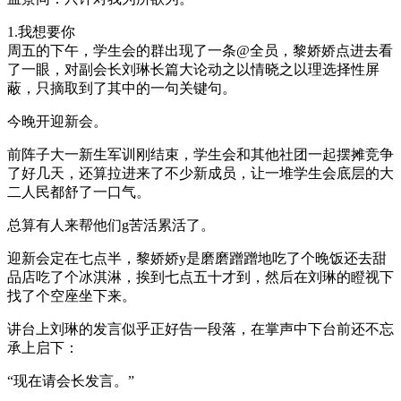
1.我想要你
周五的下午，学生会的群出现了一条@全员，黎娇娇点进去看
了一眼，对副会长刘琳长篇大论动之以情晓之以理选择性屏
蔽，只摘取到了其中的一句关键句。
今晚开迎新会。
前阵子大一新生军训刚结束，学生会和其他社团一起摆摊竞争
了好几天，还算拉进来了不少新成员，让一堆学生会底层的大
二人民都舒了一口气。
总算有人来帮他们g苦活累活了。
迎新会定在七点半，黎娇娇y是磨磨蹭蹭地吃了个晚饭还去甜
品店吃了个冰淇淋，挨到七点五十才到，然后在刘琳的瞪视下
找了个空座坐下来。
讲台上刘琳的发言似乎正好告一段落，在掌声中下台前还不忘
承上启下：
“现在请会长发言。”