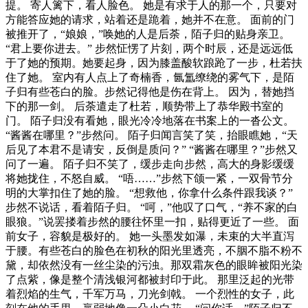
提。 寄人篱下，看人脸色。 她是有求于人的那一个，只要对
方能答应她的请求，站着还是跪着，她并不在意。 面前的门
被推开了，“娘娘，”唤她的人是后荼，陌子归的贴身亲卫。
“君上要你进去。” 步然怔愣了片刻，两个时辰，还是远远低
于了她的预期。她要起身，因为膝盖酸软踉跄了一步，杜若扶
住了她。 室内有人点上了奇楠香，氤氲缭绕的雾气下，是陌
子归有些苍白的脸。步然记得他是伤在背上。 因为，替她挡
下的那一剑。 后荼遣走了杜若，顺势带上了恭华殿书室的
门。 陌子归没有看她，眼光冷冷地落在书案上的一沓公文。
“酱酱在哪里？”步然问。 陌子归闻言笑了笑，抬眼瞧她，“天
后见了本君不是请安，反倒是质问？” “酱酱在哪里？”步然又
问了一遍。 陌子归不笑了，缓步走向步然，高大的身影缓缓
将她拢住，不怒自威。 “唔……”步然下颌一紧，一双骨节分
明的大掌扣住了她的脸。 “想救他，你拿什么条件跟我谈？”
步然不说话，看着陌子归。 “呵，”他叹了口气，“养不家的白
眼狼。”说罢搂着步然的腰往怀里一扣，贴得更近了一些。 面
前女子，容貌是极好的。 她一头墨发如瀑，未束的大半直泻
于腰。有些苍白的脸色在初秋的阳光里透亮，不胭不脂不粉不
黛，却依然没有一丝尘染的污浊。那双霜灰色的眼眸被阳光染
了点紫，像是整个清浅银河都被封印于此。 那里泛起的光带
着烈焰的生气，千军万马，刀光剑戟。 一个烈性的女子，此