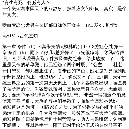
“有生有死，何必有人？”
一个夹杂着家国天下的xx故事。披着虐文的外皮，其实，是个
甜宠文。
嗜血变态忠犬男主 x 忧郁口嫌体正女主，1v1, 双c，剧情x
高x1V1x古代玄幻
第一章 条件（h） <离朱炙情x(枫林晚)｜PO18臉紅心跳 第一
章 条件（h） 雨下了好几x总算停了，x光很凉薄，寒风x冷依
旧。 杜若从璇吾宫取了件披风匆匆赶来，给步然披上了。 这
里是天帝的恭华殿，她已经跪了两个时辰。 “公主……”杜若
开口想劝，却兀自止住了。看步然的神色，她定是打算跪到陌
子归肯见她为止，谁也劝不了。 确实劝不了。 三x前，天帝一
统三界之后的第一次祭天庆典上，几个刺客突然出现，险些要
了陌子归的命。刺客皆数落网，宣称效忠炎帝次子。天族震
怒，要天帝早x除掉炎帝次子以绝后患。 步然一得知这个消息
便来了恭华殿，天族的尊神们早散了，而陌子归却不见她。
她知道这是为何。 国破家亡之后，为了求得炎族的和平和幼
弟活下来的机会，作为炎帝嫡女，步然答应了与天帝的联姻。
她知道陌子归娶他也是迫于局势需要，两人盲婚哑嫁，匆匆定
下婚期，一等就是半年。陌子归对于给她正式的名份只字不