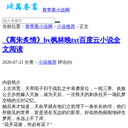
青苹果小说网
当前位置：
青苹果小说网
小说推荐
正文
>
>
《离朱炙情》by枫林晚txt百度云小说全
文阅读
2020-07-21
分类：
小说推荐
评论(0)
内容简介
上古洪荒，天帝陌子归于战乱之中承袭皇位，一统三界。炎族
公主步然嫁入天族，成为天后。一次祭天的刺杀拉开一场乱梦
交错的尘封记忆。
她后来才知道，天命早就在他们之前埋下一条长长的河，他们
所能见的世界，皆是浸在无边的幻影里。好似热热闹闹地碎生
梦死，永远上不了岸。
“花开花谢，何必有花？”