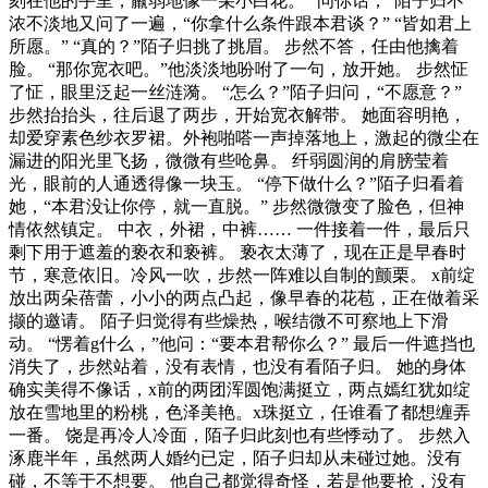
刻在他的手里，羸弱地像一朵小白花。 “问你话，”陌子归不
浓不淡地又问了一遍，“你拿什么条件跟本君谈？” “皆如君上
所愿。” “真的？”陌子归挑了挑眉。 步然不答，任由他擒着
脸。 “那你宽衣吧。”他淡淡地吩咐了一句，放开她。 步然怔
了怔，眼里泛起一丝涟漪。 “怎么？”陌子归问，“不愿意？”
步然抬抬头，往后退了两步，开始宽衣解带。 她面容明艳，
却爱穿素色纱衣罗裙。外袍啪嗒一声掉落地上，激起的微尘在
漏进的阳光里飞扬，微微有些呛鼻。 纤弱圆润的肩膀莹着
光，眼前的人通透得像一块玉。 “停下做什么？”陌子归看着
她，“本君没让你停，就一直脱。” 步然微微变了脸色，但神
情依然镇定。 中衣，外裙，中裤…… 一件接着一件，最后只
剩下用于遮羞的亵衣和亵裤。 亵衣太薄了，现在正是早春时
节，寒意依旧。冷风一吹，步然一阵难以自制的颤栗。 x前绽
放出两朵蓓蕾，小小的两点凸起，像早春的花苞，正在做着采
撷的邀请。 陌子归觉得有些燥热，喉结微不可察地上下滑
动。 “愣着g什么，”他问：“要本君帮你么？” 最后一件遮挡也
消失了，步然站着，没有表情，也没有看陌子归。 她的身体
确实美得不像话，x前的两团浑圆饱满挺立，两点嫣红犹如绽
放在雪地里的粉桃，色泽美艳。x珠挺立，任谁看了都想缠弄
一番。 饶是再冷人冷面，陌子归此刻也有些悸动了。 步然入
涿鹿半年，虽然两人婚约已定，陌子归却从未碰过她。没有
碰，不等于不想要。 他自己都觉得奇怪，若是他要抢，没有