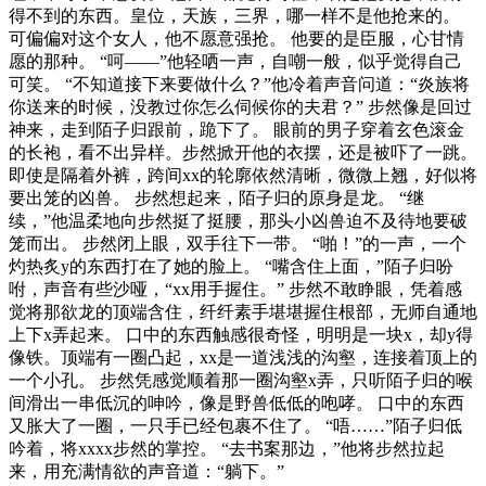
得不到的东西。皇位，天族，三界，哪一样不是他抢来的。
可偏偏对这个女人，他不愿意强抢。 他要的是臣服，心甘情
愿的那种。 “呵——”他轻哂一声，自嘲一般，似乎觉得自己
可笑。 “不知道接下来要做什么？”他冷着声音问道：“炎族将
你送来的时候，没教过你怎么伺候你的夫君？” 步然像是回过
神来，走到陌子归跟前，跪下了。 眼前的男子穿着玄色滚金
的长袍，看不出异样。步然掀开他的衣摆，还是被吓了一跳。
即使是隔着外裤，跨间xx的轮廓依然清晰，微微上翘，好似将
要出笼的凶兽。 步然想起来，陌子归的原身是龙。 “继
续，”他温柔地向步然挺了挺腰，那头小凶兽迫不及待地要破
笼而出。 步然闭上眼，双手往下一带。 “啪！”的一声，一个
灼热炙y的东西打在了她的脸上。 “嘴含住上面，”陌子归吩
咐，声音有些沙哑，“xx用手握住。” 步然不敢睁眼，凭着感
觉将那欲龙的顶端含住，纤纤素手堪堪握住根部，无师自通地
上下x弄起来。 口中的东西触感很奇怪，明明是一块x，却y得
像铁。顶端有一圈凸起，xx是一道浅浅的沟壑，连接着顶上的
一个小孔。 步然凭感觉顺着那一圈沟壑x弄，只听陌子归的喉
间滑出一串低沉的呻吟，像是野兽低低的咆哮。 口中的东西
又胀大了一圈，一只手已经包裹不住了。 “唔……”陌子归低
吟着，将xxxx步然的掌控。 “去书案那边，”他将步然拉起
来，用充满情欲的声音道：“躺下。”