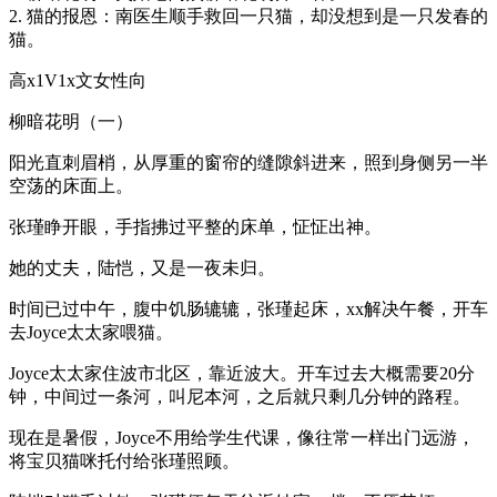
2. 猫的报恩：南医生顺手救回一只猫，却没想到是一只发春的
猫。
高x1V1x文女性向
柳暗花明（一）
阳光直刺眉梢，从厚重的窗帘的缝隙斜进来，照到身侧另一半
空荡的床面上。
张瑾睁开眼，手指拂过平整的床单，怔怔出神。
她的丈夫，陆恺，又是一夜未归。
时间已过中午，腹中饥肠辘辘，张瑾起床，xx解决午餐，开车
去Joyce太太家喂猫。
Joyce太太家住波市北区，靠近波大。开车过去大概需要20分
钟，中间过一条河，叫尼本河，之后就只剩几分钟的路程。
现在是暑假，Joyce不用给学生代课，像往常一样出门远游，
将宝贝猫咪托付给张瑾照顾。