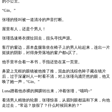
的小公主。
“Gin。”
张瑾的怪叫被一道清冷的声音打断。
屋里有人，还是个男人！
张瑾迅速将衣摆扯回去，扭头寻找声源。
客厅的窗边，原本盘腿靠坐在椅子上的男人站起来，连出一片
挺拔的阴影，衬得身旁落地的窗户都x仄了。
他手里半合着一本书，手指还垫在某一页里。
鼻梁上无框的眼镜被他推了推，混血的浅棕色眸子藏在镜片
后，过于深邃叫人一时看不清，对上张瑾乌漉茫然的眼，他又
唤了她一声，“Gin。”
Luna蹭着他赤裸的脚踝转出来，冲着张瑾，“喵呜~”
看清男人精致的轮廓，张瑾惊喜，从眉到眼都温和下来，向他
走过去，“常远？放假了？什么时候回来的？”