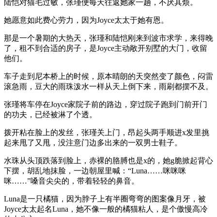
陆恺对猫毛过敏，张瑾便每天往返她家一趟，不厌其烦。
她愿意如此费心劳力，因为Joyce太太于她有恩。
那是一个暑期的大热天，张瑾和陆恺刚来到波市求学，来得晚
了，租不到合适的房子，是Joyce主动敞开别墅的大门，收留
他们。
车子走到尼本桥上的时候，原本晴朗的天突然变了颜色，闷雷
滚急雨，豆大的雨珠泼水一样从天上倒下来，雨刷都摆不及。
张瑾将车停在Joyce家院子前的路边，穿过院子跑到门前开门
的功夫，已经被淋了个透。
拨开粘在脸上的发丝，张瑾关上门，昂起头两手顺进x发里挑
起来甩了又甩，没注意门边多出来的一双男士鞋子。
水珠从头顶跌落到脸上，赤裸的胳膊也是x的，她g脆掀起背心
下摆，胡乱地抹脸，一边朝屋里喊：“Luna……咪咪咪
咪……”嗓音尖尖的，带着轻轻的鼻音。
Luna是一只橘猫，因为脖子上有半圈弯弯的图案像月牙，被
Joyce太太起名Luna，她不像一般的橘猫粘人，是个傲慢高冷