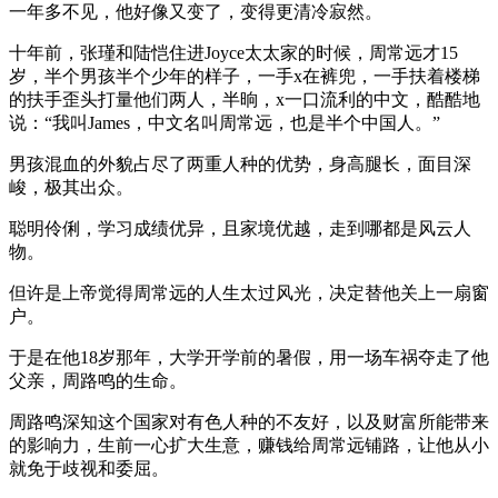
一年多不见，他好像又变了，变得更清冷寂然。
十年前，张瑾和陆恺住进Joyce太太家的时候，周常远才15
岁，半个男孩半个少年的样子，一手x在裤兜，一手扶着楼梯
的扶手歪头打量他们两人，半晌，x一口流利的中文，酷酷地
说：“我叫James，中文名叫周常远，也是半个中国人。”
男孩混血的外貌占尽了两重人种的优势，身高腿长，面目深
峻，极其出众。
聪明伶俐，学习成绩优异，且家境优越，走到哪都是风云人
物。
但许是上帝觉得周常远的人生太过风光，决定替他关上一扇窗
户。
于是在他18岁那年，大学开学前的暑假，用一场车祸夺走了他
父亲，周路鸣的生命。
周路鸣深知这个国家对有色人种的不友好，以及财富所能带来
的影响力，生前一心扩大生意，赚钱给周常远铺路，让他从小
就免于歧视和委屈。