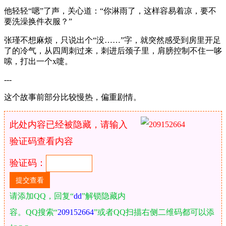
他轻轻“嗯”了声，关心道：“你淋雨了，这样容易着凉，要不
要洗澡换件衣服？”
张瑾不想麻烦，只说出个“没……”字，就突然感受到房里开足
了的冷气，从四周刺过来，刺进后颈子里，肩膀控制不住一哆
嗦，打出一个x嚏。
---
这个故事前部分比较慢热，偏重剧情。
此处内容已经被隐藏，请输入
验证码查看内容
验证码：
请添加QQ，回复“
dd
”解锁隐藏内
容。QQ搜索“
209152664
”或者QQ扫描右侧二维码都可以添