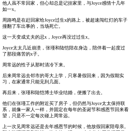
他人虽不常回家，但心却总是记挂家里，与Joyce感情十几年
如一x。
周路鸣是在赶回家给Joyce过生x的路上，被超速闯红灯的车子
撞翻了车出事的，当场死亡。
这一天变成丈夫的忌x，Joyce再没过过生x。
Joyce太太几近崩溃，张瑾和陆恺陪在身边，陪伴着一起度过
了那段痛苦的x子。
周常远的性子从那时清冷下来。
后来周常远去邻市的哥大上学，只寒暑假回来，因为假期实
习，在家通常只能见到几面。
再后来，张瑾和陆恺博士毕业结婚，便搬了出去。
他们在张瑾工作的附近买了房子，但仍然与Joyce太太保持联
系，就像一家人一样，并固定在每年的圣诞节和感恩节回来看
望，只是不一定每次碰上周常远。
上一次见周常远还是去年感恩节的时候，他放假回家陪母亲。