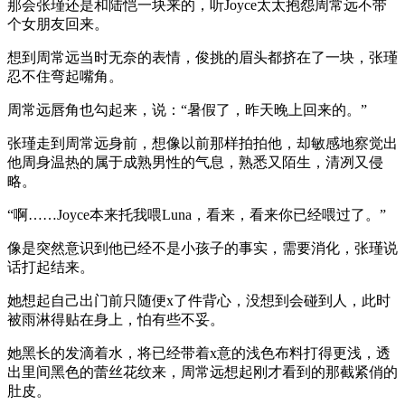
那会张瑾还是和陆恺一块来的，听Joyce太太抱怨周常远不带
个女朋友回来。
想到周常远当时无奈的表情，俊挑的眉头都挤在了一块，张瑾
忍不住弯起嘴角。
周常远唇角也勾起来，说：“暑假了，昨天晚上回来的。”
张瑾走到周常远身前，想像以前那样拍拍他，却敏感地察觉出
他周身温热的属于成熟男性的气息，熟悉又陌生，清冽又侵
略。
“啊……Joyce本来托我喂Luna，看来，看来你已经喂过了。”
像是突然意识到他已经不是小孩子的事实，需要消化，张瑾说
话打起结来。
她想起自己出门前只随便x了件背心，没想到会碰到人，此时
被雨淋得贴在身上，怕有些不妥。
她黑长的发滴着水，将已经带着x意的浅色布料打得更浅，透
出里间黑色的蕾丝花纹来，周常远想起刚才看到的那截紧俏的
肚皮。