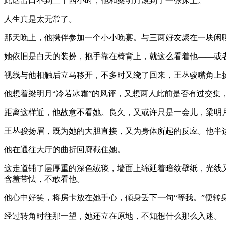
此话出口不到二十四小时，他和梁明月滚到了一张床上。
人生真是太无常了。
那天晚上，他携伴参加一个小小晚宴。与三两好友聚在一块闲
她依旧是白天的装扮，抱手靠在椅背上，就这么看着他——或
视线与他相触后立马移开，不多时又绕了回来，王丛骏嘴角上
他想着梁明月“冷若冰霜”的风评，又想两人此前是否有过交集
距离这样近，他故意不看她。良久，又或许只是一会儿，梁明
王丛骏扬眉，既为她的大胆直接，又为身体所起的反应。他半
他在通往大厅的曲折回廊截住她。
这走道铺了层厚重的深色绒毯，墙面上绵延着暗纹壁纸，光线
含羞带怯，不敢看他。
他心中好笑，将房卡放在她手心，倾身丢下一句“等我。”便转
经过转角时往那一望，她还立在原地，不知想什么那么入迷。