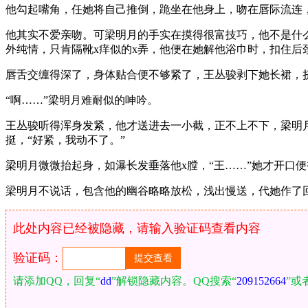
他勾起嘴角，任她将自己推倒，跪坐在他身上，吻在唇际流连
他其实不爱亲吻。可梁明月的手实在摸得很富技巧，他不是什
外纯情，只肯隔靴x痒似的x弄，他便在她解他浴巾时，扣住后
唇舌交缠得深了，身体贴合便不够紧了，王丛骏剥下她长裙，挤
“啊……”梁明月难耐似的呻吟。
王丛骏听得浑身发紧，他才送进去一小截，正不上不下，梁明
挺，“好紧，我动不了。”
梁明月微微抬起身，如瀑长发垂落他x膛，“王……”她才开口
梁明月不说话，包含他的幽谷略略放松，浅出慢送，代她作了
此处内容已经被隐藏，请输入验证码查看内容
验证码：
请添加QQ，回复“
dd
”解锁隐藏内容。QQ搜索“
209152664
”或