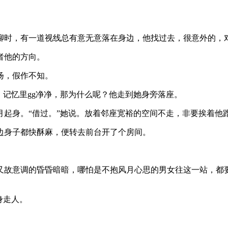
聊时，有一道视线总有意无意落在身边，他找过去，很意外的，
者他的方向。
扬，假作不知。
，记忆里gg净净，那为什么呢？他走到她身旁落座。
月起身。“借过。”她说。放着邻座宽裕的空间不走，非要挨着他
边身子都快酥麻，便转去前台开了个房间。
又故意调的昏昏暗暗，哪怕是不抱风月心思的男女往这一站，都
身走人。