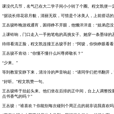
课没代几节，名气已在大二学子间小小转了个圈。程文凯便一
“据说长得花容月貌，清丽无双，可惜是个冰美人，上前搭话的
王丛骏昨晚游戏通宵，困得睁不开眼，他懒洋洋道：“姐弟恋没
上课铃响，门口走入一手抱笔电的高挑女子。她穿一条墨绿的
待得看清正脸，程文凯连撞王丛骏手肘：“阿骏，你快睁眼看看
王丛骏不肯动：“你懂不懂什么叫尊师敬长？”
“少来。”
等到教室安静下来，清泠泠的声音响起：“请同学们把书翻开，
“好听。”程文凯赞一句。
王丛骏终于抬起头来。他们坐在后排的正中间，台上人调整投
点书香气的吗？”
王丛骏：“谁喜欢？你能别每次碰到个周正点的就非说我喜欢吗