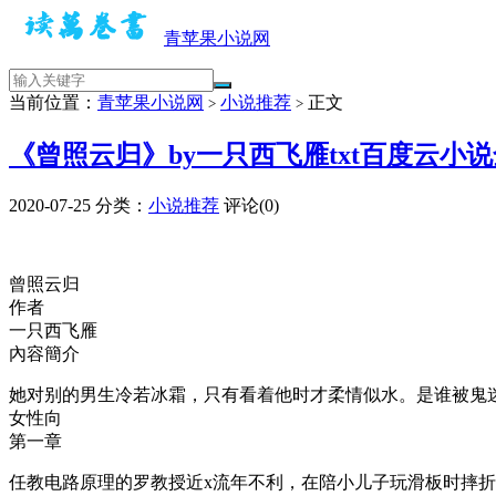
青苹果小说网
当前位置：
青苹果小说网
小说推荐
正文
>
>
《曾照云归》by一只西飞雁txt百度云小
2020-07-25
分类：
小说推荐
评论(0)
曾照云归
作者
一只西飞雁
內容簡介
她对别的男生冷若冰霜，只有看着他时才柔情似水。是谁被鬼
女性向
第一章
任教电路原理的罗教授近x流年不利，在陪小儿子玩滑板时摔