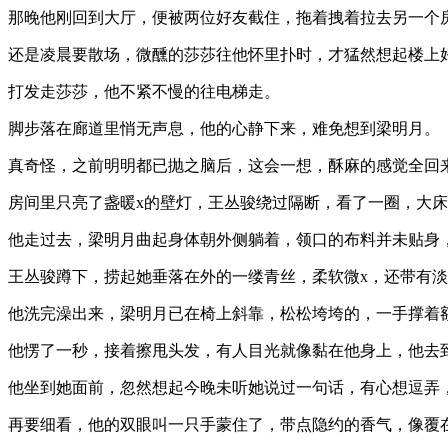
那晚他刚回到大厅，便被两位好友截住，拖着拽着拉去另一个
还是凌晨要散场，微醺的莎莎往他怀里扑时，才猛然想起楼上
打发走莎莎，他不紧不慢的往电梯走。
脚步落在廊道里悄无声息，他的心静下来，难免想到梁明月。
真奇怪，之前明明都已抛之脑后，这会一想，酥麻的感觉全回
房间里只亮了盏暖x的壁灯，王丛骏绕过隔断，看了一圈，大
他走过去，梁明月曲起身体朝外侧躺着，领口的布料并未贴身
王丛骏蹲下，捞起她垂落在外的一缕青丝，柔软微x，还带有
他洗完澡出来，梁明月已在椅上斜靠，松松垮垮的，一手撑着
他愣了一秒，接着擦甩头发，有人目光就像黏在他身上，他去
他坐到她面前，忽然想起今晚未听她说过一句话，有心想逗弄
再要细看，他的双眼叫一只手蒙住了，带点隐约的香气，像覆