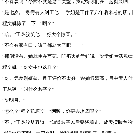
“不喜欢吗？小茜不就是这个类型，我记得你们在一起挺久啊。
“是七岁。”身旁有人纠正他：“学姐是工作了几年后来考的研，
程文凯惊了一下：“啊？”
“哈。”王丛骏笑他：“好大个惊喜。”
“不会有家有口，孩子都老大了吧——”
“那倒没有。她就住在西苑。听那边的学姐说，梁学姐生活规律
程文凯：“对女生也这样？”
“对。无差别壁垒。反正评价不太好，说她假清高，目中无人什
王丛骏：“叫什么名字？”
“梁明月。”
“怎么？”程文凯坏笑：“阿骏，你要去攻坚吗？”
“不，”王丛骏从容道：“知道名字以后要绕着走。成天摆脸色的