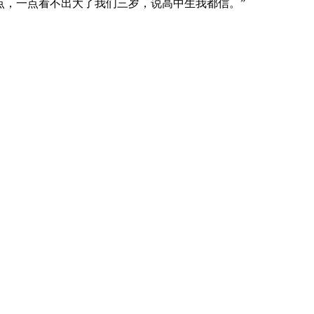
点，一点看不出大了我们三岁，说高中生我都信。”