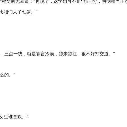
”程文凯无辜道：“再说了，这学姐可不止‘周正点’，明明相当正
比咱们大了七岁。”
，三点一线，就是寡言冷漠，独来独往，很不好打交道。”
么的。”
女生谁喜欢。”