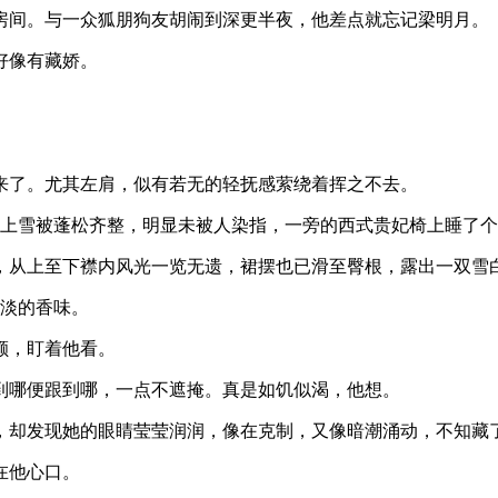
房间。与一众狐朋狗友胡闹到深更半夜，他差点就忘记梁明月。
好像有藏娇。
来了。尤其左肩，似有若无的轻抚感萦绕着挥之不去。
床上雪被蓬松齐整，明显未被人染指，一旁的西式贵妃椅上睡了
，从上至下襟内风光一览无遗，裙摆也已滑至臀根，露出一双雪
淡淡的香味。
额，盯着他看。
到哪便跟到哪，一点不遮掩。真是如饥似渴，他想。
，却发现她的眼睛莹莹润润，像在克制，又像暗潮涌动，不知藏
在他心口。