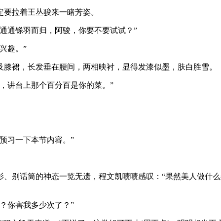
定要拉着王丛骏来一睹芳姿。
通通铩羽而归，阿骏，你要不要试试？”
兴趣。”
及膝裙，长发垂在腰间，两相映衬，显得发漆似墨，肤白胜雪。
，讲台上那个百分百是你的菜。”
预习一下本节内容。”
影、别话筒的神态一览无遗，程文凯啧啧感叹：“果然美人做什
？你害我多少次了？”