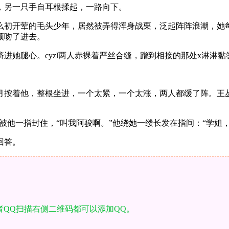
，另一只手自耳根揉起，一路向下。
么初开荤的毛头少年，居然被弄得浑身战栗，泛起阵阵浪潮，她
颈吻了进去。
进她腿心。cyzl两人赤裸着严丝合缝，蹭到相接的那处x淋淋
月按着他，整根坐进，一个太紧，一个太涨，两人都缓了阵。王丛
便被他一指封住，“叫我阿骏啊。”他绕她一缕长发在指间：“学姐
回答。
者QQ扫描右侧二维码都可以添加QQ。