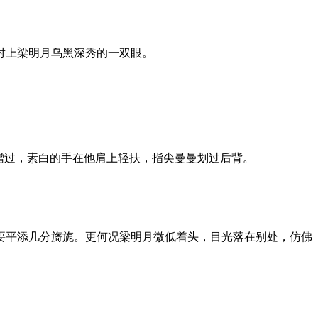
对上梁明月乌黑深秀的一双眼。
蹭过，素白的手在他肩上轻扶，指尖曼曼划过后背。
要平添几分旖旎。更何况梁明月微低着头，目光落在别处，仿佛