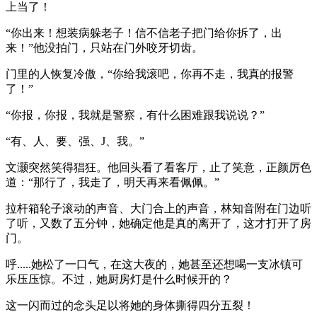
上当了！
“你出来！想装病躲老子！信不信老子把门给你拆了，出
来！”他没拍门，只站在门外咬牙切齿。
门里的人恢复冷傲，“你给我滚吧，你再不走，我真的报警
了！”
“你报，你报，我就是警察，有什么困难跟我说说？”
“有、人、要、强、J、我。”
文灏突然笑得猖狂。他回头看了看客厅，止了笑意，正颜厉色
道：“那行了，我走了，明天再来看佩佩。”
拉杆箱轮子滚动的声音、大门合上的声音，林知音附在门边听
了听，又数了五分钟，她确定他是真的离开了，这才打开了房
门。
呼.....她松了一口气，在这大夜的，她甚至还想喝一支冰镇可
乐压压惊。不过，她厨房灯是什么时候开的？
这一闪而过的念头足以将她的身体撕得四分五裂！