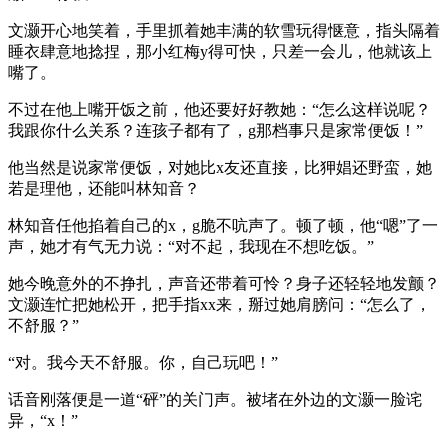
文灏开心地笑着，手里抓着她丰满的软雪玩得惬意，指头隔着
睡衣肆意地捻捏，那小红梅y得可快，只差一会儿，他就该上
嘴了。
不过在他上嘴开饭之前，他还要好好教她：“怎么这样说呢？
我跟你什么关系？连孩子都有了，g那档事只是家常便饭！”
他当然是说家常便饭，对她比x友还直接，比狎娼还野蛮，她
若是理他，还能叫林知音？
林知音任他掐着自己的x，g脆不吭声了。顿了顿，他“嗯”了一
声，她才有气无力说：“对不起，我现在不想吃饭。”
她今晚意外的不挣扎，声音还带着可怜？身子还轻轻地发颤？
文灏连忙把她松开，把手指xx来，掰过她肩膀问：“怎么了，
不舒服？”
“对。我今天不舒服。你，自己玩吧！”
话音刚落便是一道“砰”的关门声。被堵在外边的文灏一脸诧
异，“x！”