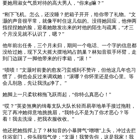
要她用淑女气质对待的高大男人，“你来g嘛？”
“刚下飞机。怎么，还没睡？把箱子开开，给你带了礼物。”文
灏的声音很平常，就像平时住这儿似的。没得她回应，他伸两
指捏捏她的脸，迎着她散发出来的对他的陌生与疏离，“才三
个月没见就不认识了，嗯？”
他年前出任务，三个月未归，期间一个电话、一个字的信息都
没给过她，现下又大摇大摆地鸠占鹊巢？林知音双手环臂，走
到门边踢了一脚他带来的行李箱，“滚！”
“啧啧！”文灏对前妻的愈发刁蛮感到不赞许，但他这几年也习
惯了，倒也会反过来调戏她：“滚哪？你怀里还是你心里。等
会儿别急，先让我洗g净了。”
她脚上一只柔软棉拖飞跃而起，“你特么真恶心！”
“哎？”英姿煞爽的缉毒支队大队长轻而易举地单手接过拖鞋，
完了再冲她得意地挑挑眉，“我特么不是为了你才恶心？等
着！我去洗澡，把我衣服收收。”
他还把她指挥上了？林知音的小暴脾气“噌噌”上头，冲过去拦
住浴室门，仰头颐指气使：“文灏！我警告你，这是我家！我