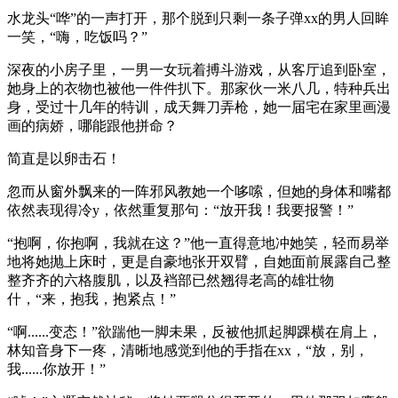
水龙头“哗”的一声打开，那个脱到只剩一条子弹xx的男人回眸
一笑，“嗨，吃饭吗？”
深夜的小房子里，一男一女玩着搏斗游戏，从客厅追到卧室，
她身上的衣物也被他一件件扒下。那家伙一米八几，特种兵出
身，受过十几年的特训，成天舞刀弄枪，她一届宅在家里画漫
画的病娇，哪能跟他拼命？
简直是以卵击石！
忽而从窗外飘来的一阵邪风教她一个哆嗦，但她的身体和嘴都
依然表现得冷y，依然重复那句：“放开我！我要报警！”
“抱啊，你抱啊，我就在这？”他一直得意地冲她笑，轻而易举
地将她抛上床时，更是自豪地张开双臂，自她面前展露自己整
整齐齐的六格腹肌，以及裆部已然翘得老高的雄壮物
什，“来，抱我，抱紧点！”
“啊......变态！”欲踹他一脚未果，反被他抓起脚踝横在肩上，
林知音身下一疼，清晰地感觉到他的手指在xx，“放，别，
我......你放开！”