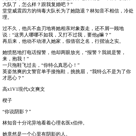
大队了，怎么样？跟我复婚吧？”
堂堂威震四方的缉毒大队长为了她隐退？林知音不相信，冷处
理。
过不久，他兵不血刃地将她相亲对象轰走，还不屑一顾地
说：“这男人哪哪不如我，又打不过我，要他g嘛？”
再后来，他动不动潜入她家，假借宿之名，行揩油之实。
她愤怒地打电话报警，他却两眼放光，“报警？我就是警，
来，抱我！”
一只拖鞋飞过去，“你特么真恶心！”
英姿煞爽的文警官单手接拖鞋，挑挑眉，“我特么不是为了你
才恶心？”
高x1V1現代x文爽文
楔子
“你说阴影？”
林知音十分诧异地看着心理名医x伯仲。
她竟然是一个心里有阴影的人。