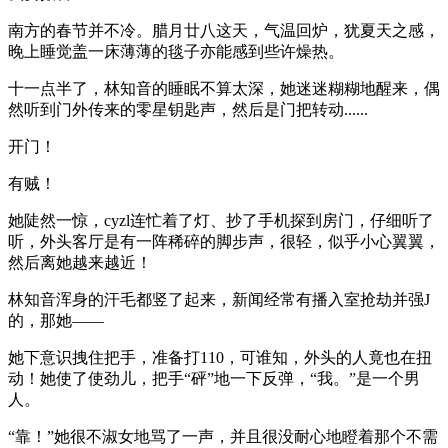
南方的春节并不冷。腊月廿八这天，气温回炉，犹夏天之感，
晚上睡觉盖一床薄薄的毯子亦能感到些许燥热。
十一点半了，林知音的睡眠不算太深，她迷迷糊糊地醒来，偶
然听到门外传来的零星钥匙声，然后是门把转动......
开门！
有贼！
她陡然一惊，cyzl连忙着了灯、抄了手机探到房门，仔细听了
听，外头客厅是有一阵稀碎的脚步声，很轻，似乎小心翼翼，
然后离她越来越近！
林知音浑身的汗毛都竖了起来，新闻经常有播入室抢劫并强J
的，那她——
她下意识拽住把手，准备打110，可谁知，外头的人竟也在扭
动！她使了使劲儿，把手“砰”地一下反弹，“我。”是一个男
人。
“靠！”她很不淑女地骂了一声，并且很没耐心地瞪着那个不需