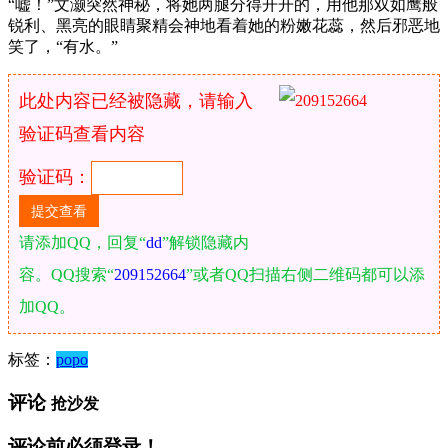
“嘘！”文灏突然神秘，将她两腿分得开开的，用他那双如鹰般
锐利、黑亮的眼睛聚精会神地看着她的粉嫩花蕊，然后邪恶地
笑了，“有水。”
此处内容已经被隐藏，请输入
验证码查看内容
验证码：
请添加QQ，回复“
dd
”解锁隐藏内
容。QQ搜索“
209152664
”或者QQ扫描右侧二维码都可以添
加QQ。
标签：
popo
评论
抢沙发
评论前必须登录！