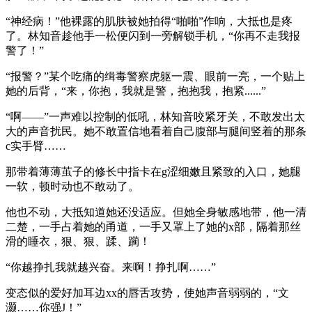
“神经病！”他裸露的肌肤被她拍得“啪啪”作响，大抵也是疼
了。林知音趁他手一松便闪到一旁解锁手机，“你再不走我报
警了！”
“报警？”某个吃痛的缉毒警察虎躯一震、眼前一亮，一个贴上
她的后背，“来，你抱，我就是警，抱抱我，抱紧......”
“啊——”一声难以控制的低吼，林知音咬紧牙关，不敢发出太
大的声音扰民。她不敢置信地看着自己腹部与腿间竖着的那条
c实手臂……
那带着薄薄茧子的修长中指卡在g涩细嫩且紧致的入口，她腿
一软，顿时动也不敢动了。
他也不动，大抵知道她还没适应。但她全身敏感地带，他一清
二楚，一手占着她的甬道，一手又罩上了她的x部，隔着那丝
滑的睡衣，狠、狠、蹂、躏！
“你越挣扎我就越兴奋。来啊！挣扎啊……”
变态似的爱好加耳边xx的唇舌攻势，使她声音弱弱的，“文
灏……你强J！”