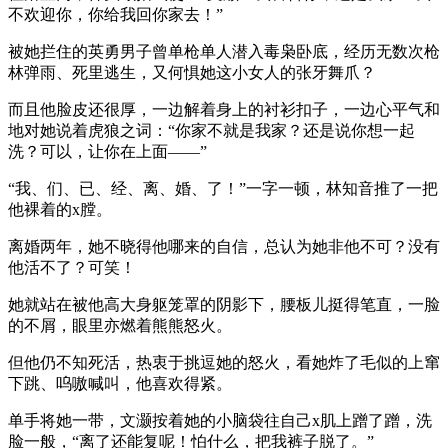
不欢迎你，你给我回你家去！”
被她拦住的英勇男子曾单枪单人潜入毒枭卧底，经历无数次枪
林弹雨、死里逃生，又何惧她这小女人的张牙舞爪？
而且他脸皮还很厚，一边解着身上的衬衫扣子，一边心平气和
地对她说着虎狼之词：“你家不就是我家？还是说你想一起
洗？可以，让你在上面——”
“我、们、已、经、离、婚、了！”一字一顿，林知音推了一把
他裸着的x膛。
离婚两年，她不晓得他哪来的自信，总认为她非他不可？没有
他活不了？可笑！
她就站在被他高大身躯笼罩的阴影下，腰板儿挺得笔直，一脸
的不屑，眼里亦燃着熊熊怒火。
但他仍不知死活，热衷于挑逗她的怒火，看她炸了毛似的上窜
下跳、呜嗷喊叫，他喜欢得紧。
单手将她一带，文灏按着她的小脑袋往自己x肌上蹭了蹭，洗
脸一般，“离了还能复呢！怕什么，把我裤子脱了。”