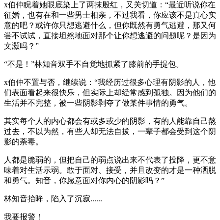
x伯仲睨着她眼底染上了两抹殷红，又关切道：“最近听说你在
征婚，也有在和一些男士相亲，不过我看，你应该不是真心实
意的吧？或许你只想逃避什么，但你既然有勇气逃避，那又何
尝不试试，直接坦然地面对那个让你想逃避的问题呢？是因为
文灏吗？”
“不是！”林知音双手不自觉地抓紧了膝前的手提包。
x伯仲不置与否，继续说：“我经历过很多心理有阴影的人，他
们表面看起来很快乐，但实际上却经常感到孤独。因为他们的
生活并不完整，被一些阴影剥夺了做某件事情的勇气。
其实每个人的内心都会有或多或少的阴影，有的人能靠自己熬
过去，不以为然，有些人却无法自拔，一辈子都会受到这个阴
影的荼毒。
人都是脆弱的，但把自己的弱点说出来不代表了投降，更不意
味着对生活示弱。敢于面对、接受，并且改变的才是一种洒脱
和勇气。知音，你愿意面对你内心的阴影吗？”
林知音抬眸，陷入了沉寂......
我要报警！