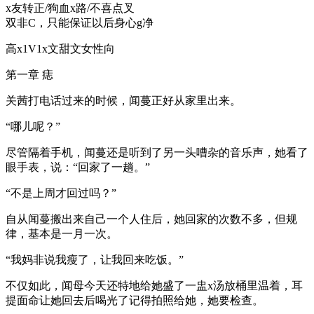
x友转正/狗血x路/不喜点叉
双非C，只能保证以后身心g净
高x1V1x文甜文女性向
第一章 痣
关茜打电话过来的时候，闻蔓正好从家里出来。
“哪儿呢？”
尽管隔着手机，闻蔓还是听到了另一头嘈杂的音乐声，她看了
眼手表，说：“回家了一趟。”
“不是上周才回过吗？”
自从闻蔓搬出来自己一个人住后，她回家的次数不多，但规
律，基本是一月一次。
“我妈非说我瘦了，让我回来吃饭。”
不仅如此，闻母今天还特地给她盛了一盅x汤放桶里温着，耳
提面命让她回去后喝光了记得拍照给她，她要检查。