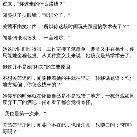
过来，“你这走的什么路线？”
闻蔓扶了扶眼镜，“知识分子。”
关茜不由笑出声，“所以你这段时间玩失踪是搞学术去了？”
闻蔓惆怅地摇头，“一言难尽。”
她这段时间忙得很，工作室接了笔急单，裴觉又不在羌州，便
只能她全程包揽。从某种意义上来说，她确实是搞学术去了。
但这并不是她“闭关”的主要原因。
不想关茜追问，闻蔓拽着她的手就往里走，转移话题道：“这
地方挺偏，你怎么找来的？”
她停车的时候就在怀疑自己是不是找错了地方，一栋外观如同
废弃工厂的酒吧，任谁看了都会觉得奇怪。
“我也是第一次来。”
关茜答非所问，闻蔓心不在此，也没注意，只随口问：“有帅
哥吗？”