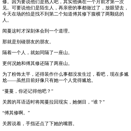
修。因为要说他们是熟人吧，其实他俩在一个月前才第一次
见。可要说他们是陌生人，再亲密的事都做过了，放眼望去，
今天在场的怕是找不到第二个知道傅其修下腹横了两颗痣的
人。
闻蔓这时才深刻体会到一个道理。
那就是别碰朋友的朋友。
隔着一个人，就如同隔了一座山。
更何况她和傅其修还隔了两座山。
为了粉饰太平，还得装作什么事都没发生过，看吧，现在多尴
尬——虽然目前好像只有她一个人觉得尴尬。
“蔓蔓，你还记得他吧？”
关茜的耳语适时将闻蔓拉回现实，她侧目，“谁？”
“傅其修啊。”
关茜说着，手指还点了下她的嘴唇。