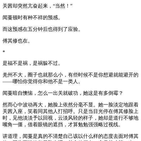
关茜却突然亢奋起来，“当然！”
闻蔓顿时有种不祥的预感。
而这预感在五分钟后也得到了应验。
傅其修也在。
*
是福不是祸，是祸躲不过。
羌州不大，圈子也就那么小，有些时候不是你想避就能避开的
——哪怕你觉得你和他不是一类人。
闻蔓暗自懊恼，怎么一出关就破功，她这是有多倒霉？
然而心中波动再大，她脸上依然分毫不显。她一脸淡定地跟着
关茜入座，笑着同其他人打招呼。只是当目光停在傅其修脸上
时，见他淡淡予以回视，云淡风轻的样子，她却是道行不够地
嘴角一僵，借着眼镜的遮挡，才算勉勉强强略过视线。
讲道理，闻蔓是真的不清楚自己该以什么样的态度去面对傅其