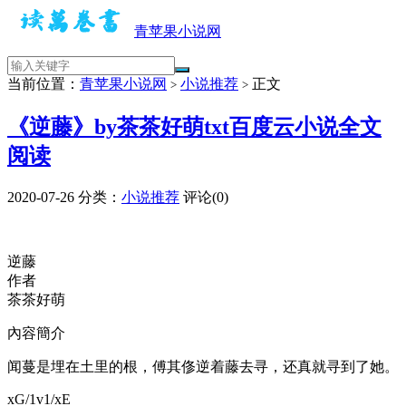
青苹果小说网
当前位置：
青苹果小说网
小说推荐
正文
>
>
《逆藤》by茶茶好萌txt百度云小说全文
阅读
2020-07-26
分类：
小说推荐
评论(0)
逆藤
作者
茶茶好萌
內容簡介
闻蔓是埋在土里的根，傅其俢逆着藤去寻，还真就寻到了她。
xG/1v1/xE