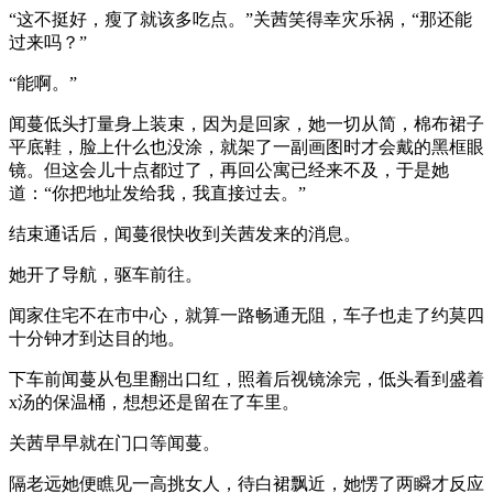
“这不挺好，瘦了就该多吃点。”关茜笑得幸灾乐祸，“那还能
过来吗？”
“能啊。”
闻蔓低头打量身上装束，因为是回家，她一切从简，棉布裙子
平底鞋，脸上什么也没涂，就架了一副画图时才会戴的黑框眼
镜。但这会儿十点都过了，再回公寓已经来不及，于是她
道：“你把地址发给我，我直接过去。”
结束通话后，闻蔓很快收到关茜发来的消息。
她开了导航，驱车前往。
闻家住宅不在市中心，就算一路畅通无阻，车子也走了约莫四
十分钟才到达目的地。
下车前闻蔓从包里翻出口红，照着后视镜涂完，低头看到盛着
x汤的保温桶，想想还是留在了车里。
关茜早早就在门口等闻蔓。
隔老远她便瞧见一高挑女人，待白裙飘近，她愣了两瞬才反应