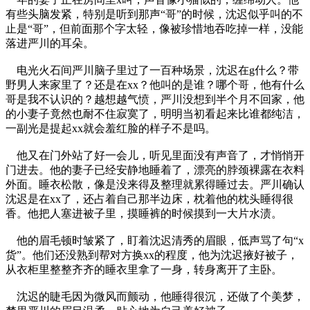
有些头脑发紧，特别是听到那声“哥”的时候，沈迟似乎叫的不
止是“哥”，但前面那个字太轻，像被珍惜地吞吃掉一样，没能
落进严川的耳朵。
电光火石间严川脑子里过了一百种场景，沈迟在g什么？带
野男人来家里了？还是在xx？他叫的是谁？哪个哥，他有什么
哥是我不认识的？越想越气愤，严川没想到半个月不回家，他
的小妻子竟然也耐不住寂寞了，明明当初看起来比谁都纯洁，
一副光是提起xx就会羞红脸的样子不是吗。
他又在门外站了好一会儿，听见里面没有声音了，才悄悄开
门进去。他的妻子已经安静地睡着了，漂亮的脖颈裸露在衣料
外面。睡衣松散，像是没来得及整理就累得睡过去。严川确认
沈迟是在xx了，还占着自己那半边床，枕着他的枕头睡得很
香。他把人塞进被子里，摸睡裤的时候摸到一大片水渍。
他的眉毛顿时皱紧了，盯着沈迟清秀的眉眼，低声骂了句“x
货”。他们还没熟到帮对方换xx的程度，他为沈迟掖好被子，
从衣柜里整整齐齐的睡衣里拿了一身，转身离开了主卧。
沈迟的睫毛因为微风而颤动，他睡得很沉，还做了个美梦，