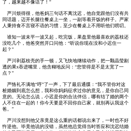
了，越来越不像话了！”
严川烦得很，他爸妈三句话不离沈迟，他自觉跟他们没有共
同话题，迈开长腿往餐桌上一坐，一副等着开饭的样子。严家
人秉持食不言寝不语的习惯，至少在餐桌上不用听他们唠叨。
谁知一波未平一波又起，吃完饭，果盘里他最喜欢的荔枝还
没吃几个，他爸突然开口问他：“听说你现在没和小迟住一
起？”
严川剥荔枝壳的手一顿，又飞快地继续动作，把一颗晶莹剔
透的果x吞进嘴里，他含糊地反问：“您管得是不是太宽了一
点？”
严恪礼不满地“哼”了一声，下了最后通牒：“我不管你对这
桩婚姻到底怎么想，我和你妈妈征求过你的意见，是你自己同
意的。无论怎么说，小迟是你的合法伴侣，哪有结了婚的两个
人不住在一起的！你今天要是不回你自己家，就别再认我这个
爸。”
严川没想到他父亲竟是这么重的话都说出来了，一时也不好
忤逆他。毕竟他说的没错，虽然他总觉得当时答应和沈迟结婚