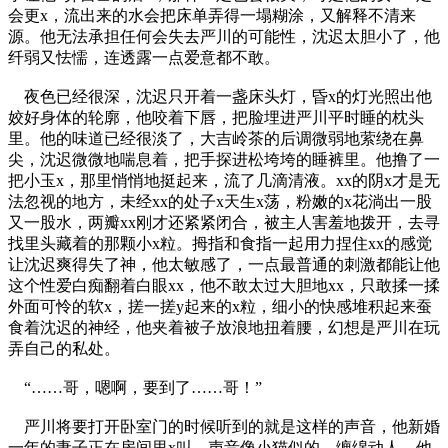
会更x，流出来的水会把床单弄得一塌糊涂，又解释不清来
源。他无法承担任何会失去严川的可能性，沈迟太胆小了，他
纤弱又怯懦，连透露一点爱意都不敢。
夜色已经很深，沈迟只开着一盏床头灯，昏x的灯光照出他
姣好身体的轮廓，他咬着下唇，把脸埋进严川平时睡的枕头
里。他的味道已经很淡了，大吉岭茶的后调微弱地萦绕在鼻
尖，沈迟微微地喘息着，把手探进松垮垮的睡裤里。他撸了一
把小玉x，那里悄悄地挺起来，流了几滴清液。xx的阴x才是无
法忽视的地方，未经xx的处子x天生x荡，粉嫩的x花淌出一股
又一股水，两瓣xx刚才还紧紧闭合，被主人害羞地拨开，去寻
找里头藏着的那颗小x粒。拇指和食指一起用力捏住xx的感觉
让沈迟爽得失了神，他太敏感了，一点最普通的刺激都能让他
这个性爱白痴翻着白眼xx，他不敢太过大胆地xx，只敢揉一揉
外面可怜的软x，搓一搓y起来的x粒，细小的快感堆积起来蚕
食着沈迟的神经，他夹着被子放浪地扭着腰，幻想是严川在玩
弄自己的私处。
“……哥，嗯啊，要到了……哥！”
严川将要打开卧室门的时候听到的就是这样的声音，他新婚
一年的妻子正在房间里x叫，声音像小猫似的，缠绵动人。他