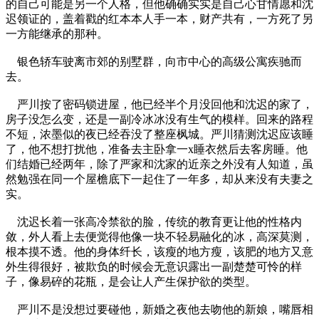
的自己可能是另一个人格，但他确确实实是自己心甘情愿和沈
迟领证的，盖着戳的红本本人手一本，财产共有，一方死了另
一方能继承的那种。
银色轿车驶离市郊的别墅群，向市中心的高级公寓疾驰而
去。
严川按了密码锁进屋，他已经半个月没回他和沈迟的家了，
房子没怎么变，还是一副冷冰冰没有生气的模样。回来的路程
不短，浓墨似的夜已经吞没了整座枫城。严川猜测沈迟应该睡
了，他不想打扰他，准备去主卧拿一x睡衣然后去客房睡。他
们结婚已经两年，除了严家和沈家的近亲之外没有人知道，虽
然勉强在同一个屋檐底下一起住了一年多，却从来没有夫妻之
实。
沈迟长着一张高冷禁欲的脸，传统的教育更让他的性格内
敛，外人看上去便觉得他像一块不轻易融化的冰，高深莫测，
根本摸不透。他的身体纤长，该瘦的地方瘦，该肥的地方又意
外生得很好，被欺负的时候会无意识露出一副楚楚可怜的样
子，像易碎的花瓶，是会让人产生保护欲的类型。
严川不是没想过要碰他，新婚之夜他去吻他的新娘，嘴唇相