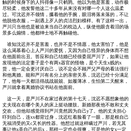
触的时候身下的人抖得像一只鹌鹑。他以为他是害羞，动作极
尽轻柔，他发誓他这二十多年从来没有对哪一个人这么温柔
过。可沈迟并不领情，攥着他的手腕，眼泪将落未落的，不让
他脱他衣服，一副遇上歹人的贞洁烈妇模样。有了这样一出，
严川只当他也是被迫来当自己的枕边人，纵使他眼含着泪的场
景多么煽情，他都绅士地不再触碰他。
谁知沈迟并不是害羞，也并不是不情愿，他太害怕了，他是
这么渴慕着心上人严川的爱抚，又因为自己怪异的身体而不想
在他面前出丑。答应和自己结婚已经很委屈严川了，如果让他
发现他的法定妻子是个有两x器官的怪物，是个天生x贱的x
货，他一定会更讨厌自己，说不定会不顾严父严母的看法强行
和他离婚。能和严川有名分上的亲密关系，沈迟已经十分满足
了，他每一天都活得战战兢兢、如履薄冰，生怕第二天醒来，
严川就拿着离婚协议书站在他面前。
这一天，是严川不在家过夜的第十七天，沈迟不愿想象他的
丈夫现在在哪个美人的床上挺动腰肢。新婚那夜他不敢和丈夫
交欢，但他却感觉得到严川竟然因为自己y了。他的丈夫担心
吓到自己，连xx都背过身，沈迟红着脸看了一眼，那是根自己
无福消受的又c又长的性器。他想过就这样瞒过严川，若无其
事让他x弄自己的后x，那样一定也会很爽，可是他的女x一定