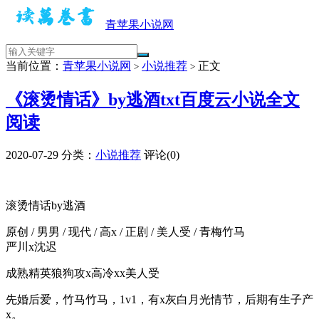
青苹果小说网
当前位置：
青苹果小说网
小说推荐
正文
>
>
《滚烫情话》by逃酒txt百度云小说全文
阅读
2020-07-29
分类：
小说推荐
评论(0)
滚烫情话by逃酒
原创 / 男男 / 现代 / 高x / 正剧 / 美人受 / 青梅竹马
严川x沈迟
成熟精英狼狗攻x高冷xx美人受
先婚后爱，竹马竹马，1v1，有x灰白月光情节，后期有生子产
x。