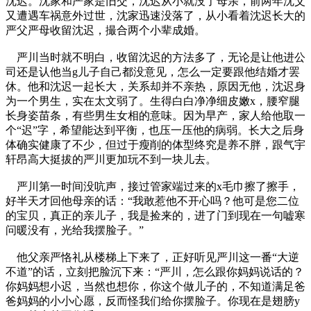
沈迟。沈家和严家是旧交，沈迟从小就没了母亲，前两年沈父
又遭遇车祸意外过世，沈家迅速没落了，从小看着沈迟长大的
严父严母收留沈迟，撮合两个小辈成婚。
严川当时就不明白，收留沈迟的方法多了，无论是让他进公
司还是认他当g儿子自己都没意见，怎么一定要跟他结婚才罢
休。他和沈迟一起长大，关系却并不亲热，原因无他，沈迟身
为一个男生，实在太文弱了。生得白白净净细皮嫩x，腰窄腿
长身姿苗条，有些男生女相的意味。因为早产，家人给他取一
个“迟”字，希望能达到平衡，也压一压他的病弱。长大之后身
体确实健康了不少，但过于瘦削的体型终究是养不胖，跟气宇
轩昂高大挺拔的严川更加玩不到一块儿去。
严川第一时间没吭声，接过管家端过来的x毛巾擦了擦手，
好半天才回他母亲的话：“我敢惹他不开心吗？他可是您二位
的宝贝，真正的亲儿子，我是捡来的，进了门到现在一句嘘寒
问暖没有，光给我摆脸子。”
他父亲严恪礼从楼梯上下来了，正好听见严川这一番“大逆
不道”的话，立刻把脸沉下来：“严川，怎么跟你妈妈说话的？
你妈妈想小迟，当然也想你，你这个做儿子的，不知道满足爸
爸妈妈的小小心愿，反而怪我们给你摆脸子。你现在是翅膀y