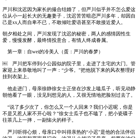
严川和沈迟因为家长的撮合结婚了，但严川似乎并不怎么爱这
位从小一起长大的无趣妻子，沈迟苦苦暗恋严川多年，却因自
己是xx人而自卑不已，不敢倾吐爱语甚至不敢接近爱人。
朝夕相处之间，严川发现了沈迟的秘密，两人的感情因性生
爱，慢慢发酵，最终情投意合，有情人终成眷属。
第一章：自wei的冷美人（蛋：严川的春梦）
￼ 严川把车停到小公园似的院子里，走进了主宅的大门。管
家迎上来恭敬地叫了一声：“少爷。”把他脱下来的风衣整理好
挂到衣架上。
他走进门，母亲徐静徐女士正坐在沙发上嗑瓜子，听见动静
朝他看了一眼，没见到想见的人，又很无情地把脸别过去了。
“说了多少次了，你怎么又一个人回来？我们小迟呢，你是
不是又惹人家不开心啦？”徐女士瓜子也不嗑了，把小瓷碟子
往茶几上一摔，一副恼火的样子。
严川听得心烦，母亲口中叫得亲热的“小迟”是他的合法伴侣