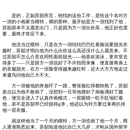
是的，正如苏韶所言，他找的这份工作，是给这个名叫方
一澍的小画家当模特，裸的那种。最开始是方一澍找到了他，
苏韶原本不太愿意出门，只是因为方一澍出价高，他正好也需
要，最终才答应下来。
他没当过模特，只是在方一澍结结巴巴红着脸说要脱光衣
服时，苏韶才明白他为什么出价这么高还没什么人愿意来。不
过苏韶不怎么介意在同性面前脱光——他喜欢游泳，更衣室去
得多了——只是跟方一澍说好了不许拍照录像，便直接将身上
的衣服脱光，在方一澍脸变得越来越红时，还大大方方地走过
来遛鸟问他自己大不大。
方一澍被他的奔放吓了一跳，整张脸红得都快熟了，苏韶
差点以为他不敢画了，没想到一旦等他摆好了画板调好了颜
色，便完全进入了认真作画模式，一双眼睛一眨不眨地盯着
他，若不是苏韶早已经脱得g净，他还以为对方要过来再扒掉
他一层衣服。
就这样他当了一个月的模特，方一澍也画了他一个月，两
人逐渐熟悉起来。苏韶知道他比自己大几岁，才刚从国外留学