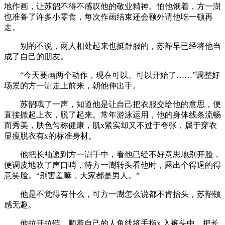
地作画，让苏韶不得不感叹他的敬业精神。怕他饿着，方一澍
也准备了许多小零食，每次作画结束还会额外请他吃一顿再
走。
别的不说，两人相处起来也挺舒服的，苏韶早已经将他当
成了自己的朋友。
“今天要画两个动作，现在可以、可以开始了……”调整好
场景的方一澍走上前来，朝他伸出手。
苏韶哦了一声，知道他是让自己把衣服交给他的意思，便
直接掀起上衣，脱了起来。常年游泳运用，他的身体线条流畅
而秀美，肤色匀称健康，肌x紧实却又不过于夸张，属于穿衣
显瘦脱衣有x的标准身材。
他把长袖递到方一澍手中，看他已经不好意思地别开脸，
便调皮地吹了声口哨，待方一澍转头看他时，露出个得逞的得
意笑脸。“别害羞嘛，大家都是男人。”
他是不觉得有什么，可方一澍怎么说都不肯抬头，苏韶顿
感无趣。
他拉开拉链，顺着自己的人鱼线将手指x.入裤头中，把长