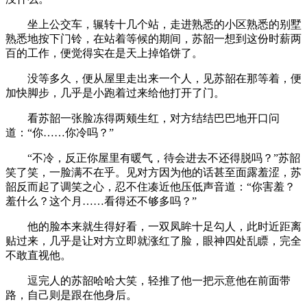
坐上公交车，辗转十几个站，走进熟悉的小区熟悉的别墅
熟悉地按下门铃，在站着等候的期间，苏韶一想到这份时薪两
百的工作，便觉得实在是天上掉馅饼了。
没等多久，便从屋里走出来一个人，见苏韶在那等着，便
加快脚步，几乎是小跑着过来给他打开了门。
看苏韶一张脸冻得两颊生红，对方结结巴巴地开口问
道：“你……你冷吗？”
“不冷，反正你屋里有暖气，待会进去不还得脱吗？”苏韶
笑了笑，一脸满不在乎。见对方因为他的话甚至面露羞涩，苏
韶反而起了调笑之心，忍不住凑近他压低声音道：“你害羞？
羞什么？这个月……看得还不够多吗？”
他的脸本来就生得好看，一双凤眸十足勾人，此时近距离
贴过来，几乎是让对方立即就涨红了脸，眼神四处乱瞟，完全
不敢直视他。
逗完人的苏韶哈哈大笑，轻推了他一把示意他在前面带
路，自己则是跟在他身后。