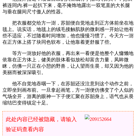
裤连同内.裤一起扒下来，毫不掩饰地露出一双笔直的大长腿
与垂在腿间尺寸傲人的性器。
把衣服都交给方一澍，苏韶便自觉地走到正方体前坐在地
毯上。说实话，地毯上的绒毛接触肌肤的微刺感一开始让他有
些不适应，不过随着时间增加，他也慢慢习惯了。今天方一澍
在正方体上搭了块同色软布，让他靠着更舒服了些。
等方一澍放好他的衣服，再出来一看便是他整个人慵懒地
依靠在正方体上，健美的肢体看似放松却富含力量，凤眸微
眯，仿佛一只正在小憩的野兽，让人望而生畏，却又因为他的
美丽而被深深吸引。
他不自觉地吞咽一下，在苏韶还没注意到这个动作之前，
立即坐到画布前。一旦拿起画笔，方一澍便仿佛变了个人似的
气场全开，游离的眼神一下子便汇聚在苏韶身上，语气也从畏
缩结巴变得镇定十足。
此处内容已经被隐藏，请输入
验证码查看内容