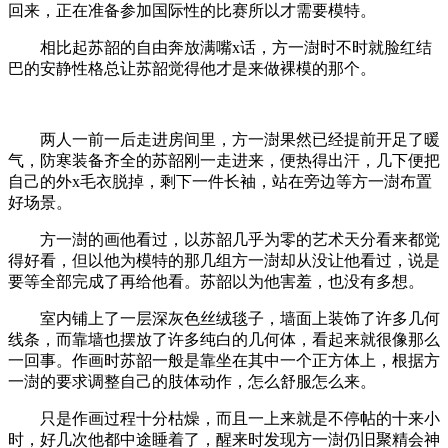
回来，正在准备参加国际性的比赛所以才需要模特。
相比起苏韶的自由奔放满嘴x话，方一澍时不时就脸红结
巴的安静性格总让苏韶觉得他才是来做裸模的那个。
两人一前一后走进房间里，方一澍果然已经提前开足了暖
气，防寒装备齐全的苏韶刚一走进来，便热得出汗，几下便把
自己的外x毛衣脱掉，剩下一件长袖，站在旁边等方一澍布置
好场景。
方一澍的画他看过，以苏韶几乎为零的艺术天分看来都觉
得好看，但以他为模特的那几组方一澍却从没让他看过，说是
要等全部完成了再给他看。苏韶以为他害羞，也没有多想。
室内铺上了一层深灰色丝绒毯子，墙面上装饰了许多几何
线条，而靠墙也摆放了许多纯白的几何体，看起来就很像那么
一回事。作画时苏韶一般是靠坐在其中一个正方体上，根据方
一澍的要求调整自己的肢体动作，怎么舒服怎么来。
只是作画过程十分枯燥，而且一上来就是不停帖的十来小
时，好几次他都中途睡着了，醒来时发现方一澍仍旧聚精会神