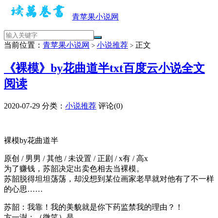
青苹果小说网
当前位置：
青苹果小说网
小说推荐
正文
>
>
《裸模》by花曲道半txt百度云小说全文
阅读
2020-07-29
分类：
小说推荐
评论(0)
裸模by花曲道半
原创 / 男男 / 其他 / 未设置 / 正剧 / x有 / 高x
为了赚钱，苏韶决定出卖色相去当裸模。
苏韶脱得坦坦荡荡，却没想到某位画家老早就对他有了不一样
的心思……
苏韶：我靠！我的美貌就是你下药监禁我的理由？！
方一澍：（微笑）是