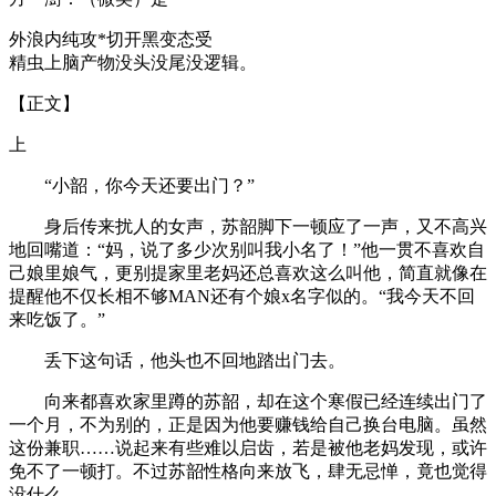
外浪内纯攻*切开黑变态受
精虫上脑产物没头没尾没逻辑。
【正文】
上
“小韶，你今天还要出门？”
身后传来扰人的女声，苏韶脚下一顿应了一声，又不高兴
地回嘴道：“妈，说了多少次别叫我小名了！”他一贯不喜欢自
己娘里娘气，更别提家里老妈还总喜欢这么叫他，简直就像在
提醒他不仅长相不够MAN还有个娘x名字似的。“我今天不回
来吃饭了。”
丢下这句话，他头也不回地踏出门去。
向来都喜欢家里蹲的苏韶，却在这个寒假已经连续出门了
一个月，不为别的，正是因为他要赚钱给自己换台电脑。虽然
这份兼职……说起来有些难以启齿，若是被他老妈发现，或许
免不了一顿打。不过苏韶性格向来放飞，肆无忌惮，竟也觉得
没什么。