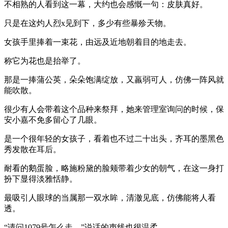
不相熟的人看到这一幕，大约也会感慨一句：皮肤真好。
只是在这灼人烈x见到下，多少有些暴殄天物。
女孩手里捧着一束花，由远及近地朝着目的地走去。
称它为花也是抬举了。
那是一捧蒲公英，朵朵饱满绽放，又羸弱可人，仿佛一阵风就
能吹散。
很少有人会带着这个品种来祭拜，她来管理室询问的时候，保
安小嘉不免多留心了几眼。
是一个很年轻的女孩子，看着也不过二十出头，齐耳的墨黑色
秀发散在耳后。
耐看的鹅蛋脸，略施粉黛的脸颊带着少女的朝气，在这一身打
扮下显得淡雅恬静。
最吸引人眼球的当属那一双水眸，清澈见底，仿佛能将人看
透。
“请问1079号怎么走。”说话的声线也很温柔。