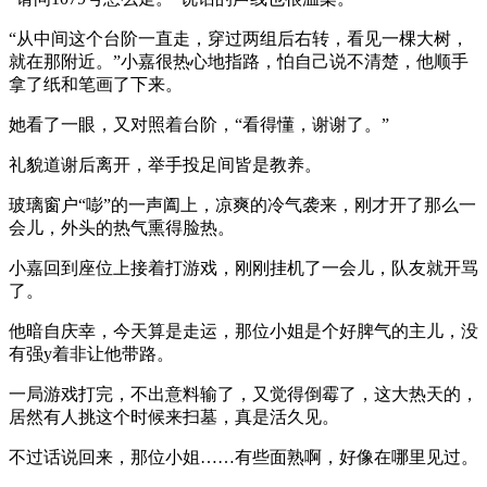
“从中间这个台阶一直走，穿过两组后右转，看见一棵大树，
就在那附近。”小嘉很热心地指路，怕自己说不清楚，他顺手
拿了纸和笔画了下来。
她看了一眼，又对照着台阶，“看得懂，谢谢了。”
礼貌道谢后离开，举手投足间皆是教养。
玻璃窗户“嘭”的一声阖上，凉爽的冷气袭来，刚才开了那么一
会儿，外头的热气熏得脸热。
小嘉回到座位上接着打游戏，刚刚挂机了一会儿，队友就开骂
了。
他暗自庆幸，今天算是走运，那位小姐是个好脾气的主儿，没
有强y着非让他带路。
一局游戏打完，不出意料输了，又觉得倒霉了，这大热天的，
居然有人挑这个时候来扫墓，真是活久见。
不过话说回来，那位小姐……有些面熟啊，好像在哪里见过。