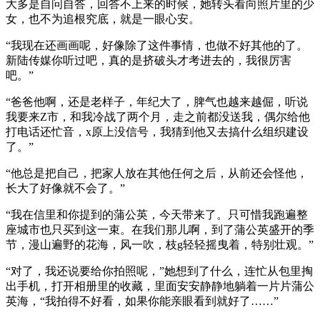
大多是自问自答，回答不上来的时候，她转头看向照片里的少
女，也不为追根究底，就是一眼心安。
“我现在还画画呢，好像除了这件事情，也做不好其他的了。
新陆传媒你听过吧，真的是挤破头才考进去的，我很厉害
吧。”
“爸爸他啊，还是老样子，年纪大了，脾气也越来越倔，听说
我要来Z市，和我冷战了两个月，走之前都没送我，偶尔给他
打电话还忙音，x原上没信号，我猜到他又去搞什么组织建设
了。”
“他总是把自己，把家人放在其他任何之后，从前还会怪他，
长大了好像就不会了。”
“我在信里和你提到的蒲公英，今天带来了。只可惜我跑遍整
座城市也只买到这一束。在我们那儿啊，到了蒲公英盛开的季
节，漫山遍野的花海，风一吹，枝g轻轻摇曳着，特别壮观。”
“对了，我还说要给你拍照呢，”她想到了什么，连忙从包里掏
出手机，打开相册里的收藏，里面安安静静地躺着一片片蒲公
英海，“我拍得不好看，如果你能亲眼看到就好了……”