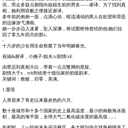
讯，而众多疑点都指向姐姐生前的男友——谢译。为了找到真
相，她利用容貌之便接近谢译。
多年前的匆匆一面，点滴心动，暗流涌动的两人在欲望和罪恶
的边缘游弋沸闹。
她一步步迈入迷雾，坠入深渊，将试图矫饰曾经的他/她们拉
回了零九年四月的那x。
-
十六岁的少女用生命祭奠了当年明媚春光。
祝福&谢译，小姨子/姐夫/x/剧情/xE
由禁忌到真相大白，带着一点点蹩脚的悬疑。
剧情大于x，tvb刑侦类十级玩家的初级剧本。
关键词：救赎，归零，美满。
1.显现
人类迎来了有史以来最炎热的六月。
数十座城市和十多个国家的史上最高温度，最小的南极海冰面
积，最高的海平面，全球大气二氧化碳浓度的最高值……
年初时，上一轮的末冬还没褪尽，各大报刊杂志就争相报道了