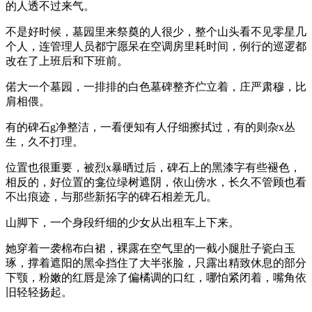
的人透不过来气。
不是好时候，墓园里来祭奠的人很少，整个山头看不见零星几
个人，连管理人员都宁愿呆在空调房里耗时间，例行的巡逻都
改在了上班后和下班前。
偌大一个墓园，一排排的白色墓碑整齐伫立着，庄严肃穆，比
肩相偎。
有的碑石g净整洁，一看便知有人仔细擦拭过，有的则杂x丛
生，久不打理。
位置也很重要，被烈x暴晒过后，碑石上的黑漆字有些褪色，
相反的，好位置的龛位绿树遮阴，依山傍水，长久不管顾也看
不出痕迹，与那些新拓字的碑石相差无几。
山脚下，一个身段纤细的少女从出租车上下来。
她穿着一袭棉布白裙，裸露在空气里的一截小腿肚子瓷白玉
琢，撑着遮阳的黑伞挡住了大半张脸，只露出精致休息的部分
下颚，粉嫩的红唇是涂了偏橘调的口红，哪怕紧闭着，嘴角依
旧轻轻扬起。