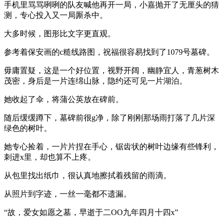
手机里骂骂咧咧的队友喊他再开一局，小嘉抛开了无厘头的猜
测，专心投入又一局厮杀中。
大多时候，图形比文字更直观。
参考着保安画的c糙线路图，祝福很容易找到了1079号墓碑。
毋庸置疑，这是一个好位置，视野开阔，幽静宜人，青葱树木
茂密，身后是一片连绵山脉，隐约还可见一片湖泊。
她收起了伞，将蒲公英放在碑前。
随后缓缓蹲下，墓碑前很g净，除了刚刚那场雨打落了几片深
绿色的树叶。
她专心捡着，一片片捏在手心，锯齿状的树叶边缘有些锋利，
刺进x里，却也算不上疼。
从包里找出纸巾，很认真地擦拭着残留的雨滴。
从照片到字迹，一丝一毫都不遗漏。
“故，爱女如愿之墓，早逝于二OO九年四月十四x”