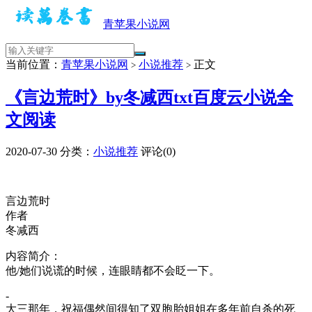
青苹果小说网
当前位置：
青苹果小说网
小说推荐
正文
>
>
《言边荒时》by冬减西txt百度云小说全
文阅读
2020-07-30
分类：
小说推荐
评论(0)
言边荒时
作者
冬减西
内容简介：
他/她们说谎的时候，连眼睛都不会眨一下。
-
大三那年，祝福偶然间得知了双胞胎姐姐在多年前自杀的死