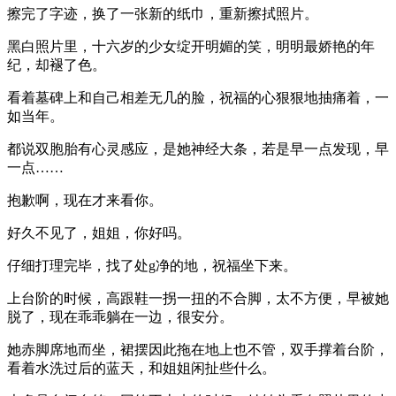
擦完了字迹，换了一张新的纸巾，重新擦拭照片。
黑白照片里，十六岁的少女绽开明媚的笑，明明最娇艳的年
纪，却褪了色。
看着墓碑上和自己相差无几的脸，祝福的心狠狠地抽痛着，一
如当年。
都说双胞胎有心灵感应，是她神经大条，若是早一点发现，早
一点……
抱歉啊，现在才来看你。
好久不见了，姐姐，你好吗。
仔细打理完毕，找了处g净的地，祝福坐下来。
上台阶的时候，高跟鞋一拐一扭的不合脚，太不方便，早被她
脱了，现在乖乖躺在一边，很安分。
她赤脚席地而坐，裙摆因此拖在地上也不管，双手撑着台阶，
看着水洗过后的蓝天，和姐姐闲扯些什么。