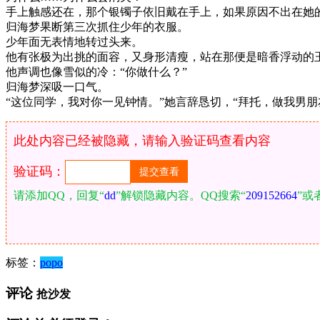
手上触感还在，那个银镯子依旧戴在手上，如果原因不出在她
归海梦果断第三次抓住少年的衣服。
少年面无表情地转过头来。
他有张极为出挑的面容，又身形清瘦，站在那便是暗香浮动的
他声调也像雪似的冷：“你做什么？”
归海梦深吸一口气。
“这位同学，我对你一见钟情。”她言辞恳切，“拜托，做我男朋
此处内容已经被隐藏，请输入验证码查看内容
验证码：
请添加QQ，回复“
dd
”解锁隐藏内容。QQ搜索“
209152664
”或
标签：
popo
评论
抢沙发