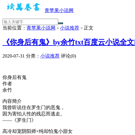
青苹果小说网
当前位置：
青苹果小说网
小说推荐
正文
>
>
《你身后有鬼》by余竹txt百度云小说全
2020-07-31
分类：
小说推荐
评论(0)
你身后有鬼
作者
余竹
內容簡介
我曾听说住在罗生门的恶鬼，
因为害怕人性的残忍而逃走。
——《罗生门》
高冷却宠阴阳师×纯却怕鬼小甜女