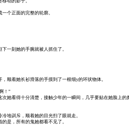
婆移动的影子。
成一个正面的完整的轮廓。
但下一刻她的手腕就被人抓住了。
开，顺着她长衫滑落的手摸到了一根细y的环状物体。
啊！”
这次她看得十分清楚，接触少年的一瞬间，几乎要贴在她脸上的
冷冷地训斥，顺着她的目光扫了眼就走。
指的是，所有的鬼她都看不见了。