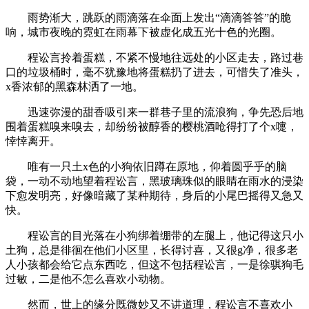
雨势渐大，跳跃的雨滴落在伞面上发出“滴滴答答”的脆
响，城市夜晚的霓虹在雨幕下被虚化成五光十色的光圈。
程讼言拎着蛋糕，不紧不慢地往远处的小区走去，路过巷
口的垃圾桶时，毫不犹豫地将蛋糕扔了进去，可惜失了准头，
x香浓郁的黑森林洒了一地。
迅速弥漫的甜香吸引来一群巷子里的流浪狗，争先恐后地
围着蛋糕嗅来嗅去，却纷纷被醇香的樱桃酒呛得打了个x嚏，
悻悻离开。
唯有一只土x色的小狗依旧蹲在原地，仰着圆乎乎的脑
袋，一动不动地望着程讼言，黑玻璃珠似的眼睛在雨水的浸染
下愈发明亮，好像暗藏了某种期待，身后的小尾巴摇得又急又
快。
程讼言的目光落在小狗绑着绷带的左腿上，他记得这只小
土狗，总是徘徊在他们小区里，长得讨喜，又很g净，很多老
人小孩都会给它点东西吃，但这不包括程讼言，一是徐骐狗毛
过敏，二是他不怎么喜欢小动物。
然而，世上的缘分既微妙又不讲道理，程讼言不喜欢小