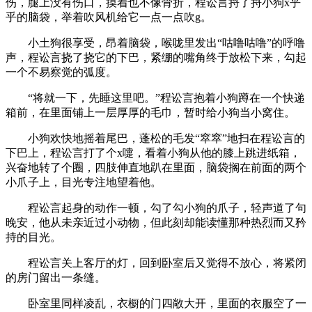
伤，腿上没有伤口，摸着也不像骨折，程讼言捋了捋小狗x乎
乎的脑袋，举着吹风机给它一点一点吹g。
小土狗很享受，昂着脑袋，喉咙里发出“咕噜咕噜”的呼噜
声，程讼言挠了挠它的下巴，紧绷的嘴角终于放松下来，勾起
一个不易察觉的弧度。
“将就一下，先睡这里吧。”程讼言抱着小狗蹲在一个快递
箱前，在里面铺上一层厚厚的毛巾，暂时给小狗当小窝住。
小狗欢快地摇着尾巴，蓬松的毛发“窣窣”地扫在程讼言的
下巴上，程讼言打了个x嚏，看着小狗从他的膝上跳进纸箱，
兴奋地转了个圈，四肢伸直地趴在里面，脑袋搁在前面的两个
小爪子上，目光专注地望着他。
程讼言起身的动作一顿，勾了勾小狗的爪子，轻声道了句
晚安，他从未亲近过小动物，但此刻却能读懂那种热烈而又矜
持的目光。
程讼言关上客厅的灯，回到卧室后又觉得不放心，将紧闭
的房门留出一条缝。
卧室里同样凌乱，衣橱的门四敞大开，里面的衣服空了一