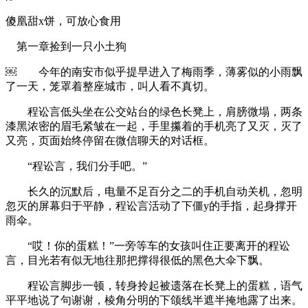
傻凰甜x饼，可放心食用
第一章捡到一只小土狗
￼ 今年的南安市似乎提早进入了梅雨季，薄雾似的小雨飘
了一天，笼罩着整座城市，叫人看不真切。
程讼言低头坐在公交站台的绿色长凳上，肩膀微塌，两条
漆黑浓密的眉毛紧皱在一起，手里攥着的手机亮了又灭，灭了
又亮，页面始终停留在微信聊天的对话框。
“程讼言，我们分手吧。”
长久的沉默后，电量不足百分之二的手机自动关机，忽明
忽灭的屏幕归于平静，程讼言活动了下僵y的手指，起身撑开
雨伞。
“哎！你的蛋糕！”一旁等车的女孩叫住正要离开的程讼
言，目光若有似无地往那把撑得很低的黑色大伞下飘。
程讼言脚步一顿，转身拎起被遗落在长凳上的蛋糕，语气
平平地说了句谢谢，棱角分明的下颌线半遮半掩地露了出来。