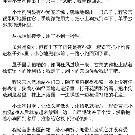
冲着小土狗伸出了一只手，“来吧，我带你回家。”
小土狗明显有些受宠若惊，犹豫地探出一只爪子，程讼言
很果断地握住它，手腕微微用力，把小土狗拽到伞下，单手抄
起来抱进怀里。
从抗拒到接受，用了不到一秒钟。
虽然是夏x，但夜里下了雨还是有些凉，程讼言把小狗裹
进格子外x里，小心地兜在x前，一路小跑回到了家。
屋子里乱糟糟的，如同狂风过境一般，玄关的鞋柜上贴着
徐骐留下的便利贴：我走了，剩下的东西你帮我扔了吧。
程讼言木然地站在门口，除了嘴唇抿得很紧，脸上没有任
何表情，揣着小狗径直地走进浴室，打开花洒和浴霸，把小狗
放到脸盆里，抹上沐浴露，一边揉搓一边梳理打结的毛发。
小土狗很乖，让低头就低头，让抬爪就抬爪，程讼言把小
狗洗g净以后就卷起来放到一边，自己迅速冲了个澡，然后抱
着小狗回到客厅，准备给它换下沾x的绷带。
程讼言翻出医药箱，给小狗拆了绷带后发现它并没有受