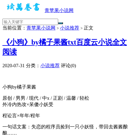
青苹果小说网
当前位置：
青苹果小说网
小说推荐
正文
>
>
《小狗》by橘子果酱txt百度云小说全文
阅读
2020-07-31
分类：
小说推荐
评论(0)
小狗by橘子果酱
原创 / 男男 / 现代 / 中x / 正剧 / 温馨 / 轻松
外冷内热攻×呆傻小妖受
程讼言×年年/程年
一句话文案：失恋的程序员捡到一只小妖怪，带回去酱酱酿
酿……