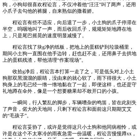
狗，小狗却很喜欢程讼言，不仅冲着他“汪汪”叫了两声，还用
小爪子去勾他的裤腿，自来熟似的撒着娇。
程讼言有些不适应，向后退了一步，小土狗的爪子停滞在
半空，呜咽地叫了一声，而后收回爪子，规规矩矩地蹲在地
上，只是尾巴摇晃的速度明显减慢了。
程讼言找了块g净的纸板，把地上的蛋糕铲到垃圾桶里，
期间小土狗一直围在他手边转，赶也赶不走，还用鼻子去拱地
上的蛋糕残渣，帮他清理“作案现场”。
收拾g净后，程讼言本打算一走了之，可是低头对上小土
狗那双黑溜溜的眼睛，没由来的就心软了，雨下得很大，小土
狗身上的毛已经一绺一绺地黏在了一起，即便这样，也还是守
礼地蹲在伞外，像是一个想要糖果却不敢开口的小孩。
一瞬间，行人繁乱的脚步，车辆嘈杂的鸣笛，皆在此刻失
了声音，偌大的天地间，只剩下程讼言和面前这只期期艾艾
的“毛孩子”。
程讼言妥协了，或许是觉得这只小土狗和他同病相怜，或
许是在这个不太寒冷的雨夜急需一份温暖，程讼言慢慢蹲xx，