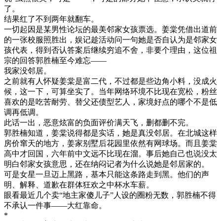
了。
结果红了不到两年就翻车。
一切起因是某男性论坛的最美邻家女孩票选。姜棠凭借出道前
的一张校服照胜出，娱记趁活动问一句她是否自认为是邻家女
孩代表，得到否认答案后继续穷追不舍，非要个理由，这位祖
宗的回答郭胜楠至今难忘——
我家没邻居。
之前就有人怀疑姜棠是富二代，不过都是些边角小料，没成火
候，这一下，可算坐实了。当年网络环境不比现在宽松，粉丝
喜欢的是吃苦耐劳、替父还债型艺人，家境好点的哪个不是低
调再低调。
此话一出，恶意炫富的负面评价满天飞，删都删不完。
郭胜楠知道，姜棠说得都是实话，她是真没邻居。在北城这样
房价窜天的地方，姜家别墅后花园里依然有网球场。而且姜棠
高中才回国，六年前中文远不比现在溜。事后她自己也说没太
明白邻家女孩意思，还在纳闷记者为什么说她是邻居家的。
可是女星一旦迈上黑路，基本只能这条路走到黑。他们的声
明、解释、道歉在群体狂欢之中杯水车薪。
眼看最近几个卖“地主家傻儿子”人设的圈粉无数，郭胜楠不得
不承认一件事——大红靠命。
*