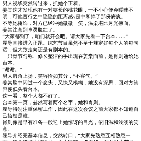
男人视线突然转过来，抓她个正着。
姜棠这才发现他有一对狭长的桃花眼，一不小心便会暧昧不
明，可他言行之中隐隐的距离感y是中和掉了那份旖旎。
不等她掩饰，对方已经冲她微微一笑，温柔堪比月光拂面。
姜棠注意到卓灵脸红了。
“大家都到了，咱们就开会吧。请大家先看一下台本……”
瞿导直接进入正题。综艺节目虽然不至于规定好每个人的每句
话，但大致走向还是有剧本的。
一只骨节匀称、修长整洁的手出现在姜棠面前，是肖则递给她
台本。
“谢谢。”
男人唇角上扬，笑容恰如其分，“不客气。”
姜棠脑中闪过一个念头，又快又模糊，她没有深思，回对方笑
容便低头看台本。
这一看，整个人都不好了。
台本第一页，赫然写着两个名字，她和肖则。
瞿导特别注重保密工作，因此在这次会议之前大家都不知道自
己搭档是谁。
肖则像是早有准备一般迎上她惊讶的目光，依旧温和浅淡的笑
意。
瞿导介绍完基本信息，突然转口，“大家先熟悉互相熟悉一