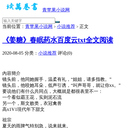
青苹果小说网
当前位置：
青苹果小说网
小说推荐
正文
>
>
《姜糖》春眠药水百度云txt全文阅读
2020-08-05
分类：
小说推荐
评论(0)
內容簡介
镜头前，他同她握手，温柔有礼，“姐姐，请多指教。”
镜头后，他咬她耳朵，低声引诱，“叫声哥哥，就让你xx。”
要说他们有什么共同点，大概就是都很表里不一：
一个看似霸王花，实则泥石流
另一个，斯文败类，衣冠禽兽
高x1V1現代年下甜文
祖宗
夏天的雨脾气特别急，说来就来。