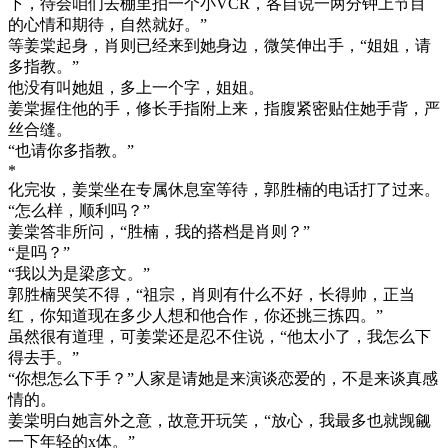
下，待会咱们去棚里拍一个小VCR，各自说一两分钟上节目
的心情和期待，自然就好。”
等姜棠起身，肖则已经来到她身边，微笑伸出手，“姐姐，请
多指教。”
他没有叫她姐，多上一个字，姐姐。
姜棠握住他的手，修长手指附上来，指腹紧密贴住她手背，严
丝合缝。
“也请你多指教。”
*
化完妆，姜棠坐在专属休息室等待，郭胜楠的电话打了过来。
“怎么样，顺利吗？”
姜棠答非所问，“胜楠，我的搭档是肖则？”
“是吗？”
“我以为是梁彦文。”
郭胜楠哭笑不得，“祖宗，肖则有什么不好，长得帅，正当
红，你知道现在多少人想和他合作，你还挑三拣四。”
虽然很有道理，可姜棠还是忍不住说，“他太小了，我怎么下
得去手。”
“你想怎么下手？”人家是请她是来演谈恋爱的，不是来谈真感
情的。
姜棠明白她言外之意，故意开玩笑，“放心，我最多也就觊觎
一下年轻的x体。”