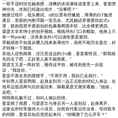
一双手适时扶住她肩膀，清爽的沐浴液味道笼罩上来。姜棠愣
神功夫，肖则已经递出纸巾，“没事吧？”
她接过纸巾，低头擦拭。x的位置有些尴尬，薄薄的白T恤浸
透后，里面的沟壑浑圆一览无余。尤其她还穿着蕾丝款式x
罩，犹抱琵琶半遮面似的包裹着两团丰软，比全裸更诱惑。
梁彦文非常绅士的别开视线，视线寻向门口衣帽架。他身上只
有一件polo衫，没有多余外x可以借给姜棠遮挡。
罪魁祸首不知道从哪儿找来条薄丝巾，虽然不能完全盖住，好
歹转移一下视线。
其他人还热闹着，没注意这边的小x曲，姜棠索性说，“那我就
先回去了吧，正好老人家不能熬夜。”
梁彦文又是一阵好笑，慢得这半拍，被肖则抢先一步提
议，“我送你。”
姜棠不甚在意的摆摆手，“不用不用，我自己走就行。”
年轻男人置若罔闻，起身走到另一边正点歌的经纪人身边，在
他耳边低语两句后折返回来，隔着梁彦文微笑看她，“姐姐，
走吧。”
明明再礼貌不过，却叫人难以拒绝。
姜棠抿了抿唇，与梁彦文与身后另一人道别后，起身离开。
这家会所经常接待大小演员，自然有代客泊车业务。等待取车
的间隙，姜棠后知后觉想起来问，“你喝酒了怎么开车？”