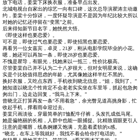
放下电话，姜棠下床换衣服，准备早点出发。
北城电视台自家出的综艺一向有口碑，这次总导演瞿涛主动邀
约，姜棠十分惊讶，一度怀疑导演是不是因为年纪比较大所以
对她的记忆还停留在“变黑”之前。
后来得知新节目名字，她恍然大悟。
《即使这样也要恋爱》。
可不是，即使过气也要恋爱，即使招黑也要恋爱。
再看另一位女嘉宾，卓灵，21岁，刚从电影学院毕业的小花。
嗯，她还可以再加一条，即使28岁也要恋爱。
不愧是瞿导，有眼光，找她来以一抵三，性价比极高。
尽管姜棠自己并不认为二十八岁很大，但对女明星来说，这确
实是个比较值得思虑的年龄，尤其像她这样半红不黑的。
换好衣服，又吃点东西，手机收到晓北信息，“姐，我到了。”
她知道以晓北个性肯定不会老老实实坐在车里等，抓起包急匆
匆出门，边走边回复，“我马上下来。”
曾晓北正打算再发一条“不用着急”，余光瞥见道高挑身影，忙
收起手机，撑着雨伞迎过去。
姜棠只画淡妆，穿最简单的T恤配牛仔裤，头发扎成低马尾。
她是偏艳丽的长相，人群中也能一眼捕捉。比精致眉眼更引人
注意的是嘴唇，线条婀娜又饱满，充盈着柔软的x感。
“晓北，在车上等我就好，我找不着会给你打电话的。”