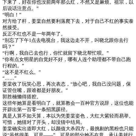
下来了，好在你也没前两年那么红，不然又是麻烦。祖宗，以
后说话注意点。”
“明白！”
对方给了杆，姜棠自然要利落爬下去，对于自己不红的事实泰
然接受。
反正不红也不是一年两年了。
“别忘了下午1点去电视台，我这边走不开，叫晓北跟你去行
吗？”
“行啊，我自己去也行，你忙就留下晓北帮忙呗。”
“你有点女明星的自觉好不好，哪有人连个助理都不带自己跑
行程的。”
“这不是不红么。”
“……”
姜棠收了玩笑心思，再次表态，“放心吧，我自己没问题，保
证管住嘴，跟谁都是好朋友。”
郭胜楠懒得搭腔。
这些年她算是看明白了，就算教会一百种官方说辞，这位也能
开辟出第一百零一条招黑蹊径。
真是人算不如天算，本以为凭姜棠姿色，大红大紫轻而易举。
可惜，她猜对了开头，却没猜中结局。
姜棠确实出道即大红，以颜值大杀四方，最挑剔的黑粉也只能
说“虽然很美，可是——”，可是的部分她不在意，承认美就行