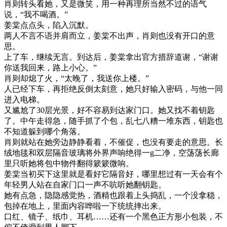
肖则转头看她，又是微笑，用一种再理所当然不过的语气
说，“我不喝酒。”
姜棠点点头，陷入沉默。
两人不言不语并肩而立，姜棠不出声，肖则也没有开口的意
思。
上了车，继续无言。到达后，姜棠拿出官方措辞道谢，“谢谢
你送我回来，路上小心。”
肖则却熄了火，“太晚了，我送你上楼。”
人已经下车，再拒绝反倒太刻意，她只好输入密码，与他一同
进入电梯。
又尴尬了30层光景，好不容易到达家门口。她又找不着钥匙
了。中午走得急，随手抓了个包，乱七八糟一堆东西，钥匙也
不知道躲到哪个角落。
肖则就站在她旁边静静看着，不催促，也没有要走的意思。长
绒地毯和双层隔音玻璃将外界声响绝得一g二净，空荡荡长廊
里只听她将包中物件翻得簌簌微响。
姜棠当初买下这里就是看好它隔音好，哪里想过有一天会有个
年轻男人站在自家门口一声不吭听她翻钥匙。
她有点急，隐隐感觉热，酒精也跟着上头捣乱，一个没拿稳，
包掉在地上，里面内容哗啦一下统统摔出来。
口红、镜子、纸巾、耳机……还有一个黑色正方形小包装，不