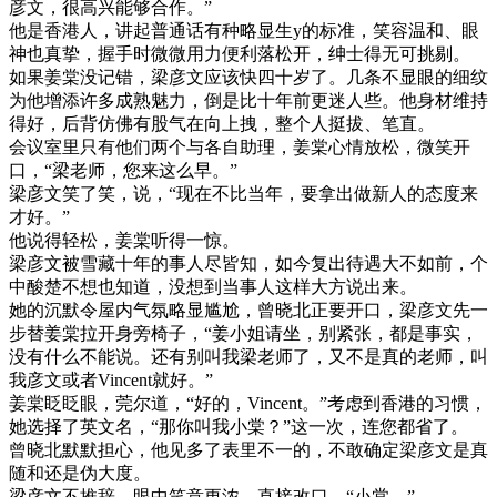
彦文，很高兴能够合作。”
他是香港人，讲起普通话有种略显生y的标准，笑容温和、眼
神也真挚，握手时微微用力便利落松开，绅士得无可挑剔。
如果姜棠没记错，梁彦文应该快四十岁了。几条不显眼的细纹
为他增添许多成熟魅力，倒是比十年前更迷人些。他身材维持
得好，后背仿佛有股气在向上拽，整个人挺拔、笔直。
会议室里只有他们两个与各自助理，姜棠心情放松，微笑开
口，“梁老师，您来这么早。”
梁彦文笑了笑，说，“现在不比当年，要拿出做新人的态度来
才好。”
他说得轻松，姜棠听得一惊。
梁彦文被雪藏十年的事人尽皆知，如今复出待遇大不如前，个
中酸楚不想也知道，没想到当事人这样大方说出来。
她的沉默令屋内气氛略显尴尬，曾晓北正要开口，梁彦文先一
步替姜棠拉开身旁椅子，“姜小姐请坐，别紧张，都是事实，
没有什么不能说。还有别叫我梁老师了，又不是真的老师，叫
我彦文或者Vincent就好。”
姜棠眨眨眼，莞尔道，“好的，Vincent。”考虑到香港的习惯，
她选择了英文名，“那你叫我小棠？”这一次，连您都省了。
曾晓北默默担心，他见多了表里不一的，不敢确定梁彦文是真
随和还是伪大度。
梁彦文不推辞，眼中笑意更浓，直接改口，“小棠。”