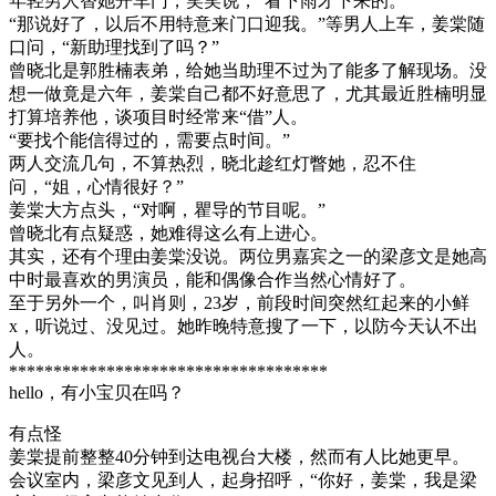
年轻男人替她开车门，笑笑说，“看下雨才下来的。”
“那说好了，以后不用特意来门口迎我。”等男人上车，姜棠随
口问，“新助理找到了吗？”
曾晓北是郭胜楠表弟，给她当助理不过为了能多了解现场。没
想一做竟是六年，姜棠自己都不好意思了，尤其最近胜楠明显
打算培养他，谈项目时经常来“借”人。
“要找个能信得过的，需要点时间。”
两人交流几句，不算热烈，晓北趁红灯瞥她，忍不住
问，“姐，心情很好？”
姜棠大方点头，“对啊，瞿导的节目呢。”
曾晓北有点疑惑，她难得这么有上进心。
其实，还有个理由姜棠没说。两位男嘉宾之一的梁彦文是她高
中时最喜欢的男演员，能和偶像合作当然心情好了。
至于另外一个，叫肖则，23岁，前段时间突然红起来的小鲜
x，听说过、没见过。她昨晚特意搜了一下，以防今天认不出
人。
************************************
hello，有小宝贝在吗？
有点怪
姜棠提前整整40分钟到达电视台大楼，然而有人比她更早。
会议室内，梁彦文见到人，起身招呼，“你好，姜棠，我是梁