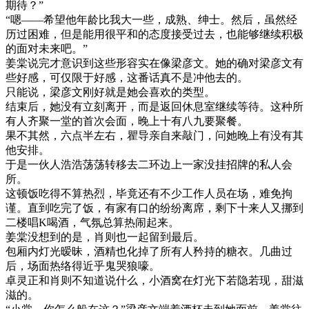
期待？”
“嗯——希望他年龄比我大一些，成熟、绅士。然后，虽然经
历过困难，但是能用很平和的态度接受过去，也能够继续积极
的面对未来吧。”
姜棠说完才意识到这些形容实在像梁彦文。她的确对梁彦文有
些好感，可仅限于好感，这番话真不是冲他去的。
只能说，梁彦文刚好就是她会喜欢的类型。
结束后，她没有立刻离开，而是返回休息室继续等待。这种所
有人齐聚一堂的首次会面，晚上十有八九要聚餐。
果不其然，六点半左右，瞿导亲自来敲门，问她晚上有没有其
他安排。
于是一伙人浩浩荡荡转移去二环边上一家没挂招牌的私人会
所。
这顿饭吃得不算热烈，毕竟还有不少工作人员在场，难免拘
谨。直到吃完了饭，有家有口的纷纷离席，剩下十来人又挪到
二楼唱K喝酒，气氛总算热闹起来。
姜棠没想到的是，肖则也一起留到最后。
包厢内灯光暧昧，酒精也化掉了所有人矜持的糖衣。几曲过
后，场面热络得近乎鬼哭狼嚎。
卓灵正和肖则不知道说什么，小酒窝在灯光下若隐若现，甜滋
滋的。