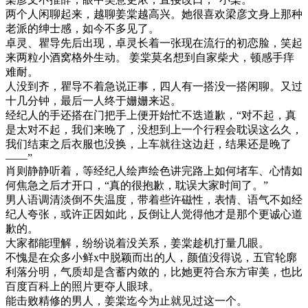
两个人闲聊起来，越聊姜棠越高兴。她很喜欢梁彦文身上那种
老派的绅士感，如今不多见了。
卓灵、瞿导先后出现，卓灵长着一张现在流行的初恋脸，笑起
来两粒小酒窝格外生动。 姜棠莫名想到自家柴犬，顿感手痒
难耐。
人没到齐，瞿导不着急说正事，四人有一搭没一搭闲聊。又过
十几分钟，最后一人终于姗姗来迟。
经纪人的手还搭在门把手上便开始忙不迭道歉，“对不起，真
是太对不起，我们来晚了，没想到上一个行程会耽误这么久，
我们结束之后衣服也没换，上车就往这边赶，结果还是晚了
——”
肖则静静听着，等经纪人绘声绘色讲完路上如何堵车、心情如
何焦急之后才开口，“真的很抱歉，耽误大家时间了。”
男人语调清淡倒不失温度，带着些许磁性，表情、语气不如经
纪人夸张，或许正因如此，反倒让人觉得他才是那个更诚心道
歉的。
大家都能理解，纷纷说着没关系，姜棠趁机打量几眼。
不愧是在众多小鲜x中脱颖而出的人，颜值没得说，五官轮廓
利落分明，气质却是含蓄内敛的，比她更符合东方审美，也比
百度百科上的照片更夺人眼球。
能击败精修的男人，姜棠迄今为止就见过这一个。