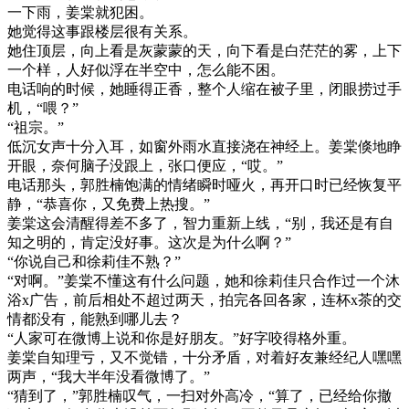
一下雨，姜棠就犯困。
她觉得这事跟楼层很有关系。
她住顶层，向上看是灰蒙蒙的天，向下看是白茫茫的雾，上下
一个样，人好似浮在半空中，怎么能不困。
电话响的时候，她睡得正香，整个人缩在被子里，闭眼捞过手
机，“喂？”
“祖宗。”
低沉女声十分入耳，如窗外雨水直接浇在神经上。姜棠倏地睁
开眼，奈何脑子没跟上，张口便应，“哎。”
电话那头，郭胜楠饱满的情绪瞬时哑火，再开口时已经恢复平
静，“恭喜你，又免费上热搜。”
姜棠这会清醒得差不多了，智力重新上线，“别，我还是有自
知之明的，肯定没好事。这次是为什么啊？”
“你说自己和徐莉佳不熟？”
“对啊。”姜棠不懂这有什么问题，她和徐莉佳只合作过一个沐
浴x广告，前后相处不超过两天，拍完各回各家，连杯x茶的交
情都没有，能熟到哪儿去？
“人家可在微博上说和你是好朋友。”好字咬得格外重。
姜棠自知理亏，又不觉错，十分矛盾，对着好友兼经纪人嘿嘿
两声，“我大半年没看微博了。”
“猜到了，”郭胜楠叹气，一扫对外高冷，“算了，已经给你撤