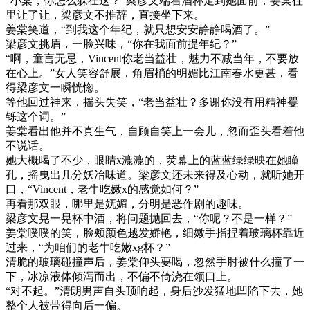
“小棠，你怎么躲在这？”梁彦文端着酒杯走到她面前，姜棠往
里让了让，梁彦文不推辞，直接坐下来。
姜棠笑道，“到我这个年纪，就只想安安静静喝酒了。”
梁彦文挑眉，一脸兴味，“你在我面前提年纪？”
“啊，童言无忌，Vincent你老当益壮，魅力不减当年，不要放
在心上。”女人笑容舒展，角眉梢的明媚比江南春水更甚，看
得梁彦文一瞬恍惚。
等他回过神来，摇头失笑，“老当益壮？多谢你没有用精神矍
铄这个词。”
姜棠看出他并不真生气，自顾自笑上一会儿，忽而歪头看着他
不说话。
她大概喝了不少，眼睛x漉漉的，荧幕上的蓝蓝绿绿映在她瞳
孔，摇曳出几分妖冶味道。梁彦文还未来得及心动，就听她开
口，“Vincent，老牛吃嫩x的感觉如何？”
再看那双眼，哪里是妩媚，分明是恶作剧的趣味。
梁彦文晃一晃杯中酒，将问题抛回去，“你呢？不是一样？”
姜棠噗噗的笑，脸颊颜色越发娇艳，细嫩手指捏着玻璃杯靠近
过来，“为咱们的老牛吃嫩xg杯？”
清脆的玻璃碰撞声后，姜棠仰头要喝，忽然手肘被什么撞了一
下，冰凉液体倾泻而出，不偏不倚浇在领口上。
“对不起。”清朗男声自头顶响起，身后沙发猛地凹陷下去，她
整个人被带得向后一偏。