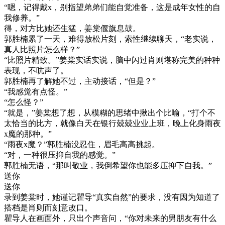
“嗯，记得戴x，别指望弟弟们能自觉准备，这是成年女性的自
我修养。”
得，对方比她还生猛，姜棠偃旗息鼓。
郭胜楠累了一天，难得放松片刻，索性继续聊天，“老实说，
真人比照片怎么样？”
“比照片精致。”姜棠实话实说，脑中闪过肖则堪称完美的种种
表现，不吭声了。
郭胜楠再了解她不过，主动接话，“但是？”
“我感觉有点怪。”
“怎么怪？”
“就是，”姜棠想了想，从模糊的思绪中揪出个比喻，“打个不
太恰当的比方，就像白天在银行兢兢业业上班，晚上化身雨夜
x魔的那种。”
“雨夜x魔？”郭胜楠没忍住，眉毛高高挑起。
“对，一种很压抑自我的感觉。”
郭胜楠无语，“那叫敬业，我倒希望你也能多压抑下自我。”
送你
送你
录到姜棠时，她谨记瞿导“真实自然”的要求，没有因为知道了
搭档是肖则而刻意改口。
瞿导人在画面外，只出个声音问，“你对未来的男朋友有什么