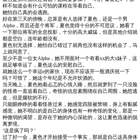
样不知道会有什么可怕的课程在等着自己。
她怕自己真的会逃跑。
好在第三天的傍晚，总算是有人选择了夏色，还是一个男
Alpha，而且还是个将军，夏色觉得十分的不可思议，她看了
一下那位将军的全息投影，十分的高大威猛，但是其他介绍就
都是空白，连年龄都没有。
夏色别无选择，她怕自己错过了就再也没有这样的机会了，马
上就同意了。
至少不是一位女Alpha，她不用面对一个有着xx的大x妹子，这
就足够幸运了，夏色这么的安慰自己。
就她这么一个幸运e的家伙，现在不应该开一瓶酒庆祝一下
吗？可惜了，她这个年纪是不允许饮酒的。
当天晚上，夏色抱着忐忑的心情入睡，然后就梦到了一只没脸
的怪兽一直追着自己，奇怪的信息素围绕在自己周围，她想逃
走，但是腿软的不行。
只能眼睁睁的看着怪兽过来，她感觉四肢被禁锢，身上有黏腻
感觉，她不明白的是自己的身体也有一种奇怪的变化，那是一
种微弱的渴望，是存在于她的内心深处的，这让夏色迅速的脱
离梦境。
‘这是疯了吗？’
过了好一会，夏色才开始接受一个事实，那就是自己这具身体