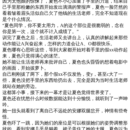
因为太他娘的惊悚了，夏色不小心加重了手里的力道，结果自
己手里那粉嫩的东西开始发出滴滴的警报声，夏色一脸茫然的
看着皱着眉头活似自己欠了他钱的生活老师，完全不知道现在
是个什么情况。
“夏色同学，你不要太用力，A的这个部位是很脆弱的，念在
你是第一次，这个就不计入成绩了。”
训完了夏色之后，生活老师又去讲台上，认真的讲解起来那些
动作能让A兴奋起来，怎样的力道会让A、O都很快乐。
夏色哪有心思听这些，等到大家都开始对着手里的假xx动作起
来，夏色只觉得满心的迷茫。
她不能让生活老师再来批评自己，夏色也头昏昏的想着电影中
的画面，开始拔萝卜。
自己刚刚拔了两下，那个假xx不仅发热，变y，甚至c大了一
些，夏色没把手里的东西给扔出去，完全是因为当时生活老师
就站在她的旁边。
这都算小事，接下来的一幕才是让夏色觉得世界变了。
夏色还在忧愁什么时候数据能达到十分愉悦，就听到了一声呻
吟。
她一扭头就看到了离自己不远处的安娜双腿岔开，神情有些奇
怪。
夏色吓了一跳，因为她们的座位是可以根据她们的姿势调整形
状的，看到安娜几乎是躺着，裙子盖住了她的大腿，夏色以为