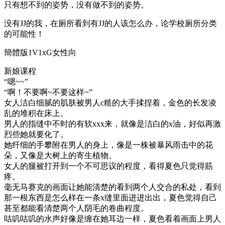
只有想不到的姿势，没有做不到的姿势。
没有JJ的我，在厕所看到有JJ的人该怎么办，论学校厕所分类
的可能性！
簡體版1V1xG女性向
新娘课程
“嗯~~”
“啊！不要啊~不要这样~”
女人洁白细腻的肌肤被男人c糙的大手揉捏着，金色的长发凌
乱的堆积在床上。
男人的指缝中不时的有软xxx来，就像是洁白的x油，好似再激
烈些她就要化了。
她纤细的手攀附在男人的身上，像是一株被暴风雨击中的花
朵，又像是大树上的寄生植物。
女人的腿被打开到一个不可思议的程度，看得夏色只觉得筋
疼。
毫无马赛克的画面让她能清楚的看到两个人交合的私处，看到
那一根东西是怎么样在一条x缝里面进进出出，夏色觉得自己
甚至都能看清楚两个人阴毛的卷曲程度。
咕叽咕叽的水声好像是缠在她耳边一样，夏色看着画面上男人