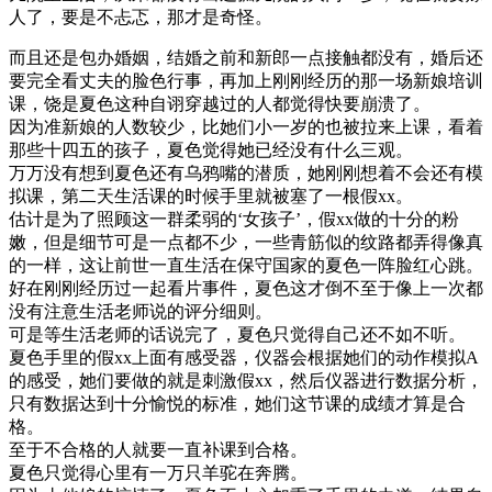
人了，要是不忐忑，那才是奇怪。
而且还是包办婚姻，结婚之前和新郎一点接触都没有，婚后还
要完全看丈夫的脸色行事，再加上刚刚经历的那一场新娘培训
课，饶是夏色这种自诩穿越过的人都觉得快要崩溃了。
因为准新娘的人数较少，比她们小一岁的也被拉来上课，看着
那些十四五的孩子，夏色觉得她已经没有什么三观。
万万没有想到夏色还有乌鸦嘴的潜质，她刚刚想着不会还有模
拟课，第二天生活课的时候手里就被塞了一根假xx。
估计是为了照顾这一群柔弱的‘女孩子’，假xx做的十分的粉
嫩，但是细节可是一点都不少，一些青筋似的纹路都弄得像真
的一样，这让前世一直生活在保守国家的夏色一阵脸红心跳。
好在刚刚经历过一起看片事件，夏色这才倒不至于像上一次都
没有注意生活老师说的评分细则。
可是等生活老师的话说完了，夏色只觉得自己还不如不听。
夏色手里的假xx上面有感受器，仪器会根据她们的动作模拟A
的感受，她们要做的就是刺激假xx，然后仪器进行数据分析，
只有数据达到十分愉悦的标准，她们这节课的成绩才算是合
格。
至于不合格的人就要一直补课到合格。
夏色只觉得心里有一万只羊驼在奔腾。