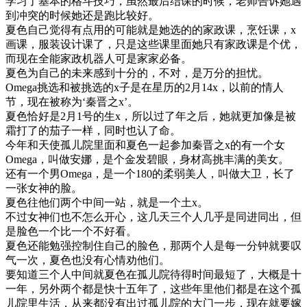
学习了基本的格斗技巧，虽然最后结课的时候，老师告诉她遇
到冲突的时候她还是跑比较好。
夏色自己觉得有点用的可能就是她选的的家政课，烹饪课，x
画课，服装设计课了，只是这些课里面她只有家政课是个优，
而现在全能家政机器人可是家家必备。
夏色为自己的未来感到十分的，不对，是万分的担忧。
Omega挑选和被挑选的x子是在星历的2月14x，以前的情人
节，现在被称为‘秦晋之x’。
夏色恰好是2月1号的生x，所以过了年之后，她就更加像是被
霜打了的茄子一样，同时也认了命。
今年和天使孤儿院里面和夏色一起参加秦晋之x的有一个女
Omega，叫做安娜，是个金发碧眼，身材高挑丰满的美女。
还有一个男Omega，是一个180的柔弱美人，叫做大卫，长了
一张女神的脸。
夏色往他们两个中间一站，就是一个土x。
不过女神们也不怎么开心，这几天三个人几乎是同进同出，但
是脸色一个比一个不好看。
夏色还能勉强控制住自己的脸色，那两个人是每一分钟就要叹
气一次，夏色也没有心情劝他们。
要知道三个人中间就夏色在孤儿院待得时间最短了，大概是十
一年，另外两个都是快十五年了，这些年里他们都是在这个孤
儿院里生活，从来都没有出过孤儿院的大门一步，现在就要嫁