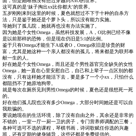
面，但是她唯独没有想过穿越到AxO的世界。
这可真的是‘妹子掏出xx比你都大’的世界。
五岁刚刚来到这里的时候，夏色就想过不下于十种的自杀方
法，只是鉴于她还是个萝卜头，所以没有能力实施。
等她到了孤儿院，她就再也没有办法实施了。
因为她是个女性Omega，虽然科技发展，A，O比例已经不像
是以前那样的恐怖，但是现在仍旧是5:1的比例。
鉴于只有Omega才能生下A或者O，Omega依旧是珍贵的财
富，尤其是她这种一个亲人都没有的孤儿，将来都是为联邦奉
献一生的人。
好在她是个女性Omega，而且还是个男性器官完全缺失的女性
Omega，她一直在心里安慰自己，自己和上辈子一点区别的都
没有，只有这样她才能活下去，要是多了一个小xx，只怕什么
都阻挡不了她原地狗带。
就是每次在厕所见到男性Omega的时候，夏色还是很想死一死
的。
好在他们孤儿院也没有多少Omega，大部分时间她还是可以自
我欺骗的。
要说她现在的生活环境，除了没有自由之外，其余还是非常的
不错的，一室一厅一厨一卫的房子，专门营养师调配的三餐，
各种可选可不选的课程，琴棋书画，诗词歌赋任你选的兴趣
班，还有定期的健身辅导，这些还都是免费提供的。