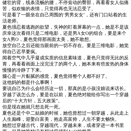
健壮的背，线条流畅的腰，不停耸动的臀部，再看看女人似痛
苦，似欢愉的表情，只觉得再也无法忍受了。
可是看了一眼坐在自己周围的‘男男女女’，还有门口站着的生
活老师。
夏色强忍着逃跑的欲望，失神的盯着屏幕的一点，她是不是该
庆幸这次看得只是二维电影，还是男A女O的组合，要是来个
女A男O，夏色觉得那画面太美，她不敢想。
放空自己之后还能当眼前的一切不存在。要是三维电影，她觉
得自己迟早要疯。
闻着空气中几乎凝成实质的信息素味道，夏色只觉得无比的反
胃，再看看画面上没完没了的两个人，她本来有些发热的身体
慢慢的冷静了下来。
腿心是一片黏腻的感觉，夏色觉得整个人都不好了。
这他妈的都是什么事啊！
要说自己为什么会经历这一切，那真的是小孩没娘说来话长。
穿越了该怎么办，要是在以前，夏色绝对能给你写出一个穿越
后的“十大方针，五大政策”。
但是现在她就只想去死一死。
夏色还是个中二姑娘的时候，她也曾想过一朝穿越，从此走上
人生巅峰，迎娶白富美，抱走高富帅，人生不要太畅快。
她想过穿越古代，穿越现代，穿越未来，或者穿进一本书里