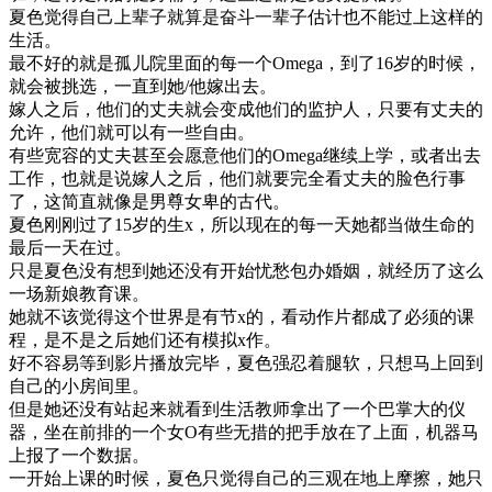
夏色觉得自己上辈子就算是奋斗一辈子估计也不能过上这样的
生活。
最不好的就是孤儿院里面的每一个Omega，到了16岁的时候，
就会被挑选，一直到她/他嫁出去。
嫁人之后，他们的丈夫就会变成他们的监护人，只要有丈夫的
允许，他们就可以有一些自由。
有些宽容的丈夫甚至会愿意他们的Omega继续上学，或者出去
工作，也就是说嫁人之后，他们就要完全看丈夫的脸色行事
了，这简直就像是男尊女卑的古代。
夏色刚刚过了15岁的生x，所以现在的每一天她都当做生命的
最后一天在过。
只是夏色没有想到她还没有开始忧愁包办婚姻，就经历了这么
一场新娘教育课。
她就不该觉得这个世界是有节x的，看动作片都成了必须的课
程，是不是之后她们还有模拟x作。
好不容易等到影片播放完毕，夏色强忍着腿软，只想马上回到
自己的小房间里。
但是她还没有站起来就看到生活教师拿出了一个巴掌大的仪
器，坐在前排的一个女O有些无措的把手放在了上面，机器马
上报了一个数据。
一开始上课的时候，夏色只觉得自己的三观在地上摩擦，她只