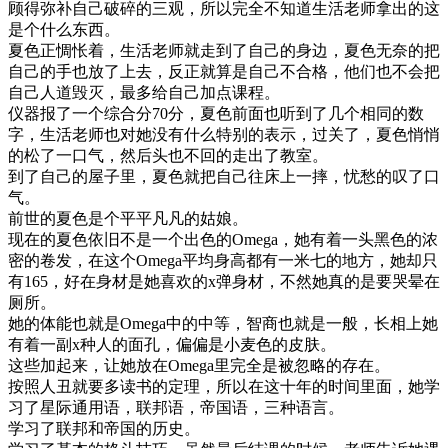
顾得弥补自己破碎的三观，所以完全不知道生活老师拿出的这
是个什么东西。
夏色正惆怅着，生活老师就走到了自己的身边，夏色无奈的把
自己的手也放了上去，反正就算是自己不合格，他们也不会把
自己人道毁灭，最多给自己加点课程。
仪器报了一个综合分70分，夏色前面也听到了几个相同的数
字，生活老师也对她没有什么特别的表示，过关了，夏色悄悄
的松了一口气，然后头也不回的走出了教室。
到了自己的屋子里，夏色就把自己往床上一摔，忧愁的叹了口
气。
前世的夏色是个平平凡凡的姑娘。
现在的夏色依旧不是一个出色的Omega，她有着一头黑色的浓
密的卷发，在这个Omega平均身高都有一米七的地方，她却只
有165，好在身材是她喜欢的x弹身材，不然她真的是要哭晕在
厕所。
她的体能也就是Omega中的中等，智商也就是一般，长相上她
有着一副x种人的面孔，偏偏是小麦色的皮肤。
这些加起来，让她放在Omega里完全是被忽略的存在。
按照人丑就要多读书的定理，所以在这十年的时间里面，她学
习了星际通用语，联邦语，帝国语，三种语言。
学习了联邦和帝国的历史。