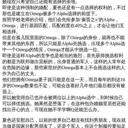
她现在只希望自己还能有选择的余地。
即使是这种强制的婚配，夏色还是有一点选择的权利的，不过
那也是建立在Omega被多个Alpha选择的前提下。
按照学校老师的介绍，他们会先给参加‘秦晋之x’的Alpha，
Omega，进行基因匹配，匹配程度在40%之上，才会让他们互
相选择。
但是在孤儿院里面的Omega，除了Omega的身份，就再也不能
带来其他的东西，所以只能是Alpha先挑选，出现多个Alpha选
中一个Omega的情况，Omega才能从中挑选一位。
即使是这样Alpha的竞争也是相当的激烈，首先获得挑选权利
的都是为联邦做出贡献的，出身普通的军人，这样的人常年处
在危险的边缘，那些家世好的Omega基本上不会挑选这样的人
作为自己的丈夫。
他们想拥有Omega妻子就只能是在这一天，而且每年的到达16
岁的Omega数量也不定，可能会连着好几年他们最后都没有被
选上。
所以她觉得自己也许会被两位以上的Alpha选中，到时候自己
可以择优挑选。她果然是堕落了，在这种包办婚姻里居然还能
找出开心的点，可现在她不学学啊Q还能怎么办。
夏色还安慰自己，以前的世界自己都没有找到男朋友，现在就
当做是国家分配男朋友了，还是个军人，你这个制服控要知足