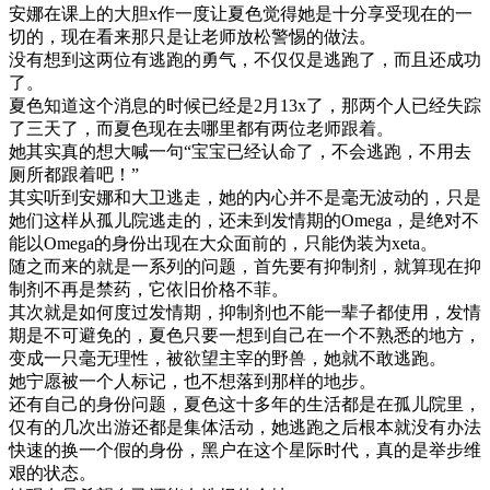
安娜在课上的大胆x作一度让夏色觉得她是十分享受现在的一
切的，现在看来那只是让老师放松警惕的做法。
没有想到这两位有逃跑的勇气，不仅仅是逃跑了，而且还成功
了。
夏色知道这个消息的时候已经是2月13x了，那两个人已经失踪
了三天了，而夏色现在去哪里都有两位老师跟着。
她其实真的想大喊一句“宝宝已经认命了，不会逃跑，不用去
厕所都跟着吧！”
其实听到安娜和大卫逃走，她的内心并不是毫无波动的，只是
她们这样从孤儿院逃走的，还未到发情期的Omega，是绝对不
能以Omega的身份出现在大众面前的，只能伪装为xeta。
随之而来的就是一系列的问题，首先要有抑制剂，就算现在抑
制剂不再是禁药，它依旧价格不菲。
其次就是如何度过发情期，抑制剂也不能一辈子都使用，发情
期是不可避免的，夏色只要一想到自己在一个不熟悉的地方，
变成一只毫无理性，被欲望主宰的野兽，她就不敢逃跑。
她宁愿被一个人标记，也不想落到那样的地步。
还有自己的身份问题，夏色这十多年的生活都是在孤儿院里，
仅有的几次出游还都是集体活动，她逃跑之后根本就没有办法
快速的换一个假的身份，黑户在这个星际时代，真的是举步维
艰的状态。