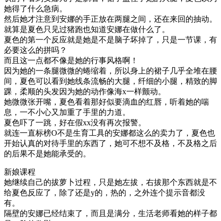
她得了什么急病。
然后她才注意到安娜的手正放在两腿之间，还在来回的抽动。
就算是夏色只见过猪跑也知道安娜在做什么了。
夏色的第一个反应就是她是不是脑子坏掉了，只是一节课，有
必要这么的拼吗？
而且这一点都不像是她的行事风格啊！
因为她的一条腿微微的蜷缩着，所以身上的裙子几乎全堆在腰
间，夏色可以看到她线条流畅的大腿，纤细的小腿，精致的脚
踝，柔顺的头发因为她的动作像海x一样颤动。
她微微张开嘴，夏色看着那好似要滴血的红唇，听着她的喘
息，一不小心又加重了手里的力道。
夏色吓了一跳，好在假xx没有再次报警。
就连一直标榜O不是生育工具的安娜都这么的卖力了，夏色也
开始认真的对待手里的东西了，她可不想不及格，不及格之后
的后果不是她能承受的。
新娘课程
她继续自己的拔萝卜过程，只是她左拔，右拔那个东西就是不
给夏色反应了，除了还是y的，热的，之外连个提示音都没
有。
隔壁的安娜已经结束了，而且是满分，生活老师看她的样子都