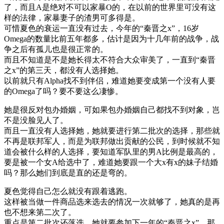
了，而且A是绝对不可以家暴O的，在以前的世界里可没有这
样的法律，家暴妻子的渣男可多得是。
可惜夏色的衰运一直没有过去，今年的“秦晋之x”，16岁
Omega的数量比前五年都多，估计是因为十几年前的战争，战
争之后有孤儿也是很正常的。
而且不知道是不是她长得太不符合大众审美了，一直到“秦晋
之x”的第三天，都没有人选择她。
以前就只有Alpha找不到伴侣，难道她要变成第一个没有人要
的Omega了吗？要不要这么凄惨。
她是很反对包办婚姻，可如果包办婚姻自己都找不到对象，岂
不是没脸见人了。
而且一直没有人选择她，她就要进行第二批次的选择，那些就
不再是联邦军人，而是为联邦做出贡献的公民，到时候就不知
道会被什么样的人选择，要知道军队里的男A比例是最高的，
要是被一个女A给选中了，难道她要跟一个大x有x的妹子结婚
吗？那么她们到底是直的还是弯的。
夏色觉得自己怎么就没有跟着逃跑。
这样被当做一件商品选来选去的情况一次就够了，她真的是再
也不想来第二次了。
重点是第二批次还落选，她就要参加下一年的“秦晋之x”，那