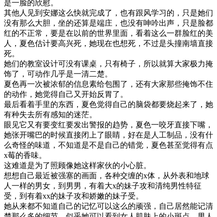
是一脸的欣慰。
其他人见到安娜这么快就完成了，也有跟风学习的，只是她们
没有那么大胆，坐的还算是端庄，也没有呻吟出声，只是脸都
红的不正常，要是在以前的世界里面，看着这么一群脸红的美
人，夏色估计要高兴死，她现在也想死，不过是头撞南墙直接
死。
她们的教室设计可没有课桌，只有椅子，所以就算大家极力掩
饰了，可动作几乎是一清二楚。
夏色再一次被浓郁的信息素给包围了，还有大家那些掩饰不住
的动作，她觉得自己又开始反胃了。
最后看着手里的东西，夏色觉得自己的脑袋都要烧起来了，她
有种失去所有感知的迷茫。
眼见它又有要变红要发出警报的趋势，夏色一咬牙直接下嘴，
她张开嘴巴的时候直接闭上了眼睛，好在是人工制品，没有什
么奇怪的味道，不知道是不是自己的错觉，夏色甚至觉得有点
x莓的香味。
这难道是为了照顾像她这样家伙的小心脏。
想想自己最近被强塞的画面，各种交缠的x体，从外表和地球
人一样的男女，到男男，有着大x的妹子攻和清纯男性特征
受，到有着xx的妹子攻和娇嫩的妹子受。
她从来都不知道自己的记忆可以这么的顽强，自己居然能记清
楚那么多的细节。似乎她可以看到女人肌肤上的小斑点，男人