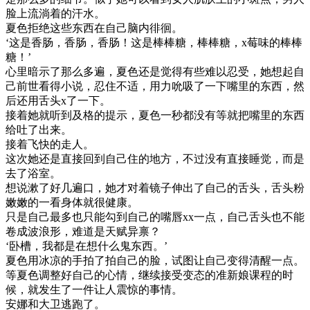
脸上流淌着的汗水。
夏色拒绝这些东西在自己脑内徘徊。
‘这是香肠，香肠，香肠！这是棒棒糖，棒棒糖，x莓味的棒棒
糖！’
心里暗示了那么多遍，夏色还是觉得有些难以忍受，她想起自
己前世看得小说，忍住不适，用力吮吸了一下嘴里的东西，然
后还用舌头x了一下。
接着她就听到及格的提示，夏色一秒都没有等就把嘴里的东西
给吐了出来。
接着飞快的走人。
这次她还是直接回到自己住的地方，不过没有直接睡觉，而是
去了浴室。
想说漱了好几遍口，她才对着镜子伸出了自己的舌头，舌头粉
嫩嫩的一看身体就很健康。
只是自己最多也只能勾到自己的嘴唇xx一点，自己舌头也不能
卷成波浪形，难道是天赋异禀？
‘卧槽，我都是在想什么鬼东西。’
夏色用冰凉的手拍了拍自己的脸，试图让自己变得清醒一点。
等夏色调整好自己的心情，继续接受变态的准新娘课程的时
候，就发生了一件让人震惊的事情。
安娜和大卫逃跑了。