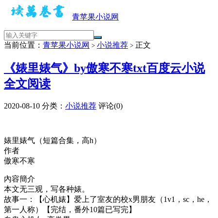
青苹果小说网
当前位置：
青苹果小说网
小说推荐
正文
>
>
《婊里婊气》by傲寒不寒txt百度云小说
全文阅读
2020-08-10
分类：
小说推荐
评论(0)
婊里婊气（短篇合集，高h）
作者
傲寒不寒
內容簡介
本文无三观，写各种婊。
故事一：【心机婊】爱上了室友的校x男朋友（1v1，sc，he，
第一人称）【完结，番外10篇已写完】