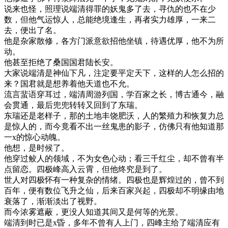
说来也怪，照理说端清得罪的妖鬼多了去，寻仇的也不在少
数，但他气运惊人，总能绝境逢生，再者实力雄厚，一来二
去，便出了名。
他是杂家散修，各方门派意欲招他坐镇，待遇优厚，他不为所
动。
他甚至拒绝了桑国国君陆长安。
大家说端清是神仙下凡，注定要平定天下，这样的人怎么招的
来？国君就是想养着他天道也不允。
流言蜚语穿耳过，端清周游列国，学百家之长，博古通今，融
会贯通，最后兜兜转转又回到了东瑞。
东瑞还是老样子，那的土地丰饶肥沃，人的繁殖力和恢复力总
是惊人的，而今竟看不出一丝鬼患的影子，仿佛只有他知道那
一x的惊心动魄。
他想，是时候了。
他穿过鲛人的领域，不为女色心动；看三千红尘，却不曾有半
点留恋。四极峰高入云霄，但他终究是到了。
世人对四极怀有一种复杂的情绪。四极也是辉煌过的，曾不到
百年，便有数位飞升之仙，后来百家兴起，四极却不明缘由地
衰落了，渐渐淡出了视野。
而今浓雾遮蔽，更没人知道其间又是何等的光景。
端清到时已是x昏，多年不曾有人上门，四峰主给了端清应有