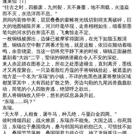
蓬莱仙（1）
“往古之时，四极废，九州裂，天不兼覆，地不周载，火滥焱
而不灭，水浩洋而不息。”
房间内装饰华美，层层叠叠的窗帷将光线切割得支离破碎，巨
大的地图铺陈开来，河川纤毫毕现，走兽栩栩如生，细看那墨
笔勾的河水扔在奔流不息，飞禽惊走不定。
一枚铜钱被掷出，边缘已被摩挲得圆润，在光下如脂玉般清
透。铜钱在空中翻了两番才坠地，就是这般，依旧在颤动着嗡
鸣，余音绕梁。当这一切终究平静下来的时候，铜钱正面赫然
纂刻着“大凶”二字，莹绿的铜锈潜藏在令人不安的深处。
来人赤足踏在图卷之上，所在之处墨迹褪去，直到离开，墨线
才又再度聚合。一只染着殷红丹蔻的手将铜钱拾起，被遮盖的
地方是一个名为“东瑞”的小镇，不详的焦黑色迷雾将整块区域
都笼罩其中，大有四处扩散之势。旁边勾勒的九尾凶兽蠢蠢欲
动，简笔的小人四散奔逃，绝望呼之欲出。
那人将铜钱收入怀中，悠长的叹息袅袅升起。
“东瑞……吗？”
东瑞。
“天大旱，人相食，屠牛马，种几绝，斗粟白金四两。”
彼时烽烟四起，战火燎原，东瑞亦不能免。大国之战，你死我
活，东瑞位于桑国境内，桑与邻国坞岩积怨已久，可惜技不如
人，桑国节节落败，桑国国君力排众议，抽了龙脉孤注一掷，