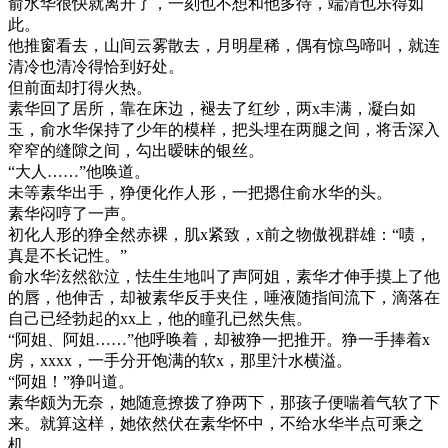
俞水华很快就离开了，一刻也不想和他多待，端清也乐得如
此。
他推窗看去，山间云雾散去，月明星稀，偶有惊鸟啼叫，就连
清冷也清冷得恰到好处。
但前面却打得火热。
素华回了居所，靠在床边，褪去了红纱，两x丰满，凝白如
玉，俞水华保持了少年的模样，把头埋在两腿之间，将舌深入
窄窄的缝隙之间，勾出暧昧的银丝。
“大人……”他唤道。
未等素华出手，狰便化作人形，一把摁住俞水华的头。
素华闷哼了一声。
初化人形的狰全然赤裸，肌x紧致，x前之物傲视群雄：“啧，
真是不长记性。”
俞水华泫然欲泣，怯生生地叫了声阿姐，素华才伸手摸上了他
的唇，他伸舌，却被素华反手夹住，唾液随指间流下，滴落在
自己已经勃起的xx上，他的瞳孔已然失焦。
“阿姐、阿姐……”他呼唤着，却被狰一把推开。狰一手捧着x
房，xxxx，一手分开饱满的软x，那里汁水横溢。
“阿姐！”狰叫道。
素华颇为无奈，她随意撩拨了狰两下，那孩子便喘着气软了下
来。就算这样，她依然伏在素华怀中，不给水华半点可乘之
机。