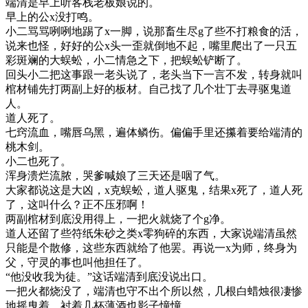
端清是早上听客栈老板娘说的。
早上的公x没打鸣。
小二骂骂咧咧地踢了x一脚，说那畜生尽g了些不打粮食的活，
说来也怪，好好的公x头一歪就倒地不起，嘴里爬出了一只五
彩斑斓的大蜈蚣，小二情急之下，把蜈蚣铲断了。
回头小二把这事跟一老头说了，老头当下一言不发，转身就叫
棺材铺先打两副上好的板材。自己找了几个壮丁去寻驱鬼道
人。
道人死了。
七窍流血，嘴唇乌黑，遍体鳞伤。偏偏手里还攥着要给端清的
桃木剑。
小二也死了。
浑身溃烂流脓，哭爹喊娘了三天还是咽了气。
大家都说这是大凶，x克蜈蚣，道人驱鬼，结果x死了，道人死
了，这叫什么？正不压邪啊！
两副棺材到底没用得上，一把火就烧了个g净。
道人还留了些符纸朱砂之类x零狗碎的东西，大家说端清虽然
只能是个散修，这些东西就给了他罢。再说一x为师，终身为
父，守灵的事也叫他担任了。
“他没收我为徒。”这话端清到底没说出口。
一把火都烧没了，端清也守不出个所以然，几根白蜡烛很凄惨
地摇曳着，衬着几杯薄酒也影子憧憧。