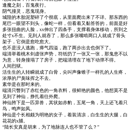
逢魔之刻，百鬼夜行。
阴气撞灵，恶鬼现身。
城隍的木胎泥塑碎了个彻底，从里面爬出来了不详。那东西的
尾巴一眼望不到头，像蛇一样，但看着又黏答答的，前面是好
多张扭曲的人脸，xx伸出了四条手，支撑着身体移动，所到之
处寸x不生。见到人就吞了，那么多张嘴啃两口人就成了骨头
架子，它倒是愈吃愈大。
也不是没人逃跑，瘴气四溢，跑了两步出去也倒下了。
端清举着桃木剑虚张声势，符纸扔了一张又一张，那鬼患不以
为意，转身撞塌了了房子，把端清埋在了地下动弹不得。
人间烈狱。
活生生的人转瞬就成了白骨，尖叫声像锥子一样扎的人生疼，
浓厚的尸臭味挥之不去。
素华是在那时来的。
端清只瞥到了赤红色的一角衣料，很鲜艳的颜色，他想莫不是
见到了神仙，挣扎着往外爬。
神仙胯下是一匹异兽，其状如赤豹，五尾一角，天上还飞着只
鸟，鸣声如凤。
神仙是个长相颇为明艳的女子，着装清凉，白生生的大腿，白
花花的x脯。
“陆长安真是胡来，为了地脉连人也不管了么？”