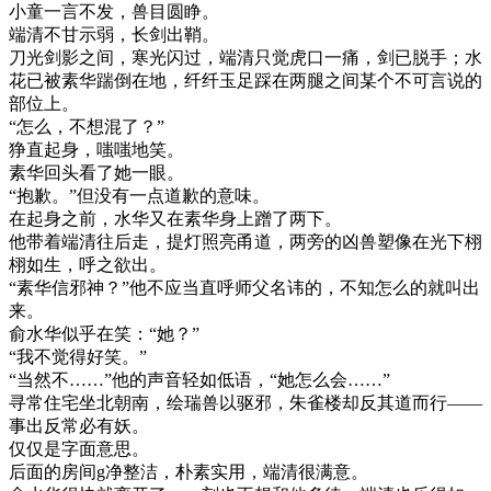
小童一言不发，兽目圆睁。
端清不甘示弱，长剑出鞘。
刀光剑影之间，寒光闪过，端清只觉虎口一痛，剑已脱手；水
花已被素华踹倒在地，纤纤玉足踩在两腿之间某个不可言说的
部位上。
“怎么，不想混了？”
狰直起身，嗤嗤地笑。
素华回头看了她一眼。
“抱歉。”但没有一点道歉的意味。
在起身之前，水华又在素华身上蹭了两下。
他带着端清往后走，提灯照亮甬道，两旁的凶兽塑像在光下栩
栩如生，呼之欲出。
“素华信邪神？”他不应当直呼师父名讳的，不知怎么的就叫出
来。
俞水华似乎在笑：“她？”
“我不觉得好笑。”
“当然不……”他的声音轻如低语，“她怎么会……”
寻常住宅坐北朝南，绘瑞兽以驱邪，朱雀楼却反其道而行——
事出反常必有妖。
仅仅是字面意思。
后面的房间g净整洁，朴素实用，端清很满意。