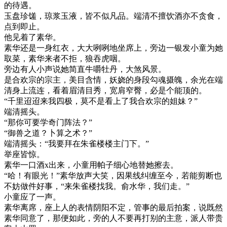
的待遇。
玉盘珍馐，琼浆玉液，皆不似凡品。端清不擅饮酒亦不贪食，
点到即止。
他见着了素华。
素华还是一身红衣，大大咧咧地坐席上，旁边一银发小童为她
取菜，素华来者不拒，狼吞虎咽。
旁边有人小声说她简直牛嚼牡丹，大煞风景。
是合欢宗的宗主，美目含情，妖娆的身段勾魂摄魄，余光在端
清身上流连，看着眉清目秀，宽肩窄臀，必是个能顶的。
“千里迢迢来我四极，莫不是看上了我合欢宗的姐妹？”
端清摇头。
“那你可要学奇门阵法？”
“御兽之道？卜算之术？”
端清摇头：“我要拜在朱雀楼楼主门下。”
举座皆惊。
素华一口酒x出来，小童用帕子细心地替她擦去。
“哈！有眼光！”素华放声大笑，因果线纠缠至今，若能剪断也
不妨做件好事，“来朱雀楼找我。俞水华，我们走。”
小童应了一声。
素华离席，座上人的表情阴阳不定，管事的最后拍案，说既然
素华同意了，那便如此，旁的人不要再打别的主意，派人带贵