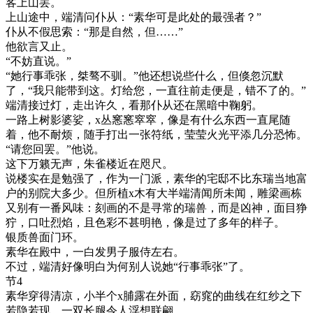
客上山罢。
上山途中，端清问仆从：“素华可是此处的最强者？”
仆从不假思索：“那是自然，但……”
他欲言又止。
“不妨直说。”
“她行事乖张，桀骜不驯。”他还想说些什么，但倏忽沉默
了，“我只能带到这。灯给您，一直往前走便是，错不了的。”
端清接过灯，走出许久，看那仆从还在黑暗中鞠躬。
一路上树影婆娑，x丛窸窸窣窣，像是有什么东西一直尾随
着，他不耐烦，随手打出一张符纸，莹莹火光平添几分恐怖。
“请您回罢。”他说。
这下万籁无声，朱雀楼近在咫尺。
说楼实在是勉强了，作为一门派，素华的宅邸不比东瑞当地富
户的别院大多少。但所植x木有大半端清闻所未闻，雕梁画栋
又别有一番风味：刻画的不是寻常的瑞兽，而是凶神，面目狰
狞，口吐烈焰，且色彩不甚明艳，像是过了多年的样子。
银质兽面门环。
素华在殿中，一白发男子服侍左右。
不过，端清好像明白为何别人说她“行事乖张”了。
节4
素华穿得清凉，小半个x脯露在外面，窈窕的曲线在红纱之下
若隐若现，一双长腿令人浮想联翩。