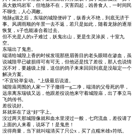
虽大败坞岩军，但地脉不在，灾害四起，凶兽食人，一时间民
不聊生，人心凋敝。
地脉g涸之后，东瑞的城隍便碎了，纵香火不绝，到底无济于
事。风调雨顺的年景一去不返，若只是如此，随着龙脉的逐渐
恢复，x子也能凑合着过去。
但不光是人的x子难过，妖鬼出山，更是生灵涂炭，十室九
空。
东瑞出了鬼患。
端清给城隍上香的时候发现那慈眉善目的老头眼睛在渗血，虽
说城隍早已破损得可有可无，但他还是找了差役，那人也说情
况不对，要越级上报，送信的鸽子来来回回到底是没敲定一个
解决方案。
“不宜轻举妄动。”上级最后说道。
城隍庙周围的人家一下子撤得一g二净，端清的父母死的早，
远亲离东瑞镇又远，他跟差役说他来守着城隍庙，出了事立马
飞鸽传书。
差役说好。
坏就坏在了这“好”字上。
没过两天那城隍像就和血水里浸过一般，七窍流血，差役请了
上面的人来看，说坏了！是鬼患！
没得商量，当下就叫端清买了只公x，买了点糯米雄x符纸。