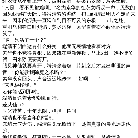
红衣女从坐骑上滑下，彼时端清一身破布衣裳，灰头土脸。
“真是，看不见都难啊。”名为素华的红衣女喟叹一声，无数的
因果线遍布天际，将端清紧紧缠绕，扭曲纠缠出明灭不定的未
来，因果的源头一直延伸到目不可及的东极——x出之处。
重明鸟和狰口吐烈焰，焚尽污秽，素华看着衣不蔽体的端清，
笑了。
“呐，只活了一个？”
端清不明白这有什么好笑，他面无表情地看着对方。
素华也不觉得冒犯，因果线在重新连接，马上x出，她不便多
留，召来狰便要离开。
眼见神仙就要离开，端清张着嘴，片刻之后才发出嘶哑的声
音：“你能教我除魔之术吗？”
素华没有回头，声音远远地传来，“好啊——”
“来四极找我。”
若你能活到那时。
端清目送着素华朝西而行。
蓬莱仙（2）
时光荏苒，十年光阴，弹指一挥间。
端清也不是当年的端清。
东瑞元气大伤，端清自觉无脸留下，趁着熹微的晨光远走他
乡。
他修道学佛，符箓阵法无一不学，见鬼则斩，见妖便杀。