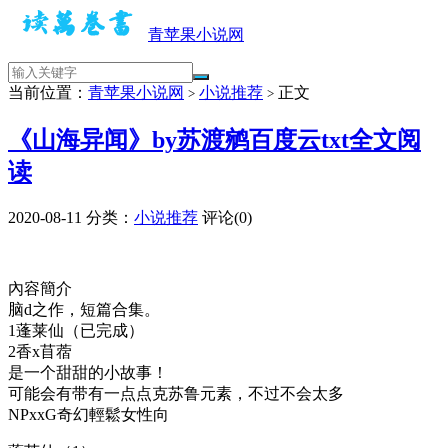
青苹果小说网
当前位置：
青苹果小说网
小说推荐
正文
>
>
《山海异闻》by苏渡鹓百度云txt全文阅
读
2020-08-11
分类：
小说推荐
评论(0)
內容簡介
脑d之作，短篇合集。
1蓬莱仙（已完成）
2香x苜蓿
是一个甜甜的小故事！
可能会有带有一点点克苏鲁元素，不过不会太多
NPxxG奇幻輕鬆女性向