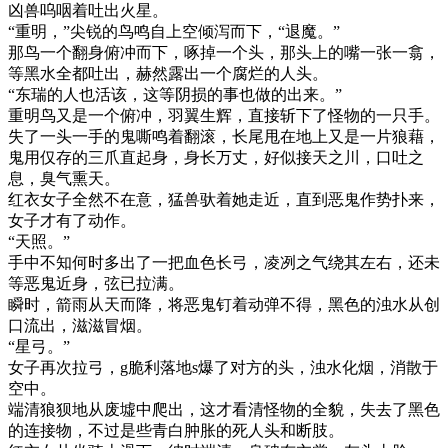
凶兽呜咽着吐出火星。
“重明，”尖锐的鸟鸣自上空倾泻而下，“退魔。”
那鸟一个翻身俯冲而下，啄掉一个头，那头上的嘴一张一翕，
等黑水全都吐出，赫然露出一个腐烂的人头。
“东瑞的人也活该，这等阴损的事也做的出来。”
重明鸟又是一个俯冲，羽翼生辉，直接斩下了怪物的一只手。
失了一头一手的鬼嘶鸣着翻滚，长尾甩在地上又是一片狼藉，
鬼用仅存的三爪直起身，身长万丈，好似接天之川，口吐之
息，臭气熏天。
红衣女子全然不在意，猛兽驮着她走近，直到恶鬼作势扑来，
女子才有了动作。
“天照。”
手中不知何时多出了一把血色长弓，凌冽之气绕其左右，还未
等恶鬼近身，弦已拉满。
瞬时，箭雨从天而降，将恶鬼钉着动弹不得，黑色的浊水从创
口流出，滋滋冒烟。
“星弓。”
女子再次拉弓，g脆利落地s爆了对方的头，浊水化烟，消散于
空中。
端清狼狈地从废墟中爬出，这才看清怪物的全貌，失去了黑色
的连接物，不过是些青白肿胀的死人头和断肢。