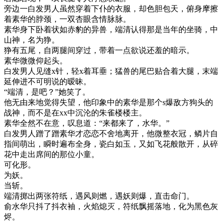
旁边一白发男人虽然穿着下仆的衣服，却色胆包天，俯身摩擦
着素华的脖颈，一双杏眼含情脉脉。
素华身下卧着状如赤豹的异兽，端清认得那是当年的坐骑，中
山神，名为狰。
狰有五尾，自两腿间穿过，带着一点欲说还羞的暗示。
素华微微仰起头。
白发男人见缝x针，轻x着耳垂；猛兽的尾巴贴合着大腿，末端
延伸进不可明说的暧昧。
“端清，是吧？”她笑了。
他无由来地觉得失望，他印象中的素华是那个s爆敌方狗头的
战神，而不是在xx中沉沦的朱雀楼楼主。
素华全然不在意，叹息道：“来都来了，水华。”
白发男人蹭了蹭素华才恋恋不舍地离开，他微整衣冠，鳞片自
指间萌出，瞬时遍布全身，瓷白如玉，又如飞花般散开，从碎
花中走出席间的那位小童。
可化形。
为妖。
当斩。
端清掷出两张符纸，遇风则燃，遇妖则爆，直击命门。
俞水华只抖了抖衣袖，火焰熄灭，符纸飘摇落地，化为黑色灰
烬。