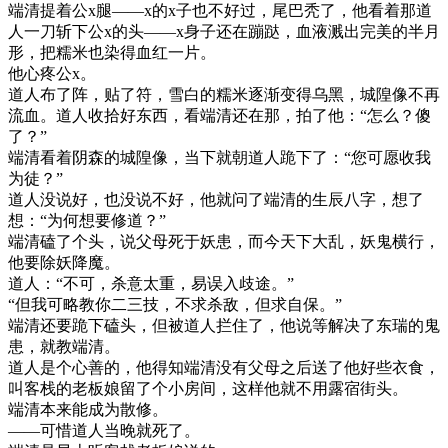
端清提着公x腿——x的x子也不好过，尾巴秃了，他看着那道
人一刀斩下公x的头——x身子还在蹦跶，血液溅出完美的半月
形，把糯米也染得血红一片。
他心疼公x。
道人布了阵，贴了符，雪白的糯米逐渐变得乌黑，城隍像不再
流血。道人收拾好东西，看端清还在那，拍了他：“怎么？傻
了？”
端清看着阴森的城隍像，当下就朝道人跪下了：“您可愿收我
为徒？”
道人没说好，也没说不好，他就问了端清的生辰八字，想了
想：“为何想要修道？”
端清磕了个头，说父母死于妖患，而今天下大乱，妖鬼横行，
他要除妖降魔。
道人：“不可，杀意太重，易误入歧途。”
“但我可略教你二三技，不求杀敌，但求自保。”
端清还要跪下磕头，但被道人拦住了，他说等解决了东瑞的鬼
患，就教端清。
道人是个心善的，他得知端清没有父母之后送了他好些衣食，
叫客栈的老板娘留了个小房间，这样他就不用露宿街头。
端清本来能成为散修。
——可惜道人当晚就死了。