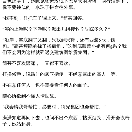
白色烟雾里，她瞧见张素玫低下巴掌大的脸蛋，两行泪落下，
像不要钱似的，水珠子拼命往外窜。
“找不到，只把车子调上来。”简甚回答。
“溪的上游呢？下游呢？派出几组搜救？失踪多久？“
“沿岸，溪底翻了又翻，只找到只鞋，还有西装外x，钱
包。”简甚烦躁的揉了揉额角，”这到底跟萧小姐有何g系？我
们不会因为这样就延迟交建筑图给贵集团。“
简甚不喜欢潇潇，一直都不喜欢。
打扮俗艶，说话时的颐气指使，不经意露出的高人一等。
不在意任何人，也不需要看任何人的面子。
随心所欲到不懂人情世故。
“我会请我哥帮忙，必要时，衍光集团也会帮忙。”
潇潇知道再问下去，也问不出个东西，拈灭烟头，滑开会议椅
子，她站起身。