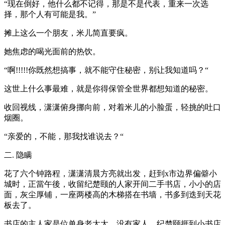
“现在倒好，他什么都不记得，那是不是代表，重来一次选
择，那个人有可能是我。”
摊上这么一个朋友，米儿简直要疯。
她焦虑的喝光面前的热饮。
“啊!!!!!你既然想搞事，就不能守住秘密，别让我知道吗？“
这世上什么事最难，就是你得保管全世界都想知道的秘密。
收回视线，潇潇俯身挪向前，对着米儿的小脸蛋，轻挑的吐口
烟圈。
“亲爱的，不能，那我找谁说去？“
二. 隐瞒
花了六个钟路程，潇潇清晨方亮就出发，赶到x市边界偏僻小
城时，正當午後，收留纪楚颐的人家开间二手书店，小小的店
面，灰尘厚铺，一座两楼高的木梯搭在书墙，书多到迭到天花
板去了。
书店的主人家是位单身老太太，没有家人，纪楚颐捱到小书店