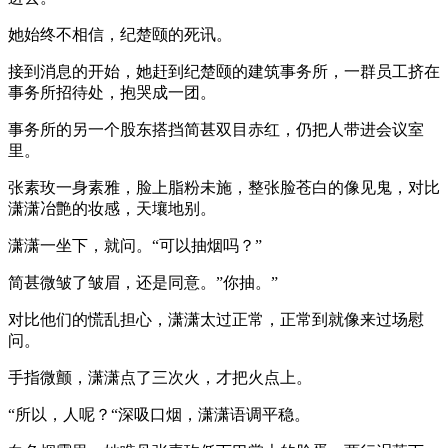
她始终不相信，纪楚颐的死讯。
接到消息的开始，她赶到纪楚颐的建筑事务所，一群员工挤在
事务所招待处，抱哭成一团。
事务所的另一个股东搭挡简甚双目赤红，仍把人带进会议室
里。
张素玫一身素雅，脸上脂粉未施，整张脸苍白的像见鬼，对比
潇潇冶艶的妆感，天壤地别。
潇潇一坐下，就问。“可以抽烟吗？”
简甚微皱了皱眉，还是同意。”你抽。”
对比他们的慌乱担心，潇潇太过正常，正常到就像来过场慰
问。
手指微颤，潇潇点了三次火，才把火点上。
“所以，人呢？“深吸口烟，潇潇语调平稳。