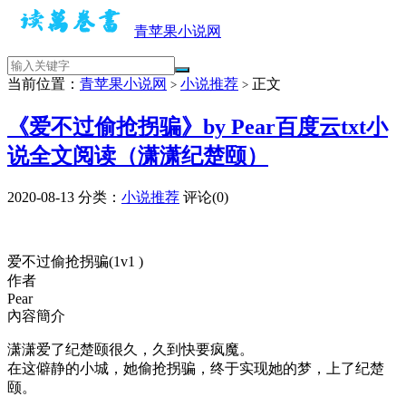
青苹果小说网
当前位置：
青苹果小说网
小说推荐
正文
>
>
《爱不过偷抢拐骗》by Pear百度云txt小
说全文阅读（潇潇纪楚颐）
2020-08-13
分类：
小说推荐
评论(0)
爱不过偷抢拐骗(1v1 )
作者
Pear
內容簡介
潇潇爱了纪楚颐很久，久到快要疯魔。
在这僻静的小城，她偷抢拐骗，终于实现她的梦，上了纪楚
颐。