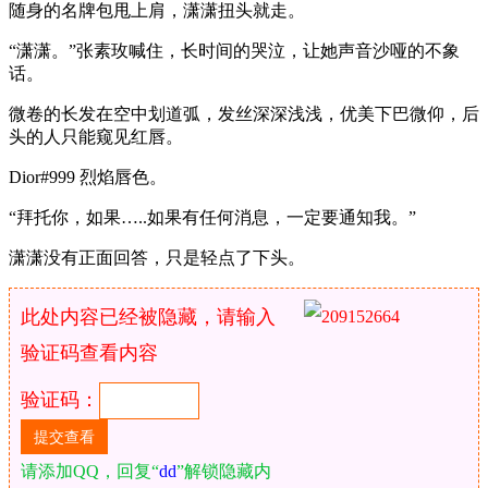
随身的名牌包甩上肩，潇潇扭头就走。
“潇潇。”张素玫喊住，长时间的哭泣，让她声音沙哑的不象
话。
微卷的长发在空中划道弧，发丝深深浅浅，优美下巴微仰，后
头的人只能窥见红唇。
Dior#999 烈焰唇色。
“拜托你，如果…..如果有任何消息，一定要通知我。”
潇潇没有正面回答，只是轻点了下头。
此处内容已经被隐藏，请输入
验证码查看内容
验证码：
请添加QQ，回复“
dd
”解锁隐藏内