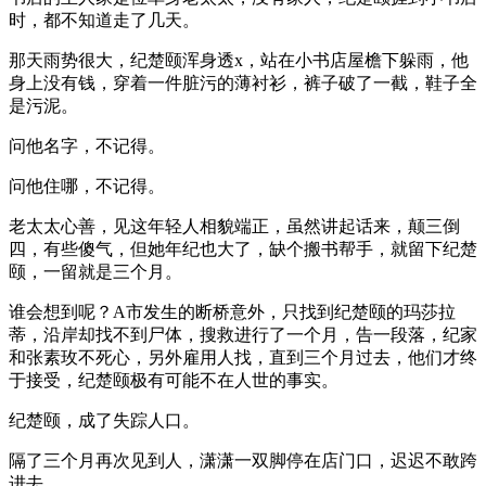
时，都不知道走了几天。
那天雨势很大，纪楚颐浑身透x，站在小书店屋檐下躲雨，他
身上没有钱，穿着一件脏污的薄衬衫，裤子破了一截，鞋子全
是污泥。
问他名字，不记得。
问他住哪，不记得。
老太太心善，见这年轻人相貌端正，虽然讲起话来，颠三倒
四，有些傻气，但她年纪也大了，缺个搬书帮手，就留下纪楚
颐，一留就是三个月。
谁会想到呢？A市发生的断桥意外，只找到纪楚颐的玛莎拉
蒂，沿岸却找不到尸体，搜救进行了一个月，告一段落，纪家
和张素玫不死心，另外雇用人找，直到三个月过去，他们才终
于接受，纪楚颐极有可能不在人世的事实。
纪楚颐，成了失踪人口。
隔了三个月再次见到人，潇潇一双脚停在店门口，迟迟不敢跨
进去。