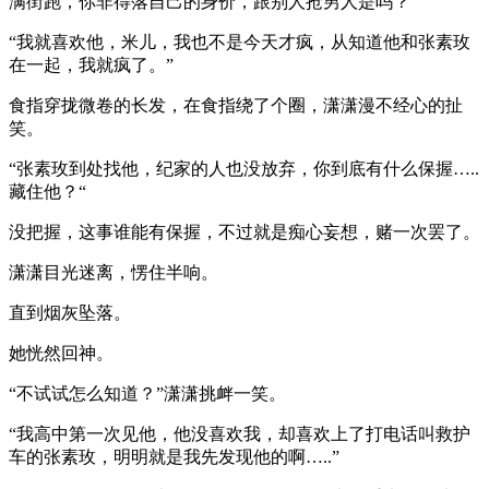
满街跑，你非得落自己的身价，跟别人抢男人是吗？“
“我就喜欢他，米儿，我也不是今天才疯，从知道他和张素玫
在一起，我就疯了。”
食指穿拢微卷的长发，在食指绕了个圈，潇潇漫不经心的扯
笑。
“张素玫到处找他，纪家的人也没放弃，你到底有什么保握…..
藏住他？“
没把握，这事谁能有保握，不过就是痴心妄想，赌一次罢了。
潇潇目光迷离，愣住半响。
直到烟灰坠落。
她恍然回神。
“不试试怎么知道？”潇潇挑衅一笑。
“我高中第一次见他，他没喜欢我，却喜欢上了打电话叫救护
车的张素玫，明明就是我先发现他的啊…..”