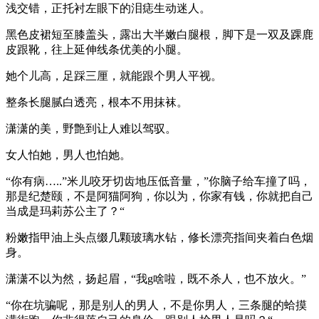
浅交错，正托衬左眼下的泪痣生动迷人。
黑色皮裙短至膝盖头，露出大半嫩白腿根，脚下是一双及踝鹿
皮跟靴，往上延伸线条优美的小腿。
她个儿高，足踩三厘，就能跟个男人平视。
整条长腿腻白透亮，根本不用抹袜。
潇潇的美，野艶到让人难以驾驭。
女人怕她，男人也怕她。
“你有病…..”米儿咬牙切齿地压低音量，”你脑子给车撞了吗，
那是纪楚颐，不是阿猫阿狗，你以为，你家有钱，你就把自己
当成是玛莉苏公主了？“
粉嫩指甲油上头点缀几颗玻璃水钻，修长漂亮指间夹着白色烟
身。
潇潇不以为然，扬起眉，“我g啥啦，既不杀人，也不放火。”
“你在坑骗呢，那是别人的男人，不是你男人，三条腿的蛤摸