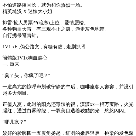
不怕道路阻且长，就为和你热烈一场。
精英糙汉 X 迷妹大小姐
排雷:抢人男票??(暗恋)上位，爱情蜃楼。
各种狗血天雷，有三观不正之嫌，游走灰色地带。
自行携带避雷针。
1V1 xE ,伪公路文 , 有糖有虐 , 走剧抓肾
簡體版1V1x狗血虐心
一. 重来
“臭ㄚ头，你疯了吧？“
一道高亢的惊呼声划破宁静的午后，咖啡座客人寥寥，并没引
起多大侧目。
正值入夏，此时的阳光还毒辣的很，潇潇xx一根万宝路，火光
腥红，透过白雾缭绕，一双美目透着狡黠的光，悠悠闪闪。
“哪儿疯？”
姣好的脸廓四十五度角扬起，红冽的嫩唇轻启，挑染的发色深