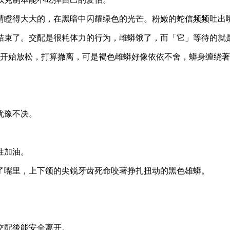
睛瞪得大大的，在黑暗中闪耀绿色的光芒。粉嫩的蛇信频频吐出
结束了。交配是很耗体力的行为，雌蟒饿了，而「它」等待的就
子开始放松，打算撤离，可是褐色雌蟒好像依依不舍，蟒身缠绕
犹豫不决。
性加油。
了嘴里，上下颌的尖锐牙齿死命咬著挣扎扭动的黑色雄蟒。
交配後能安全离开。