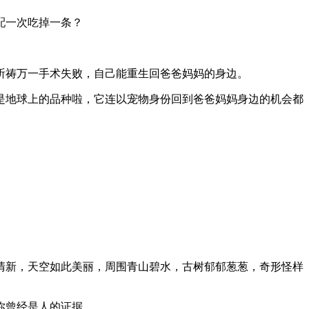
配一次吃掉一条？
前祈祷万一手术失败，自己能重生回爸爸妈妈的身边。
是地球上的品种啦，它连以宠物身份回到爸爸妈妈身边的机会都
清新，天空如此美丽，周围青山碧水，古树郁郁葱葱，奇形怪样
你曾经是人的证据。