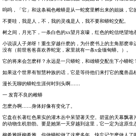
呜呜，「它」和这条褐色雌蟒是从一蛇窝里孵出来的姐妹，它
不要哇，我是人，不，我的灵魂是人，我不要和蟒蛇交配。
树之间，月光下，一条白色的xx望月哀嚎，红色的蛇信绝望地
小说误人子弟呀！重生穿越什麽的，为什麽书上的主角那麽幸
没有（前世爸爸喜欢养蛇宠，家里就有一条x金缅甸蟒。）。
它的将来会怎麽样？永远是一只蟒蛇，和雄蟒交配生下小蟒蛇
如果这个世界有智慧种族的话，它是等待他们来打它的魔兽晶
漫长无聊的蟒蛇生涯何时到头啊……
一 发育不良的雌蟒
怎麽办啊……身体好像有变化了。
它盘在长著红色果实的灌木丛中呆望著天空。碧蓝的天幕飘著
的动物生机勃勃。要是她第一天穿越到这里，它一定为这原生
柳希雅呀柳希雅，你做蟒蛇做了这麽多年，快忘记怎麽做人了