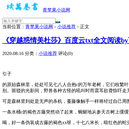
青苹果小说网
当前位置：
青苹果小说网
小说推荐
正文
>
>
《穿越惑情美杜莎》百度云txt全文阅读b
2020-08-16
分类：
小说推荐
评论(0)
引子
的原始森林里，处处可见七八人合抱c的万年老树，它们枝繁
别。斑驳的光影间，野兽各种古怪的吼叫时而震耳欲聋惊吓走
可是森林里到处是无声的杀机，蔓藤像触手一样将经过自己周
一条水桶c的褐色古藤突然动了起来，蜿蜒地从参天古树上缓
喝，好一条伪装成古藤的褐色xx呀，十七八米长，暗红色的