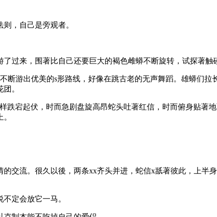
法则，自己是旁观者。
游了过来，围著比自己还要巨大的褐色雌蟒不断旋转，试探著触
间不断游出优美的s形路线，好像在跳古老的无声舞蹈。雄蟒们拉
花团。
一样跌宕起伏，时而急剧盘旋高昂蛇头吐著红信，时而俯身贴著地
上。
情的交流。很久以後，两条xx齐头并进，蛇信x舐著彼此，上半
说不定会放它一马。
以克制本能不吃掉自己的爱侣。