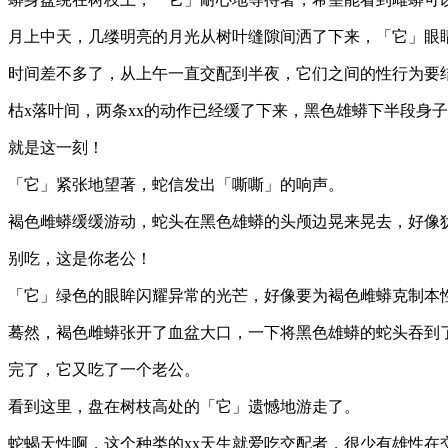
月上中天，几缕明亮的月光从树叶缝隙间洒了下来，「它」眼
时间差不多了，从上午一直交配到半夜，它们之间的性行为要
枯x落叶间，两条xx的动作已经缓了下来，黑色雄蟒下半段身
就是这一刻！
「它」紧张地望著，蛇信发出「嘶嘶」的响声。
褐色雌蟒缓缓游动，蛇头在黑色雄蟒的头颅边晃来晃去，好像
别吃，这是你老公！
「它」绿色的眼眸闪耀异常的光芒，好像要为褐色雌蟒克制本
蓦然，褐色雌蟒张开了血盆大口，一下将黑色雄蟒的蛇头吞到
完了，它又吃了一个老公。
看到这里，盘在树枝高处的「它」遗憾地游走了。
蛇蝎天性啊，这个种类的xx天生就爱吃交配者，很少有雄性在