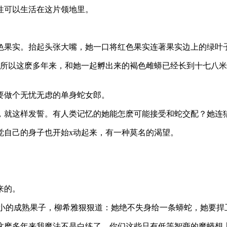
性可以生活在这片领地里。
色果实。抬起头张大嘴，她一口将红色果实连著果实边上的绿叶
，所以这麽多年来，和她一起孵出来的褐色雌蟒已经长到十七八
要做个无忧无虑的单身蛇女郎。
，就这样发誓。有人类记忆的她能怎麽可能接受和蛇交配？她连
觉自己的身子也开始x动起来，有一种莫名的渴望。
来的。
小的成熟果子，柳希雅狠狠道：她绝不失身给一条蟒蛇，她要捍
这麽多年来我魔法不是白练了，你们这些只有低等智商的魔蟒想