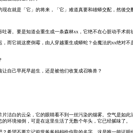
的现在就是「它」的将来，「它」难道真要和雄蟒交配，然後交
吞吐著。要是知道会重生成一条森林xx，它绝不在心脏动手术
运，而它就这麽倒霉，由人穿越重生成蟒蛇？会魔法的xx绝对不
？
核让自己早死早超生，还是被他们收复成召唤兽？
片片洁白的云朵，它的眼睛看不到一丝污染的烟雾。空气是如此
态的环境倾倒，可是在这里生活了无数个年头，它已经腻味了。
吧？希望不要忘记前世爸爸妈妈给你取的名字，这是唯一能证明