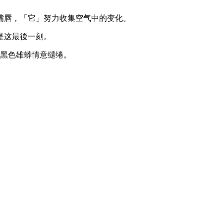
嘴唇，「它」努力收集空气中的变化。
是这最後一刻。
著黑色雄蟒情意缱绻。