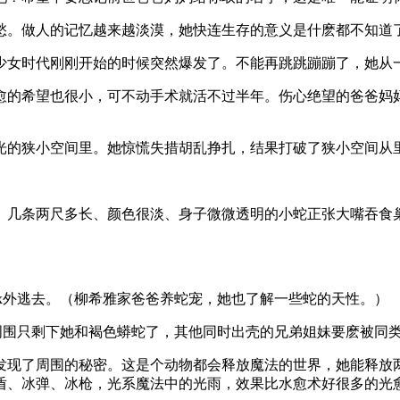
愁。做人的记忆越来越淡漠，她快连生存的意义是什麽都不知道
少女时代刚刚开始的时候突然爆发了。不能再跳跳蹦蹦了，她从
愈的希望也很小，可不动手术就活不过半年。伤心绝望的爸爸妈
光的狭小空间里。她惊慌失措胡乱挣扎，结果打破了狭小空间从
。几条两尺多长、颜色很淡、身子微微透明的小蛇正张大嘴吞食巢
x外逃去。（柳希雅家爸爸养蛇宠，她也了解一些蛇的天性。）
的周围只剩下她和褐色蟒蛇了，其他同时出壳的兄弟姐妹要麽被同
发现了周围的秘密。这是个动物都会释放魔法的世界，她能释放
盾、冰弹、冰枪，光系魔法中的光雨，效果比水愈术好很多的光