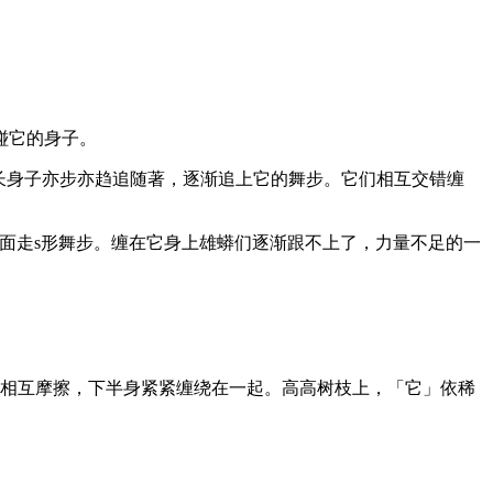
碰它的身子。
长身子亦步亦趋追随著，逐渐追上它的舞步。它们相互交错缠
面走s形舞步。缠在它身上雄蟒们逐渐跟不上了，力量不足的一
身相互摩擦，下半身紧紧缠绕在一起。高高树枝上，「它」依稀