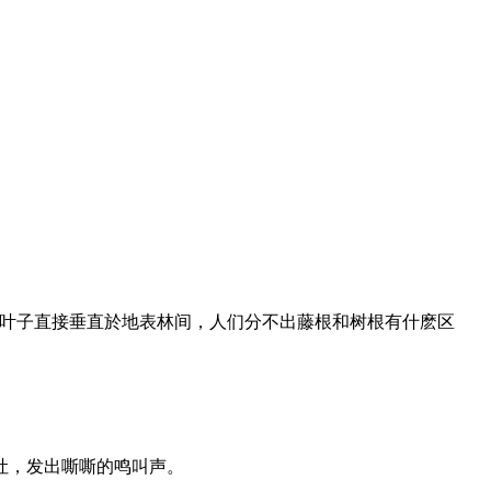
的叶子直接垂直於地表林间，人们分不出藤根和树根有什麽区
吐，发出嘶嘶的鸣叫声。