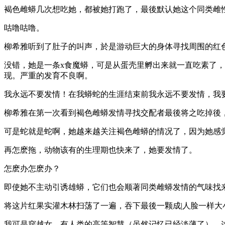
褐色雌蟒几次想吃她，都被她打跑了，最後默认她这个同类雌
咕噜咕噜。
柳希雅听到了肚子的叫声，於是游动巨大的身体寻找周围的红
没错，她是一条x食魔蟒，可是从蛋壳里孵出来就一直吃素了
现。严重的发育不良啊。
我永远不要发情！在我蟒蛇的生涯结束前我永远不要发情，我
柳希雅在第一次看到褐色雌蟒发情寻找交配者最後将之吃掉後
可是蛇就是蛇啊，她越来越关注褐色雌蟒的情况了，因为她感
再怎麽拖，动物该有的生理期也快来了，她要发情了。
怎麽办怎麽办？
即使她不主动引诱雄蟒，它们也会顺著同类雌蟒发情的气味找
将这片红果实灌木林扫荡了一遍，吞下最後一颗成|人脸一样大
我可是穿越女，有人类的高等智慧（虽然记忆已经淡薄了），