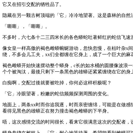
它又在招引交配的牺牲品了。
隐藏在另一颗古树顶端的「它」冷冷地望著。这是森林的自然
「嘶嘶」，「嘶嘶」。
不多时，六七条十二三四米长的各色蟒蛇吐著鲜红的蛇信飞速
像女皇一样高傲的褐色雌蟒蜿蜒游动，忽快忽慢，在枯叶杂x
绕，不多会儿工夫，xx们全都缠在它身上，成了一个巨大的麻
褐色雌蟒开始快速摆动整个蟒身，c长的如水桶的圆腰像波浪
个个被淘汰，最後只剩下一条黑色的雄蟒还紧紧缠绕在它的身
白痴啊，交配过後就要被吃掉，你何必这样积极呢？
「它」冷眼望著，粉嫩的蛇信频频探测周围的变化。
地面上，两条xx时而你追我逐，时而亲密缠绵，可能是在做感
看得见黑色的雄蟒正在努力撞击褐色雌蟒的下半身。
唔，这次感情交流的时间很长，看来它很满意这次的交配者，
蟒身盘绕在树枝上，「它」耐心地等待著，希望能看到雌蟒可