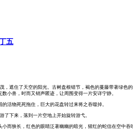
y丁五
叶茂，遮住了天空的阳光。古树盘根错节，褐色的蔓藤带著绿色
无数小兽，时而又销声匿迹，让周围变得一片安详宁静。
围的活物死死拖住，巨大的花盘转过来将之吞噬掉。
缓游了下来，落到一片空地上开始旋转游弋。
蛇头小而狭长，红色的眼睛泛著幽幽的暗光，猩红的蛇信在空中吞