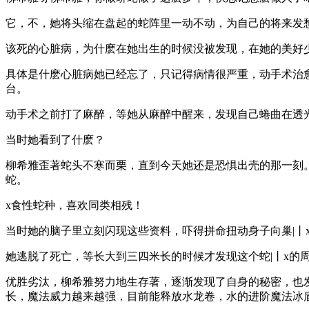
它，不，她将头缩在盘起的蛇阵里一动不动，为自己的将来发
该死的心脏病，为什麽在她出生的时候没被发现，在她的美好
具体是什麽心脏病她已经忘了，只记得病情很严重，动手术治
台。
动手术之前打了麻醉，等她从麻醉中醒来，发现自己蜷曲在透
当时她看到了什麽？
柳希雅歪著蛇头不寒而栗，直到今天她还是恐惧出壳的那一刻
蛇。
x食性蛇种，喜欢同类相残！
当时她的脑子里立刻闪现这些资料，吓得拼命扭动身子向巢|丨
她逃脱了死亡，等长大到三四米长的时候才发现这个蛇|丨x
优胜劣汰，柳希雅努力地生存著，逐渐发现了自身的秘密，也
长，魔法威力越来越强，目前能释放水龙卷，水的进阶魔法冰