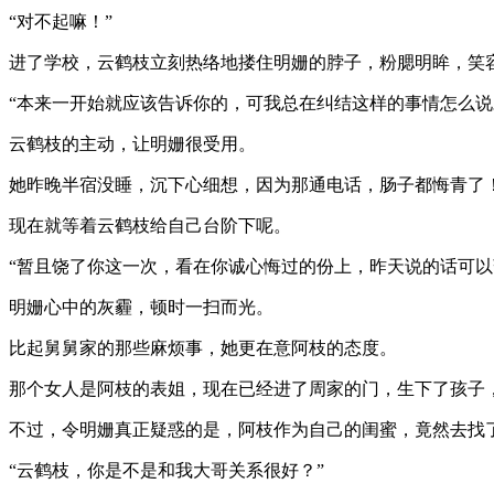
“对不起嘛！”
进了学校，云鹤枝立刻热络地搂住明姗的脖子，粉腮明眸，笑
“本来一开始就应该告诉你的，可我总在纠结这样的事情怎么说
云鹤枝的主动，让明姗很受用。
她昨晚半宿没睡，沉下心细想，因为那通电话，肠子都悔青了
现在就等着云鹤枝给自己台阶下呢。
“暂且饶了你这一次，看在你诚心悔过的份上，昨天说的话可以
明姗心中的灰霾，顿时一扫而光。
比起舅舅家的那些麻烦事，她更在意阿枝的态度。
那个女人是阿枝的表姐，现在已经进了周家的门，生下了孩子
不过，令明姗真正疑惑的是，阿枝作为自己的闺蜜，竟然去找
“云鹤枝，你是不是和我大哥关系很好？”