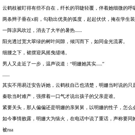
云鹤枝被盯得有些不自在，纤长的羽睫轻覆，伴着她细微的呼
两条辫子垂在x前，勾勒出优美的弧度，起起伏伏，掩在学生
一阵凉风吹过，消去了大半的暑热......
阳光透过宽大翠绿的树叶间隙，倾泻而下，如同金光流雾。
细腰之下，裙摆迎风摇曳缱绻。
男人又走近了一步，温声说道：“明姗她其实.....”
......
其实不用易迁安告诉她，云鹤枝自己也清楚，明姗当时说的只
秦歌当时难产，强撑着一口气才说出孩子的父亲是谁。
紧要关头，那人偏偏还是明姗的亲舅舅，以明姗的性子，怎么
如今事情败露，明姗大为恼火，在电话中说了重话，声称要同
被rua