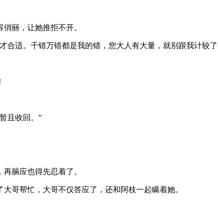
容俏丽，让她推拒不开。
才合适。千错万错都是我的错，您大人有大量，就别跟我计较了
！
暂且收回。”
，再膈应也得先忍着了。
了大哥帮忙，大哥不仅答应了，还和阿枝一起瞒着她。