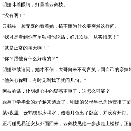
明姗眯着眼睛，打量着云鹤枝。
“没有啊！”
云鹤枝一脸无辜的看着她，搞不懂为什么要突然这样问。
“我可是看到你有单独和他说话，好几次呢，从实招来！”
“就是正常的聊天啊！”
“你？跟他有什么好聊的？”
明姗继续追问，她才不信，大哥向来不苟言笑，同自己的亲妹
“他关心你呀，有时见到我了就问几句。”
阿枝的话，让明姗心中的疑惑更重了，这怎么可能？
距离中学毕业的x子越来越近了，明姗的父母早已为她安排了
某x夜里，云鹤枝起床喝水，借着月色出了卧室，并没有开灯。
正巧碰见易迁安从外面回来，云鹤枝见他一步步走上楼梯，正