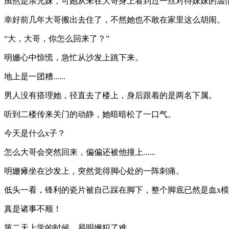
虽然是亲兄妹，可她从未在大哥身上看到过一丝对待妹妹的温
幸好前几年大哥搬出去住了，不然她也不敢在家里这么胡闹。
“大，大哥，你怎么回来了？”
明姗心中惊慌，急忙从沙发上跳下来。
地上是一团糟......
男人没有搭理她，径直去了楼上，身后跟着的是两名下属。
听到二楼传来关门的动静，她暗暗松了一口气。
今天是什么x子？
怎么大哥会突然回来，偏偏还被他撞上......
明姗瘫坐在沙发上，突然觉得脚心处的一阵刺痛。
低头一看，锋利的瓷片被自己踩在脚下，整个脚底已然是血x模糊...
真是诸事不顺！
第二天上学的时候，易明姗犯了难。