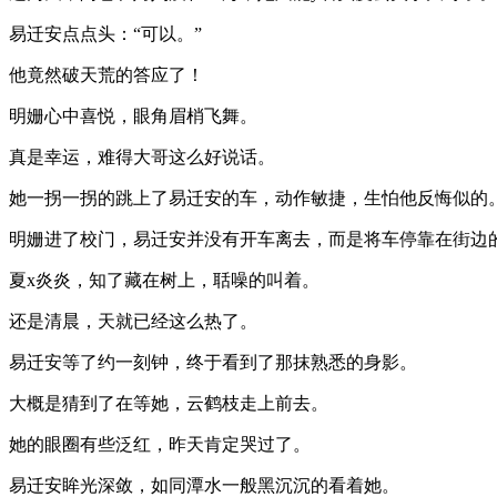
易迁安点点头：“可以。”
他竟然破天荒的答应了！
明姗心中喜悦，眼角眉梢飞舞。
真是幸运，难得大哥这么好说话。
她一拐一拐的跳上了易迁安的车，动作敏捷，生怕他反悔似的
明姗进了校门，易迁安并没有开车离去，而是将车停靠在街边
夏x炎炎，知了藏在树上，聒噪的叫着。
还是清晨，天就已经这么热了。
易迁安等了约一刻钟，终于看到了那抹熟悉的身影。
大概是猜到了在等她，云鹤枝走上前去。
她的眼圈有些泛红，昨天肯定哭过了。
易迁安眸光深敛，如同潭水一般黑沉沉的看着她。