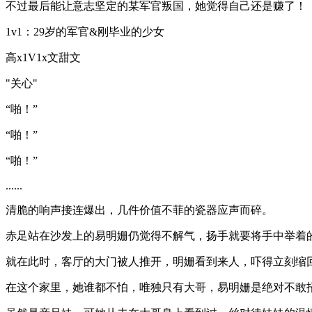
不过最后能让意志坚定的某军官叛国，她觉得自己还是赚了！
1v1：29岁的军官&刚毕业的少女
高x1V1x文甜文
"关心"
“啪！”
“啪！”
“啪！”
......
清脆的响声接连爆出，几件价值不菲的瓷器应声而碎。
赤足站在沙发上的易明姗仍觉得不解气，扬手就要将手中举着
就在此时，客厅的大门被人推开，明姗看到来人，吓得立刻缩
在这个家里，她谁都不怕，唯独只有大哥，易明姗是绝对不敢