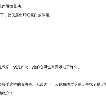
吸声微微晃动。
装下，仅仅露出纤细雪白的脖颈。
是气话，饶是如此，她的心里也自责难过了许久。
会接受这样的荒唐事。无奈之下，云鹤枝绕过明姗，去找了易迁
她绝交！