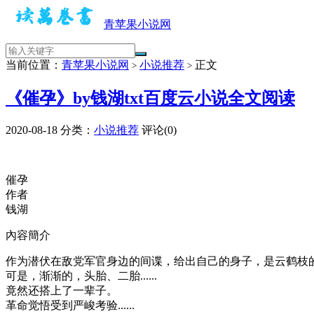
青苹果小说网
当前位置：
青苹果小说网
小说推荐
正文
>
>
《催孕》by钱湖txt百度云小说全文阅读
2020-08-18
分类：
小说推荐
评论(0)
催孕
作者
钱湖
內容簡介
作为潜伏在敌党军官身边的间谍，给出自己的身子，是云鹤枝
可是，渐渐的，头胎、二胎......
竟然还搭上了一辈子。
革命觉悟受到严峻考验......