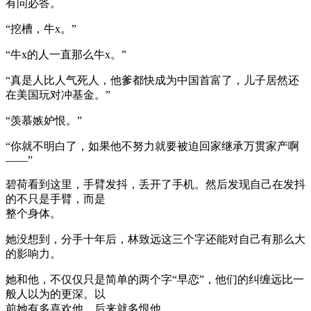
有问必答。
“挖槽，牛x。”
“牛x的人一直那么牛x。”
“真是人比人气死人，他爹都快成为中国首富了，儿子居然还
在美国玩对冲基金。”
“羡慕嫉妒恨。”
“你就不明白了，如果他不努力就要被迫回家继承万贯家产啊
——”
碧荷看到这里，手臂发抖，丢开了手机。然后发现自己在发抖
的不只是手臂，而是
整个身体。
她没想到，分手十年后，林致远这三个字还能对自己有那么大
的影响力。
她和他，不仅仅只是简单的两个字“早恋”，他们的纠缠远比一
般人以为的更深。以
前她有多喜欢他，后来就多恨他。