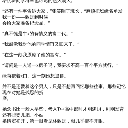
培优班同学群里也讨论的热火朝天。
“还有一件事告诉大家，”张笑圈了班长，“麻烦把班级名单发
我一份——致远到时候
会给大家准备纪念品。”
“真不愧是牛x的有情义的富二代。”
“我感觉我对他的同学情谊又回来了。”
“在这一刻我原谅了他的富有。”
“请问是一人送一x房子吗，我要求不高一百个平方就行。”
绿荷按着x口。这一刻她想退群。
并不是还爱着这个男人，只是不想再回忆那些往事。那些记忆
现在对她是残忍的折
磨。
她念书比一般人早些，考入T中高中部时才刚满14，刚刚发育
还有些婴儿肥。小姑
娘情窦初开，第一眼看见林致远，就几乎挪不开眼。