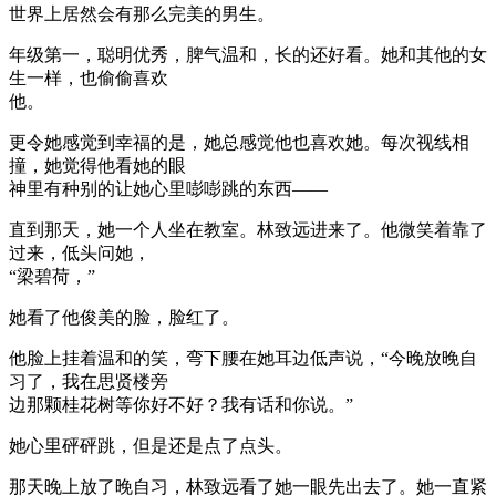
世界上居然会有那么完美的男生。
年级第一，聪明优秀，脾气温和，长的还好看。她和其他的女
生一样，也偷偷喜欢
他。
更令她感觉到幸福的是，她总感觉他也喜欢她。每次视线相
撞，她觉得他看她的眼
神里有种别的让她心里嘭嘭跳的东西——
直到那天，她一个人坐在教室。林致远进来了。他微笑着靠了
过来，低头问她，
“梁碧荷，”
她看了他俊美的脸，脸红了。
他脸上挂着温和的笑，弯下腰在她耳边低声说，“今晚放晚自
习了，我在思贤楼旁
边那颗桂花树等你好不好？我有话和你说。”
她心里砰砰跳，但是还是点了点头。
那天晚上放了晚自习，林致远看了她一眼先出去了。她一直紧