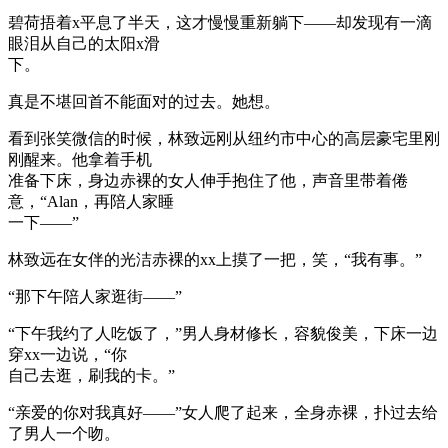
碧荷捂着x平息了半天，这才慢慢重新躺下——却发现有一滴
眼泪从自己的太阳x滑
下。
真是不堪回首不能面对的过去。她想。
看到张笑微信的时候，林致远刚从纽约市中心的高层豪宅里刚
刚醒来。他拿着手机
准备下床，身边赤裸的女人伸手抱住了他，声音里带着倦
意，“Alan，再陪人家睡
一下——”
林致远在女伴的光洁赤裸的xx上摸了一把，笑，“我有事。”
“那下午陪人家逛街——”
“下午我约了人吃饭了，”男人身材修长，容貌俊美，下床一边
穿xx一边说，“你
自己去逛，刷我的卡。”
“亲爱的你对我真好——”女人爬了起来，全身赤裸，扑过去给
了男人一个吻。