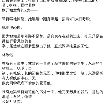
己按在墙壁上，拉高了自己的衣服和x罩，埋头在自己x前x
吸，抚摸，揉捏着刚
刚开始发育的x房——
碧荷猛地惊醒。她黑暗中翻身坐起，捂着x口大口呼吸。
她觉得恐惧。
因为她知道刚刚那不是梦。是真实存在过的过去。今天只是在
微信群看见他的名
字，居然就在睡梦里翻出了她一直想深深掩盖的回忆。
林致远。
在所有人眼中，林致远一直是个品学兼优的好学生，永远的全
省前三，聪明，自
制，有礼貌，长的还俊美无匹，他往那里含笑一站，永远是所
有人视线的中心。无
数女同学私底下偷偷的爱慕他。
只有她梁碧荷知道他的另外一面。他完美形象的背后，是他的
邪恶，自私，薄情——
和始乱终弃。