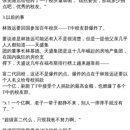
张笑随后给他转了一个校庆邀请函，“既然要去，那就多少捐
点吧，优秀的校友。”
3.以前的事
林致远要回国参加百年校庆——T中校友群爆炸了。
要说谁是林致远可能还有人不是很清楚，但是一提他父亲几乎
人人都知道——天盛集
团的董事长林慕德。天盛集团是这十几年崛起的房地产集团，
在国内疯狂的房价支
撑下，天盛这几年在福布斯排行榜上越来越靠前——
富二代回校，这还不是爆炸的点。爆炸的点在于林致远还要以
个人名义给母校捐款
一个亿，刷新了T中接受个人捐款的最高金额，也燃爆了各个
T中的校友群。
“x！一个亿啊。老子一辈子都挣不来，别人一弹弹手就没有
了。”
“超级富二代么，只恨我爸不努力啊。”