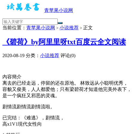
青苹果小说网
当前位置：
青苹果小说网
小说推荐
正文
>
>
《碧荷》by阿里里呀txt百度云全文阅读
2020-08-19
分类：
小说推荐
评论(0)
內容簡介
离去的已经走远，停留的还在原地。 林致远从小聪明优秀，
容貌又俊美，人人都爱他；只有梁碧荷才知道他完美外表下，
是一个疯狂又邪恶的灵魂。
剧情流剧情流剧情流啦。
已完结：《难逃》，剧情流，
高x1V1現代女性向