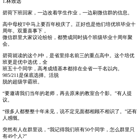
1.林致远
碧荷下班回家，一边改着学生作业，一边刷微信群的信息。
高中母校T中马上要百年校庆了。正好也是他们培优班毕业十
周年。双重喜事下，
微信群里大家议论纷纷，都赞成同时搞个班级毕业十周年聚
会。
碧荷就读的这个J中，是省里排名前三的重点高中。这个培优
班更是优中选优，全
班五十个同学，高考成绩基本都排在全省一千名以内。
985/211是保底选择。活脱
脱的超级学霸班。
“要邀请我们当年的老师，再去原来的教室合个影。”有人提
议。
“很多人都整整十年未见，说不定见面都相顾不相识了。”还有
人感慨。
突然有人在群里说，“我记得我们班有50个同学，怎么群里只
有49个人?”