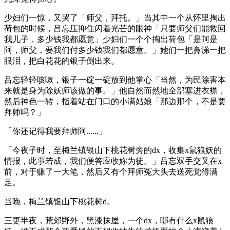
少妇们一惊，又哭了「师父，拜托。」当其中一个从怀里掏出
荷包的时候，吕忘压抑住闪着光芒的眼神「只要师父们能救回
我儿子，多少钱我都愿意」少妇们一个个掏出荷包「是阿是
阿，师父，要我们付多少钱我们都愿意。」她们一把鼻涕一把
眼泪，把白花花的银子倒出来。
吕忘轻轻咳嗽，银子一碇一碇放到他掌心「当然，为民除害本
来就是身为除妖师该做的事。」他自然而然地全部塞进衣襟，
然后神色一转，指着站在门口的小满姑娘「那边那个，不是要
拜师吗？」
「你还记得我要拜师阿......」
「今夜子时，至梅兰镇银山下桃花树旁的dx，收集x鼠狼妖的
情报，此事若成，我们便答应收妳为徒。」吕忘双手交叉在x
前，对于赚了一大笔，然后又有个拜师冤大头去送死觉得满
足。
当晚，梅兰镇银山下桃花树d。
三更半夜，荒郊野外，黑漆抹屋，一个dx，哪有什么x鼠狼