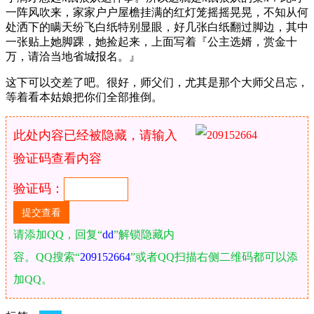
一阵风吹来，家家户户屋檐挂满的红灯笼摇摇晃晃，不知从何
处洒下的瞒天纷飞白纸特别显眼，好几张白纸翻过脚边，其中
一张贴上她脚踝，她捡起来，上面写着『公主选婿，赏金十
万，请洽当地省城报名。』
这下可以交差了吧。很好，师父们，尤其是那个大师父吕忘，
等着看本姑娘把你们全部推倒。
此处内容已经被隐藏，请输入
验证码查看内容
验证码：
请添加QQ，回复“
dd
”解锁隐藏内
容。QQ搜索“
209152664
”或者QQ扫描右侧二维码都可以添
加QQ。