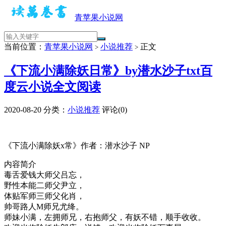
青苹果小说网
当前位置：
青苹果小说网
小说推荐
正文
>
>
《下流小满除妖日常》by潜水沙子txt百
度云小说全文阅读
2020-08-20
分类：
小说推荐
评论(0)
《下流小满除妖x常》作者：潜水沙子 NP
内容简介
毒舌爱钱大师父吕忘，
野性本能二师父尹立，
体贴军师三师父化肖，
帅哥路人M师兄尤绛。
师妹小满，左拥师兄，右抱师父，有妖不错，顺手收收。