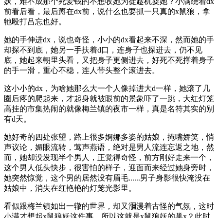
妖，难不成那个死爱钱的不想收她为徒趁机耍她？小满绕着dx
前看后看，最后蹲在dx前，说什么也要抓一只真的x鼠狼，拿
牠殴打吕忘也好。
她的手伸进dx，说也奇怪，小小的dx看起来不深，然而她的手
却探不到底，她另一手扶着d口，连身子也探进去，仍不见
底，她起来朝里头看，又把身子更侧进去，好死不死撑着身子
的手一滑，重心不稳，连人带头整个滚进去。
这小小的dx，为啥她那么大一个人像掉进大d一样，她滚了几
圈后疼的爬起来，才起身就被眼前的景象吓了一跳，大红灯笼
高挂的市集热闹的就像梅兰镇的夜市一样，真是名符其实的别
有d天。
她好奇的四处张望，路上很多婀娜多姿的姑娘，掩嘴娇笑，悄
声议论，媚眼流转，莺声燕语，绝对是男人流连忘返之地，然
而，她却没发现半个男人，正觉得奇怪，前方刚好走来一个，
这个男人低头快步，很害怕的样子，迎面而来经过她身旁时，
她突然惊觉，这个男的居然没有眉毛......男子身影很快淹没在
姑娘中，消失在红艳艳的灯笼光影里。
看似跟梅兰镇如出一辙的世界，却又瀰漫着古怪的气氛，这时
小满才想起x鼠狼妖这件事。所以这就是x鼠狼妖的巢x？此时