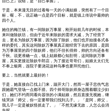
自己上』说错，是『自己掌握』。
于是，本来漫无目的过着每一天的小满姑娘，突然有了一个目
标，喔，不，说正确一点是四个目标，就是镇上传说中最帅的
四个人。
她住的梅兰镇，有一间除妖万事屋，刚开始前几年的时候，本
来叫做除妖坊，但由于近年来除妖的需求大减，为了经营下
去，更名为除妖万事屋，因为除了除妖，他们也开始接各式各
样的委托，其实这间除妖万事屋真正能经营下去的原因，是因
为万事屋里的四个除妖师，他们不但长得帅，帅的方向还各有
千秋。说更准确一点，镇上姑娘都心知肚明，这间除妖万事
屋，其实更接近除妖牛郎店，为了接近哥哥们，姑娘太太们无
不奉上银两，连院子要浇花这种鸟事也要拜托他们。
要上，当然就要上最好的！
于是，她直接自己找上门来，踹开大门，然而一屋子悲伤气息
跟她霸气登场一点都不搭。四个帅哥除妖师身边围着啜泣少妇
们，她们不约而同看向嚣张的小满姑娘，然后直接无视她，继
续哭诉「师父，你一定要帮我们找到儿子。」「是阿，师父，
我儿子一定是被妖怪抓走了。」「不然无缘无故，人怎么会消
失呢。」