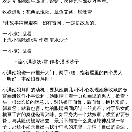
欢迎光临除妖牛郎店，说错，欢迎光临除妖万事屋。
收妖进度：花栗鼠珑阳、章鱼艾路、蜘蛛雪
*此故事纯属虚构，如有雷同，一定是故意的。
一 小孩别乱看
下流小满除妖x常 作者:潜水沙子
一 小孩别乱看
下流小满除妖x常 作者:潜水沙子
小满姑娘碰一声推开大门，两手x腰，指着屋里的四个男人
「听好，本姑娘要拜师！」
小满姑娘拜师的动机，要从她前几x不小心发现她爹收藏的春
宫画册这件小事说起，她眼睛盯着一页页画里的男人，挺着下
头一根cc长长的玩意儿，对姑娘正面督，后面督，抱起来督，
躺着督，站着也督，她的眼睛瞬间闪过一丝光芒，对于男女间
横亘千古的奥秘饶富兴味。如果身为一个姑娘家，横竖都要被
督，与其随便被嫁出去，最后不知给什么魔鬼蛇神乱督一辈
子，那还不如亲自出马找个中意的来督，所谓『自己的命运，