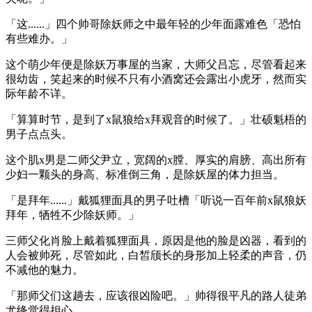
「这......」四个帅哥除妖师之中最年轻的少年面露难色「恐怕
有些难办。」
这个萌少年便是除妖万事屋的当家，大师父吕忘，尽管看起来
很幼齿，笑起来的时候不只有小酒窝还会露出小虎牙，然而实
际年龄不详。
「算算时节，是到了x鼠狼给x拜观音的时候了。」壮硕魁梧的
男子点点头。
这个肌x男是二师父尹立，宽阔的x膛、厚实的肩膀、高出所有
少妇一颗头的身高、标准倒三角，是除妖屋的体力担当。
「是拜年......」戴狐狸面具的男子吐槽「听说一百年前x鼠狼妖
拜年，牺牲不少除妖师。」
三师父化肖脸上戴着狐狸面具，原因是他的脸是凶器，看到的
人会被帅死，尽管如此，白皙颀长的身形加上轻柔的声音，仍
不减他的魅力。
「那师父们这趟去，应该很凶险吧。」帅得很平凡的路人徒弟
尤绛觉得担心。