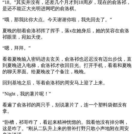
“18。”其实并没有，还差几个月才到18周岁，现在的俞洛祁，
是还不能正大光明进网吧的俞洛棋。
“哦，那我比你大点。今天谢谢你啦，我先回去了。”
夏晚的朝着俞洛祁挥了挥手，落x在她身后，她的笑容在俞洛
祁眼里，宛如天使。
“嗯，拜拜。”
看着夏晚输入密码进去玄关，俞洛祁也迟迟没有迈出步伐，直
到夏晚进入电梯，俞洛祁才收回目光。打开手机，看着和夏晚
的聊天界面。给夏晚改了个备注，晚晚。
回到基地之后，等着俞洛祁的周安马上迎了上来。
“Night，我的薯片呢！”
看遍了俞洛祁的两只手，别说薯片了，连一个塑料袋都没有
拿。
“卧槽，祁哥咋了，看起来精神恍惚的。我看他没有掉分啊，
这是咋了。”刚从二队升上来的替补打野只敢小声地附在周安