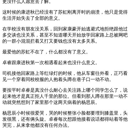
更没什么人愿意去了解。
这时候的康进秋已经没有了苏虹刚离开时的崩溃，他只是觉得
生活开始失去了全部的意义。
在学校没有朋友没关系，回到家康豪开始逃避式地拒绝跟他过
多交谈也没关系，甚至不知道哪天开始放学回家路上总被网吧
的一群小混混拦着又打又要钱也没有太多关系。
最爱他的苏虹不在了，什么都没有了意义。
卓睿跟康进秋第一次相遇看起来也没什么意义。
司机接他回家路上等红绿灯的时候，他从车窗往外看，正巧看
见一个穿着同校校服的人抱着头蹲在巷子口一动不动。
要按平时卓睿是真没什么耐心去关注路上哪个同学怎么了，说
起来他才是真正拒人千里的那位。但看到那人蹲在那里一动不
动就突然想到了家里那个这两天病着的杨思辰。
杨思辰小时候很爱哭，哭的时候整张小脸都要埋到膝盖里，头
发很黑，还有俩头旋。卓睿每次想跟他接着说话都得站着等他
哭完，从来拿他都没有任何办法。