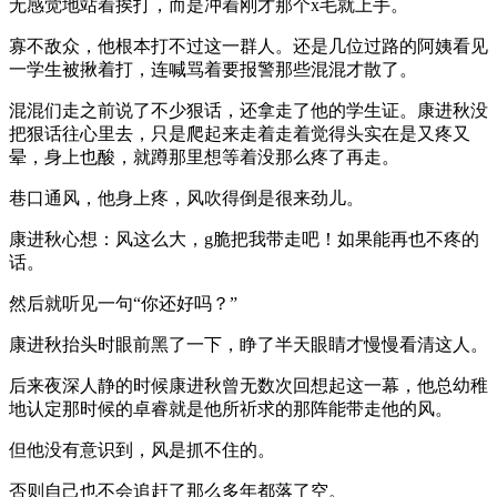
无感觉地站着挨打，而是冲着刚才那个x毛就上手。
寡不敌众，他根本打不过这一群人。还是几位过路的阿姨看见
一学生被揪着打，连喊骂着要报警那些混混才散了。
混混们走之前说了不少狠话，还拿走了他的学生证。康进秋没
把狠话往心里去，只是爬起来走着走着觉得头实在是又疼又
晕，身上也酸，就蹲那里想等着没那么疼了再走。
巷口通风，他身上疼，风吹得倒是很来劲儿。
康进秋心想：风这么大，g脆把我带走吧！如果能再也不疼的
话。
然后就听见一句“你还好吗？”
康进秋抬头时眼前黑了一下，睁了半天眼睛才慢慢看清这人。
后来夜深人静的时候康进秋曾无数次回想起这一幕，他总幼稚
地认定那时候的卓睿就是他所祈求的那阵能带走他的风。
但他没有意识到，风是抓不住的。
否则自己也不会追赶了那么多年都落了空。