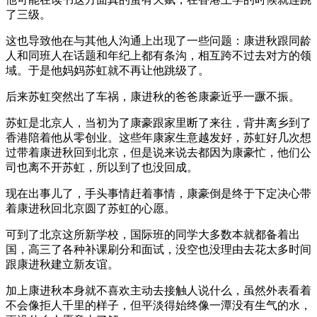
了三级。
这也导致他在与其他人沟通上出现了一些问题：康进秋跟同龄
人和同班人在话题和年纪上都有条沟，相互跨不过去对方的领
域。于是他妈妈苏虹就不再让他跳级了。
后来苏虹突然出了车祸，康进秋的爸爸康豪近乎一蹶不振。
苏虹是北京人，当初为了康豪跟家里断了来往，背井离乡到了
香港陪着他从零创业。这些年康家生意越发好，苏虹好几次想
过带着康进秋回到北京，但是说来说去都因为康豪忙，他们公
司也离不开苏虹，所以到了也没回成。
现在出事儿了，手头事情赶着事情，康豪倒是终于下定决心带
着康进秋回北京圆了苏虹的心愿。
可到了北京这所新学校，国际班的同学大多数本就都备着出
国，高三了各种补课刷分和面试，没空也没理由去花太多时间
跟康进秋建立新友谊。
加上康进秋本身就不喜欢主动去接触人说什么，虽然外表看着
不会像拒人千里的样子，但平淡得始终像一潭没有生气的水，