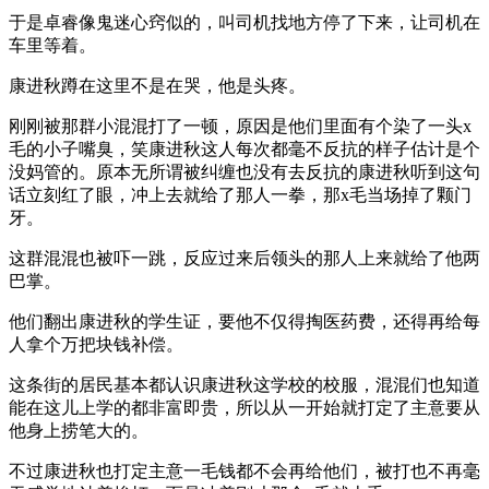
于是卓睿像鬼迷心窍似的，叫司机找地方停了下来，让司机在
车里等着。
康进秋蹲在这里不是在哭，他是头疼。
刚刚被那群小混混打了一顿，原因是他们里面有个染了一头x
毛的小子嘴臭，笑康进秋这人每次都毫不反抗的样子估计是个
没妈管的。原本无所谓被纠缠也没有去反抗的康进秋听到这句
话立刻红了眼，冲上去就给了那人一拳，那x毛当场掉了颗门
牙。
这群混混也被吓一跳，反应过来后领头的那人上来就给了他两
巴掌。
他们翻出康进秋的学生证，要他不仅得掏医药费，还得再给每
人拿个万把块钱补偿。
这条街的居民基本都认识康进秋这学校的校服，混混们也知道
能在这儿上学的都非富即贵，所以从一开始就打定了主意要从
他身上捞笔大的。
不过康进秋也打定主意一毛钱都不会再给他们，被打也不再毫