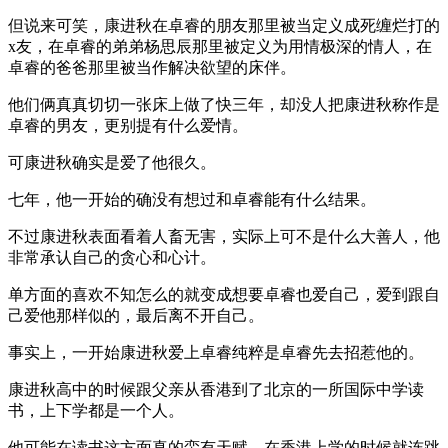
但说来可笑，康进秋在卓睿的朋友那里被当定义成死缠烂打的
x友，在卓睿的弟弟杨思辰那里被定义为用情极深的情人，在
卓睿的爸爸那里被当作解决欲望的床伴。
他们俩真真切切一张床上做了快三年，却没人把康进秋称作是
卓睿的男友，更别提有什么爱情。
可康进秋确实是爱了他很久。
七年，他一开始的确没有想过和卓睿能有什么结果。
不过康进秋表面看着人畜无害，实际上可不是什么大善人，他
非常承认自己的贪心和心计。
单方面的喜欢不知怎么的就变成想要卓睿也爱自己，爱到跟自
己爱他那样似的，最后离不开自己。
事实上，一开始康进秋爱上卓睿纯粹是卓睿先去招惹他的。
康进秋高中的时候跟父亲从香港到了北京的一所国际中学读
书，上下学都是一个人。
他可能在读书这方面真的蛮有天赋，在香港上学的时候就连跳