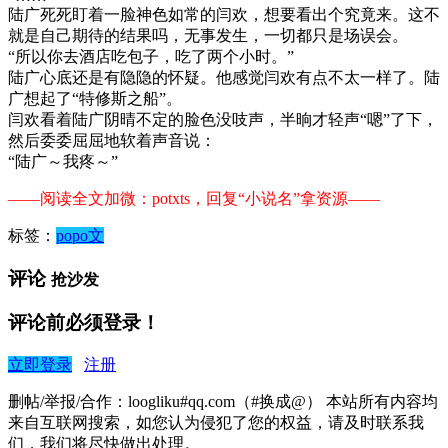
陆广死死盯着一脸神色如常的闫欢，想要看出个究竟来。这不
就是自己期待的结果吗，无事发生，一切都只是场误会。
“所以你去酒店吃包子，吃了两个小时。”
陆广心底还是有隐隐的怀疑。他感觉闫欢有点不太一样了。陆
广想起了“特修斯之船”。
闫欢看着陆广阴晴不定的脸色没吱声，半晌才轻声“嗯”了下，
然后委委屈屈地软着声音说：
“陆广～我疼～”
——阅读全文加微：potxts，回复“小说名”拿资源——
标签：
popo文
评论
抢沙发
评论前必须登录！
立即登录
注册
删帖/举报/合作：loogliku#qq.com（#换成@） 本站所有内容均
来自互联网搜索，如您认为侵犯了您的权益，请及时联系我
们，我们将尽快做出处理。