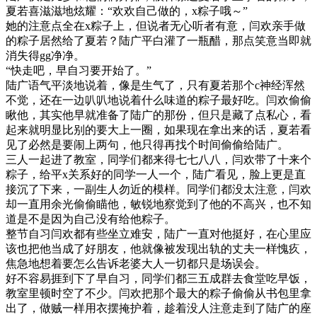
夏若喜滋滋地炫耀：“欢欢自己做的，x粽子哦～”
她的注意点全在x粽子上，但说者无心听者有意，闫欢亲手做
的粽子居然给了夏若？陆广平白灌了一瓶醋，那点笑意当即就
消失得gg净净。
“快走吧，早自习要开始了。”
陆广语气平淡地说着，像是生气了，只有夏若那个c神经浑然
不觉，还在一边叭叭地说着什么味道的粽子最好吃。闫欢偷偷
瞅他，其实他早就准备了陆广的那份，但只是藏了点私心，看
起来就明显比别的要大上一圈，如果现在拿出来的话，夏若看
见了必然是要闹上两句，他只得再找个时间偷偷给陆广。
三人一起进了教室，同学们都来得七七八八，闫欢带了十来个
粽子，给平x关系好的同学一人一个，陆广看见，脸上更是直
接沉了下来，一副生人勿近的模样。同学们都没太注意，闫欢
却一直用余光偷偷瞄他，敏锐地察觉到了他的不高兴，也不知
道是不是因为自己没有给他粽子。
整节自习闫欢都有些坐立难安，陆广一直对他挺好，在心里应
该也把他当成了好朋友，他就像被发现出轨的丈夫一样愧疚，
焦急地想着要怎么告诉老婆大人一切都只是场误会。
好不容易捱到下了早自习，同学们都三五成群去食堂吃早饭，
教室里顿时空了不少。闫欢把那个最大的粽子偷偷从书包里拿
出了，做贼一样用衣摆掩护着，趁着没人注意走到了陆广的座