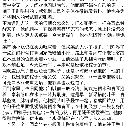
家中空无一人，闫欢也习以为常。他面朝下躺在自己的床上，
脑子里乱哄哄的，感觉到自己的身体在微微发着抖。他也在为
即将到来的考试而紧张着。
不知道别人这一天的假期会怎么过，闫欢和平常一样在五点种
醒来了，他的精神一直保持着有些亢奋的状态，晚上也没怎么
睡着。他决定去买点菜，今天是端午，他不想随便下碗面填饱
肚子。
菜市场小贩仍在卖力吆喝着，但买菜的人少了很多。闫欢称了
一点新鲜排骨打算回家做糖醋小排，路上却看到有个老婆婆蹲
在不显眼的位置卖着xx小葱，面前还摆了几捆青绿的箬叶。闫
欢不禁驻足，今天是端午，本来就是应该吃粽子的节x。
闫欢差点忘了自己还会包粽子，还是小时候xx教他的，他的手
巧，包出来的粽子小角尖尖，又紧实规整，xx一直夸他聪明。
可是自从xx去世之后，他就再也没包过了。
回到家里，依旧同他出门以前一般冷清。闫欢把糯米和青豆泡
着，拿着箬叶在水下一片片刷洗。这是早上新采摘的叶子，青
翠坚挺，脉络清晰。他把两片叶子叠在一起，卷成圆锥形，用
小勺子往里面慢慢填着糯米和青豆，在中间又放了一块切好的
腊x，用筷子抵着包出三角的形状，再用绳子紧紧缚住。他做
得那样熟练，仿佛每一个步骤都记在了心里，从未忘却。
一个又一个，闫欢坐在小板凳上慢慢包着粽子，他专注于手上