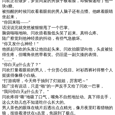
闫欢正在做梦，梦里同桌的男孩子板着脸，却偷偷递给了他一
块x糖。
被拍醒的时候闫欢看着眼前的男人脑子还有点懵。他眯着眼睛
坐起来，
“你回来啦——”
话没说完就突然被狠狠甩了一个巴掌。
脑袋嗡嗡地响。闫欢捂着脸低头笑了起来。真特么疼。
陆广察觉到他神经质的抖动，有些气急败坏。
“你又发什么神经！”
他抓起闫欢的头发让他抬起头来。闫欢抬眼望向他，头皮被扯
得生疼，但嘴角依然带着笑。仍旧是一副欠揍的表情。
“……”
“你白天g什么去了？”
闫欢打量着眼前的男人，十分赏心悦目。衬衫西裤衬得整个人
挺拔得像棵小白杨。
“打游戏呀，今天终于抽到了灯姐姐，厉害吧～”
陆广没有说话，只是“啪”的一声反手又给了闫欢一巴掌，
“我问你白天g什么去了。”
闫欢疼得“嘶”地吸了口气，嘴角不自然地扯动。真下得去手，
这么大劲儿也不知道吃什么长大的。
男人茶色的眼珠在镜片后透出点点精光，像月夜里盯着猎物的
狼，按捺着潜伏在x丛里，焦躁到了极点。