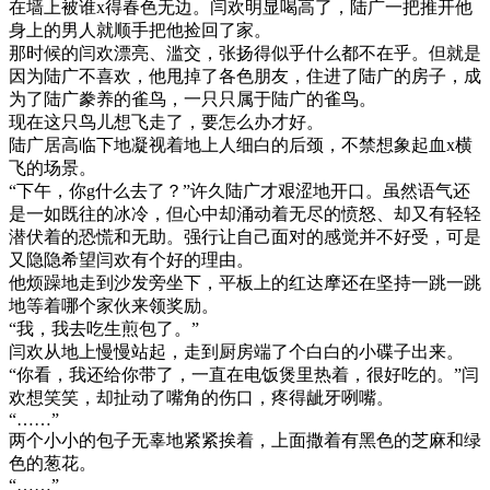
在墙上被谁x得春色无边。闫欢明显喝高了，陆广一把推开他
身上的男人就顺手把他捡回了家。
那时候的闫欢漂亮、滥交，张扬得似乎什么都不在乎。但就是
因为陆广不喜欢，他甩掉了各色朋友，住进了陆广的房子，成
为了陆广豢养的雀鸟，一只只属于陆广的雀鸟。
现在这只鸟儿想飞走了，要怎么办才好。
陆广居高临下地凝视着地上人细白的后颈，不禁想象起血x横
飞的场景。
“下午，你g什么去了？”许久陆广才艰涩地开口。虽然语气还
是一如既往的冰冷，但心中却涌动着无尽的愤怒、却又有轻轻
潜伏着的恐慌和无助。强行让自己面对的感觉并不好受，可是
又隐隐希望闫欢有个好的理由。
他烦躁地走到沙发旁坐下，平板上的红达摩还在坚持一跳一跳
地等着哪个家伙来领奖励。
“我，我去吃生煎包了。”
闫欢从地上慢慢站起，走到厨房端了个白白的小碟子出来。
“你看，我还给你带了，一直在电饭煲里热着，很好吃的。”闫
欢想笑笑，却扯动了嘴角的伤口，疼得龇牙咧嘴。
“……”
两个小小的包子无辜地紧紧挨着，上面撒着有黑色的芝麻和绿
色的葱花。
“……”