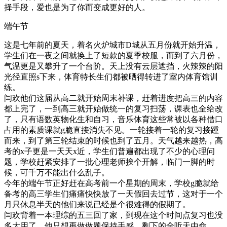
择手段，爱也是为了你而变成更好的人。
端午节
这是七年前的夏天，着名火炉城市D城从五月份就开始升温，
学生们在一夜之间就换上了短款的夏季校服，而到了六月份，
气温更是又攀升了一个台阶。天上没有云层遮挡，火辣辣的阳
光径直照s下来，体育特长生们都被晒得转进了室内体育馆训
练。
闫欢他们这届从高二就开始周末补课，赶着进度把高三的内容
都上完了，一到高三就开始做统一的复习扫荡，课表也全给改
了，只有语数英物化生和自习，音乐体育这些常被以各种借口
占用的素质课就g脆直接消失不见。一轮接着一轮的复习接踵
而来，到了第三轮结束的时候也到了五月。天气越来越热，高
考的x子更是一天天x近，学生们普遍都出现了不少的心理问
题，学校赶紧安排了一批心理老师挨个开解，临门一脚的时
候，可千万不能出什么乱子。
今年的端午节正好赶在高考前一个星期的周末，学校g脆就给
备考的高三学生们痛痛快快放了一天假回去过节，这对于一个
月只休息半天的他们来说已经是个很难得的假期了。
闫欢背着一本理综的五三回了家，到现在这个时间点复习也没
多大用了，他只想再做做题保持手感，剩下的全听天由命。