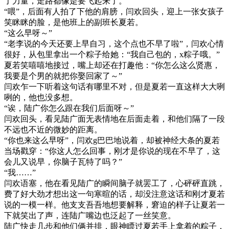
了力量，走路都像是要飞起来了。
“喂”，后面有人拍了下他的肩膀，闫欢回头，迎上一张女孩子
笑眯眯的脸，是他班上的副班长夏若。
“这么早呀～”
“老李说的今天还要上早自习，这个点也不早了啦”，闫欢心情
很好，从包里拿出一个粽子给她：“我自己包的，x粽子哦。”
夏若笑嘻嘻地接过，嘴上却还在打趣他：“你怎么这么贤惠，
我要是个男的就把你娶回家了～”
闫欢乍一下听着这句话有哪里不对，但是夏若一直这样大大咧
咧的，他也没多想。
“诶，陆广你怎么跟在我们后面呀～”
闫欢回头，看见陆广面无表情地在后面走着，和他们隔了一段
不远也不近的微妙的距离。
“你也来这么早呀”，闫欢g巴巴地说着，却被神经大条的夏若
当场戳穿：“你这人怎么回事，刚才是你说的现在不早了，这
会儿又说早，你脑子瓦特了吗？”
“我……”
闫欢语塞，他在看见陆广的瞬间脑子就罢工了，心砰砰直跳，
费了好大劲才想出这一句寒暄的话，却没注意这话和刚才夏若
说的一模一样。他支支吾吾地想要解释，窘迫的样子让夏若一
下就笑出了声，连陆广嘴边也泛起了一丝笑意。
陆广快走几步和他们俩并排，眼神瞟过夏若手上拿着的粽子，