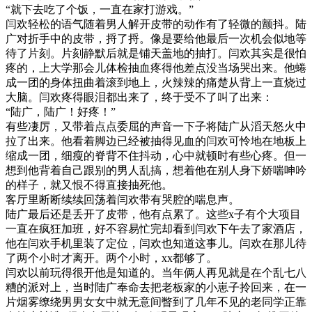
“就下去吃了个饭，一直在家打游戏。”
闫欢轻松的语气随着男人解开皮带的动作有了轻微的颤抖。陆
广对折手中的皮带，捋了捋。像是要给他最后一次机会似地等
待了片刻。片刻静默后就是铺天盖地的抽打。闫欢其实是很怕
疼的，上大学那会儿体检抽血疼得他差点没当场哭出来。他蜷
成一团的身体扭曲着滚到地上，火辣辣的痛楚从背上一直烧过
大脑。闫欢疼得眼泪都出来了，终于受不了叫了出来：
“陆广，陆广！好疼！”
有些凄厉，又带着点点委屈的声音一下子将陆广从滔天怒火中
拉了出来。他看着脚边已经被抽得见血的闫欢可怜地在地板上
缩成一团，细瘦的脊背不住抖动，心中就顿时有些心疼。但一
想到他背着自己跟别的男人乱搞，想着他在别人身下娇喘呻吟
的样子，就又恨不得直接抽死他。
客厅里断断续续回荡着闫欢带有哭腔的喘息声。
陆广最后还是丢开了皮带，他有点累了。这些x子有个大项目
一直在疯狂加班，好不容易忙完却看到闫欢下午去了家酒店，
他在闫欢手机里装了定位，闫欢也知道这事儿。闫欢在那儿待
了两个小时才离开。两个小时，xx都够了。
闫欢以前玩得很开他是知道的。当年俩人再见就是在个乱七八
糟的派对上，当时陆广奉命去把老板家的小崽子拎回来，在一
片烟雾缭绕男男女女中就无意间瞥到了几年不见的老同学正靠