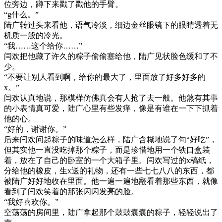
位旁边，蹲下来戳了戳他的手臂。
“g什么。”
陆广转过头来看他，语气冷淡，细边金丝眼镜下的眼睛透着无
机质一般的冷光。
“我……这个给你……”
闫欢把他藏了许久的粽子偷偷塞给他，陆广见状脸色缓和了不
少。
“不要让别人看到啊，给你的最大了，里面放了好多好多的
x。”
闫欢认真地说，那模样仿佛真会有人抢了去一般。他煞有其事
的小表情真可爱，陆广心里有些发痒，像是有谁在一下下抓着
他的心。
“好的，谢谢你。”
后来闫欢问起粽子的味道怎么样，陆广含糊地说了句“好吃”，
但其实他一直没吃掉那个粽子，而是珍惜地用一个铁口盒装
着，放在了自己的卧室的一个大箱子里。闫欢写过的x稿纸，
分给他的橡皮，生x送的礼物，还有一些七七八八的东西，都
被陆广好好地收在里面。他一遍一遍地翻看着那些东西，就像
看到了闫欢笑着的那张闪闪发亮的脸。
“我好喜欢你。”
空荡荡的房间里，陆广拿起那个鼓鼓囊囊的粽子，轻轻说出了