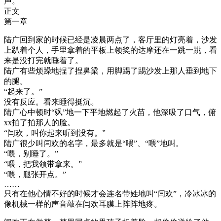
声。
正文
第一章
陆广回到家的时候已经是凌晨两点了，客厅里的灯亮着，沙发
上趴着个人，手里拿着的平板上领奖的达摩还在一跳一跳，看
来是没打完就睡着了。
陆广有些烦躁地捏了捏鼻梁，用脚踢了踢沙发上那人垂到地下
的腿。
“起来了。”
没有反应。看来睡得挺沉。
陆广心中顿时“飒”地一下平地燃起了火苗，他深吸了口气，俯
xx拍了拍那人的脸。
“闫欢，叫你起来听到没有。”
陆广很少叫闫欢的名字，最多就是“喂”、“喂”地叫。
“喂，别睡了。”
“喂，把我领带拿来。”
“喂，腿张开点。”
……
只有在他心情不好的时候才会连名带姓地叫“闫欢”，冷冰冰的
像机械一样的声音敲在闫欢耳膜上阵阵地疼。