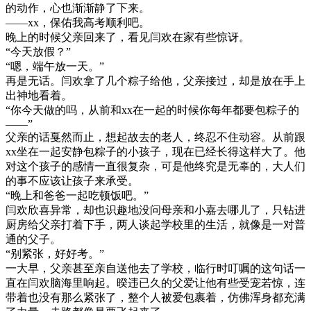
的动作，心也渐渐静了下来。
——xx，保佑我高考顺利吧。
晚上的时候父亲回来了，看见闫欢在家有些惊讶。
“今天放假？”
“嗯，端午放一天。”
再是无话。闫欢拿了几个粽子给他，父亲接过，却是放在手上
出神地看着。
“你今天做的吗，从前和xx在一起的时候你每年都要包粽子的
——”
父亲的话戛然而止，想起故去的老人，终忍不住动容。从前跟
xx坐在一起安静包粽子的小孩子，现在已经长得这样大了。他
对这个孩子的感情一直很复杂，可是他终究是无辜的，大人们
的事不应该让孩子来承受。
“晚上和爸爸一起吃顿饭吧。”
闫欢欣喜异常，却也识趣地没问母亲和小嘉去哪儿了，只钻进
厨房给父亲打着下手，两人谈起学校里的生活，就像是一对普
通的父子。
“别紧张，好好考。”
一大早，父亲甚至亲自送他去了学校，临行时叮嘱的这句话一
直在闫欢脑海里响起。暌违已久的父爱让他有些受宠若惊，连
带着也没有那么紧张了，整个人被爱包裹着，仿佛浑身都充满