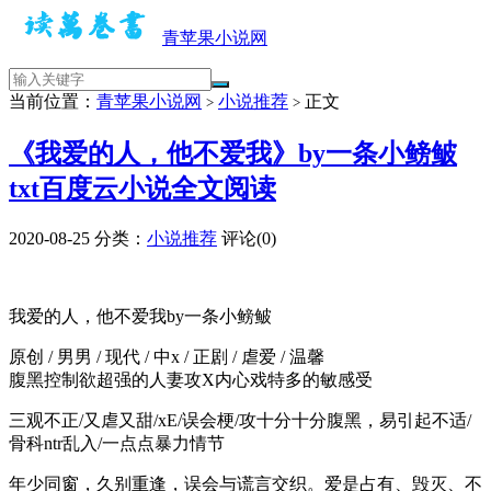
青苹果小说网
当前位置：
青苹果小说网
小说推荐
正文
>
>
《我爱的人，他不爱我》by一条小鳑鲏
txt百度云小说全文阅读
2020-08-25
分类：
小说推荐
评论(0)
我爱的人，他不爱我by一条小鳑鲏
原创 / 男男 / 现代 / 中x / 正剧 / 虐爱 / 温馨
腹黑控制欲超强的人妻攻X内心戏特多的敏感受
三观不正/又虐又甜/xE/误会梗/攻十分十分腹黑，易引起不适/
骨科ntr乱入/一点点暴力情节
年少同窗，久别重逢，误会与谎言交织。爱是占有、毁灭、不