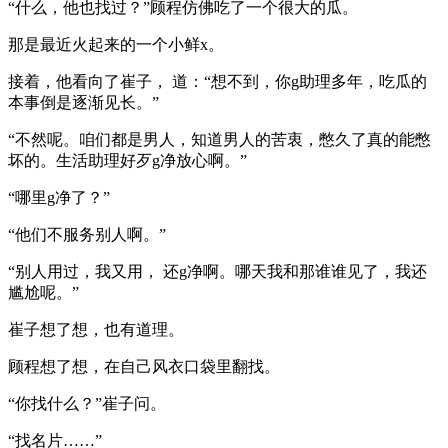
“什么，他也找过？”顾程仿佛吃了一个很大的瓜。
那是最近火起来的一个小鲜x。
接着，他看向了崔子， 道：“想不到，你g助理多年，吃瓜的
本事倒是逐渐见长。”
“不然呢。咱们都是男人，知道男人的苦衷，憋久了真的能憋
坏的。生活助理好歹g净放心啊。”
“哪里g净了？”
“他们不服务别人啊。”
“别人用过，我又用， 还g净啊。哪天我和那谁谁见了，我还
尴尬呢。”
崔子想了想，也有道理。
顾程想了想，在自己风衣口袋里翻找。
“你找什么？”崔子问。
“找名片……”