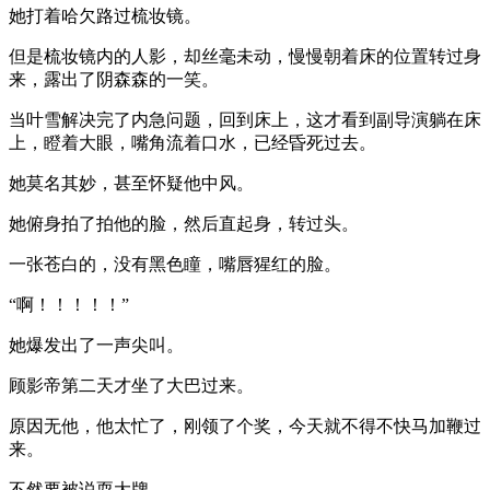
她打着哈欠路过梳妆镜。
但是梳妆镜内的人影，却丝毫未动，慢慢朝着床的位置转过身
来，露出了阴森森的一笑。
当叶雪解决完了内急问题，回到床上，这才看到副导演躺在床
上，瞪着大眼，嘴角流着口水，已经昏死过去。
她莫名其妙，甚至怀疑他中风。
她俯身拍了拍他的脸，然后直起身，转过头。
一张苍白的，没有黑色瞳，嘴唇猩红的脸。
“啊！！！！！”
她爆发出了一声尖叫。
顾影帝第二天才坐了大巴过来。
原因无他，他太忙了，刚领了个奖，今天就不得不快马加鞭过
来。
不然要被说耍大牌。