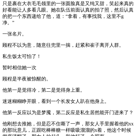
只是裹在大衣毛毛领里的一张圆脸真是又纯又甜，笑起来真的
好看能让人多看几眼。她在队伍前面认真的拍了照，然后认真
的把一个东西递给了他，道：“拿着，有事找我，这里不g
净。”
一张名片。
顾程不以为意，随意往兜里一揣，赶紧和崔子离开人群。
私生饭太可怕了！
暂时相信她一次
顾程是半夜被惊醒的。
他第一是觉得冷，第二是觉得身上重。
迷迷糊糊睁开眼，看到一个长发女人趴在他身上。
他第一反应以为是梦魇，第二反应是私生居然能开门进来了？
他刚想去推她，但是忍不住嘶了一声，那女人手里握着他的xx
的那玩意儿，正跟吃棒棒糖一样吸吸溜溜的x着，他这个时候