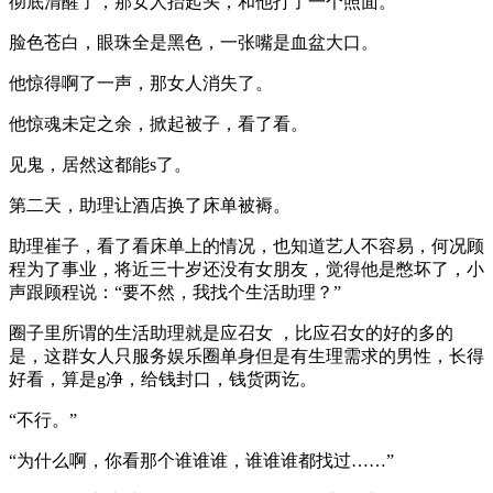
彻底清醒了，那女人抬起头，和他打了一个照面。
脸色苍白，眼珠全是黑色，一张嘴是血盆大口。
他惊得啊了一声，那女人消失了。
他惊魂未定之余，掀起被子，看了看。
见鬼，居然这都能s了。
第二天，助理让酒店换了床单被褥。
助理崔子，看了看床单上的情况，也知道艺人不容易，何况顾
程为了事业，将近三十岁还没有女朋友，觉得他是憋坏了，小
声跟顾程说：“要不然，我找个生活助理？”
圈子里所谓的生活助理就是应召女 ，比应召女的好的多的
是，这群女人只服务娱乐圈单身但是有生理需求的男性，长得
好看，算是g净，给钱封口，钱货两讫。
“不行。”
“为什么啊，你看那个谁谁谁，谁谁谁都找过……”