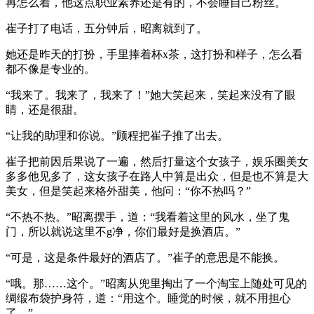
再怎么着，他这点职业素养还是有的，不会睡自己粉丝。
崔子打了电话，五分钟后，昭离就到了。
她还是昨天的打扮，手里捧着杯x茶，这打扮和样子，怎么看
都不像是专业的。
“我来了。我来了，我来了！”她大笑起来，笑起来没有了眼
睛，还是很甜。
“让我的助理和你说。”顾程把崔子推了出去。
崔子把前因后果说了一遍，然后打量这个女孩子，娱乐圈美女
多多他见多了，这女孩子在路人中算是出众，但是也不算是大
美女，但是笑起来格外甜美，他问：“你不热吗？”
“不热不热。”昭离摆手，道：“我看着这里的风水，坐了鬼
门，所以就说这里不g净，你们最好是换酒店。”
“可是，这是条件最好的酒店了。”崔子的意思是不能换。
“哦。那……这个。”昭离从兜里掏出了一个淘宝上随处可见的
绸缎布袋护身符，道：“用这个。睡觉的时候，就不用担心
了。”