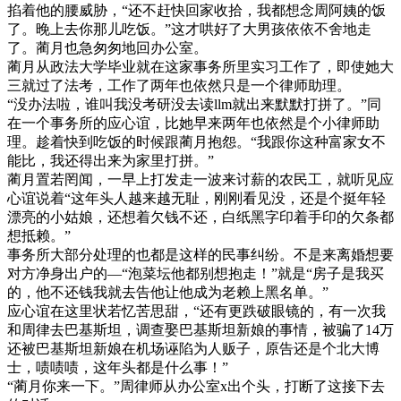
掐着他的腰威胁，“还不赶快回家收拾，我都想念周阿姨的饭
了。晚上去你那儿吃饭。”这才哄好了大男孩依依不舍地走
了。蔺月也急匆匆地回办公室。
蔺月从政法大学毕业就在这家事务所里实习工作了，即使她大
三就过了法考，工作了两年也依然只是一个律师助理。
“没办法啦，谁叫我没考研没去读llm就出来默默打拼了。”同
在一个事务所的应心谊，比她早来两年也依然是个小律师助
理。趁着快到吃饭的时候跟蔺月抱怨。“我跟你这种富家女不
能比，我还得出来为家里打拼。”
蔺月置若罔闻，一早上打发走一波来讨薪的农民工，就听见应
心谊说着“这年头人越来越无耻，刚刚看见没，还是个挺年轻
漂亮的小姑娘，还想着欠钱不还，白纸黑字印着手印的欠条都
想抵赖。”
事务所大部分处理的也都是这样的民事纠纷。不是来离婚想要
对方净身出户的—“泡菜坛他都别想抱走！”就是“房子是我买
的，他不还钱我就去告他让他成为老赖上黑名单。”
应心谊在这里状若忆苦思甜，“还有更跌破眼镜的，有一次我
和周律去巴基斯坦，调查娶巴基斯坦新娘的事情，被骗了14万
还被巴基斯坦新娘在机场诬陷为人贩子，原告还是个北大博
士，啧啧啧，这年头都是什么事！”
“蔺月你来一下。”周律师从办公室x出个头，打断了这接下去