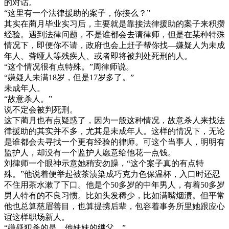
的对话。
“这里有一个法律援助的案子，你接么？”
其实在蔺月毕业实习后，主要就是靠接法律援助的案子来积攒
经验。遇到法律问题，不是谁都会去请律师，但是在某种特殊
情况下，即便你不请，政府也会上赶子帮你找—嫌疑人为未成
年人、聋哑人等残疾人、或者即将被判处死刑的人。
“这个情况很有点特殊。”周律师说。
“嫌疑人未满18岁，但是17岁多了。”
未成年人。
“故意杀人。”
说不定会被判死刑。
这下蔺月也有点疑惑了，因为一般这种情况，故意杀人来找法
律援助的其实并不多，尤其是未成年人。这样的情况下，无论
是谁都会去寻找一个更有经验的律师。可这个当事人，明明有
监护人，却没有一个监护人愿意给他花一点钱。
刘律师一个眼神示意她稍安勿躁，“这个案子真的有点特
殊。”他说着便举起被茶渍染成巧克力色保温杯，入口时还忍
不住用茶水漱了下口。他是个50多岁的中年男人，有着50多岁
男人特有的不良习惯。比如头发稀少，比如满嘴烟渍。但平常
他也总算慈眉善目，也算提携后辈，包容着事务所里她跟应心
谊这样职场新人。
“嫌疑犯杀的是，他妹妹的继父。”