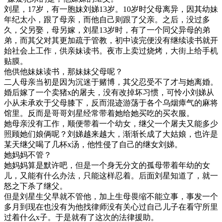
刘星，17岁，有一胞妹刘娣13岁。10岁时父母离异，因其幼妹
年纪太小，跟了母亲，而他自己则跟了父亲。之后，没过多
久，父另娶，母另嫁，刘星13岁时，有了一个同父异母的弟
弟，而其父对其更加疏于管教，初中读完便没有继续读书就开
始社会上工作，供亲妹读书。夜市上卖过烧烤，大街上给手机
贴膜。
他供他妹妹读书，那妹妹父母呢？
二人母亲当初是因为沉迷于赌博，其父忍受不了才与她离婚。
婚后嫁了一个卖猪x的屠夫，没有改掉坏习惯，可怜小刘娣从
小从未承欢于父母膝下，反而混迹游荡于各个乌烟瘴气的麻将
馆里。反而是哥哥刘星经常带着她给她买吃的买衣服。
她母亲没有工作，顺便带着一个幼女，继父一个屠夫又能多少
照顾她们娘俩呢？刘娣越来越大，渐渐长成了大姑娘，也许是
某天继父喝了几杯x汤，他性侵了自己的继女刘娣。
她妈妈不管？
她妈妈算是默许吧，但是一个身无分文的孤母带着年幼的女
儿，又能有什么办法，只能这样忍着。后面刘星知道了，就一
怒之下杀了继父。
但是刘星生父早就不管他，加上生母畏缩不能立事，事发一个
多月到现在也没有为他找律师没有关心过自己儿子在看守所里
过着什么x子。于是就有了这次的法律援助。