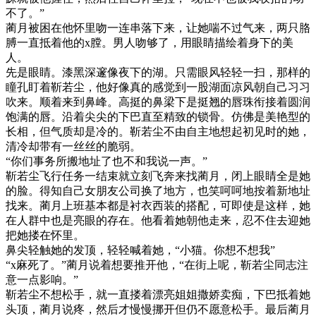
不了。”
蔺月被困在他怀里吻一连串落下来，让她喘不过气来，两只胳
膊一直抵着他的x膛。男人吻够了，用眼睛描绘着身下的美
人。
先是眼睛。漆黑深邃像夜下的湖。只需眼风轻轻一扫，那样的
瞳孔盯着靳若尘，他好像真的感觉到一股湖面凉风朝自己习习
吹来。顺着来到鼻峰。高挺的鼻梁下是挺翘的唇珠衔接着圆润
饱满的唇。沿着尖尖的下巴直至精致的锁骨。仿佛是美艳型的
长相，但气质却是冷的。靳若尘不由自主地想起初见时的她，
清冷却带有一丝丝的脆弱。
“你们事务所搬地址了也不和我说一声。”
靳若尘飞行任务一结束就立刻飞奔来找蔺月，闭上眼睛全是她
的脸。得知自己女朋友公司换了地方，也笑呵呵地按着新地址
找来。蔺月上班基本都是衬衣西装的搭配，可即使是这样，她
在人群中也是亮眼的存在。他看着她朝他走来，忍不住去迎她
把她搂在怀里。
鼻尖轻触她的发顶，轻轻喊着她，“小猫。你想不想我”
“x麻死了。”蔺月说着想要推开他，“在街上呢，靳若尘同志注
意一点影响。”
靳若尘不想松手，就一直搂着漂亮姐姐撒娇卖痴，下巴抵着她
头顶，蔺月说疼，然后才慢慢挪开但仍不愿意松手。最后蔺月